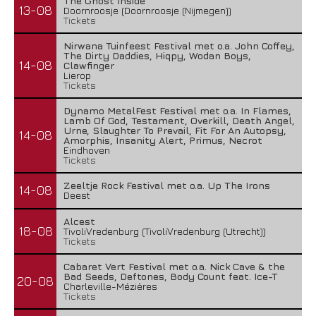
The Ghost Inside
13-08
Doornroosje (Doornroosje (Nijmegen))
Tickets
Nirwana Tuinfeest Festival met o.a. John Coffey,
The Dirty Daddies, Hiqpy, Wodan Boys,
14-08
Clawfinger
Lierop
Tickets
Dynamo MetalFest Festival met o.a. In Flames,
Lamb Of God, Testament, Overkill, Death Angel,
Urne, Slaughter To Prevail, Fit For An Autopsy,
14-08
Amorphis, Insanity Alert, Primus, Necrot
Eindhoven
Tickets
Zeeltje Rock Festival met o.a. Up The Irons
14-08
Deest
Alcest
18-08
TivoliVredenburg (TivoliVredenburg (Utrecht))
Tickets
Cabaret Vert Festival met o.a. Nick Cave & the
Bad Seeds, Deftones, Body Count feat. Ice-T
20-08
Charleville-Mézières
Tickets