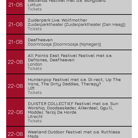
Badlands Festival met o.a. Bongloard
21-08
Lottum
Tickets
Zuiderpark Live: Wolfmother
21-08
Zuiderparktheater (Zuiderparktheater (Den Haag))
Tickets
Deafheaven
21-08
Doornroosje (Doornroosje (Nijmegen))
All Points East Festival Festival met o.a.
Deftones, Deafheaven
22-08
London
Tickets
Huntenpop Festival met o.a. Di-rect, Up The
Irons, The Dirty Daddies, Therapy?
22-08
Ulft
Tickets
DUISTER COLLECTIEF Festival met o.a. Sun
Worship, Doodseskader, Alkerdeel, Ggu:ll,
22-08
Modder, Terzij De Horde
Utrecht
Tickets
Waailand Outdoor Festival met o.a. Ruthless
22-08
Made