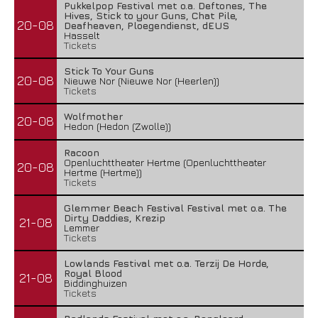
Pukkelpop Festival met o.a. Deftones, The
Hives, Stick to your Guns, Chat Pile,
20-08
Deafheaven, Ploegendienst, dEUS
Hasselt
Tickets
Stick To Your Guns
20-08
Nieuwe Nor (Nieuwe Nor (Heerlen))
Tickets
Wolfmother
20-08
Hedon (Hedon (Zwolle))
Racoon
Openluchttheater Hertme (Openluchttheater
20-08
Hertme (Hertme))
Tickets
Glemmer Beach Festival Festival met o.a. The
Dirty Daddies, Krezip
21-08
Lemmer
Tickets
Lowlands Festival met o.a. Terzij De Horde,
Royal Blood
21-08
Biddinghuizen
Tickets