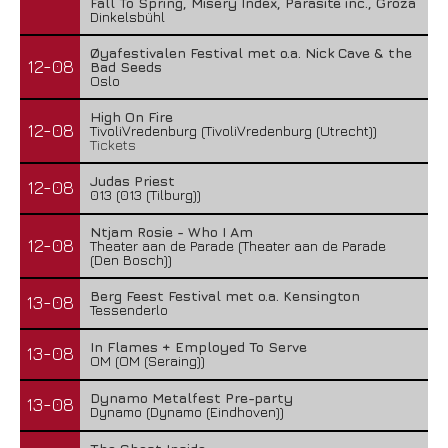
Fall To Spring, Misery Index, Parasite inc., Groza
Dinkelsbühl
Øyafestivalen Festival met o.a. Nick Cave & the
12-08
Bad Seeds
Oslo
High On Fire
12-08
TivoliVredenburg (TivoliVredenburg (Utrecht))
Tickets
Judas Priest
12-08
013 (013 (Tilburg))
Ntjam Rosie - Who I Am
12-08
Theater aan de Parade (Theater aan de Parade
(Den Bosch))
Berg Feest Festival met o.a. Kensington
13-08
Tessenderlo
In Flames + Employed To Serve
13-08
OM (OM (Seraing))
Dynamo Metalfest Pre-party
13-08
Dynamo (Dynamo (Eindhoven))