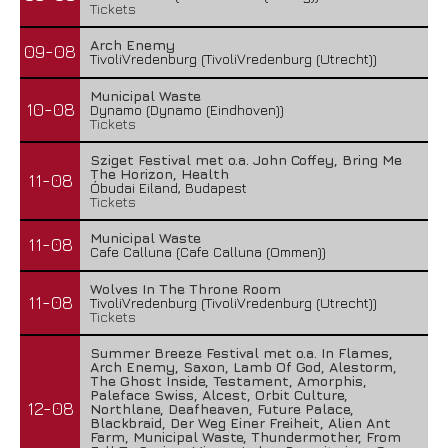
Tickets
Arch Enemy
09-08
TivoliVredenburg (TivoliVredenburg (Utrecht))
Municipal Waste
10-08
Dynamo (Dynamo (Eindhoven))
Tickets
Sziget Festival met o.a. John Coffey, Bring Me
The Horizon, Health
11-08
Óbudai Eiland, Budapest
Tickets
Municipal Waste
11-08
Cafe Calluna (Cafe Calluna (Ommen))
Wolves In The Throne Room
11-08
TivoliVredenburg (TivoliVredenburg (Utrecht))
Tickets
Summer Breeze Festival met o.a. In Flames,
Arch Enemy, Saxon, Lamb Of God, Alestorm,
The Ghost Inside, Testament, Amorphis,
Paleface Swiss, Alcest, Orbit Culture,
12-08
Northlane, Deafheaven, Future Palace,
Blackbraid, Der Weg Einer Freiheit, Alien Ant
Farm, Municipal Waste, Thundermother, From