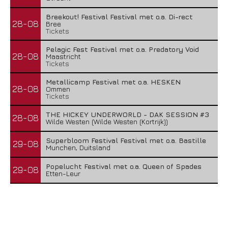
Breekout! Festival Festival met o.a. Di-rect
28-08
Bree
Tickets
Pelagic Fest Festival met o.a. Predatory Void
28-08
Maastricht
Tickets
Metallicamp Festival met o.a. HESKEN
28-08
Ommen
Tickets
THE HICKEY UNDERWORLD - DAK SESSION #3
28-08
Wilde Westen (Wilde Westen (Kortrijk))
Superbloom Festival Festival met o.a. Bastille
29-08
Munchen, Duitsland
Popelucht Festival met o.a. Queen of Spades
29-08
Etten-Leur