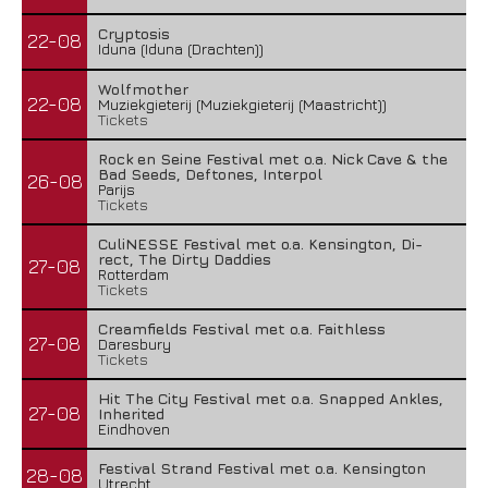
Cryptosis
22-08
Iduna (Iduna (Drachten))
Wolfmother
22-08
Muziekgieterij (Muziekgieterij (Maastricht))
Tickets
Rock en Seine Festival met o.a. Nick Cave & the
Bad Seeds, Deftones, Interpol
26-08
Parijs
Tickets
CuliNESSE Festival met o.a. Kensington, Di-
rect, The Dirty Daddies
27-08
Rotterdam
Tickets
Creamfields Festival met o.a. Faithless
27-08
Daresbury
Tickets
Hit The City Festival met o.a. Snapped Ankles,
27-08
Inherited
Eindhoven
Festival Strand Festival met o.a. Kensington
28-08
Utrecht