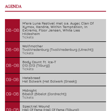
AGENDA
M'era Luna Festival met o.a. Auger, Clan Of
Xymox, Xandria, Within Temptation, In
08-08
Extremo, Floor Jansen, White Lies
Hildesheim
Tickets
Wolfmother
08-08
TivoliVredenburg (TivoliVredenburg (Utrecht))
Tickets
Body Count ft. Ice-T
08-08
013 (013 (Tilburg))
Tickets
Hatebreed
09-08
Het Bolwerk (Het Bolwerk (Sneek))
Midnight
09-08
Bibelot (Bibelot (Dordrecht))
Tickets
Spectral Wound
09-08
Hall Of Fame (Hall Of Fame (Tilburg))