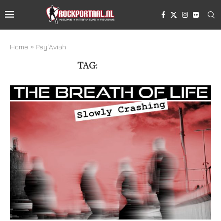
Home
»
Psy'Aviah
TAG:
PSY’AVIAH