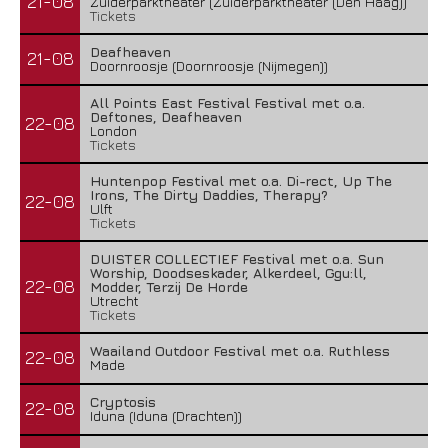
21-08
Zuiderparktheater (Zuiderparktheater (Den Haag))
Tickets
Deafheaven
21-08
Doornroosje (Doornroosje (Nijmegen))
All Points East Festival Festival met o.a.
Deftones, Deafheaven
22-08
London
Tickets
Huntenpop Festival met o.a. Di-rect, Up The
Irons, The Dirty Daddies, Therapy?
22-08
Ulft
Tickets
DUISTER COLLECTIEF Festival met o.a. Sun
Worship, Doodseskader, Alkerdeel, Ggu:ll,
22-08
Modder, Terzij De Horde
Utrecht
Tickets
Waailand Outdoor Festival met o.a. Ruthless
22-08
Made
Cryptosis
22-08
Iduna (Iduna (Drachten))