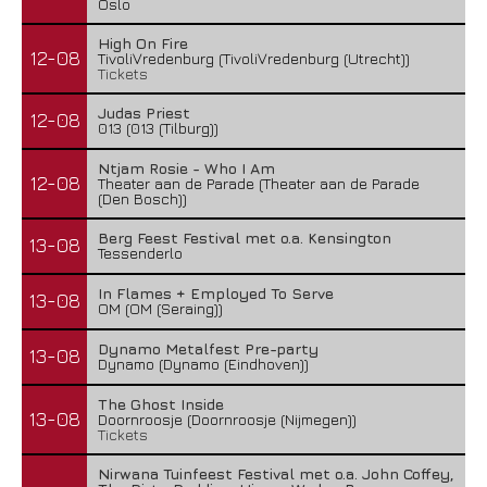
Oslo
High On Fire
12-08
TivoliVredenburg (TivoliVredenburg (Utrecht))
Tickets
Judas Priest
12-08
013 (013 (Tilburg))
Ntjam Rosie - Who I Am
12-08
Theater aan de Parade (Theater aan de Parade
(Den Bosch))
Berg Feest Festival met o.a. Kensington
13-08
Tessenderlo
In Flames + Employed To Serve
13-08
OM (OM (Seraing))
Dynamo Metalfest Pre-party
13-08
Dynamo (Dynamo (Eindhoven))
The Ghost Inside
13-08
Doornroosje (Doornroosje (Nijmegen))
Tickets
Nirwana Tuinfeest Festival met o.a. John Coffey,