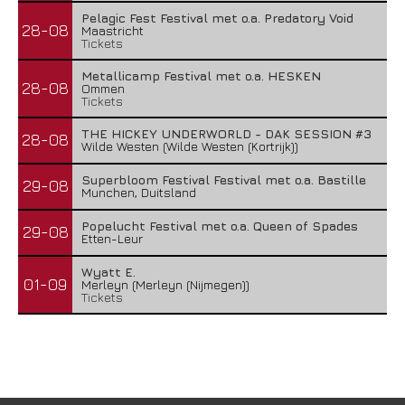
Pelagic Fest Festival met o.a. Predatory Void
28-08
Maastricht
Tickets
Metallicamp Festival met o.a. HESKEN
28-08
Ommen
Tickets
THE HICKEY UNDERWORLD - DAK SESSION #3
28-08
Wilde Westen (Wilde Westen (Kortrijk))
Superbloom Festival Festival met o.a. Bastille
29-08
Munchen, Duitsland
Popelucht Festival met o.a. Queen of Spades
29-08
Etten-Leur
Wyatt E.
01-09
Merleyn (Merleyn (Nijmegen))
Tickets