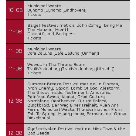
Municipal Waste
10-08
Dynamo (Dynamo (Eindhoven))
Tickets
Sziget Festival met o.a. John Coffey, Bring Me
The Horizon, Health
11-08
Óbudai Eiland, Budapest
Tickets
Municipal Waste
11-08
Cafe Calluna (Cafe Calluna (Ommen))
Wolves In The Throne Room
11-08
TivoliVredenburg (TivoliVredenburg (Utrecht))
Tickets
Summer Breeze Festival met o.a. In Flames,
Arch Enemy, Saxon, Lamb Of God, Alestorm,
The Ghost Inside, Testament, Amorphis,
Paleface Swiss, Alcest, Orbit Culture,
12-08
Northlane, Deafheaven, Future Palace,
Blackbraid, Der Weg Einer Freiheit, Alien Ant
Farm, Municipal Waste, Thundermother, From
Fall To Spring, Misery Index, Parasite inc., Groza
Dinkelsbühl
Øyafestivalen Festival met o.a. Nick Cave & the
12-08
Bad Seeds