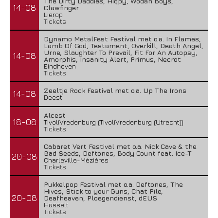
The Dirty Daddies, Hiqpy, Wodan Boys,
14-08
Clawfinger
Lierop
Tickets
Dynamo MetalFest Festival met o.a. In Flames,
Lamb Of God, Testament, Overkill, Death Angel,
Urne, Slaughter To Prevail, Fit For An Autopsy,
14-08
Amorphis, Insanity Alert, Primus, Necrot
Eindhoven
Tickets
Zeeltje Rock Festival met o.a. Up The Irons
14-08
Deest
Alcest
18-08
TivoliVredenburg (TivoliVredenburg (Utrecht))
Tickets
Cabaret Vert Festival met o.a. Nick Cave & the
Bad Seeds, Deftones, Body Count feat. Ice-T
20-08
Charleville-Mézières
Tickets
Pukkelpop Festival met o.a. Deftones, The
Hives, Stick to your Guns, Chat Pile,
20-08
Deafheaven, Ploegendienst, dEUS
Hasselt
Tickets