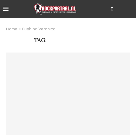
Home
»
Pushing Veronica
TAG:
PUSHING VERONICA