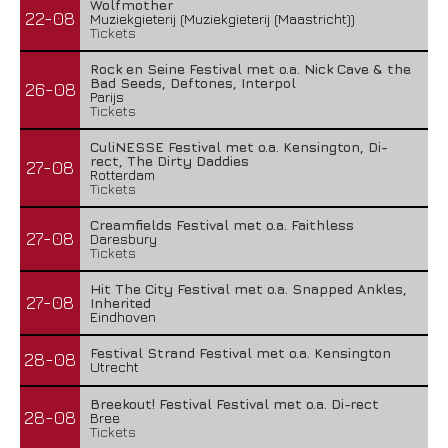
Wolfmother
22-08
Muziekgieterij (Muziekgieterij (Maastricht))
Tickets
Rock en Seine Festival met o.a. Nick Cave & the
Bad Seeds, Deftones, Interpol
26-08
Parijs
Tickets
CuliNESSE Festival met o.a. Kensington, Di-
rect, The Dirty Daddies
27-08
Rotterdam
Tickets
Creamfields Festival met o.a. Faithless
27-08
Daresbury
Tickets
Hit The City Festival met o.a. Snapped Ankles,
27-08
Inherited
Eindhoven
Festival Strand Festival met o.a. Kensington
28-08
Utrecht
Breekout! Festival Festival met o.a. Di-rect
28-08
Bree
Tickets