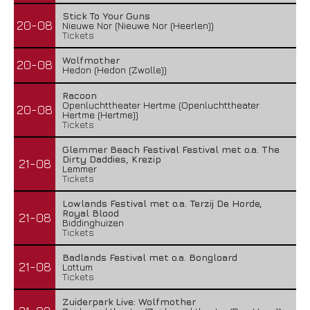
Stick To Your Guns
20-08
Nieuwe Nor (Nieuwe Nor (Heerlen))
Tickets
Wolfmother
20-08
Hedon (Hedon (Zwolle))
Racoon
Openluchttheater Hertme (Openluchttheater
20-08
Hertme (Hertme))
Tickets
Glemmer Beach Festival Festival met o.a. The
Dirty Daddies, Krezip
21-08
Lemmer
Tickets
Lowlands Festival met o.a. Terzij De Horde,
Royal Blood
21-08
Biddinghuizen
Tickets
Badlands Festival met o.a. Bongloard
21-08
Lottum
Tickets
Zuiderpark Live: Wolfmother