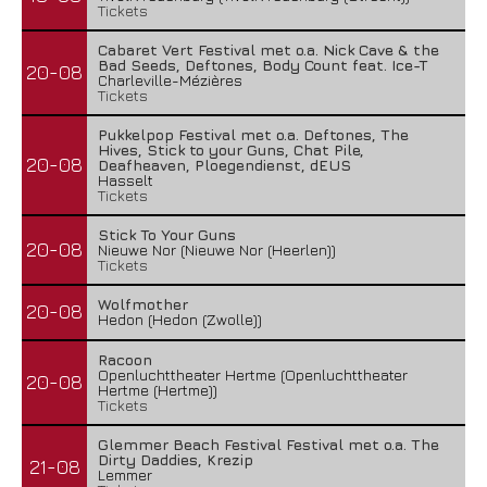
Tickets
Cabaret Vert Festival met o.a. Nick Cave & the
Bad Seeds, Deftones, Body Count feat. Ice-T
20-08
Charleville-Mézières
Tickets
Pukkelpop Festival met o.a. Deftones, The
Hives, Stick to your Guns, Chat Pile,
20-08
Deafheaven, Ploegendienst, dEUS
Hasselt
Tickets
Stick To Your Guns
20-08
Nieuwe Nor (Nieuwe Nor (Heerlen))
Tickets
Wolfmother
20-08
Hedon (Hedon (Zwolle))
Racoon
Openluchttheater Hertme (Openluchttheater
20-08
Hertme (Hertme))
Tickets
Glemmer Beach Festival Festival met o.a. The
Dirty Daddies, Krezip
21-08
Lemmer