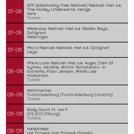
AFF (Absolutely Free Festival) Festival met o.a.
The Hickey Underworld, Henge
07-08
Genk
Tickets
Waterpop Festival met o.a. Wodan Boys,
07-08
Collignon
Wateringen
Micro Festival Festival met o.a. Collignon
07-08
Liège
M'era Luna Festival met o.a. Auger, Clan Of
Xymox, Xandria, Within Temptation, In
08-08
Extremo, Floor Jansen, White Lies
Hildesheim
Tickets
Wolfmother
08-08
TivoliVredenburg (TivoliVredenburg (Utrecht))
Tickets
Body Count ft. Ice-T
08-08
013 (013 (Tilburg))
Tickets
Hatebreed
09-08
Het Bolwerk (Het Bolwerk (Sneek))