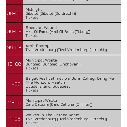
Midnight
09-08
Bibelot (Bibelot (Dordrecht))
Tickets
Spectral Wound
09-08
Hall Of Fame (Hall Of Fame (Tilburg))
Tickets
Arch Enemy
09-08
TivoliVredenburg (TivoliVredenburg (Utrecht))
Municipal Waste
10-08
Dynamo (Dynamo (Eindhoven))
Tickets
Sziget Festival met o.a. John Coffey, Bring Me
The Horizon, Health
11-08
Óbudai Eiland, Budapest
Tickets
Municipal Waste
11-08
Cafe Calluna (Cafe Calluna (Ommen))
Wolves In The Throne Room
11-08
TivoliVredenburg (TivoliVredenburg (Utrecht))
Tickets