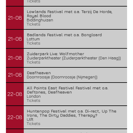
Tickets
Lowlands Festival met o.a. Terzij De Horde,
Royal Blood
21-08
Biddinghuizen
Tickets
Badlands Festival met o.a. Bongloard
21-08
Lottum
Tickets
Zuiderpark Live: Wolfmother
21-08
Zuiderparktheater (Zuiderparktheater (Den Haag))
Tickets
Deafheaven
21-08
Doornroosje (Doornroosje (Nijmegen))
All Points East Festival Festival met o.a.
Deftones, Deafheaven
22-08
London
Tickets
Huntenpop Festival met o.a. Di-rect, Up The
Irons, The Dirty Daddies, Therapy?
22-08
Ulft
Tickets