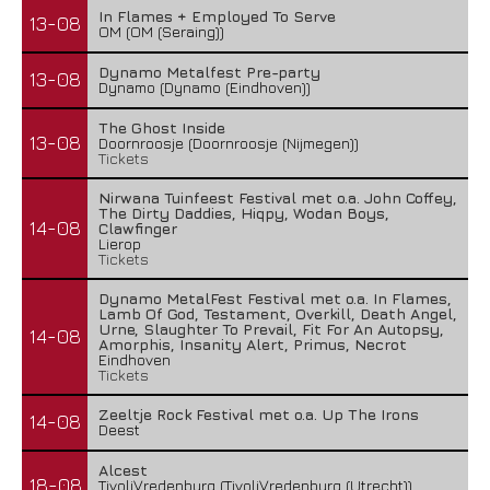
In Flames + Employed To Serve
13-08
OM (OM (Seraing))
Dynamo Metalfest Pre-party
13-08
Dynamo (Dynamo (Eindhoven))
The Ghost Inside
13-08
Doornroosje (Doornroosje (Nijmegen))
Tickets
Nirwana Tuinfeest Festival met o.a. John Coffey,
The Dirty Daddies, Hiqpy, Wodan Boys,
14-08
Clawfinger
Lierop
Tickets
Dynamo MetalFest Festival met o.a. In Flames,
Lamb Of God, Testament, Overkill, Death Angel,
Urne, Slaughter To Prevail, Fit For An Autopsy,
14-08
Amorphis, Insanity Alert, Primus, Necrot
Eindhoven
Tickets
Zeeltje Rock Festival met o.a. Up The Irons
14-08
Deest
Alcest
18-08
TivoliVredenburg (TivoliVredenburg (Utrecht))