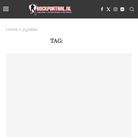
Home
»
pyrates
TAG:
PYRATES