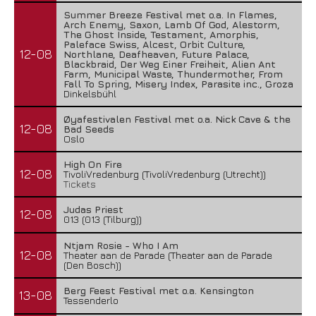
Summer Breeze Festival met o.a. In Flames,
Arch Enemy, Saxon, Lamb Of God, Alestorm,
The Ghost Inside, Testament, Amorphis,
Paleface Swiss, Alcest, Orbit Culture,
12-08
Northlane, Deafheaven, Future Palace,
Blackbraid, Der Weg Einer Freiheit, Alien Ant
Farm, Municipal Waste, Thundermother, From
Fall To Spring, Misery Index, Parasite inc., Groza
Dinkelsbühl
Øyafestivalen Festival met o.a. Nick Cave & the
12-08
Bad Seeds
Oslo
High On Fire
12-08
TivoliVredenburg (TivoliVredenburg (Utrecht))
Tickets
Judas Priest
12-08
013 (013 (Tilburg))
Ntjam Rosie - Who I Am
12-08
Theater aan de Parade (Theater aan de Parade
(Den Bosch))
Berg Feest Festival met o.a. Kensington
13-08
Tessenderlo