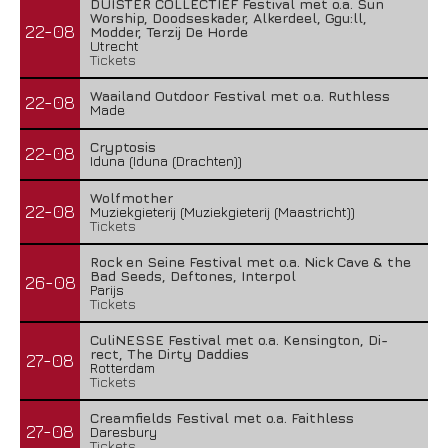
DUISTER COLLECTIEF Festival met o.a. Sun
Worship, Doodseskader, Alkerdeel, Ggu:ll,
22-08
Modder, Terzij De Horde
Utrecht
Tickets
Waailand Outdoor Festival met o.a. Ruthless
22-08
Made
Cryptosis
22-08
Iduna (Iduna (Drachten))
Wolfmother
22-08
Muziekgieterij (Muziekgieterij (Maastricht))
Tickets
Rock en Seine Festival met o.a. Nick Cave & the
Bad Seeds, Deftones, Interpol
26-08
Parijs
Tickets
CuliNESSE Festival met o.a. Kensington, Di-
rect, The Dirty Daddies
27-08
Rotterdam
Tickets
Creamfields Festival met o.a. Faithless
27-08
Daresbury
Tickets