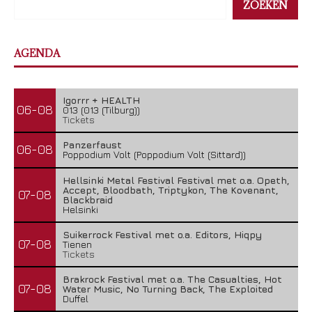
ZOEKEN
AGENDA
Igorrr + HEALTH
06-08
013 (013 (Tilburg))
Tickets
Panzerfaust
06-08
Poppodium Volt (Poppodium Volt (Sittard))
Hellsinki Metal Festival Festival met o.a. Opeth,
Accept, Bloodbath, Triptykon, The Kovenant,
07-08
Blackbraid
Helsinki
Suikerrock Festival met o.a. Editors, Hiqpy
07-08
Tienen
Tickets
Brakrock Festival met o.a. The Casualties, Hot
07-08
Water Music, No Turning Back, The Exploited
Duffel