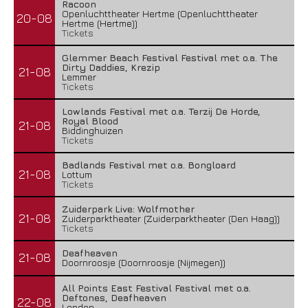
Racoon
Openluchttheater Hertme (Openluchttheater
20-08
Hertme (Hertme))
Tickets
Glemmer Beach Festival Festival met o.a. The
Dirty Daddies, Krezip
21-08
Lemmer
Tickets
Lowlands Festival met o.a. Terzij De Horde,
Royal Blood
21-08
Biddinghuizen
Tickets
Badlands Festival met o.a. Bongloard
21-08
Lottum
Tickets
Zuiderpark Live: Wolfmother
21-08
Zuiderparktheater (Zuiderparktheater (Den Haag))
Tickets
Deafheaven
21-08
Doornroosje (Doornroosje (Nijmegen))
All Points East Festival Festival met o.a.
Deftones, Deafheaven
22-08
London