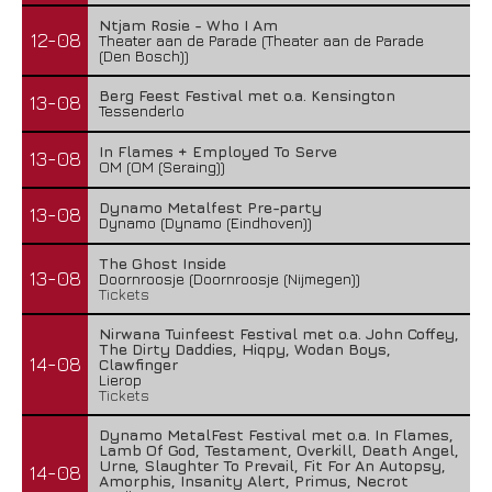
Ntjam Rosie - Who I Am
12-08
Theater aan de Parade (Theater aan de Parade
(Den Bosch))
Berg Feest Festival met o.a. Kensington
13-08
Tessenderlo
In Flames + Employed To Serve
13-08
OM (OM (Seraing))
Dynamo Metalfest Pre-party
13-08
Dynamo (Dynamo (Eindhoven))
The Ghost Inside
13-08
Doornroosje (Doornroosje (Nijmegen))
Tickets
Nirwana Tuinfeest Festival met o.a. John Coffey,
The Dirty Daddies, Hiqpy, Wodan Boys,
14-08
Clawfinger
Lierop
Tickets
Dynamo MetalFest Festival met o.a. In Flames,
Lamb Of God, Testament, Overkill, Death Angel,
Urne, Slaughter To Prevail, Fit For An Autopsy,
14-08
Amorphis, Insanity Alert, Primus, Necrot