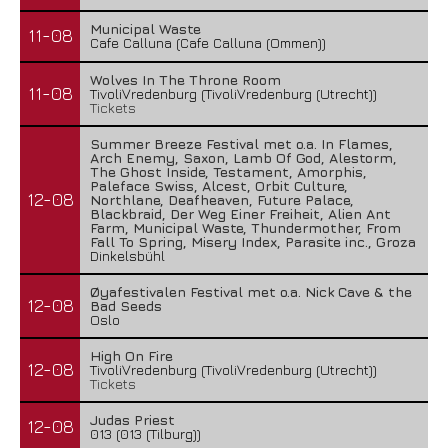
Municipal Waste
11-08
Cafe Calluna (Cafe Calluna (Ommen))
Wolves In The Throne Room
11-08
TivoliVredenburg (TivoliVredenburg (Utrecht))
Tickets
Summer Breeze Festival met o.a. In Flames,
Arch Enemy, Saxon, Lamb Of God, Alestorm,
The Ghost Inside, Testament, Amorphis,
Paleface Swiss, Alcest, Orbit Culture,
12-08
Northlane, Deafheaven, Future Palace,
Blackbraid, Der Weg Einer Freiheit, Alien Ant
Farm, Municipal Waste, Thundermother, From
Fall To Spring, Misery Index, Parasite inc., Groza
Dinkelsbühl
Øyafestivalen Festival met o.a. Nick Cave & the
12-08
Bad Seeds
Oslo
High On Fire
12-08
TivoliVredenburg (TivoliVredenburg (Utrecht))
Tickets
Judas Priest
12-08
013 (013 (Tilburg))