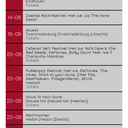
Eindhoven
Tickets
Zeeltje Rock Festival met o.a. Up The Irons
14-08
Deest
Alcest
18-08
TivoliVredenburg (TivoliVredenburg (Utrecht))
Tickets
Cabaret Vert Festival met o.a. Nick Cave & the
Bad Seeds, Deftones, Body Count feat. Ice-T
20-08
Charleville-Mézières
Tickets
Pukkelpop Festival met o.a. Deftones, The
Hives, Stick to your Guns, Chat Pile,
20-08
Deafheaven, Ploegendienst, dEUS
Hasselt
Tickets
Stick To Your Guns
20-08
Nieuwe Nor (Nieuwe Nor (Heerlen))
Tickets
Wolfmother
20-08
Hedon (Hedon (Zwolle))