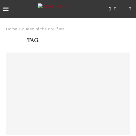
Home
»
queen of the day flies
TAG:
QUEEN OF THE DAY FLIES