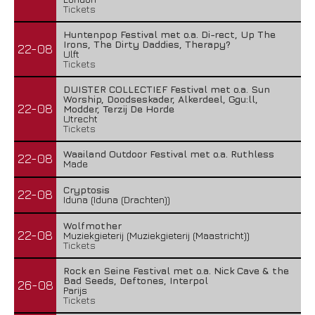
Tickets
Huntenpop Festival met o.a. Di-rect, Up The
Irons, The Dirty Daddies, Therapy?
22-08
Ulft
Tickets
DUISTER COLLECTIEF Festival met o.a. Sun
Worship, Doodseskader, Alkerdeel, Ggu:ll,
22-08
Modder, Terzij De Horde
Utrecht
Tickets
Waailand Outdoor Festival met o.a. Ruthless
22-08
Made
Cryptosis
22-08
Iduna (Iduna (Drachten))
Wolfmother
22-08
Muziekgieterij (Muziekgieterij (Maastricht))
Tickets
Rock en Seine Festival met o.a. Nick Cave & the
Bad Seeds, Deftones, Interpol
26-08
Parijs
Tickets