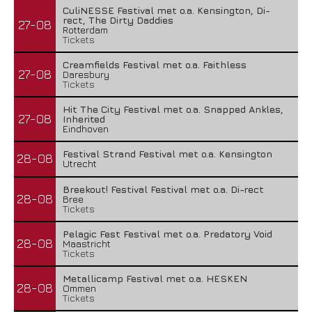
CuliNESSE Festival met o.a. Kensington, Di-
rect, The Dirty Daddies
27-08
Rotterdam
Tickets
Creamfields Festival met o.a. Faithless
27-08
Daresbury
Tickets
Hit The City Festival met o.a. Snapped Ankles,
27-08
Inherited
Eindhoven
Festival Strand Festival met o.a. Kensington
28-08
Utrecht
Breekout! Festival Festival met o.a. Di-rect
28-08
Bree
Tickets
Pelagic Fest Festival met o.a. Predatory Void
28-08
Maastricht
Tickets
Metallicamp Festival met o.a. HESKEN
28-08
Ommen
Tickets