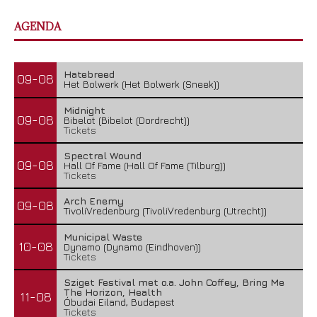
AGENDA
Hatebreed
09-08
Het Bolwerk (Het Bolwerk (Sneek))
Midnight
09-08
Bibelot (Bibelot (Dordrecht))
Tickets
Spectral Wound
09-08
Hall Of Fame (Hall Of Fame (Tilburg))
Tickets
Arch Enemy
09-08
TivoliVredenburg (TivoliVredenburg (Utrecht))
Municipal Waste
10-08
Dynamo (Dynamo (Eindhoven))
Tickets
Sziget Festival met o.a. John Coffey, Bring Me
The Horizon, Health
11-08
Óbudai Eiland, Budapest
Tickets