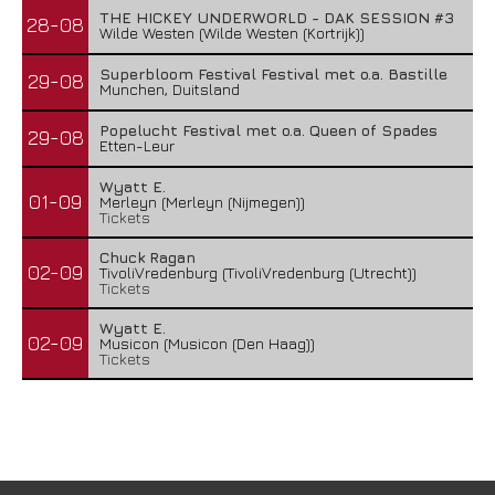
THE HICKEY UNDERWORLD - DAK SESSION #3
28-08
Wilde Westen (Wilde Westen (Kortrijk))
Superbloom Festival Festival met o.a. Bastille
29-08
Munchen, Duitsland
Popelucht Festival met o.a. Queen of Spades
29-08
Etten-Leur
Wyatt E.
01-09
Merleyn (Merleyn (Nijmegen))
Tickets
Chuck Ragan
02-09
TivoliVredenburg (TivoliVredenburg (Utrecht))
Tickets
Wyatt E.
02-09
Musicon (Musicon (Den Haag))
Tickets