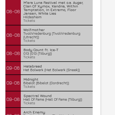
M'era Luna Festival met o.a. Auger,
Clan Of Xymox, Xandria, Within
Temptation, In Extremo, Floor
08-08
Jansen, White Lies
Hildesheim
Tickets
Wolfmother
TivoliVredenburg (TivoliVredenburg
08-08
(Utrecht))
Tickets
Body Count ft. Ice-T
08-08
013 (013 (Tilburg))
Tickets
Hatebreed
09-08
Het Bolwerk (Het Bolwerk (Sneek))
Midnight
09-08
Bibelot (Bibelot (Dordrecht))
Tickets
Spectral Wound
09-08
Hall Of Fame (Hall Of Fame (Tilburg))
Tickets
Arch Enemy