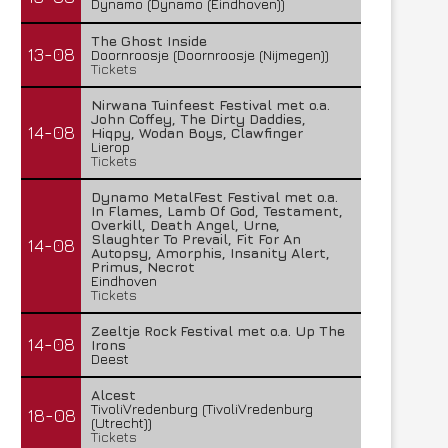
Dynamo (Dynamo (Eindhoven))
The Ghost Inside
13-08
Doornroosje (Doornroosje (Nijmegen))
Tickets
Nirwana Tuinfeest Festival met o.a.
John Coffey, The Dirty Daddies,
14-08
Hiqpy, Wodan Boys, Clawfinger
Lierop
Tickets
Dynamo MetalFest Festival met o.a.
In Flames, Lamb Of God, Testament,
Overkill, Death Angel, Urne,
Slaughter To Prevail, Fit For An
14-08
Autopsy, Amorphis, Insanity Alert,
Primus, Necrot
Eindhoven
Tickets
Zeeltje Rock Festival met o.a. Up The
14-08
Irons
Deest
Alcest
TivoliVredenburg (TivoliVredenburg
18-08
(Utrecht))
Tickets