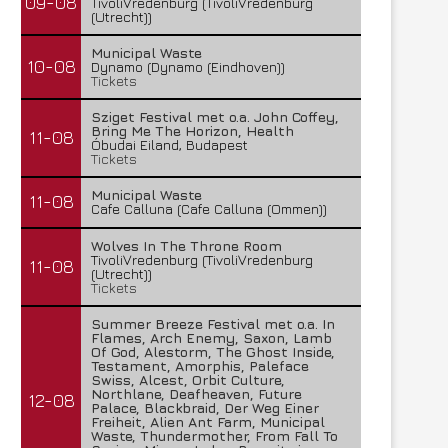
09-08
TivoliVredenburg (TivoliVredenburg
(Utrecht))
Municipal Waste
10-08
Dynamo (Dynamo (Eindhoven))
Tickets
Sziget Festival met o.a. John Coffey,
Bring Me The Horizon, Health
11-08
Óbudai Eiland, Budapest
Tickets
Municipal Waste
11-08
Cafe Calluna (Cafe Calluna (Ommen))
Wolves In The Throne Room
TivoliVredenburg (TivoliVredenburg
11-08
(Utrecht))
Tickets
Summer Breeze Festival met o.a. In
Flames, Arch Enemy, Saxon, Lamb
Of God, Alestorm, The Ghost Inside,
Testament, Amorphis, Paleface
Swiss, Alcest, Orbit Culture,
Northlane, Deafheaven, Future
12-08
Palace, Blackbraid, Der Weg Einer
Freiheit, Alien Ant Farm, Municipal
Waste, Thundermother, From Fall To