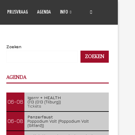
PRIJSVRAAG
AGENDA
INFO
Zoeken
ZOEKEN
AGENDA
Igorrr + HEALTH
06-08
013 (013 (Tilburg))
Tickets
Panzerfaust
06-08
Poppodium Volt (Poppodium Volt
(Sittard))