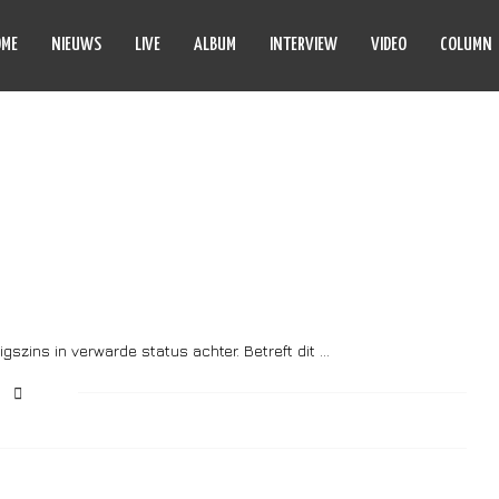
OME
NIEUWS
LIVE
ALBUM
INTERVIEW
VIDEO
COLUMN
ID PRO QUO
gszins in verwarde status achter. Betreft dit …