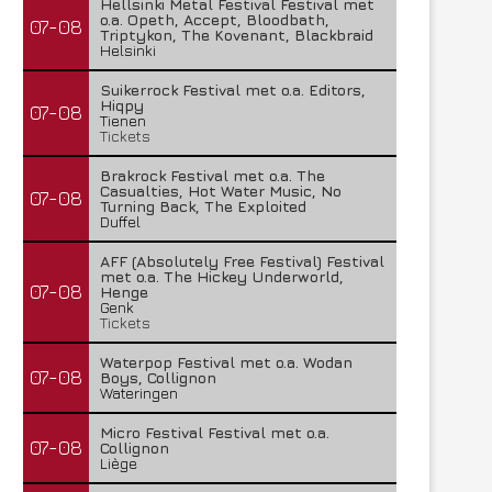
Hellsinki Metal Festival Festival met
o.a. Opeth, Accept, Bloodbath,
07-08
Triptykon, The Kovenant, Blackbraid
Helsinki
Suikerrock Festival met o.a. Editors,
Hiqpy
07-08
Tienen
Tickets
Brakrock Festival met o.a. The
Casualties, Hot Water Music, No
07-08
Turning Back, The Exploited
Duffel
AFF (Absolutely Free Festival) Festival
met o.a. The Hickey Underworld,
07-08
Henge
Genk
Tickets
Waterpop Festival met o.a. Wodan
07-08
Boys, Collignon
Wateringen
Micro Festival Festival met o.a.
07-08
Collignon
Liège