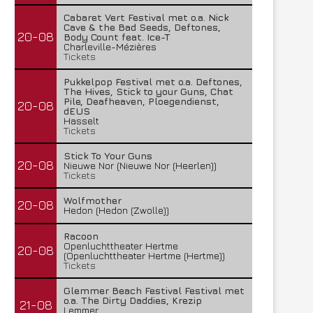
Cabaret Vert Festival met o.a. Nick
Cave & the Bad Seeds, Deftones,
20-08
Body Count feat. Ice-T
Charleville-Mézières
Tickets
Pukkelpop Festival met o.a. Deftones,
The Hives, Stick to your Guns, Chat
Pile, Deafheaven, Ploegendienst,
20-08
dEUS
Hasselt
Tickets
Stick To Your Guns
20-08
Nieuwe Nor (Nieuwe Nor (Heerlen))
Tickets
Wolfmother
20-08
Hedon (Hedon (Zwolle))
Racoon
Openluchttheater Hertme
20-08
(Openluchttheater Hertme (Hertme))
Tickets
Glemmer Beach Festival Festival met
o.a. The Dirty Daddies, Krezip
21-08
Lemmer