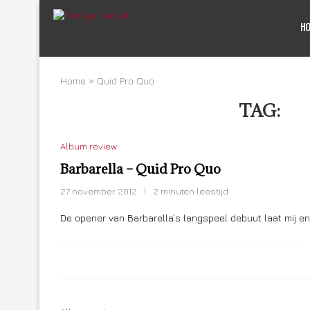
H
Home
»
Quid Pro Quo
TAG:
QU
Album review
Barbarella – Quid Pro Quo
27 november 2012
2 minuten leestijd
De opener van Barbarella’s langspeel debuut laat mij eni