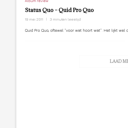
Album review
Status Quo – Quid Pro Quo
19 mei 2011
3 minuten leestijd
Quid Pro Quo, oftewel “voor wat hoort wat”. Het lijkt wel
LAAD M