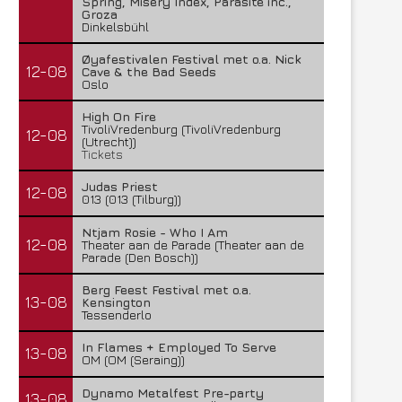
Spring, Misery Index, Parasite inc.,
Groza
Dinkelsbühl
Øyafestivalen Festival met o.a. Nick
12-08
Cave & the Bad Seeds
Oslo
High On Fire
TivoliVredenburg (TivoliVredenburg
12-08
(Utrecht))
Tickets
Judas Priest
12-08
013 (013 (Tilburg))
Ntjam Rosie - Who I Am
12-08
Theater aan de Parade (Theater aan de
Parade (Den Bosch))
Berg Feest Festival met o.a.
13-08
Kensington
Tessenderlo
In Flames + Employed To Serve
13-08
OM (OM (Seraing))
Dynamo Metalfest Pre-party
13-08