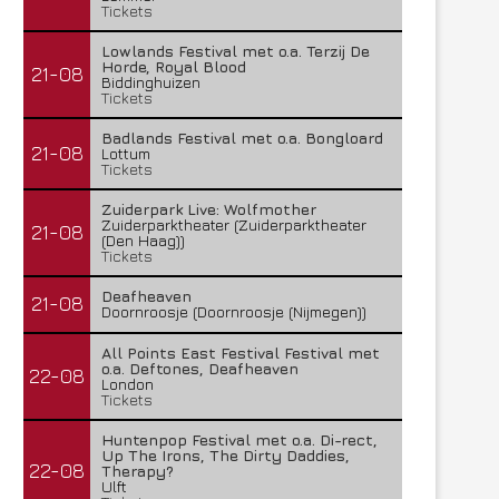
Tickets
Lowlands Festival met o.a. Terzij De
Horde, Royal Blood
21-08
Biddinghuizen
Tickets
Badlands Festival met o.a. Bongloard
21-08
Lottum
Tickets
Zuiderpark Live: Wolfmother
Zuiderparktheater (Zuiderparktheater
21-08
(Den Haag))
Tickets
Deafheaven
21-08
Doornroosje (Doornroosje (Nijmegen))
All Points East Festival Festival met
o.a. Deftones, Deafheaven
22-08
London
Tickets
Huntenpop Festival met o.a. Di-rect,
Up The Irons, The Dirty Daddies,
22-08
Therapy?
Ulft