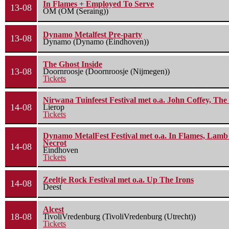
In Flames + Employed To Serve
13-08
OM (OM (Seraing))
Dynamo Metalfest Pre-party
13-08
Dynamo (Dynamo (Eindhoven))
The Ghost Inside
13-08
Doornroosje (Doornroosje (Nijmegen))
Tickets
Nirwana Tuinfeest Festival met o.a. John Coffey, Th
14-08
Lierop
Tickets
Dynamo MetalFest Festival met o.a. In Flames, Lamb O
Necrot
14-08
Eindhoven
Tickets
Zeeltje Rock Festival met o.a. Up The Irons
14-08
Deest
Alcest
18-08
TivoliVredenburg (TivoliVredenburg (Utrecht))
Tickets