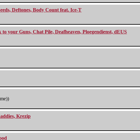
eeds, Deftones, Body Count feat. Ice-T
ck to your Guns, Chat Pile, Deafheaven, Ploegendienst, dEUS
tme))
addies, Krezip
lood