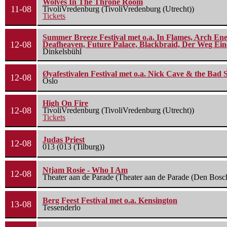
Wolves In The Throne Room
11-08
TivoliVredenburg (TivoliVredenburg (Utrecht))
Tickets
Summer Breeze Festival met o.a. In Flames, Arch Ene
12-08
Deafheaven, Future Palace, Blackbraid, Der Weg Eine
Dinkelsbühl
Øyafestivalen Festival met o.a. Nick Cave & the Bad 
12-08
Oslo
High On Fire
12-08
TivoliVredenburg (TivoliVredenburg (Utrecht))
Tickets
Judas Priest
12-08
013 (013 (Tilburg))
Ntjam Rosie - Who I Am
12-08
Theater aan de Parade (Theater aan de Parade (Den Bosc
Berg Feest Festival met o.a. Kensington
13-08
Tessenderlo