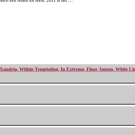
eeft een reden tot feest: 2011 is het …
Xandria, Within Temptation, In Extremo, Floor Jansen, White Li