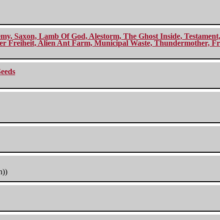
my, Saxon, Lamb Of God, Alestorm, The Ghost Inside, Testament, A
r Freiheit, Alien Ant Farm, Municipal Waste, Thundermother, Fro
Seeds
h))