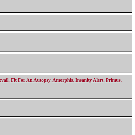
ail, Fit For An Autopsy, Amorphis, Insanity Alert, Primus,