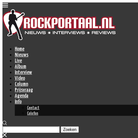
Home
Nieuws
Live
Album
Interview
Video
Column
Prijsvraag
Agenda
Info
Contact
Colofon
Zoeken