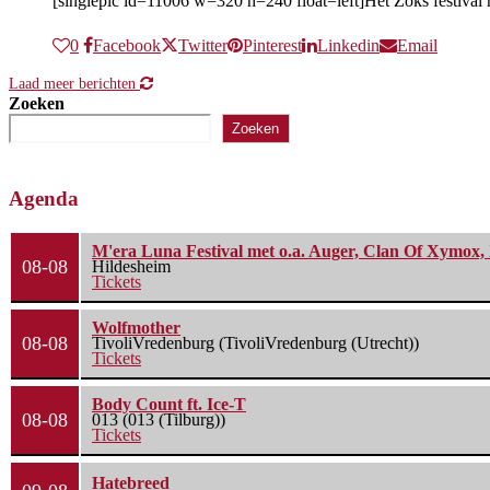
[singlepic id=11006 w=320 h=240 float=left]Het Zoks festival h
0
Facebook
Twitter
Pinterest
Linkedin
Email
Laad meer berichten
Zoeken
Zoeken
Agenda
M'era Luna Festival met o.a. Auger, Clan Of Xymox, 
08-08
Hildesheim
Tickets
Wolfmother
08-08
TivoliVredenburg (TivoliVredenburg (Utrecht))
Tickets
Body Count ft. Ice-T
08-08
013 (013 (Tilburg))
Tickets
Hatebreed