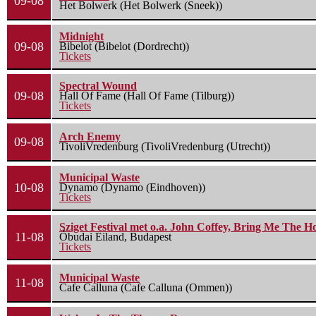
09-08
Het Bolwerk (Het Bolwerk (Sneek))
Midnight
09-08
Bibelot (Bibelot (Dordrecht))
Tickets
Spectral Wound
09-08
Hall Of Fame (Hall Of Fame (Tilburg))
Tickets
Arch Enemy
09-08
TivoliVredenburg (TivoliVredenburg (Utrecht))
Municipal Waste
10-08
Dynamo (Dynamo (Eindhoven))
Tickets
Sziget Festival met o.a. John Coffey, Bring Me The H
11-08
Óbudai Eiland, Budapest
Tickets
Municipal Waste
11-08
Cafe Calluna (Cafe Calluna (Ommen))