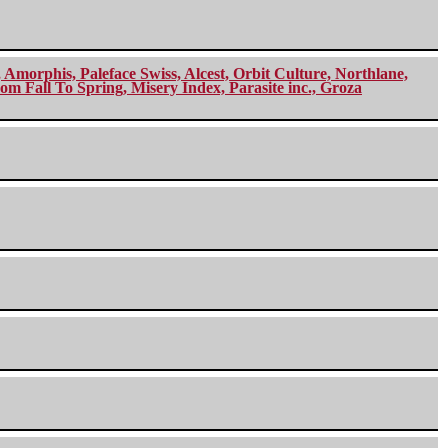
morphis, Paleface Swiss, Alcest, Orbit Culture, Northlane,
m Fall To Spring, Misery Index, Parasite inc., Groza