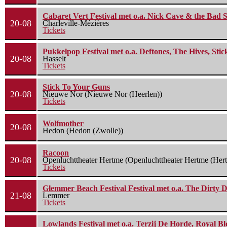
Cabaret Vert Festival met o.a. Nick Cave & the Bad S
20-08
Charleville-Mézières
Tickets
Pukkelpop Festival met o.a. Deftones, The Hives, Sti
20-08
Hasselt
Tickets
Stick To Your Guns
20-08
Nieuwe Nor (Nieuwe Nor (Heerlen))
Tickets
Wolfmother
20-08
Hedon (Hedon (Zwolle))
Racoon
20-08
Openluchttheater Hertme (Openluchttheater Hertme (Her
Tickets
Glemmer Beach Festival Festival met o.a. The Dirty D
21-08
Lemmer
Tickets
Lowlands Festival met o.a. Terzij De Horde, Royal B