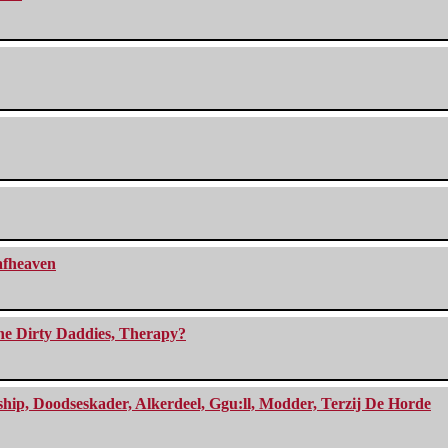
eafheaven
The Dirty Daddies, Therapy?
, Doodseskader, Alkerdeel, Ggu:ll, Modder, Terzij De Horde