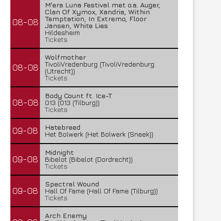
M'era Luna Festival met o.a. Auger,
Clan Of Xymox, Xandria, Within
Temptation, In Extremo, Floor
08-08
Jansen, White Lies
Hildesheim
Tickets
Wolfmother
TivoliVredenburg (TivoliVredenburg
08-08
(Utrecht))
Tickets
Body Count ft. Ice-T
08-08
013 (013 (Tilburg))
Tickets
Hatebreed
09-08
Het Bolwerk (Het Bolwerk (Sneek))
Midnight
09-08
Bibelot (Bibelot (Dordrecht))
Tickets
Spectral Wound
09-08
Hall Of Fame (Hall Of Fame (Tilburg))
Tickets
Arch Enemy