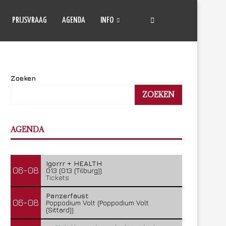
PRIJSVRAAG
AGENDA
INFO
Zoeken
ZOEKEN
AGENDA
Igorrr + HEALTH
06-08
013 (013 (Tilburg))
Tickets
Panzerfaust
06-08
Poppodium Volt (Poppodium Volt
(Sittard))