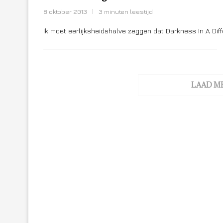
8 oktober 2013
3 minuten leestijd
Ik moet eerlijksheidshalve zeggen dat Darkness In A Diffe
LAAD M