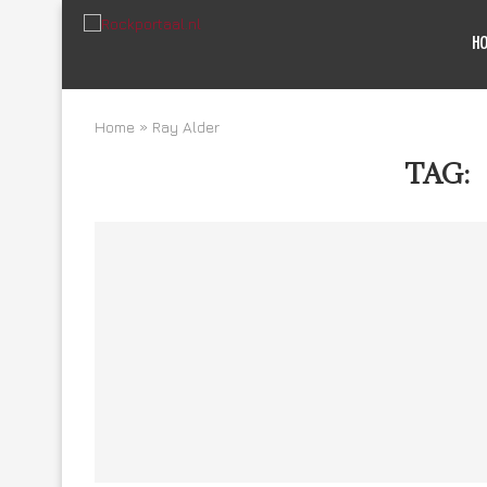
H
Home
»
Ray Alder
TAG: