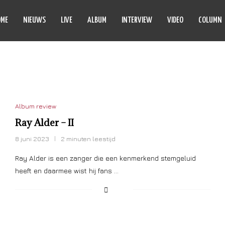
OME
NIEUWS
LIVE
ALBUM
INTERVIEW
VIDEO
COLUMN
RAY ALDER
Album review
Ray Alder – II
8 juni 2023
2 minuten leestijd
Ray Alder is een zanger die een kenmerkend stemgeluid
heeft en daarmee wist hij fans …