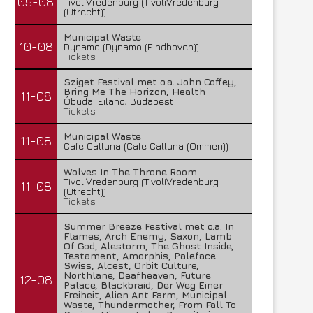
09-08
TivoliVredenburg (TivoliVredenburg
(Utrecht))
Municipal Waste
10-08
Dynamo (Dynamo (Eindhoven))
Tickets
Sziget Festival met o.a. John Coffey,
Bring Me The Horizon, Health
11-08
Óbudai Eiland, Budapest
Tickets
Municipal Waste
11-08
Cafe Calluna (Cafe Calluna (Ommen))
Wolves In The Throne Room
TivoliVredenburg (TivoliVredenburg
11-08
(Utrecht))
Tickets
Summer Breeze Festival met o.a. In
Flames, Arch Enemy, Saxon, Lamb
Of God, Alestorm, The Ghost Inside,
Testament, Amorphis, Paleface
Swiss, Alcest, Orbit Culture,
Northlane, Deafheaven, Future
12-08
Palace, Blackbraid, Der Weg Einer
Freiheit, Alien Ant Farm, Municipal
Waste, Thundermother, From Fall To