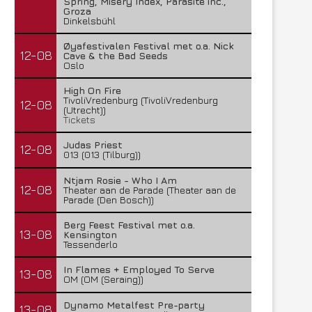
Spring, Misery Index, Parasite inc.,
Groza
Dinkelsbühl
Øyafestivalen Festival met o.a. Nick
12-08
Cave & the Bad Seeds
Oslo
High On Fire
TivoliVredenburg (TivoliVredenburg
12-08
(Utrecht))
Tickets
Judas Priest
12-08
013 (013 (Tilburg))
Ntjam Rosie - Who I Am
12-08
Theater aan de Parade (Theater aan de
Parade (Den Bosch))
Berg Feest Festival met o.a.
13-08
Kensington
Tessenderlo
In Flames + Employed To Serve
13-08
OM (OM (Seraing))
Dynamo Metalfest Pre-party
13-08