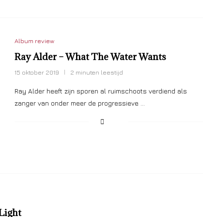
Album review
Ray Alder – What The Water Wants
15 oktober 2019
2 minuten leestijd
Ray Alder heeft zijn sporen al ruimschoots verdiend als
zanger van onder meer de progressieve …
Light