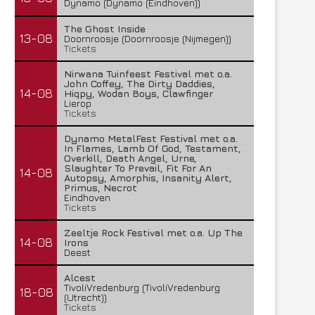
Dynamo (Dynamo (Eindhoven))
The Ghost Inside
13-08
Doornroosje (Doornroosje (Nijmegen))
Tickets
Nirwana Tuinfeest Festival met o.a.
John Coffey, The Dirty Daddies,
14-08
Hiqpy, Wodan Boys, Clawfinger
Lierop
Tickets
Dynamo MetalFest Festival met o.a.
In Flames, Lamb Of God, Testament,
Overkill, Death Angel, Urne,
Slaughter To Prevail, Fit For An
14-08
Autopsy, Amorphis, Insanity Alert,
Primus, Necrot
Eindhoven
Tickets
Zeeltje Rock Festival met o.a. Up The
14-08
Irons
Deest
Alcest
TivoliVredenburg (TivoliVredenburg
18-08
(Utrecht))
Tickets