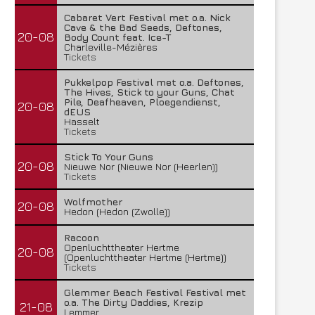
Cabaret Vert Festival met o.a. Nick
Cave & the Bad Seeds, Deftones,
20-08
Body Count feat. Ice-T
Charleville-Mézières
Tickets
Pukkelpop Festival met o.a. Deftones,
The Hives, Stick to your Guns, Chat
Pile, Deafheaven, Ploegendienst,
20-08
dEUS
Hasselt
Tickets
Stick To Your Guns
20-08
Nieuwe Nor (Nieuwe Nor (Heerlen))
Tickets
Wolfmother
20-08
Hedon (Hedon (Zwolle))
Racoon
Openluchttheater Hertme
20-08
(Openluchttheater Hertme (Hertme))
Tickets
Glemmer Beach Festival Festival met
o.a. The Dirty Daddies, Krezip
21-08
Lemmer