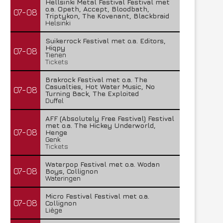
Hellsinki Metal Festival Festival met
o.a. Opeth, Accept, Bloodbath,
07-08
Triptykon, The Kovenant, Blackbraid
Helsinki
Suikerrock Festival met o.a. Editors,
Hiqpy
07-08
Tienen
Tickets
Brakrock Festival met o.a. The
Casualties, Hot Water Music, No
07-08
Turning Back, The Exploited
Duffel
AFF (Absolutely Free Festival) Festival
met o.a. The Hickey Underworld,
07-08
Henge
Genk
Tickets
Waterpop Festival met o.a. Wodan
07-08
Boys, Collignon
Wateringen
Micro Festival Festival met o.a.
07-08
Collignon
Liège