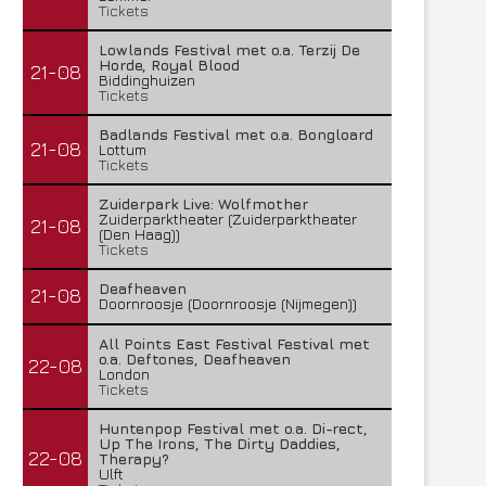
Tickets
Lowlands Festival met o.a. Terzij De
Horde, Royal Blood
21-08
Biddinghuizen
Tickets
Badlands Festival met o.a. Bongloard
21-08
Lottum
Tickets
Zuiderpark Live: Wolfmother
Zuiderparktheater (Zuiderparktheater
21-08
(Den Haag))
Tickets
Deafheaven
21-08
Doornroosje (Doornroosje (Nijmegen))
All Points East Festival Festival met
o.a. Deftones, Deafheaven
22-08
London
Tickets
Huntenpop Festival met o.a. Di-rect,
Up The Irons, The Dirty Daddies,
22-08
Therapy?
Ulft