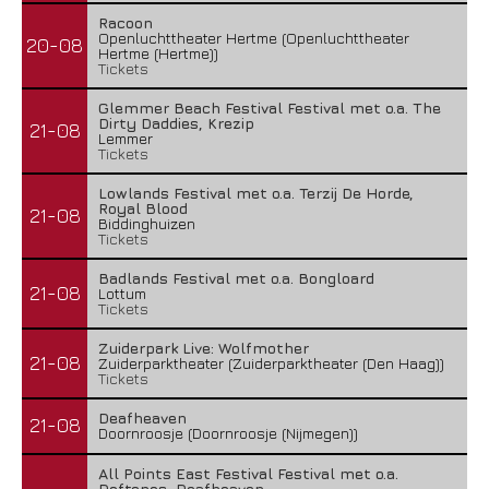
Racoon
Openluchttheater Hertme (Openluchttheater
20-08
Hertme (Hertme))
Tickets
Glemmer Beach Festival Festival met o.a. The
Dirty Daddies, Krezip
21-08
Lemmer
Tickets
Lowlands Festival met o.a. Terzij De Horde,
Royal Blood
21-08
Biddinghuizen
Tickets
Badlands Festival met o.a. Bongloard
21-08
Lottum
Tickets
Zuiderpark Live: Wolfmother
21-08
Zuiderparktheater (Zuiderparktheater (Den Haag))
Tickets
Deafheaven
21-08
Doornroosje (Doornroosje (Nijmegen))
All Points East Festival Festival met o.a.
Deftones, Deafheaven