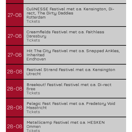
CuliNESSE Festival met o.a. Kensington, Di-
rect, The Dirty Daddies
27-08
Rotterdam
Tickets
Creamfields Festival met o.a. Faithless
27-08
Daresbury
Tickets
Hit The City Festival met o.a. Snapped Ankles,
27-08
Inherited
Eindhoven
Festival Strand Festival met o.a. Kensington
28-08
Utrecht
Breekout! Festival Festival met o.a. Di-rect
28-08
Bree
Tickets
Pelagic Fest Festival met o.a. Predatory Void
28-08
Maastricht
Tickets
Metallicamp Festival met o.a. HESKEN
28-08
Ommen
Tickets