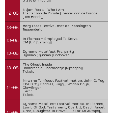
013 (013 (Tilburg))
Ntjam Rosie - Who I Am
12-08
Theater aan de Parade (Theater aan de Parade
(Den Bosch))
Berg Feest Festival met o.a. Kensington
13-08
Tessenderlo
In Flames + Employed To Serve
13-08
OM (OM (Seraing))
Dynamo Metalfest Pre-party
13-08
Dynamo (Dynamo (Eindhoven))
The Ghost Inside
13-08
Doornroosje (Doornroosje (Nijmegen))
Tickets
Nirwana Tuinfeest Festival met o.a. John Coffey,
The Dirty Daddies, Hiqpy, Wodan Boys,
14-08
Clawfinger
Lierop
Tickets
Dynamo MetalFest Festival met o.a. In Flames,
Lamb Of God, Testament, Overkill, Death Angel,
Urne, Slaughter To Prevail, Fit For An Autopsy,
14-08