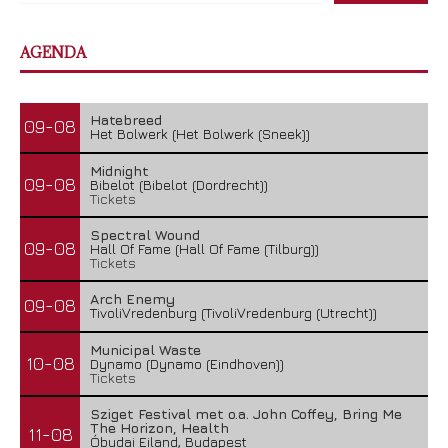
AGENDA
Hatebreed
09-08
Het Bolwerk (Het Bolwerk (Sneek))
Midnight
09-08
Bibelot (Bibelot (Dordrecht))
Tickets
Spectral Wound
09-08
Hall Of Fame (Hall Of Fame (Tilburg))
Tickets
Arch Enemy
09-08
TivoliVredenburg (TivoliVredenburg (Utrecht))
Municipal Waste
10-08
Dynamo (Dynamo (Eindhoven))
Tickets
Sziget Festival met o.a. John Coffey, Bring Me
The Horizon, Health
11-08
Óbudai Eiland, Budapest