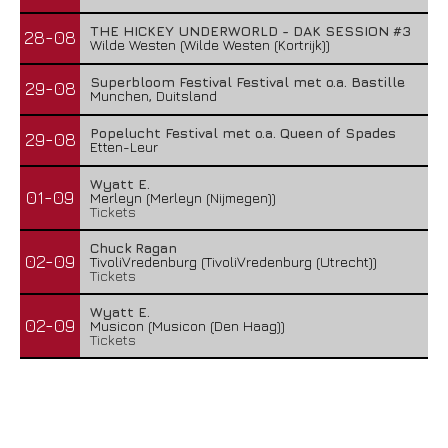
THE HICKEY UNDERWORLD - DAK SESSION #3
28-08
Wilde Westen (Wilde Westen (Kortrijk))
Superbloom Festival Festival met o.a. Bastille
29-08
Munchen, Duitsland
Popelucht Festival met o.a. Queen of Spades
29-08
Etten-Leur
Wyatt E.
01-09
Merleyn (Merleyn (Nijmegen))
Tickets
Chuck Ragan
02-09
TivoliVredenburg (TivoliVredenburg (Utrecht))
Tickets
Wyatt E.
02-09
Musicon (Musicon (Den Haag))
Tickets