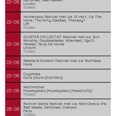
22-08
London
Tickets
Huntenpop Festival met o.a. Di-rect, Up The
Irons, The Dirty Daddies, Therapy?
22-08
Ulft
Tickets
DUISTER COLLECTIEF Festival met o.a. Sun
Worship, Doodseskader, Alkerdeel, Ggu:ll,
22-08
Modder, Terzij De Horde
Utrecht
Tickets
Waailand Outdoor Festival met o.a. Ruthless
22-08
Made
Cryptosis
22-08
Iduna (Iduna (Drachten))
Wolfmother
22-08
Muziekgieterij (Muziekgieterij (Maastricht))
Tickets
Rock en Seine Festival met o.a. Nick Cave & the
Bad Seeds, Deftones, Interpol
26-08
Parijs
Tickets