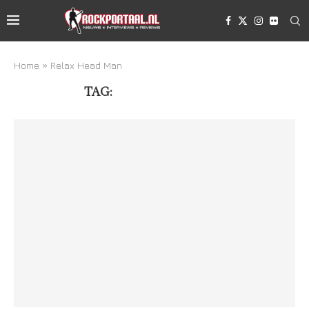
Home
»
Relax Head Man
TAG:
RELAX HEAD MAN