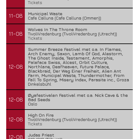
Tickets
Municipal Waste
11-08
Cafe Calluna (Cafe Calluna (Ommen))
Wolves In The Throne Room
11-08
TivoliVredenburg (TivoliVredenburg (Utrecht))
Tickets
Summer Breeze Festival met o.a. In Flames,
Arch Enemy, Saxon, Lamb Of God, Alestorm,
The Ghost Inside, Testament, Amorphis,
Paleface Swiss, Alcest, Orbit Culture,
12-08
Northlane, Deafheaven, Future Palace,
Blackbraid, Der Weg Einer Freiheit, Alien Ant
Farm, Municipal Waste, Thundermother, From
Fall To Spring, Misery Index, Parasite inc., Groza
Dinkelsbühl
Øyafestivalen Festival met o.a. Nick Cave & the
12-08
Bad Seeds
Oslo
High On Fire
12-08
TivoliVredenburg (TivoliVredenburg (Utrecht))
Tickets
Judas Priest
12-08