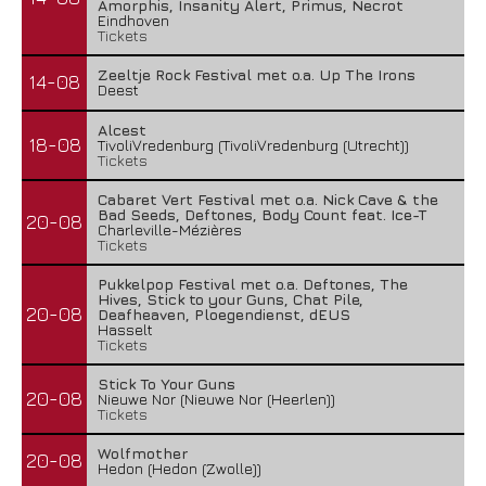
Amorphis, Insanity Alert, Primus, Necrot
Eindhoven
Tickets
Zeeltje Rock Festival met o.a. Up The Irons
14-08
Deest
Alcest
18-08
TivoliVredenburg (TivoliVredenburg (Utrecht))
Tickets
Cabaret Vert Festival met o.a. Nick Cave & the
Bad Seeds, Deftones, Body Count feat. Ice-T
20-08
Charleville-Mézières
Tickets
Pukkelpop Festival met o.a. Deftones, The
Hives, Stick to your Guns, Chat Pile,
20-08
Deafheaven, Ploegendienst, dEUS
Hasselt
Tickets
Stick To Your Guns
20-08
Nieuwe Nor (Nieuwe Nor (Heerlen))
Tickets
Wolfmother
20-08
Hedon (Hedon (Zwolle))