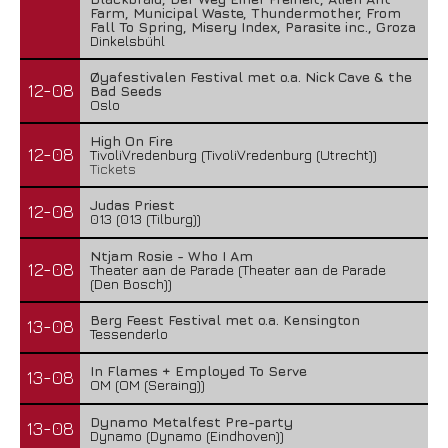
Farm, Municipal Waste, Thundermother, From
Fall To Spring, Misery Index, Parasite inc., Groza
Dinkelsbühl
Øyafestivalen Festival met o.a. Nick Cave & the
12-08
Bad Seeds
Oslo
High On Fire
12-08
TivoliVredenburg (TivoliVredenburg (Utrecht))
Tickets
Judas Priest
12-08
013 (013 (Tilburg))
Ntjam Rosie - Who I Am
12-08
Theater aan de Parade (Theater aan de Parade
(Den Bosch))
Berg Feest Festival met o.a. Kensington
13-08
Tessenderlo
In Flames + Employed To Serve
13-08
OM (OM (Seraing))
Dynamo Metalfest Pre-party
13-08
Dynamo (Dynamo (Eindhoven))