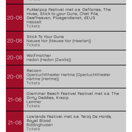
Pukkelpop Festival met o.a. Deftones, The
Hives, Stick to your Guns, Chat Pile,
20-08
Deafheaven, Ploegendienst, dEUS
Hasselt
Tickets
Stick To Your Guns
20-08
Nieuwe Nor (Nieuwe Nor (Heerlen))
Tickets
Wolfmother
20-08
Hedon (Hedon (Zwolle))
Racoon
Openluchttheater Hertme (Openluchttheater
20-08
Hertme (Hertme))
Tickets
Glemmer Beach Festival Festival met o.a. The
Dirty Daddies, Krezip
21-08
Lemmer
Tickets
Lowlands Festival met o.a. Terzij De Horde,
Royal Blood
21-08
Biddinghuizen
Tickets