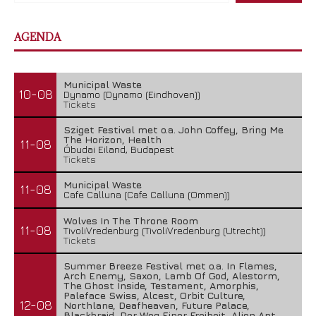
AGENDA
Municipal Waste
10-08
Dynamo (Dynamo (Eindhoven))
Tickets
Sziget Festival met o.a. John Coffey, Bring Me
The Horizon, Health
11-08
Óbudai Eiland, Budapest
Tickets
Municipal Waste
11-08
Cafe Calluna (Cafe Calluna (Ommen))
Wolves In The Throne Room
11-08
TivoliVredenburg (TivoliVredenburg (Utrecht))
Tickets
Summer Breeze Festival met o.a. In Flames,
Arch Enemy, Saxon, Lamb Of God, Alestorm,
The Ghost Inside, Testament, Amorphis,
Paleface Swiss, Alcest, Orbit Culture,
12-08
Northlane, Deafheaven, Future Palace,
Blackbraid, Der Weg Einer Freiheit, Alien Ant