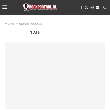
Home
»
reprise records
TAG:
REPRISE RECORDS