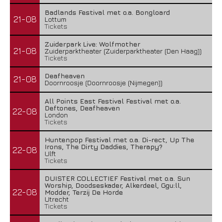
Badlands Festival met o.a. Bongloard
21-08
Lottum
Tickets
Zuiderpark Live: Wolfmother
21-08
Zuiderparktheater (Zuiderparktheater (Den Haag))
Tickets
Deafheaven
21-08
Doornroosje (Doornroosje (Nijmegen))
All Points East Festival Festival met o.a.
Deftones, Deafheaven
22-08
London
Tickets
Huntenpop Festival met o.a. Di-rect, Up The
Irons, The Dirty Daddies, Therapy?
22-08
Ulft
Tickets
DUISTER COLLECTIEF Festival met o.a. Sun
Worship, Doodseskader, Alkerdeel, Ggu:ll,
22-08
Modder, Terzij De Horde
Utrecht
Tickets