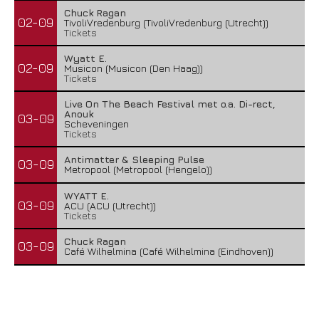
Chuck Ragan
02-09
TivoliVredenburg (TivoliVredenburg (Utrecht))
Tickets
Wyatt E.
02-09
Musicon (Musicon (Den Haag))
Tickets
Live On The Beach Festival met o.a. Di-rect,
Anouk
03-09
Scheveningen
Tickets
Antimatter & Sleeping Pulse
03-09
Metropool (Metropool (Hengelo))
WYATT E.
03-09
ACU (ACU (Utrecht))
Tickets
Chuck Ragan
03-09
Café Wilhelmina (Café Wilhelmina (Eindhoven))