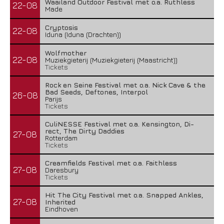
Waailand Outdoor Festival met o.a. Ruthless
22-08
Made
Cryptosis
22-08
Iduna (Iduna (Drachten))
Wolfmother
22-08
Muziekgieterij (Muziekgieterij (Maastricht))
Tickets
Rock en Seine Festival met o.a. Nick Cave & the
Bad Seeds, Deftones, Interpol
26-08
Parijs
Tickets
CuliNESSE Festival met o.a. Kensington, Di-
rect, The Dirty Daddies
27-08
Rotterdam
Tickets
Creamfields Festival met o.a. Faithless
27-08
Daresbury
Tickets
Hit The City Festival met o.a. Snapped Ankles,
27-08
Inherited
Eindhoven