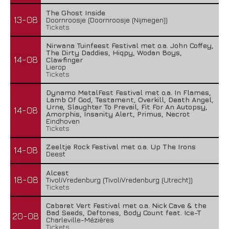
The Ghost Inside
13-08
Doornroosje (Doornroosje (Nijmegen))
Tickets
Nirwana Tuinfeest Festival met o.a. John Coffey,
The Dirty Daddies, Hiqpy, Wodan Boys,
14-08
Clawfinger
Lierop
Tickets
Dynamo MetalFest Festival met o.a. In Flames,
Lamb Of God, Testament, Overkill, Death Angel,
Urne, Slaughter To Prevail, Fit For An Autopsy,
14-08
Amorphis, Insanity Alert, Primus, Necrot
Eindhoven
Tickets
Zeeltje Rock Festival met o.a. Up The Irons
14-08
Deest
Alcest
18-08
TivoliVredenburg (TivoliVredenburg (Utrecht))
Tickets
Cabaret Vert Festival met o.a. Nick Cave & the
Bad Seeds, Deftones, Body Count feat. Ice-T
20-08
Charleville-Mézières
Tickets