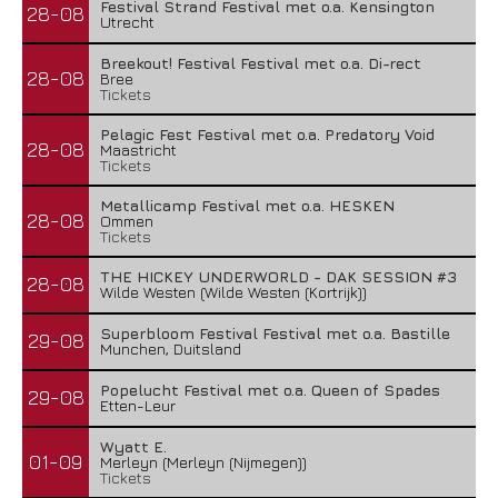
Festival Strand Festival met o.a. Kensington
28-08
Utrecht
Breekout! Festival Festival met o.a. Di-rect
28-08
Bree
Tickets
Pelagic Fest Festival met o.a. Predatory Void
28-08
Maastricht
Tickets
Metallicamp Festival met o.a. HESKEN
28-08
Ommen
Tickets
THE HICKEY UNDERWORLD - DAK SESSION #3
28-08
Wilde Westen (Wilde Westen (Kortrijk))
Superbloom Festival Festival met o.a. Bastille
29-08
Munchen, Duitsland
Popelucht Festival met o.a. Queen of Spades
29-08
Etten-Leur
Wyatt E.
01-09
Merleyn (Merleyn (Nijmegen))
Tickets