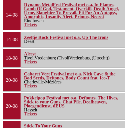
Dynamo MetalFest Festival met o.a. In Flames,
Lamb Of God, Testament, Overkill, Death Angel,
Urne, Slaughter To Prevail, Fit For An Autopsy,
14-08
Amorphis, Insanity Alert, Primus, Necrot
Eindhoven
Tickets
Zeeltje Rock Festival met o.a. Up The Irons
14-08
Deest
Alcest
18-08
TivoliVredenburg (TivoliVredenburg (Utrecht))
Tickets
Cabaret Vert Festival met o.a. Nick Cave & the
Bad Seeds, Deftones, Body Count feat. Ice-T
20-08
Charleville-Mézières
Tickets
Pukkelpop Festival met o.a. Deftones, The Hives,
Stick to your Guns, Chat Pile, Deafheaven,
20-08
Ploegendienst, dEUS
Hasselt
Tickets
Stick To Your Guns