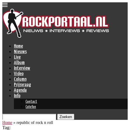
Home
Nieuws
Live
Album
Interview
Video
Column
Prijsvraag
Agenda
Info
Contact
Colofon
Zoeken
Home
»
republic of rock n roll
Tag: