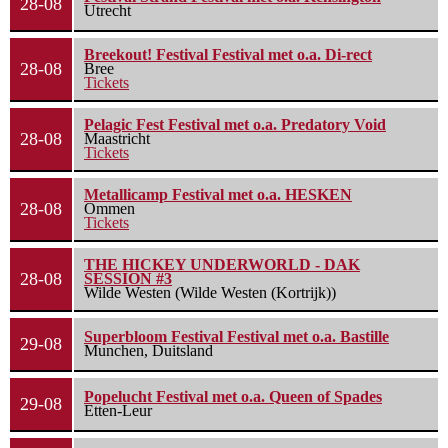
28-08
Utrecht
Breekout! Festival Festival met o.a. Di-rect
28-08
Bree
Tickets
Pelagic Fest Festival met o.a. Predatory Void
28-08
Maastricht
Tickets
Metallicamp Festival met o.a. HESKEN
28-08
Ommen
Tickets
THE HICKEY UNDERWORLD - DAK
28-08
SESSION #3
Wilde Westen (Wilde Westen (Kortrijk))
Superbloom Festival Festival met o.a. Bastille
29-08
Munchen, Duitsland
Popelucht Festival met o.a. Queen of Spades
29-08
Etten-Leur