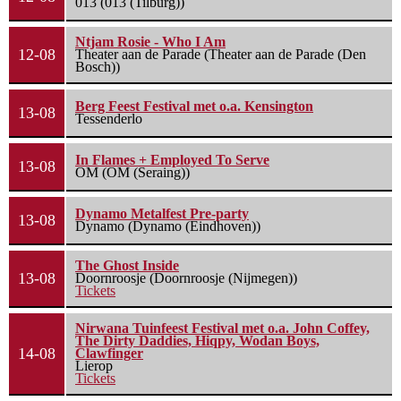
013 (013 (Tilburg))
Ntjam Rosie - Who I Am
12-08
Theater aan de Parade (Theater aan de Parade (Den
Bosch))
Berg Feest Festival met o.a. Kensington
13-08
Tessenderlo
In Flames + Employed To Serve
13-08
OM (OM (Seraing))
Dynamo Metalfest Pre-party
13-08
Dynamo (Dynamo (Eindhoven))
The Ghost Inside
13-08
Doornroosje (Doornroosje (Nijmegen))
Tickets
Nirwana Tuinfeest Festival met o.a. John Coffey,
The Dirty Daddies, Hiqpy, Wodan Boys,
14-08
Clawfinger
Lierop
Tickets