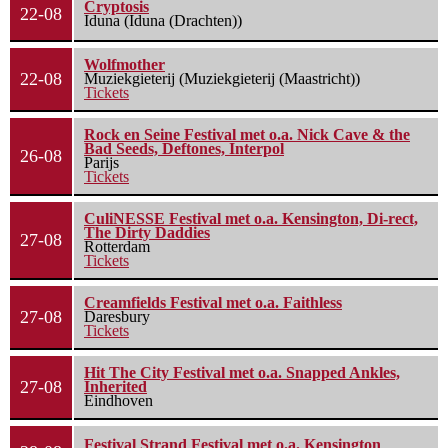
Cryptosis
22-08
Iduna (Iduna (Drachten))
Wolfmother
22-08
Muziekgieterij (Muziekgieterij (Maastricht))
Tickets
Rock en Seine Festival met o.a. Nick Cave & the
Bad Seeds, Deftones, Interpol
26-08
Parijs
Tickets
CuliNESSE Festival met o.a. Kensington, Di-rect,
The Dirty Daddies
27-08
Rotterdam
Tickets
Creamfields Festival met o.a. Faithless
27-08
Daresbury
Tickets
Hit The City Festival met o.a. Snapped Ankles,
27-08
Inherited
Eindhoven
Festival Strand Festival met o.a. Kensington