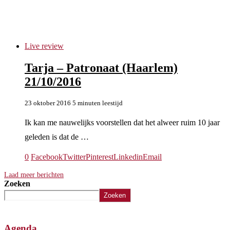
republic of rock n roll
Live review
Tarja – Patronaat (Haarlem)
21/10/2016
23 oktober 2016
5 minuten leestijd
Ik kan me nauwelijks voorstellen dat het alweer ruim 10 jaar
geleden is dat de …
0
Facebook
Twitter
Pinterest
Linkedin
Email
Laad meer berichten
Zoeken
Zoeken
Agenda