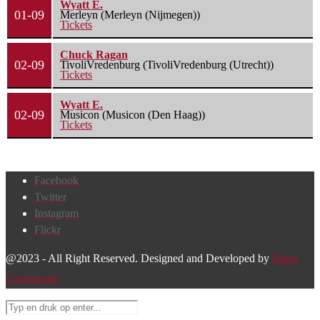
Wyatt E.
01-09
Merleyn (Merleyn (Nijmegen))
Tickets
Chuck Ragan
02-09
TivoliVredenburg (TivoliVredenburg (Utrecht))
Tickets
Wyatt E.
02-09
Musicon (Musicon (Den Haag))
Tickets
Facebook
Twitter
Instagram
Flickr
@2023 - All Right Reserved. Designed and Developed by
Harm
Lourenssen