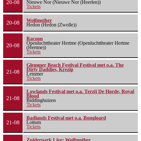
20-08
Nieuwe Nor (Nieuwe Nor (Heerlen))
Tickets
Wolfmother
20-08
Hedon (Hedon (Zwolle))
Racoon
Openluchttheater Hertme (Openluchttheater Hertme
20-08
(Hertme))
Tickets
Glemmer Beach Festival Festival met o.a. The
Dirty Daddies, Krezip
21-08
Lemmer
Tickets
Lowlands Festival met o.a. Terzij De Horde, Royal
Blood
21-08
Biddinghuizen
Tickets
Badlands Festival met o.a. Bongloard
21-08
Lottum
Tickets
Zuiderpark Live: Wolfmother