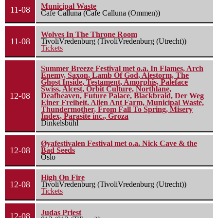
Municipal Waste
11-08
Cafe Calluna (Cafe Calluna (Ommen))
Wolves In The Throne Room
11-08
TivoliVredenburg (TivoliVredenburg (Utrecht))
Tickets
Summer Breeze Festival met o.a. In Flames, Arch
Enemy, Saxon, Lamb Of God, Alestorm, The
Ghost Inside, Testament, Amorphis, Paleface
Swiss, Alcest, Orbit Culture, Northlane,
12-08
Deafheaven, Future Palace, Blackbraid, Der Weg
Einer Freiheit, Alien Ant Farm, Municipal Waste,
Thundermother, From Fall To Spring, Misery
Index, Parasite inc., Groza
Dinkelsbühl
Øyafestivalen Festival met o.a. Nick Cave & the
12-08
Bad Seeds
Oslo
High On Fire
12-08
TivoliVredenburg (TivoliVredenburg (Utrecht))
Tickets
Judas Priest
12-08