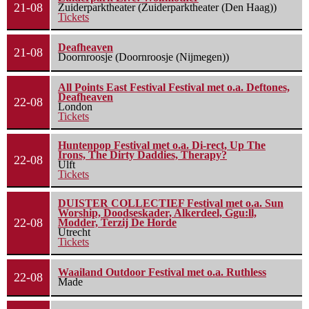
21-08
Zuiderparktheater (Zuiderparktheater (Den Haag))
Tickets
Deafheaven
21-08
Doornroosje (Doornroosje (Nijmegen))
All Points East Festival Festival met o.a. Deftones,
Deafheaven
22-08
London
Tickets
Huntenpop Festival met o.a. Di-rect, Up The
Irons, The Dirty Daddies, Therapy?
22-08
Ulft
Tickets
DUISTER COLLECTIEF Festival met o.a. Sun
Worship, Doodseskader, Alkerdeel, Ggu:ll,
22-08
Modder, Terzij De Horde
Utrecht
Tickets
Waailand Outdoor Festival met o.a. Ruthless
22-08
Made