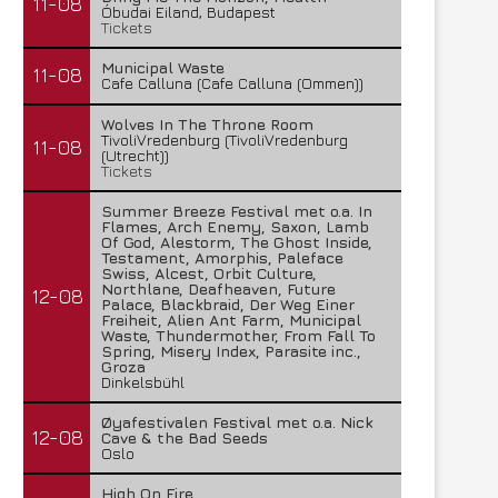
11-08
Óbudai Eiland, Budapest
Tickets
Municipal Waste
11-08
Cafe Calluna (Cafe Calluna (Ommen))
Wolves In The Throne Room
TivoliVredenburg (TivoliVredenburg
11-08
(Utrecht))
Tickets
Summer Breeze Festival met o.a. In
Flames, Arch Enemy, Saxon, Lamb
Of God, Alestorm, The Ghost Inside,
Testament, Amorphis, Paleface
Swiss, Alcest, Orbit Culture,
Northlane, Deafheaven, Future
12-08
Palace, Blackbraid, Der Weg Einer
Freiheit, Alien Ant Farm, Municipal
Waste, Thundermother, From Fall To
Spring, Misery Index, Parasite inc.,
Groza
Dinkelsbühl
Øyafestivalen Festival met o.a. Nick
12-08
Cave & the Bad Seeds
Oslo
High On Fire