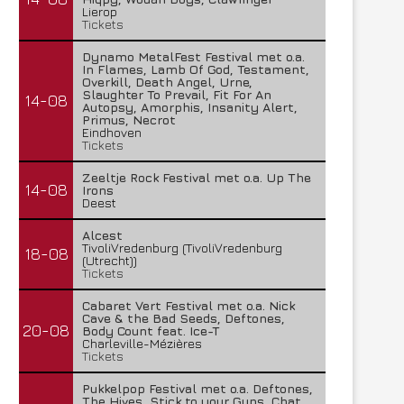
Lierop
Tickets
Dynamo MetalFest Festival met o.a.
In Flames, Lamb Of God, Testament,
Overkill, Death Angel, Urne,
Slaughter To Prevail, Fit For An
14-08
Autopsy, Amorphis, Insanity Alert,
Primus, Necrot
Eindhoven
Tickets
Zeeltje Rock Festival met o.a. Up The
14-08
Irons
Deest
Alcest
TivoliVredenburg (TivoliVredenburg
18-08
(Utrecht))
Tickets
Cabaret Vert Festival met o.a. Nick
Cave & the Bad Seeds, Deftones,
20-08
Body Count feat. Ice-T
Charleville-Mézières
Tickets
Pukkelpop Festival met o.a. Deftones,
The Hives, Stick to your Guns, Chat