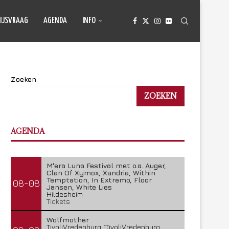
IJSVRAAG
AGENDA
INFO
Zoeken
ZOEKEN
AGENDA
M'era Luna Festival met o.a. Auger,
Clan Of Xymox, Xandria, Within
Temptation, In Extremo, Floor
08-08
Jansen, White Lies
Hildesheim
Tickets
Wolfmother
TivoliVredenburg (TivoliVredenburg