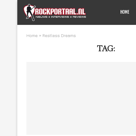
HOME
Home
»
Restless Dreams
TAG:
RES