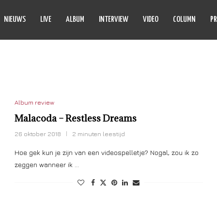
NIEUWS
LIVE
ALBUM
INTERVIEW
VIDEO
COLUMN
PR
TLESS DREAMS
Album review
Malacoda – Restless Dreams
26 oktober 2018
2 minuten leestijd
Hoe gek kun je zijn van een videospelletje? Nogal, zou ik zo
zeggen wanneer ik …