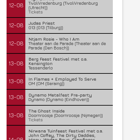
TivoliVredenburg (TivoliVredenburg
12-08
(Utrecht))
Tickets
Judas Priest
12-08
013 (013 (Tilburg))
Ntjam Rosie - Who I Am
12-08
Theater aan de Parade (Theater aan de
Parade (Den Bosch))
Berg Feest Festival met o.a.
13-08
Kensington
Tessenderlo
In Flames + Employed To Serve
13-08
OM (OM (Seraing))
Dynamo Metalfest Pre-party
13-08
Dynamo (Dynamo (Eindhoven))
The Ghost Inside
13-08
Doornroosje (Doornroosje (Nijmegen))
Tickets
Nirwana Tuinfeest Festival met o.a.
John Coffey, The Dirty Daddies,
14-08
Hiqpy, Wodan Boys, Clawfinger