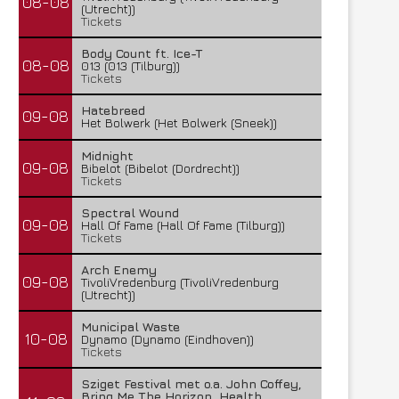
08-08
(Utrecht))
Tickets
Body Count ft. Ice-T
08-08
013 (013 (Tilburg))
Tickets
Hatebreed
09-08
Het Bolwerk (Het Bolwerk (Sneek))
Midnight
09-08
Bibelot (Bibelot (Dordrecht))
Tickets
Spectral Wound
09-08
Hall Of Fame (Hall Of Fame (Tilburg))
Tickets
Arch Enemy
09-08
TivoliVredenburg (TivoliVredenburg
(Utrecht))
Municipal Waste
10-08
Dynamo (Dynamo (Eindhoven))
Tickets
Sziget Festival met o.a. John Coffey,
Bring Me The Horizon, Health