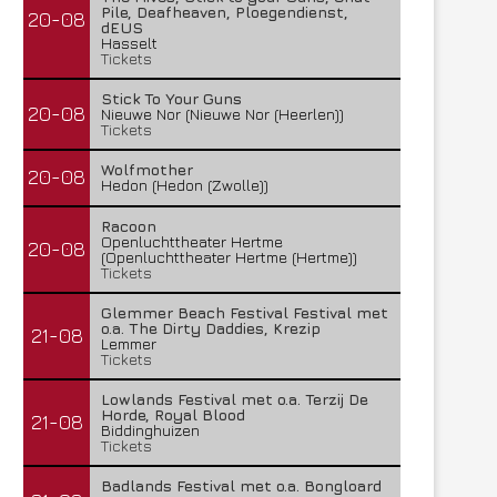
Pile, Deafheaven, Ploegendienst,
20-08
dEUS
Hasselt
Tickets
Stick To Your Guns
20-08
Nieuwe Nor (Nieuwe Nor (Heerlen))
Tickets
Wolfmother
20-08
Hedon (Hedon (Zwolle))
Racoon
Openluchttheater Hertme
20-08
(Openluchttheater Hertme (Hertme))
Tickets
Glemmer Beach Festival Festival met
o.a. The Dirty Daddies, Krezip
21-08
Lemmer
Tickets
Lowlands Festival met o.a. Terzij De
Horde, Royal Blood
21-08
Biddinghuizen
Tickets
Badlands Festival met o.a. Bongloard