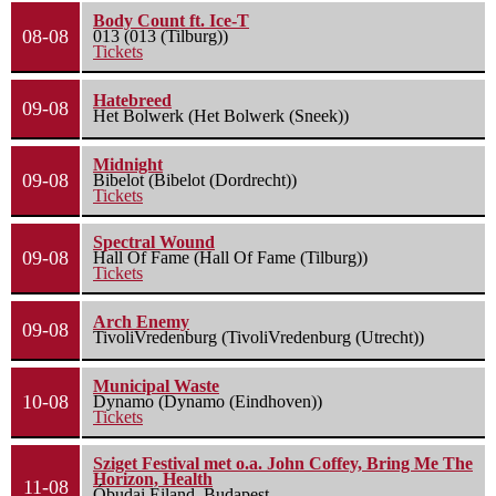
Body Count ft. Ice-T
08-08
013 (013 (Tilburg))
Tickets
Hatebreed
09-08
Het Bolwerk (Het Bolwerk (Sneek))
Midnight
09-08
Bibelot (Bibelot (Dordrecht))
Tickets
Spectral Wound
09-08
Hall Of Fame (Hall Of Fame (Tilburg))
Tickets
Arch Enemy
09-08
TivoliVredenburg (TivoliVredenburg (Utrecht))
Municipal Waste
10-08
Dynamo (Dynamo (Eindhoven))
Tickets
Sziget Festival met o.a. John Coffey, Bring Me The
Horizon, Health
11-08
Óbudai Eiland, Budapest