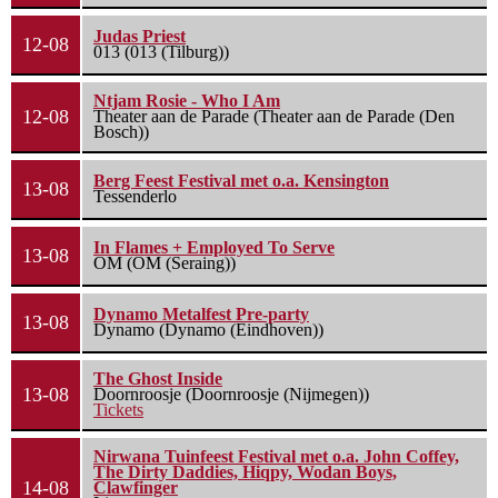
Judas Priest
12-08
013 (013 (Tilburg))
Ntjam Rosie - Who I Am
12-08
Theater aan de Parade (Theater aan de Parade (Den
Bosch))
Berg Feest Festival met o.a. Kensington
13-08
Tessenderlo
In Flames + Employed To Serve
13-08
OM (OM (Seraing))
Dynamo Metalfest Pre-party
13-08
Dynamo (Dynamo (Eindhoven))
The Ghost Inside
13-08
Doornroosje (Doornroosje (Nijmegen))
Tickets
Nirwana Tuinfeest Festival met o.a. John Coffey,
The Dirty Daddies, Hiqpy, Wodan Boys,
14-08
Clawfinger