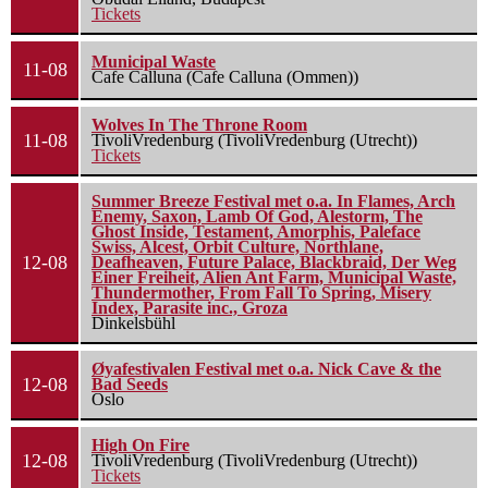
Tickets
Municipal Waste
11-08
Cafe Calluna (Cafe Calluna (Ommen))
Wolves In The Throne Room
11-08
TivoliVredenburg (TivoliVredenburg (Utrecht))
Tickets
Summer Breeze Festival met o.a. In Flames, Arch
Enemy, Saxon, Lamb Of God, Alestorm, The
Ghost Inside, Testament, Amorphis, Paleface
Swiss, Alcest, Orbit Culture, Northlane,
12-08
Deafheaven, Future Palace, Blackbraid, Der Weg
Einer Freiheit, Alien Ant Farm, Municipal Waste,
Thundermother, From Fall To Spring, Misery
Index, Parasite inc., Groza
Dinkelsbühl
Øyafestivalen Festival met o.a. Nick Cave & the
12-08
Bad Seeds
Oslo
High On Fire
12-08
TivoliVredenburg (TivoliVredenburg (Utrecht))
Tickets