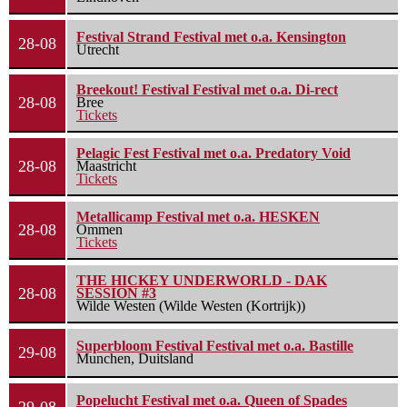
Festival Strand Festival met o.a. Kensington
28-08
Utrecht
Breekout! Festival Festival met o.a. Di-rect
28-08
Bree
Tickets
Pelagic Fest Festival met o.a. Predatory Void
28-08
Maastricht
Tickets
Metallicamp Festival met o.a. HESKEN
28-08
Ommen
Tickets
THE HICKEY UNDERWORLD - DAK
28-08
SESSION #3
Wilde Westen (Wilde Westen (Kortrijk))
Superbloom Festival Festival met o.a. Bastille
29-08
Munchen, Duitsland
Popelucht Festival met o.a. Queen of Spades