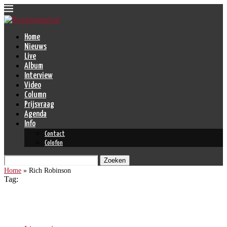
Home
Nieuws
Live
Album
Interview
Video
Column
Prijsvraag
Agenda
Info
Contact
Colofon
Zoeken
Home
»
Rich Robinson
Tag:
Rich Robinson