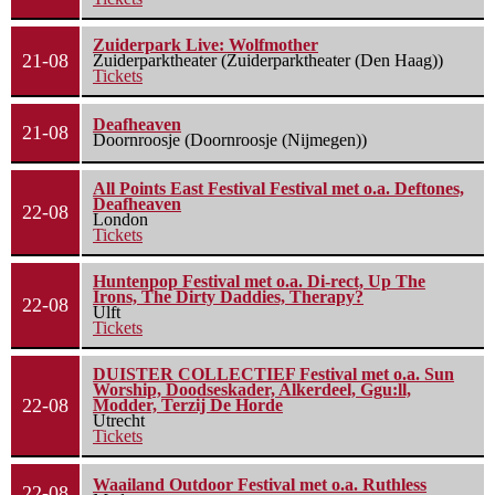
Zuiderpark Live: Wolfmother
21-08
Zuiderparktheater (Zuiderparktheater (Den Haag))
Tickets
Deafheaven
21-08
Doornroosje (Doornroosje (Nijmegen))
All Points East Festival Festival met o.a. Deftones,
Deafheaven
22-08
London
Tickets
Huntenpop Festival met o.a. Di-rect, Up The
Irons, The Dirty Daddies, Therapy?
22-08
Ulft
Tickets
DUISTER COLLECTIEF Festival met o.a. Sun
Worship, Doodseskader, Alkerdeel, Ggu:ll,
22-08
Modder, Terzij De Horde
Utrecht
Tickets
Waailand Outdoor Festival met o.a. Ruthless
22-08