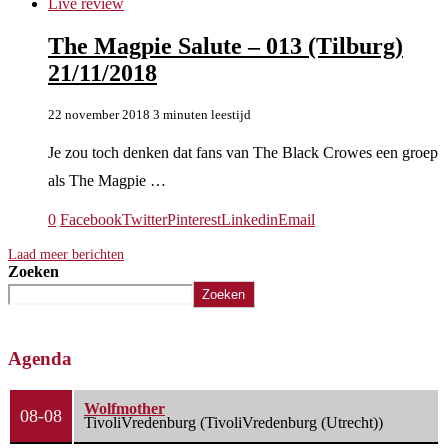
Live review
The Magpie Salute – 013 (Tilburg)
21/11/2018
22 november 2018
3 minuten leestijd
Je zou toch denken dat fans van The Black Crowes een groep
als The Magpie …
0
Facebook
Twitter
Pinterest
Linkedin
Email
Laad meer berichten
Zoeken
Zoeken
Agenda
Wolfmother
08-08
TivoliVredenburg (TivoliVredenburg (Utrecht))