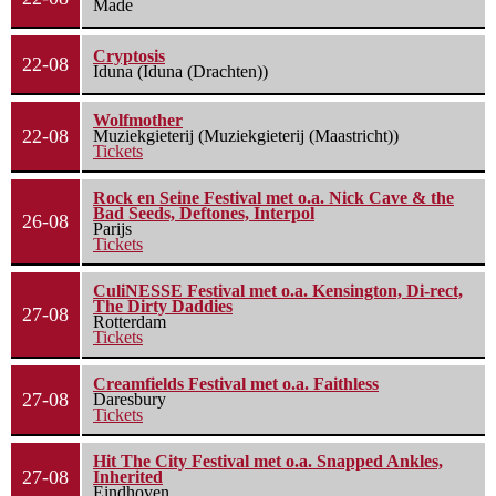
Made
Cryptosis
22-08
Iduna (Iduna (Drachten))
Wolfmother
22-08
Muziekgieterij (Muziekgieterij (Maastricht))
Tickets
Rock en Seine Festival met o.a. Nick Cave & the
Bad Seeds, Deftones, Interpol
26-08
Parijs
Tickets
CuliNESSE Festival met o.a. Kensington, Di-rect,
The Dirty Daddies
27-08
Rotterdam
Tickets
Creamfields Festival met o.a. Faithless
27-08
Daresbury
Tickets
Hit The City Festival met o.a. Snapped Ankles,
27-08
Inherited
Eindhoven