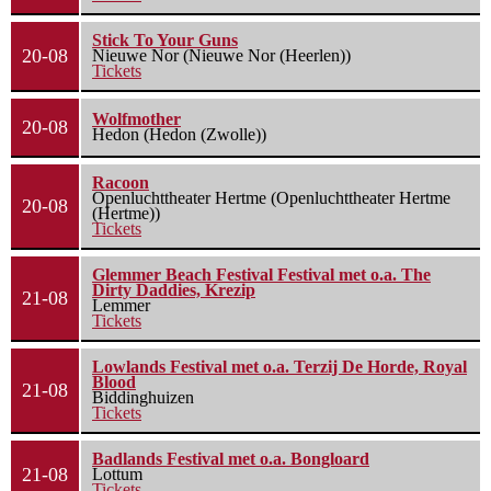
Stick To Your Guns
20-08
Nieuwe Nor (Nieuwe Nor (Heerlen))
Tickets
Wolfmother
20-08
Hedon (Hedon (Zwolle))
Racoon
Openluchttheater Hertme (Openluchttheater Hertme
20-08
(Hertme))
Tickets
Glemmer Beach Festival Festival met o.a. The
Dirty Daddies, Krezip
21-08
Lemmer
Tickets
Lowlands Festival met o.a. Terzij De Horde, Royal
Blood
21-08
Biddinghuizen
Tickets
Badlands Festival met o.a. Bongloard
21-08
Lottum
Tickets