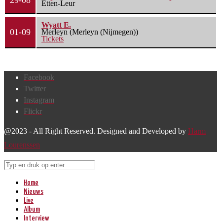
29-08
Etten-Leur
Wyatt E.
01-09
Merleyn (Merleyn (Nijmegen))
Tickets
Facebook
Twitter
Instagram
Flickr
@2023 - All Right Reserved. Designed and Developed by
Harm
Lourenssen
Home
Nieuws
Live
Album
Interview