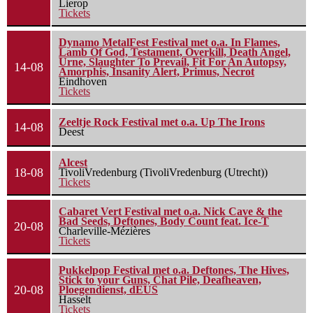
Lierop
Tickets
Dynamo MetalFest Festival met o.a. In Flames,
Lamb Of God, Testament, Overkill, Death Angel,
Urne, Slaughter To Prevail, Fit For An Autopsy,
14-08
Amorphis, Insanity Alert, Primus, Necrot
Eindhoven
Tickets
Zeeltje Rock Festival met o.a. Up The Irons
14-08
Deest
Alcest
18-08
TivoliVredenburg (TivoliVredenburg (Utrecht))
Tickets
Cabaret Vert Festival met o.a. Nick Cave & the
Bad Seeds, Deftones, Body Count feat. Ice-T
20-08
Charleville-Mézières
Tickets
Pukkelpop Festival met o.a. Deftones, The Hives,
Stick to your Guns, Chat Pile, Deafheaven,
20-08
Ploegendienst, dEUS
Hasselt
Tickets