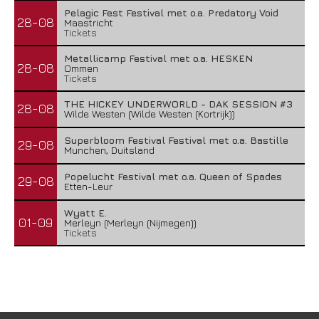
Pelagic Fest Festival met o.a. Predatory Void
28-08
Maastricht
Tickets
Metallicamp Festival met o.a. HESKEN
28-08
Ommen
Tickets
THE HICKEY UNDERWORLD - DAK SESSION #3
28-08
Wilde Westen (Wilde Westen (Kortrijk))
Superbloom Festival Festival met o.a. Bastille
29-08
Munchen, Duitsland
Popelucht Festival met o.a. Queen of Spades
29-08
Etten-Leur
Wyatt E.
01-09
Merleyn (Merleyn (Nijmegen))
Tickets