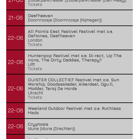
Tickets
Deafheaven
21-08
Doornroosje (Doornroosje (Nijmegen))
All Points East Festival Festival met o.a.
Deftones, Deafheaven
22-08
London
Tickets
Huntenpop Festival met o.a. Di-rect, Up The
Irons, The Dirty Daddies, Therapy?
22-08
Ulft
Tickets
DUISTER COLLECTIEF Festival met o.a. Sun
Worship, Doodseskader, Alkerdeel, Ggu:ll,
22-08
Modder, Terzij De Horde
Utrecht
Tickets
Waailand Outdoor Festival met o.a. Ruthless
22-08
Made
Cryptosis
22-08
Iduna (Iduna (Drachten))