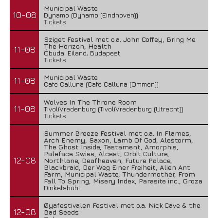
Municipal Waste
10-08
Dynamo (Dynamo (Eindhoven))
Tickets
Sziget Festival met o.a. John Coffey, Bring Me
The Horizon, Health
11-08
Óbudai Eiland, Budapest
Tickets
Municipal Waste
11-08
Cafe Calluna (Cafe Calluna (Ommen))
Wolves In The Throne Room
11-08
TivoliVredenburg (TivoliVredenburg (Utrecht))
Tickets
Summer Breeze Festival met o.a. In Flames,
Arch Enemy, Saxon, Lamb Of God, Alestorm,
The Ghost Inside, Testament, Amorphis,
Paleface Swiss, Alcest, Orbit Culture,
12-08
Northlane, Deafheaven, Future Palace,
Blackbraid, Der Weg Einer Freiheit, Alien Ant
Farm, Municipal Waste, Thundermother, From
Fall To Spring, Misery Index, Parasite inc., Groza
Dinkelsbühl
Øyafestivalen Festival met o.a. Nick Cave & the
12-08
Bad Seeds