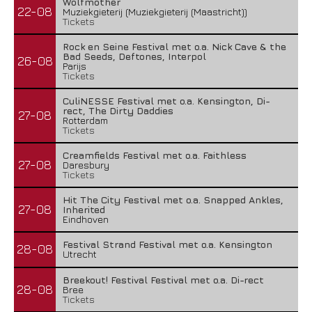
Wolfmother
22-08
Muziekgieterij (Muziekgieterij (Maastricht))
Tickets
Rock en Seine Festival met o.a. Nick Cave & the
Bad Seeds, Deftones, Interpol
26-08
Parijs
Tickets
CuliNESSE Festival met o.a. Kensington, Di-
rect, The Dirty Daddies
27-08
Rotterdam
Tickets
Creamfields Festival met o.a. Faithless
27-08
Daresbury
Tickets
Hit The City Festival met o.a. Snapped Ankles,
27-08
Inherited
Eindhoven
Festival Strand Festival met o.a. Kensington
28-08
Utrecht
Breekout! Festival Festival met o.a. Di-rect
28-08
Bree
Tickets