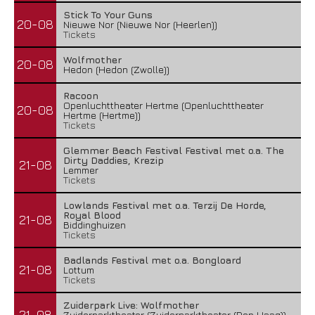
Stick To Your Guns
20-08
Nieuwe Nor (Nieuwe Nor (Heerlen))
Tickets
Wolfmother
20-08
Hedon (Hedon (Zwolle))
Racoon
Openluchttheater Hertme (Openluchttheater
20-08
Hertme (Hertme))
Tickets
Glemmer Beach Festival Festival met o.a. The
Dirty Daddies, Krezip
21-08
Lemmer
Tickets
Lowlands Festival met o.a. Terzij De Horde,
Royal Blood
21-08
Biddinghuizen
Tickets
Badlands Festival met o.a. Bongloard
21-08
Lottum
Tickets
Zuiderpark Live: Wolfmother
21-08
Zuiderparktheater (Zuiderparktheater (Den Haag))