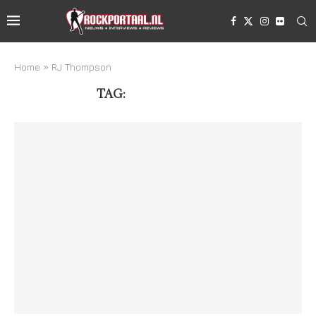
Home
»
RJ Thompson
TAG:
RJ THOMPSON