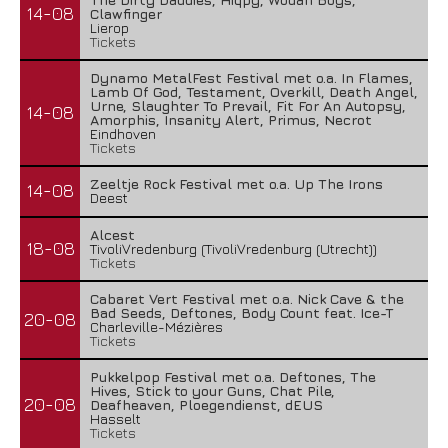
14-08
Clawfinger
Lierop
Tickets
Dynamo MetalFest Festival met o.a. In Flames,
Lamb Of God, Testament, Overkill, Death Angel,
Urne, Slaughter To Prevail, Fit For An Autopsy,
14-08
Amorphis, Insanity Alert, Primus, Necrot
Eindhoven
Tickets
Zeeltje Rock Festival met o.a. Up The Irons
14-08
Deest
Alcest
18-08
TivoliVredenburg (TivoliVredenburg (Utrecht))
Tickets
Cabaret Vert Festival met o.a. Nick Cave & the
Bad Seeds, Deftones, Body Count feat. Ice-T
20-08
Charleville-Mézières
Tickets
Pukkelpop Festival met o.a. Deftones, The
Hives, Stick to your Guns, Chat Pile,
20-08
Deafheaven, Ploegendienst, dEUS
Hasselt
Tickets