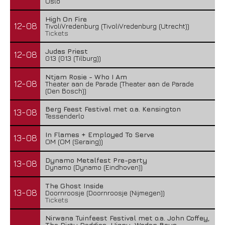
Oslo
High On Fire
12-08
TivoliVredenburg (TivoliVredenburg (Utrecht))
Tickets
Judas Priest
12-08
013 (013 (Tilburg))
Ntjam Rosie - Who I Am
12-08
Theater aan de Parade (Theater aan de Parade
(Den Bosch))
Berg Feest Festival met o.a. Kensington
13-08
Tessenderlo
In Flames + Employed To Serve
13-08
OM (OM (Seraing))
Dynamo Metalfest Pre-party
13-08
Dynamo (Dynamo (Eindhoven))
The Ghost Inside
13-08
Doornroosje (Doornroosje (Nijmegen))
Tickets
Nirwana Tuinfeest Festival met o.a. John Coffey,
The Dirty Daddies, Hiqpy, Wodan Boys,