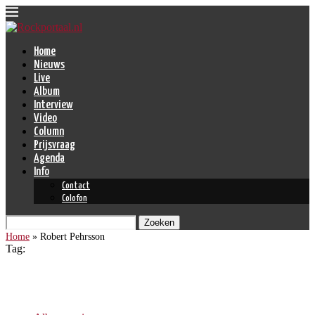
Home
Nieuws
Live
Album
Interview
Video
Column
Prijsvraag
Agenda
Info
Contact
Colofon
Zoeken
Home
»
Robert Pehrsson
Tag:
Robert Pehrsson