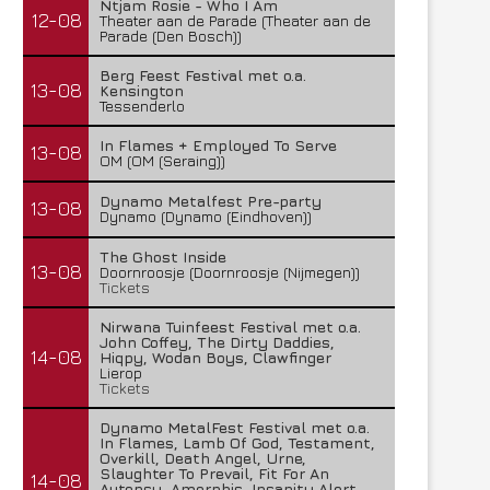
Ntjam Rosie - Who I Am
12-08
Theater aan de Parade (Theater aan de
Parade (Den Bosch))
Berg Feest Festival met o.a.
13-08
Kensington
Tessenderlo
In Flames + Employed To Serve
13-08
OM (OM (Seraing))
Dynamo Metalfest Pre-party
13-08
Dynamo (Dynamo (Eindhoven))
The Ghost Inside
13-08
Doornroosje (Doornroosje (Nijmegen))
Tickets
Nirwana Tuinfeest Festival met o.a.
John Coffey, The Dirty Daddies,
14-08
Hiqpy, Wodan Boys, Clawfinger
Lierop
Tickets
Dynamo MetalFest Festival met o.a.
In Flames, Lamb Of God, Testament,
Overkill, Death Angel, Urne,
Slaughter To Prevail, Fit For An
14-08
Autopsy, Amorphis, Insanity Alert,