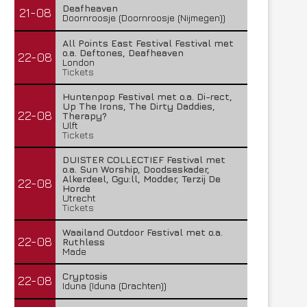
Deafheaven
21-08
Doornroosje (Doornroosje (Nijmegen))
All Points East Festival Festival met
o.a. Deftones, Deafheaven
22-08
London
Tickets
Huntenpop Festival met o.a. Di-rect,
Up The Irons, The Dirty Daddies,
22-08
Therapy?
Ulft
Tickets
DUISTER COLLECTIEF Festival met
o.a. Sun Worship, Doodseskader,
Alkerdeel, Ggu:ll, Modder, Terzij De
22-08
Horde
Utrecht
Tickets
Waailand Outdoor Festival met o.a.
22-08
Ruthless
Made
Cryptosis
22-08
Iduna (Iduna (Drachten))