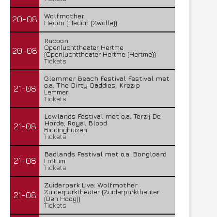
Wolfmother
20-08
Hedon (Hedon (Zwolle))
Racoon
Openluchttheater Hertme
20-08
(Openluchttheater Hertme (Hertme))
Tickets
Glemmer Beach Festival Festival met
o.a. The Dirty Daddies, Krezip
21-08
Lemmer
Tickets
Lowlands Festival met o.a. Terzij De
Horde, Royal Blood
21-08
Biddinghuizen
Tickets
Badlands Festival met o.a. Bongloard
21-08
Lottum
Tickets
Zuiderpark Live: Wolfmother
Zuiderparktheater (Zuiderparktheater
21-08
(Den Haag))
Tickets