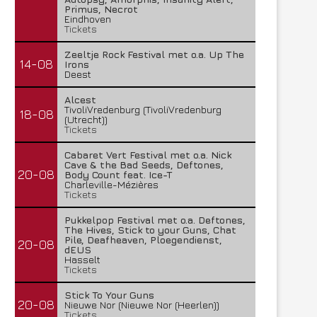
Primus, Necrot
Eindhoven
Tickets
Zeeltje Rock Festival met o.a. Up The
14-08
Irons
Deest
Alcest
TivoliVredenburg (TivoliVredenburg
18-08
(Utrecht))
Tickets
Cabaret Vert Festival met o.a. Nick
Cave & the Bad Seeds, Deftones,
20-08
Body Count feat. Ice-T
Charleville-Mézières
Tickets
Pukkelpop Festival met o.a. Deftones,
The Hives, Stick to your Guns, Chat
Pile, Deafheaven, Ploegendienst,
20-08
dEUS
Hasselt
Tickets
Stick To Your Guns
20-08
Nieuwe Nor (Nieuwe Nor (Heerlen))
Tickets