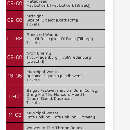
Hatebreed
09-08
Het Bolwerk (Het Bolwerk (Sneek))
Midnight
09-08
Bibelot (Bibelot (Dordrecht))
Tickets
Spectral Wound
09-08
Hall Of Fame (Hall Of Fame (Tilburg))
Tickets
Arch Enemy
09-08
TivoliVredenburg (TivoliVredenburg
(Utrecht))
Municipal Waste
10-08
Dynamo (Dynamo (Eindhoven))
Tickets
Sziget Festival met o.a. John Coffey,
Bring Me The Horizon, Health
11-08
Óbudai Eiland, Budapest
Tickets
Municipal Waste
11-08
Cafe Calluna (Cafe Calluna (Ommen))
Wolves In The Throne Room