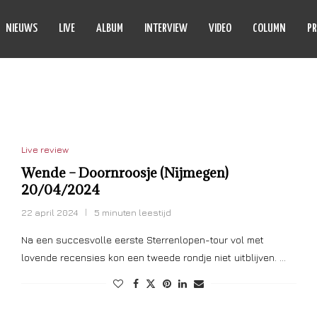
NIEUWS
LIVE
ALBUM
INTERVIEW
VIDEO
COLUMN
PR
BIN KESTER
Live review
Wende – Doornroosje (Nijmegen)
20/04/2024
22 april 2024
5 minuten leestijd
Na een succesvolle eerste Sterrenlopen-tour vol met
lovende recensies kon een tweede rondje niet uitblijven. …