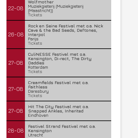
Wolfmother
Muziekgieterij (Muziekgieterij
22-08
(Maastricht))
Tickets
Rock en Seine Festival met o.a. Nick
Cave & the Bad Seeds, Deftones,
26-08
Interpol
Parijs
Tickets
CuliNESSE Festival met o.a.
Kensington, Di-rect, The Dirty
27-08
Daddies
Rotterdam
Tickets
Creamfields Festival met o.a.
Faithless
27-08
Daresbury
Tickets
Hit The City Festival met o.a.
27-08
Snapped Ankles, Inherited
Eindhoven
Festival Strand Festival met o.a.
28-08
Kensington
Utrecht