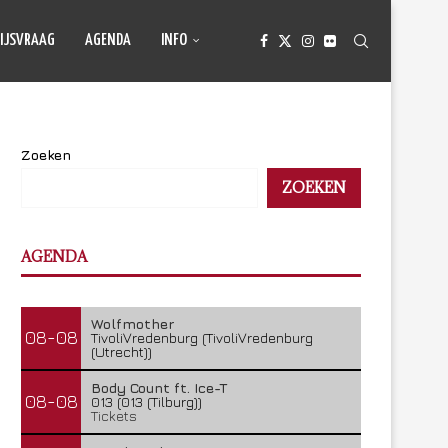
IJSVRAAG
AGENDA
INFO
Zoeken
ZOEKEN
AGENDA
Wolfmother
08-08
TivoliVredenburg (TivoliVredenburg
(Utrecht))
Body Count ft. Ice-T
08-08
013 (013 (Tilburg))
Tickets