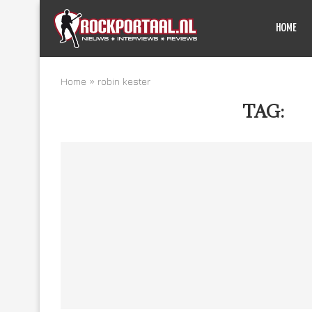
HOME
Home
»
robin kester
TAG:
RO