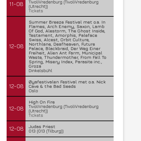
TivoliVredenburg (TivoliVredenburg
11-08
(Utrecht))
Tickets
Summer Breeze Festival met o.a. In
Flames, Arch Enemy, Saxon, Lamb
Of God, Alestorm, The Ghost Inside,
Testament, Amorphis, Paleface
Swiss, Alcest, Orbit Culture,
Northlane, Deafheaven, Future
12-08
Palace, Blackbraid, Der Weg Einer
Freiheit, Alien Ant Farm, Municipal
Waste, Thundermother, From Fall To
Spring, Misery Index, Parasite inc.,
Groza
Dinkelsbühl
Øyafestivalen Festival met o.a. Nick
12-08
Cave & the Bad Seeds
Oslo
High On Fire
TivoliVredenburg (TivoliVredenburg
12-08
(Utrecht))
Tickets
Judas Priest
12-08
013 (013 (Tilburg))