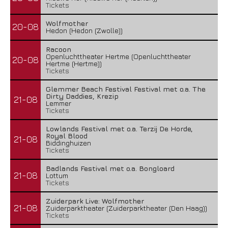
Tickets
Wolfmother
20-08
Hedon (Hedon (Zwolle))
Racoon
Openluchttheater Hertme (Openluchttheater
20-08
Hertme (Hertme))
Tickets
Glemmer Beach Festival Festival met o.a. The
Dirty Daddies, Krezip
21-08
Lemmer
Tickets
Lowlands Festival met o.a. Terzij De Horde,
Royal Blood
21-08
Biddinghuizen
Tickets
Badlands Festival met o.a. Bongloard
21-08
Lottum
Tickets
Zuiderpark Live: Wolfmother
21-08
Zuiderparktheater (Zuiderparktheater (Den Haag))
Tickets