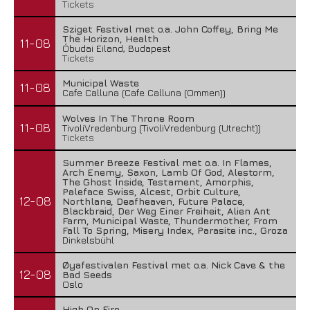
Tickets
Sziget Festival met o.a. John Coffey, Bring Me
The Horizon, Health
11-08
Óbudai Eiland, Budapest
Tickets
Municipal Waste
11-08
Cafe Calluna (Cafe Calluna (Ommen))
Wolves In The Throne Room
11-08
TivoliVredenburg (TivoliVredenburg (Utrecht))
Tickets
Summer Breeze Festival met o.a. In Flames,
Arch Enemy, Saxon, Lamb Of God, Alestorm,
The Ghost Inside, Testament, Amorphis,
Paleface Swiss, Alcest, Orbit Culture,
12-08
Northlane, Deafheaven, Future Palace,
Blackbraid, Der Weg Einer Freiheit, Alien Ant
Farm, Municipal Waste, Thundermother, From
Fall To Spring, Misery Index, Parasite inc., Groza
Dinkelsbühl
Øyafestivalen Festival met o.a. Nick Cave & the
12-08
Bad Seeds
Oslo
High On Fire