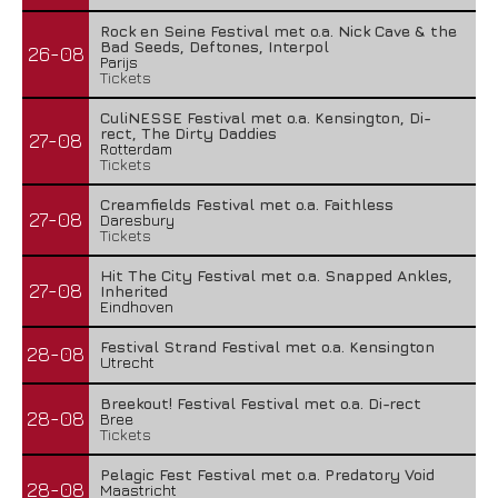
Rock en Seine Festival met o.a. Nick Cave & the
Bad Seeds, Deftones, Interpol
26-08
Parijs
Tickets
CuliNESSE Festival met o.a. Kensington, Di-
rect, The Dirty Daddies
27-08
Rotterdam
Tickets
Creamfields Festival met o.a. Faithless
27-08
Daresbury
Tickets
Hit The City Festival met o.a. Snapped Ankles,
27-08
Inherited
Eindhoven
Festival Strand Festival met o.a. Kensington
28-08
Utrecht
Breekout! Festival Festival met o.a. Di-rect
28-08
Bree
Tickets
Pelagic Fest Festival met o.a. Predatory Void
28-08
Maastricht