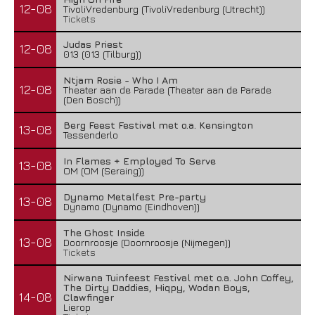
12-08
TivoliVredenburg (TivoliVredenburg (Utrecht))
Tickets
Judas Priest
12-08
013 (013 (Tilburg))
Ntjam Rosie - Who I Am
12-08
Theater aan de Parade (Theater aan de Parade
(Den Bosch))
Berg Feest Festival met o.a. Kensington
13-08
Tessenderlo
In Flames + Employed To Serve
13-08
OM (OM (Seraing))
Dynamo Metalfest Pre-party
13-08
Dynamo (Dynamo (Eindhoven))
The Ghost Inside
13-08
Doornroosje (Doornroosje (Nijmegen))
Tickets
Nirwana Tuinfeest Festival met o.a. John Coffey,
The Dirty Daddies, Hiqpy, Wodan Boys,
14-08
Clawfinger
Lierop