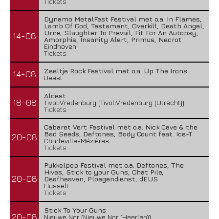
Tickets
Dynamo MetalFest Festival met o.a. In Flames,
Lamb Of God, Testament, Overkill, Death Angel,
Urne, Slaughter To Prevail, Fit For An Autopsy,
14-08
Amorphis, Insanity Alert, Primus, Necrot
Eindhoven
Tickets
Zeeltje Rock Festival met o.a. Up The Irons
14-08
Deest
Alcest
18-08
TivoliVredenburg (TivoliVredenburg (Utrecht))
Tickets
Cabaret Vert Festival met o.a. Nick Cave & the
Bad Seeds, Deftones, Body Count feat. Ice-T
20-08
Charleville-Mézières
Tickets
Pukkelpop Festival met o.a. Deftones, The
Hives, Stick to your Guns, Chat Pile,
20-08
Deafheaven, Ploegendienst, dEUS
Hasselt
Tickets
Stick To Your Guns
20-08
Nieuwe Nor (Nieuwe Nor (Heerlen))