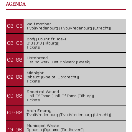
AGENDA
Wolfmother
08-08
TivoliVredenburg (TivoliVredenburg (Utrecht))
Body Count ft. Ice-T
08-08
013 (013 (Tilburg))
Tickets
Hatebreed
09-08
Het Bolwerk (Het Bolwerk (Sneek))
Midnight
09-08
Bibelot (Bibelot (Dordrecht))
Tickets
Spectral Wound
09-08
Hall Of Fame (Hall Of Fame (Tilburg))
Tickets
Arch Enemy
09-08
TivoliVredenburg (TivoliVredenburg (Utrecht))
Municipal Waste
10-08
Dynamo (Dynamo (Eindhoven))