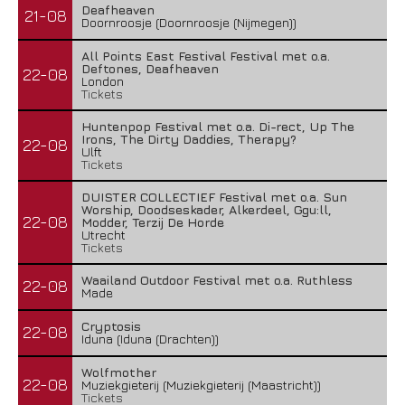
Deafheaven
21-08
Doornroosje (Doornroosje (Nijmegen))
All Points East Festival Festival met o.a.
Deftones, Deafheaven
22-08
London
Tickets
Huntenpop Festival met o.a. Di-rect, Up The
Irons, The Dirty Daddies, Therapy?
22-08
Ulft
Tickets
DUISTER COLLECTIEF Festival met o.a. Sun
Worship, Doodseskader, Alkerdeel, Ggu:ll,
22-08
Modder, Terzij De Horde
Utrecht
Tickets
Waailand Outdoor Festival met o.a. Ruthless
22-08
Made
Cryptosis
22-08
Iduna (Iduna (Drachten))
Wolfmother
22-08
Muziekgieterij (Muziekgieterij (Maastricht))
Tickets