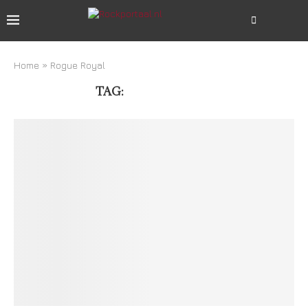
Home
»
Rogue Royal
TAG:
ROGUE ROYAL