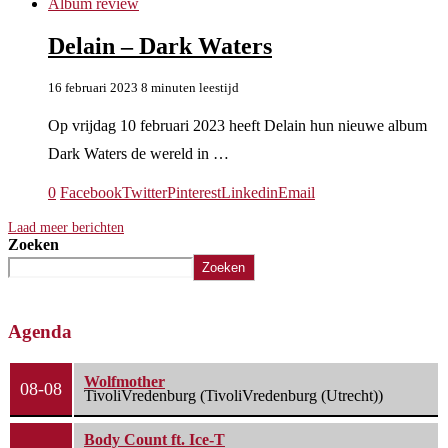
Album review
Delain – Dark Waters
16 februari 2023
8 minuten leestijd
Op vrijdag 10 februari 2023 heeft Delain hun nieuwe album
Dark Waters de wereld in …
0
Facebook
Twitter
Pinterest
Linkedin
Email
Laad meer berichten
Zoeken
Zoeken
Agenda
Wolfmother
08-08
TivoliVredenburg (TivoliVredenburg (Utrecht))
Body Count ft. Ice-T