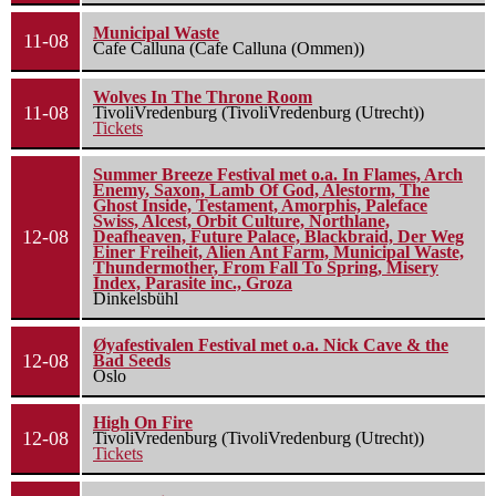
Municipal Waste
11-08
Cafe Calluna (Cafe Calluna (Ommen))
Wolves In The Throne Room
11-08
TivoliVredenburg (TivoliVredenburg (Utrecht))
Tickets
Summer Breeze Festival met o.a. In Flames, Arch
Enemy, Saxon, Lamb Of God, Alestorm, The
Ghost Inside, Testament, Amorphis, Paleface
Swiss, Alcest, Orbit Culture, Northlane,
12-08
Deafheaven, Future Palace, Blackbraid, Der Weg
Einer Freiheit, Alien Ant Farm, Municipal Waste,
Thundermother, From Fall To Spring, Misery
Index, Parasite inc., Groza
Dinkelsbühl
Øyafestivalen Festival met o.a. Nick Cave & the
12-08
Bad Seeds
Oslo
High On Fire
12-08
TivoliVredenburg (TivoliVredenburg (Utrecht))
Tickets