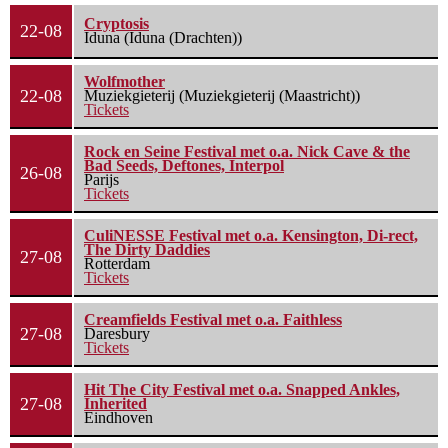
Cryptosis
22-08
Iduna (Iduna (Drachten))
Wolfmother
22-08
Muziekgieterij (Muziekgieterij (Maastricht))
Tickets
Rock en Seine Festival met o.a. Nick Cave & the
Bad Seeds, Deftones, Interpol
26-08
Parijs
Tickets
CuliNESSE Festival met o.a. Kensington, Di-rect,
The Dirty Daddies
27-08
Rotterdam
Tickets
Creamfields Festival met o.a. Faithless
27-08
Daresbury
Tickets
Hit The City Festival met o.a. Snapped Ankles,
27-08
Inherited
Eindhoven