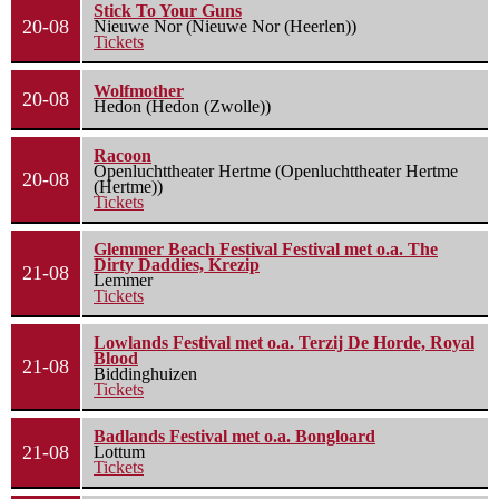
Stick To Your Guns
20-08
Nieuwe Nor (Nieuwe Nor (Heerlen))
Tickets
Wolfmother
20-08
Hedon (Hedon (Zwolle))
Racoon
Openluchttheater Hertme (Openluchttheater Hertme
20-08
(Hertme))
Tickets
Glemmer Beach Festival Festival met o.a. The
Dirty Daddies, Krezip
21-08
Lemmer
Tickets
Lowlands Festival met o.a. Terzij De Horde, Royal
Blood
21-08
Biddinghuizen
Tickets
Badlands Festival met o.a. Bongloard
21-08
Lottum
Tickets