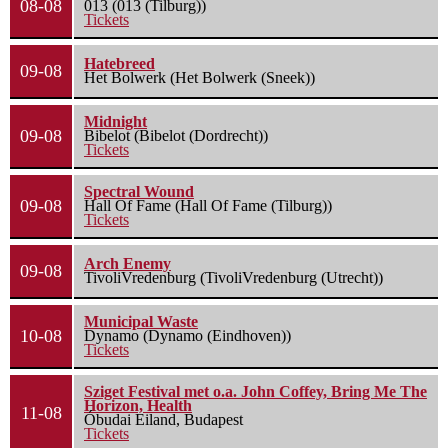
08-08
013 (013 (Tilburg))
Tickets
Hatebreed
09-08
Het Bolwerk (Het Bolwerk (Sneek))
Midnight
09-08
Bibelot (Bibelot (Dordrecht))
Tickets
Spectral Wound
09-08
Hall Of Fame (Hall Of Fame (Tilburg))
Tickets
Arch Enemy
09-08
TivoliVredenburg (TivoliVredenburg (Utrecht))
Municipal Waste
10-08
Dynamo (Dynamo (Eindhoven))
Tickets
Sziget Festival met o.a. John Coffey, Bring Me The
Horizon, Health
11-08
Óbudai Eiland, Budapest
Tickets