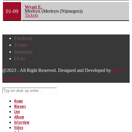
Wyatt E.
01-09
Merleyn (Merleyn (Nijmegen))
Tickets
Facebook
Twitter
Instagram
Flickr
@2023 - All Right Reserved. Designed and Developed by
Harm
Lourenssen
Home
Nieuws
Live
Album
Interview
Video