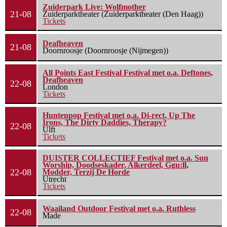
Zuiderpark Live: Wolfmother
21-08
Zuiderparktheater (Zuiderparktheater (Den Haag))
Tickets
Deafheaven
21-08
Doornroosje (Doornroosje (Nijmegen))
All Points East Festival Festival met o.a. Deftones,
Deafheaven
22-08
London
Tickets
Huntenpop Festival met o.a. Di-rect, Up The
Irons, The Dirty Daddies, Therapy?
22-08
Ulft
Tickets
DUISTER COLLECTIEF Festival met o.a. Sun
Worship, Doodseskader, Alkerdeel, Ggu:ll,
22-08
Modder, Terzij De Horde
Utrecht
Tickets
Waailand Outdoor Festival met o.a. Ruthless
22-08
Made