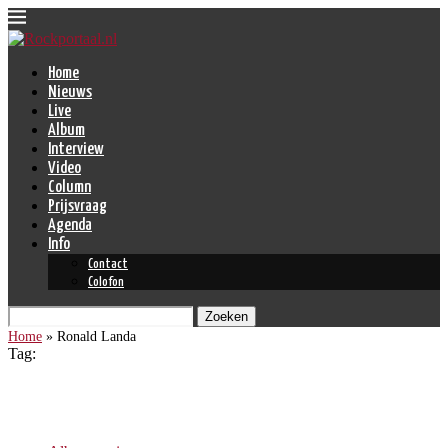
Home
Nieuws
Live
Album
Interview
Video
Column
Prijsvraag
Agenda
Info
Contact
Colofon
Zoeken
Home
»
Ronald Landa
Tag:
Ronald Landa