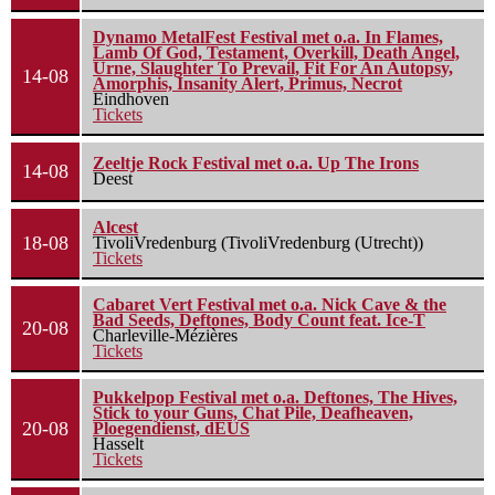
Dynamo MetalFest Festival met o.a. In Flames,
Lamb Of God, Testament, Overkill, Death Angel,
Urne, Slaughter To Prevail, Fit For An Autopsy,
14-08
Amorphis, Insanity Alert, Primus, Necrot
Eindhoven
Tickets
Zeeltje Rock Festival met o.a. Up The Irons
14-08
Deest
Alcest
18-08
TivoliVredenburg (TivoliVredenburg (Utrecht))
Tickets
Cabaret Vert Festival met o.a. Nick Cave & the
Bad Seeds, Deftones, Body Count feat. Ice-T
20-08
Charleville-Mézières
Tickets
Pukkelpop Festival met o.a. Deftones, The Hives,
Stick to your Guns, Chat Pile, Deafheaven,
20-08
Ploegendienst, dEUS
Hasselt
Tickets