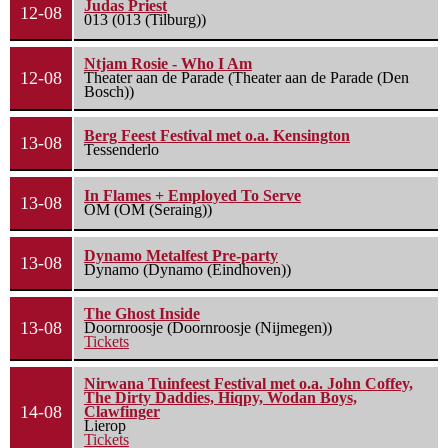
Judas Priest
12-08
013 (013 (Tilburg))
Ntjam Rosie - Who I Am
12-08
Theater aan de Parade (Theater aan de Parade (Den
Bosch))
Berg Feest Festival met o.a. Kensington
13-08
Tessenderlo
In Flames + Employed To Serve
13-08
OM (OM (Seraing))
Dynamo Metalfest Pre-party
13-08
Dynamo (Dynamo (Eindhoven))
The Ghost Inside
13-08
Doornroosje (Doornroosje (Nijmegen))
Tickets
Nirwana Tuinfeest Festival met o.a. John Coffey,
The Dirty Daddies, Hiqpy, Wodan Boys,
14-08
Clawfinger
Lierop
Tickets