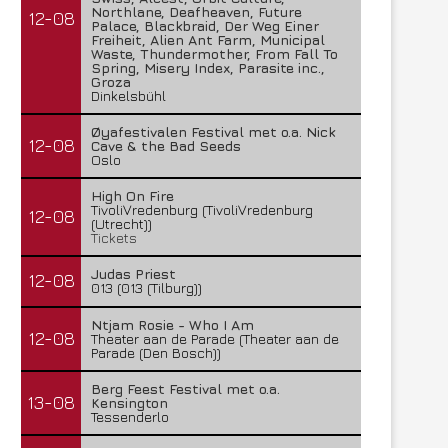
Northlane, Deafheaven, Future
12-08
Palace, Blackbraid, Der Weg Einer
Freiheit, Alien Ant Farm, Municipal
Waste, Thundermother, From Fall To
Spring, Misery Index, Parasite inc.,
Groza
Dinkelsbühl
Øyafestivalen Festival met o.a. Nick
12-08
Cave & the Bad Seeds
Oslo
High On Fire
TivoliVredenburg (TivoliVredenburg
12-08
(Utrecht))
Tickets
Judas Priest
12-08
013 (013 (Tilburg))
Ntjam Rosie - Who I Am
12-08
Theater aan de Parade (Theater aan de
Parade (Den Bosch))
Berg Feest Festival met o.a.
13-08
Kensington
Tessenderlo