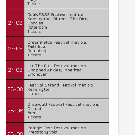
Tickets
CuliNESSE Festival met o.a.
Kensington, Di-rect, The Dirty
27-08
Daddies
Rotterdam
Tickets
Creamfields Festival met o.a.
Faithless
27-08
Daresbury
Tickets
Hit The City Festival met o.a.
27-08
Snapped Ankles, Inherited
Eindhoven
Festival Strand Festival met o.a.
28-08
Kensington
Utrecht
Breekout! Festival Festival met o.a.
Di-rect
28-08
Bree
Tickets
Pelagic Fest Festival met o.a.
Predatory Void
28-08