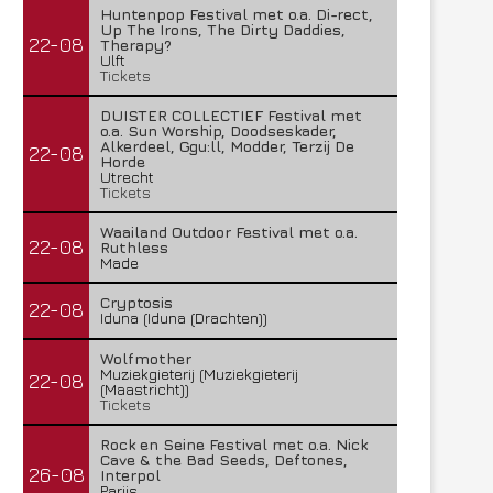
Huntenpop Festival met o.a. Di-rect,
Up The Irons, The Dirty Daddies,
22-08
Therapy?
Ulft
Tickets
DUISTER COLLECTIEF Festival met
o.a. Sun Worship, Doodseskader,
Alkerdeel, Ggu:ll, Modder, Terzij De
22-08
Horde
Utrecht
Tickets
Waailand Outdoor Festival met o.a.
22-08
Ruthless
Made
Cryptosis
22-08
Iduna (Iduna (Drachten))
Wolfmother
Muziekgieterij (Muziekgieterij
22-08
(Maastricht))
Tickets
Rock en Seine Festival met o.a. Nick
Cave & the Bad Seeds, Deftones,
26-08
Interpol
Parijs