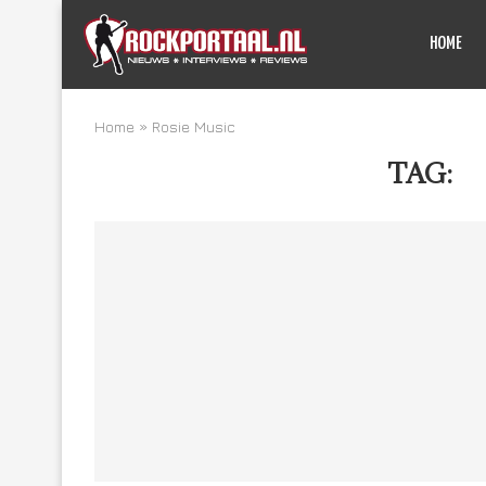
HOME
Home
»
Rosie Music
TAG:
R