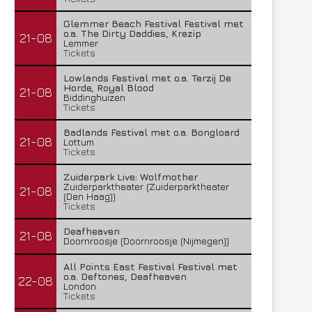
Glemmer Beach Festival Festival met
o.a. The Dirty Daddies, Krezip
21-08
Lemmer
Tickets
Lowlands Festival met o.a. Terzij De
Horde, Royal Blood
21-08
Biddinghuizen
Tickets
Badlands Festival met o.a. Bongloard
21-08
Lottum
Tickets
Zuiderpark Live: Wolfmother
Zuiderparktheater (Zuiderparktheater
21-08
(Den Haag))
Tickets
Deafheaven
21-08
Doornroosje (Doornroosje (Nijmegen))
All Points East Festival Festival met
o.a. Deftones, Deafheaven
22-08
London
Tickets