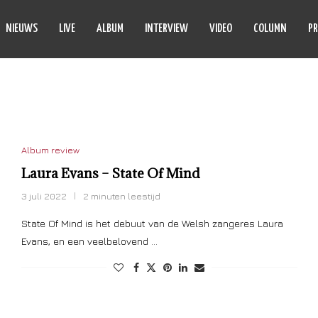
NIEUWS
LIVE
ALBUM
INTERVIEW
VIDEO
COLUMN
PR
OSIE MUSIC
Album review
Laura Evans – State Of Mind
3 juli 2022
2 minuten leestijd
State Of Mind is het debuut van de Welsh zangeres Laura
Evans, en een veelbelovend …