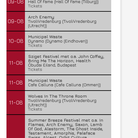
09-08
Hall Of Fame (Hall Of Fame (Tilburg))
Tickets
Arch Enemy
09-08
TivoliVredenburg (TivoliVredenburg
(Utrecht))
Municipal Waste
10-08
Dynamo (Dynamo (Eindhoven))
Tickets
Sziget Festival met o.a. John Coffey,
Bring Me The Horizon, Health
11-08
Óbudai Eiland, Budapest
Tickets
Municipal Waste
11-08
Cafe Calluna (Cafe Calluna (Ommen))
Wolves In The Throne Room
TivoliVredenburg (TivoliVredenburg
11-08
(Utrecht))
Tickets
Summer Breeze Festival met o.a. In
Flames, Arch Enemy, Saxon, Lamb
Of God, Alestorm, The Ghost Inside,
Testament, Amorphis, Paleface
Swiss, Alcest, Orbit Culture,