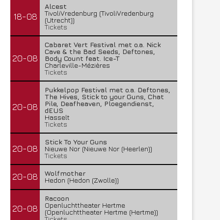
Alcest
TivoliVredenburg (TivoliVredenburg
18-08
(Utrecht))
Tickets
Cabaret Vert Festival met o.a. Nick
Cave & the Bad Seeds, Deftones,
20-08
Body Count feat. Ice-T
Charleville-Mézières
Tickets
Pukkelpop Festival met o.a. Deftones,
The Hives, Stick to your Guns, Chat
Pile, Deafheaven, Ploegendienst,
20-08
dEUS
Hasselt
Tickets
Stick To Your Guns
20-08
Nieuwe Nor (Nieuwe Nor (Heerlen))
Tickets
Wolfmother
20-08
Hedon (Hedon (Zwolle))
Racoon
Openluchttheater Hertme
20-08
(Openluchttheater Hertme (Hertme))
Tickets