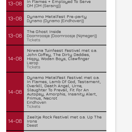
In Flames + Employed To Serve
13-08
OM (OM (Seraing))
Dynamo Metalfest Pre-party
13-08
Dynamo (Dynamo (Eindhoven))
The Ghost Inside
13-08
Doornroosje (Doornroosje (Nijmegen))
Tickets
Nirwana Tuinfeest Festival met o.a.
John Coffey, The Dirty Daddies,
14-08
Hiqpy, Wodan Boys, Clawfinger
Lierop
Tickets
Dynamo MetalFest Festival met o.a.
In Flames, Lamb Of God, Testament,
Overkill, Death Angel, Urne,
Slaughter To Prevail, Fit For An
14-08
Autopsy, Amorphis, Insanity Alert,
Primus, Necrot
Eindhoven
Tickets
Zeeltje Rock Festival met o.a. Up The
14-08
Irons
Deest