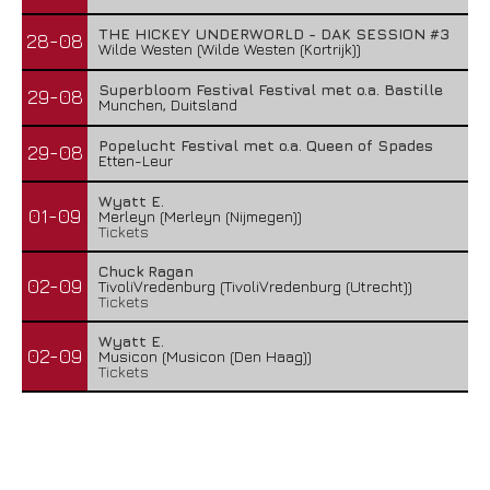
THE HICKEY UNDERWORLD - DAK SESSION #3
28-08
Wilde Westen (Wilde Westen (Kortrijk))
Superbloom Festival Festival met o.a. Bastille
29-08
Munchen, Duitsland
Popelucht Festival met o.a. Queen of Spades
29-08
Etten-Leur
Wyatt E.
01-09
Merleyn (Merleyn (Nijmegen))
Tickets
Chuck Ragan
02-09
TivoliVredenburg (TivoliVredenburg (Utrecht))
Tickets
Wyatt E.
02-09
Musicon (Musicon (Den Haag))
Tickets