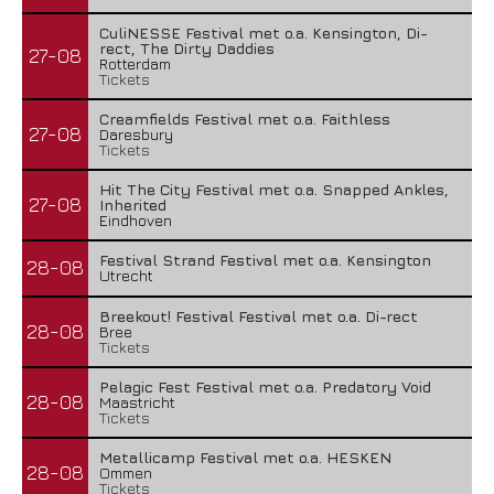
CuliNESSE Festival met o.a. Kensington, Di-
rect, The Dirty Daddies
27-08
Rotterdam
Tickets
Creamfields Festival met o.a. Faithless
27-08
Daresbury
Tickets
Hit The City Festival met o.a. Snapped Ankles,
27-08
Inherited
Eindhoven
Festival Strand Festival met o.a. Kensington
28-08
Utrecht
Breekout! Festival Festival met o.a. Di-rect
28-08
Bree
Tickets
Pelagic Fest Festival met o.a. Predatory Void
28-08
Maastricht
Tickets
Metallicamp Festival met o.a. HESKEN
28-08
Ommen
Tickets