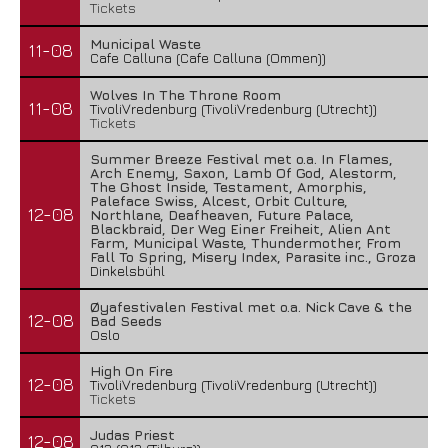
Tickets
Municipal Waste
11-08
Cafe Calluna (Cafe Calluna (Ommen))
Wolves In The Throne Room
11-08
TivoliVredenburg (TivoliVredenburg (Utrecht))
Tickets
Summer Breeze Festival met o.a. In Flames,
Arch Enemy, Saxon, Lamb Of God, Alestorm,
The Ghost Inside, Testament, Amorphis,
Paleface Swiss, Alcest, Orbit Culture,
12-08
Northlane, Deafheaven, Future Palace,
Blackbraid, Der Weg Einer Freiheit, Alien Ant
Farm, Municipal Waste, Thundermother, From
Fall To Spring, Misery Index, Parasite inc., Groza
Dinkelsbühl
Øyafestivalen Festival met o.a. Nick Cave & the
12-08
Bad Seeds
Oslo
High On Fire
12-08
TivoliVredenburg (TivoliVredenburg (Utrecht))
Tickets
Judas Priest
12-08