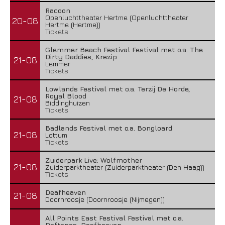
Racoon
Openluchttheater Hertme (Openluchttheater
20-08
Hertme (Hertme))
Tickets
Glemmer Beach Festival Festival met o.a. The
Dirty Daddies, Krezip
21-08
Lemmer
Tickets
Lowlands Festival met o.a. Terzij De Horde,
Royal Blood
21-08
Biddinghuizen
Tickets
Badlands Festival met o.a. Bongloard
21-08
Lottum
Tickets
Zuiderpark Live: Wolfmother
21-08
Zuiderparktheater (Zuiderparktheater (Den Haag))
Tickets
Deafheaven
21-08
Doornroosje (Doornroosje (Nijmegen))
All Points East Festival Festival met o.a.
Deftones, Deafheaven