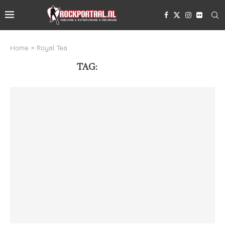
Home
»
Royal Tea
TAG:
ROYAL TEA