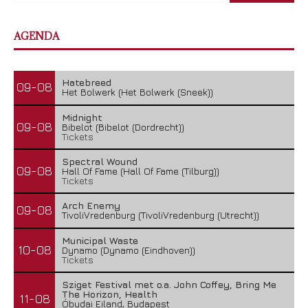
AGENDA
Hatebreed
09-08
Het Bolwerk (Het Bolwerk (Sneek))
Midnight
09-08
Bibelot (Bibelot (Dordrecht))
Tickets
Spectral Wound
09-08
Hall Of Fame (Hall Of Fame (Tilburg))
Tickets
Arch Enemy
09-08
TivoliVredenburg (TivoliVredenburg (Utrecht))
Municipal Waste
10-08
Dynamo (Dynamo (Eindhoven))
Tickets
Sziget Festival met o.a. John Coffey, Bring Me
The Horizon, Health
11-08
Óbudai Eiland, Budapest