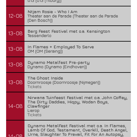
013 (013 (Tilburg))
Ntjam Rosie - Who I Am
12-08
Theater aan de Parade (Theater aan de Parade
(Den Bosch))
Berg Feest Festival met o.a. Kensington
13-08
Tessenderlo
In Flames + Employed To Serve
13-08
OM (OM (Seraing))
Dynamo Metalfest Pre-party
13-08
Dynamo (Dynamo (Eindhoven))
The Ghost Inside
13-08
Doornroosje (Doornroosje (Nijmegen))
Tickets
Nirwana Tuinfeest Festival met o.a. John Coffey,
The Dirty Daddies, Hiqpy, Wodan Boys,
14-08
Clawfinger
Lierop
Tickets
Dynamo MetalFest Festival met o.a. In Flames,
Lamb Of God, Testament, Overkill, Death Angel,
Urne, Slaughter To Prevail, Fit For An Autopsy,
14-08