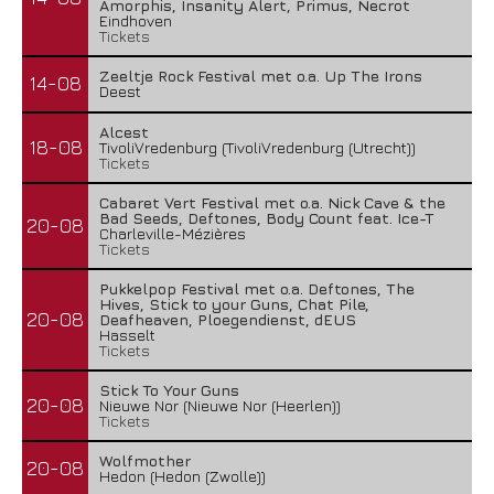
Amorphis, Insanity Alert, Primus, Necrot
Eindhoven
Tickets
Zeeltje Rock Festival met o.a. Up The Irons
14-08
Deest
Alcest
18-08
TivoliVredenburg (TivoliVredenburg (Utrecht))
Tickets
Cabaret Vert Festival met o.a. Nick Cave & the
Bad Seeds, Deftones, Body Count feat. Ice-T
20-08
Charleville-Mézières
Tickets
Pukkelpop Festival met o.a. Deftones, The
Hives, Stick to your Guns, Chat Pile,
20-08
Deafheaven, Ploegendienst, dEUS
Hasselt
Tickets
Stick To Your Guns
20-08
Nieuwe Nor (Nieuwe Nor (Heerlen))
Tickets
Wolfmother
20-08
Hedon (Hedon (Zwolle))