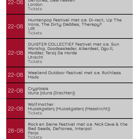
22-08
London
Tickets
Huntenpop Festival met o.a. Di-rect, Up The
Irons, The Dirty Daddies, Therapy?
22-08
Ulft
Tickets
DUISTER COLLECTIEF Festival met o.a. Sun
Worship, Doodseskader, Alkerdeel, Ggu:ll,
22-08
Modder, Terzij De Horde
Utrecht
Tickets
Waailand Outdoor Festival met o.a. Ruthless
22-08
Made
Cryptosis
22-08
Iduna (Iduna (Drachten))
Wolfmother
22-08
Muziekgieterij (Muziekgieterij (Maastricht))
Tickets
Rock en Seine Festival met o.a. Nick Cave & the
Bad Seeds, Deftones, Interpol
26-08
Parijs
Tickets