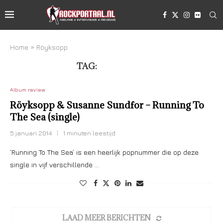
Home
»
Röyksopp
TAG:
RÖYKSOPP
Album review
Röyksopp & Susanne Sundfor – Running To
The Sea (single)
5 januari 2014
1 minuten leestijd
‘Running To The Sea’ is een heerlijk popnummer die op deze
single in vijf verschillende …
LAAD MEER BERICHTEN