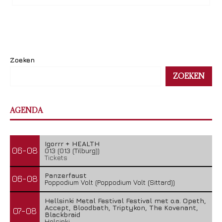
Zoeken
ZOEKEN
AGENDA
Igorrr + HEALTH
06-08
013 (013 (Tilburg))
Tickets
Panzerfaust
06-08
Poppodium Volt (Poppodium Volt (Sittard))
Hellsinki Metal Festival Festival met o.a. Opeth,
Accept, Bloodbath, Triptykon, The Kovenant,
07-08
Blackbraid
Helsinki