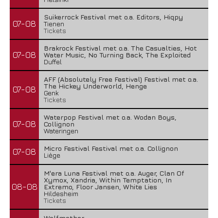
Suikerrock Festival met o.a. Editors, Hiqpy
07-08
Tienen
Tickets
Brakrock Festival met o.a. The Casualties, Hot
07-08
Water Music, No Turning Back, The Exploited
Duffel
AFF (Absolutely Free Festival) Festival met o.a.
The Hickey Underworld, Henge
07-08
Genk
Tickets
Waterpop Festival met o.a. Wodan Boys,
07-08
Collignon
Wateringen
Micro Festival Festival met o.a. Collignon
07-08
Liège
M'era Luna Festival met o.a. Auger, Clan Of
Xymox, Xandria, Within Temptation, In
08-08
Extremo, Floor Jansen, White Lies
Hildesheim
Tickets
Wolfmother