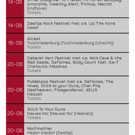
14-08
Amorphis, Insanity Alert, Primus, Necrot
Eindhoven
Tickets
Zeeltje Rock Festival met o.a. Up The Irons
14-08
Deest
Alcest
18-08
TivoliVredenburg (TivoliVredenburg (Utrecht))
Tickets
Cabaret Vert Festival met o.a. Nick Cave & the
Bad Seeds, Deftones, Body Count feat. Ice-T
20-08
Charleville-Mézières
Tickets
Pukkelpop Festival met o.a. Deftones, The
Hives, Stick to your Guns, Chat Pile,
20-08
Deafheaven, Ploegendienst, dEUS
Hasselt
Tickets
Stick To Your Guns
20-08
Nieuwe Nor (Nieuwe Nor (Heerlen))
Tickets
Wolfmother
20-08
Hedon (Hedon (Zwolle))