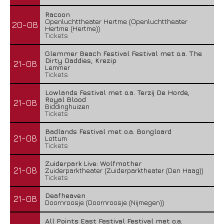
Racoon
Openluchttheater Hertme (Openluchttheater
20-08
Hertme (Hertme))
Tickets
Glemmer Beach Festival Festival met o.a. The
Dirty Daddies, Krezip
21-08
Lemmer
Tickets
Lowlands Festival met o.a. Terzij De Horde,
Royal Blood
21-08
Biddinghuizen
Tickets
Badlands Festival met o.a. Bongloard
21-08
Lottum
Tickets
Zuiderpark Live: Wolfmother
21-08
Zuiderparktheater (Zuiderparktheater (Den Haag))
Tickets
Deafheaven
21-08
Doornroosje (Doornroosje (Nijmegen))
All Points East Festival Festival met o.a.