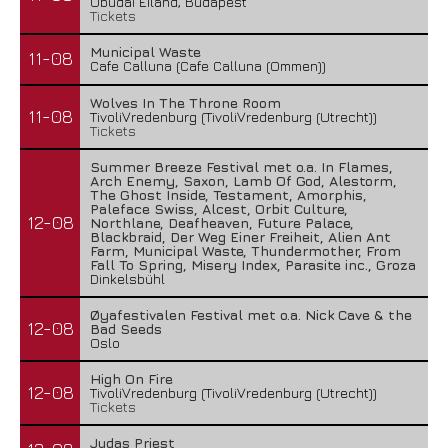
Óbudai Eiland, Budapest
Tickets
Municipal Waste
11-08
Cafe Calluna (Cafe Calluna (Ommen))
Wolves In The Throne Room
11-08
TivoliVredenburg (TivoliVredenburg (Utrecht))
Tickets
Summer Breeze Festival met o.a. In Flames,
Arch Enemy, Saxon, Lamb Of God, Alestorm,
The Ghost Inside, Testament, Amorphis,
Paleface Swiss, Alcest, Orbit Culture,
12-08
Northlane, Deafheaven, Future Palace,
Blackbraid, Der Weg Einer Freiheit, Alien Ant
Farm, Municipal Waste, Thundermother, From
Fall To Spring, Misery Index, Parasite inc., Groza
Dinkelsbühl
Øyafestivalen Festival met o.a. Nick Cave & the
12-08
Bad Seeds
Oslo
High On Fire
12-08
TivoliVredenburg (TivoliVredenburg (Utrecht))
Tickets
Judas Priest