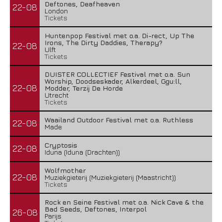
Deftones, Deafheaven
22-08
London
Tickets
Huntenpop Festival met o.a. Di-rect, Up The
Irons, The Dirty Daddies, Therapy?
22-08
Ulft
Tickets
DUISTER COLLECTIEF Festival met o.a. Sun
Worship, Doodseskader, Alkerdeel, Ggu:ll,
22-08
Modder, Terzij De Horde
Utrecht
Tickets
Waailand Outdoor Festival met o.a. Ruthless
22-08
Made
Cryptosis
22-08
Iduna (Iduna (Drachten))
Wolfmother
22-08
Muziekgieterij (Muziekgieterij (Maastricht))
Tickets
Rock en Seine Festival met o.a. Nick Cave & the
Bad Seeds, Deftones, Interpol
26-08
Parijs