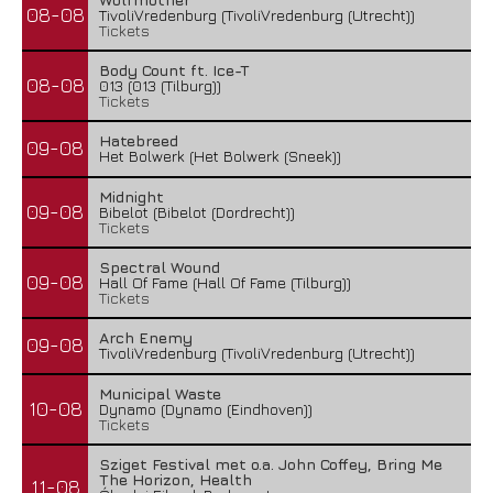
08-08
TivoliVredenburg (TivoliVredenburg (Utrecht))
Tickets
Body Count ft. Ice-T
08-08
013 (013 (Tilburg))
Tickets
Hatebreed
09-08
Het Bolwerk (Het Bolwerk (Sneek))
Midnight
09-08
Bibelot (Bibelot (Dordrecht))
Tickets
Spectral Wound
09-08
Hall Of Fame (Hall Of Fame (Tilburg))
Tickets
Arch Enemy
09-08
TivoliVredenburg (TivoliVredenburg (Utrecht))
Municipal Waste
10-08
Dynamo (Dynamo (Eindhoven))
Tickets
Sziget Festival met o.a. John Coffey, Bring Me
The Horizon, Health
11-08