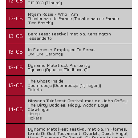
12-08
013 (013 (Tilburg))
Ntjam Rosie - Who I Am
12-08
Theater aan de Parade (Theater aan de Parade
(Den Bosch))
Berg Feest Festival met o.a. Kensington
13-08
Tessenderlo
In Flames + Employed To Serve
13-08
OM (OM (Seraing))
Dynamo Metalfest Pre-party
13-08
Dynamo (Dynamo (Eindhoven))
The Ghost Inside
13-08
Doornroosje (Doornroosje (Nijmegen))
Tickets
Nirwana Tuinfeest Festival met o.a. John Coffey,
The Dirty Daddies, Hiqpy, Wodan Boys,
14-08
Clawfinger
Lierop
Tickets
Dynamo MetalFest Festival met o.a. In Flames,
Lamb Of God, Testament, Overkill, Death Angel,
Urne, Slaughter To Prevail, Fit For An Autopsy,