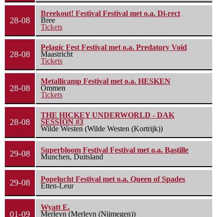
Breekout! Festival Festival met o.a. Di-rect
28-08
Bree
Tickets
Pelagic Fest Festival met o.a. Predatory Void
28-08
Maastricht
Tickets
Metallicamp Festival met o.a. HESKEN
28-08
Ommen
Tickets
THE HICKEY UNDERWORLD - DAK
28-08
SESSION #3
Wilde Westen (Wilde Westen (Kortrijk))
Superbloom Festival Festival met o.a. Bastille
29-08
Munchen, Duitsland
Popelucht Festival met o.a. Queen of Spades
29-08
Etten-Leur
Wyatt E.
01-09
Merleyn (Merleyn (Nijmegen))