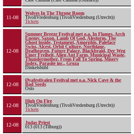
Wolves In The Throne Room
11-08
TivoliVredenburg (TivoliVredenburg (Utrecht))
Tickets
Summer Breeze Festival met o.a. In Flames, Arch
Enemy, Saxon, Lamb Of God, Alestorm, The
Ghost Inside, Testament, Amorphis, Paleface
Swiss, Alcest, Orbit Culture, Northlane,
12-08
Deafheaven, Future Palace, Blackbraid, Der Weg
Einer Freiheit, Alien Ant Farm, Municipal Waste,
Thundermother, From Fall To Spring, Misery
Index, Parasite inc., Groza
Dinkelsbühl
Øyafestivalen Festival met o.a. Nick Cave & the
12-08
Bad Seeds
Oslo
High On Fire
12-08
TivoliVredenburg (TivoliVredenburg (Utrecht))
Tickets
Judas Priest
12-08
013 (013 (Tilburg))