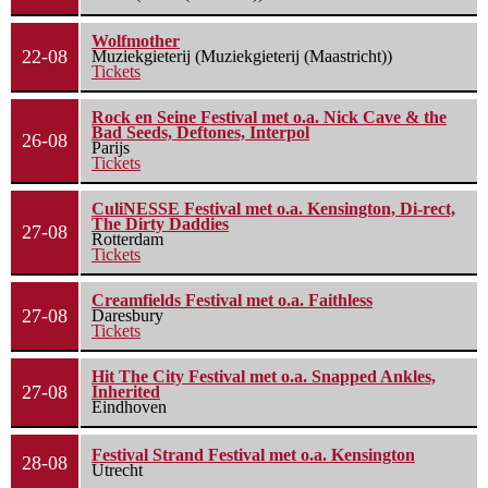
Wolfmother
22-08
Muziekgieterij (Muziekgieterij (Maastricht))
Tickets
Rock en Seine Festival met o.a. Nick Cave & the
Bad Seeds, Deftones, Interpol
26-08
Parijs
Tickets
CuliNESSE Festival met o.a. Kensington, Di-rect,
The Dirty Daddies
27-08
Rotterdam
Tickets
Creamfields Festival met o.a. Faithless
27-08
Daresbury
Tickets
Hit The City Festival met o.a. Snapped Ankles,
27-08
Inherited
Eindhoven
Festival Strand Festival met o.a. Kensington
28-08
Utrecht