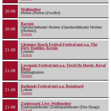
Wolfmother
20-08
Hedon (Hedon (Zwolle))
Racoon
Openluchttheater Hertme (Openluchttheater Hertme
20-08
(Hertme))
Tickets
Glemmer Beach Festival Festival met o.a. The
Dirty Daddies, Krezip
21-08
Lemmer
Tickets
Lowlands Festival met o.a. Terzij De Horde, Royal
Blood
21-08
Biddinghuizen
Tickets
Badlands Festival met o.a. Bongloard
21-08
Lottum
Tickets
Zuiderpark Live: Wolfmother
21-08
Zuiderparktheater (Zuiderparktheater (Den Haag))
Tickets