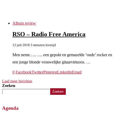
rso
Album review
RSO – Radio Free America
12 juli 2018
3 minuten leestijd
Men neme….. …. een gepokt en gemazelde ‘oude’ rocker en
een jonge blonde vrouwelijke gitaarvirtuoos. …
0
Facebook
Twitter
Pinterest
Linkedin
Email
Laad meer berichten
Zoeken
Zoeken
Agenda