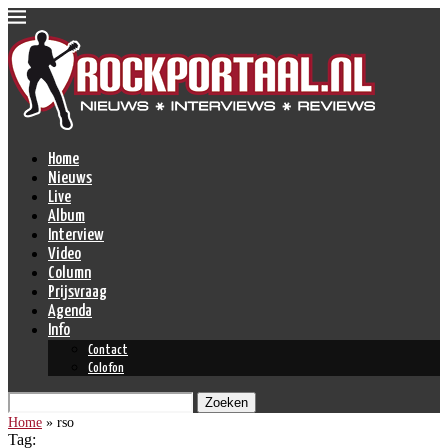
Home
Nieuws
Live
Album
Interview
Video
Column
Prijsvraag
Agenda
Info
Contact
Colofon
Zoeken
Home
»
rso
Tag: