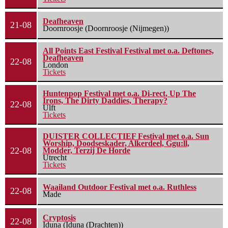
Deafheaven
21-08
Doornroosje (Doornroosje (Nijmegen))
All Points East Festival Festival met o.a. Deftones,
Deafheaven
22-08
London
Tickets
Huntenpop Festival met o.a. Di-rect, Up The
Irons, The Dirty Daddies, Therapy?
22-08
Ulft
Tickets
DUISTER COLLECTIEF Festival met o.a. Sun
Worship, Doodseskader, Alkerdeel, Ggu:ll,
22-08
Modder, Terzij De Horde
Utrecht
Tickets
Waailand Outdoor Festival met o.a. Ruthless
22-08
Made
Cryptosis
22-08
Iduna (Iduna (Drachten))