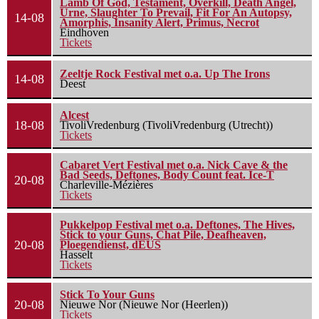
Lamb Of God, Testament, Overkill, Death Angel,
Urne, Slaughter To Prevail, Fit For An Autopsy,
14-08
Amorphis, Insanity Alert, Primus, Necrot
Eindhoven
Tickets
Zeeltje Rock Festival met o.a. Up The Irons
14-08
Deest
Alcest
18-08
TivoliVredenburg (TivoliVredenburg (Utrecht))
Tickets
Cabaret Vert Festival met o.a. Nick Cave & the
Bad Seeds, Deftones, Body Count feat. Ice-T
20-08
Charleville-Mézières
Tickets
Pukkelpop Festival met o.a. Deftones, The Hives,
Stick to your Guns, Chat Pile, Deafheaven,
20-08
Ploegendienst, dEUS
Hasselt
Tickets
Stick To Your Guns
20-08
Nieuwe Nor (Nieuwe Nor (Heerlen))
Tickets