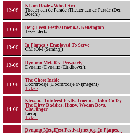
Ntjam Rosie - Who I Am
12-08
Theater aan de Parade (Theater aan de Parade (Den
Bosch))
Berg Feest Festival met o.a. Kensington
13-08
Tessenderlo
In Flames + Employed To Serve
13-08
OM (OM (Seraing))
Dynamo Metalfest Pre-party
13-08
Dynamo (Dynamo (Eindhoven))
The Ghost Inside
13-08
Doornroosje (Doornroosje (Nijmegen))
Tickets
Nirwana Tuinfeest Festival met o.a. John Coffey,
The Dirty Daddies, Hiqpy, Wodan Boys,
14-08
Clawfinger
Lierop
Tickets
Dynamo MetalFest Festival met o.a. In Flames,