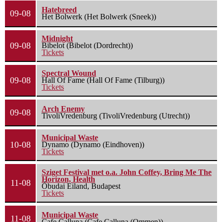
Hatebreed
09-08
Het Bolwerk (Het Bolwerk (Sneek))
Midnight
09-08
Bibelot (Bibelot (Dordrecht))
Tickets
Spectral Wound
09-08
Hall Of Fame (Hall Of Fame (Tilburg))
Tickets
Arch Enemy
09-08
TivoliVredenburg (TivoliVredenburg (Utrecht))
Municipal Waste
10-08
Dynamo (Dynamo (Eindhoven))
Tickets
Sziget Festival met o.a. John Coffey, Bring Me The
Horizon, Health
11-08
Óbudai Eiland, Budapest
Tickets
Municipal Waste
11-08
Cafe Calluna (Cafe Calluna (Ommen))