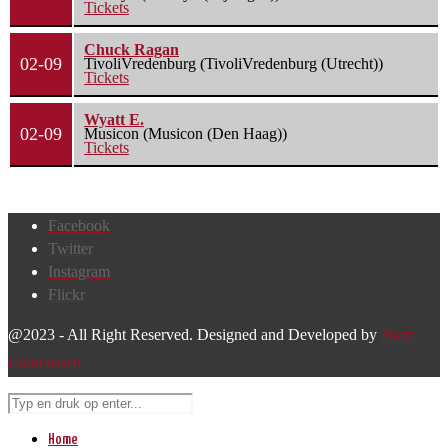
Tickets
Chuck Ragan
02-09
TivoliVredenburg (TivoliVredenburg (Utrecht))
Tickets
Wyatt E.
02-09
Musicon (Musicon (Den Haag))
Tickets
Facebook
Twitter
Instagram
Flickr
@2023 - All Right Reserved. Designed and Developed by
Harm
Lourenssen
Home