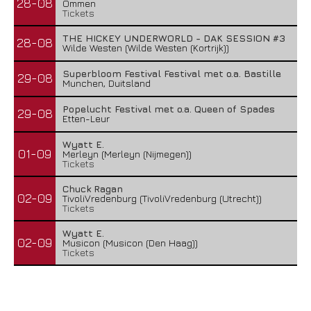
28-08
Ommen
Tickets
THE HICKEY UNDERWORLD - DAK SESSION #3
28-08
Wilde Westen (Wilde Westen (Kortrijk))
Superbloom Festival Festival met o.a. Bastille
29-08
Munchen, Duitsland
Popelucht Festival met o.a. Queen of Spades
29-08
Etten-Leur
Wyatt E.
01-09
Merleyn (Merleyn (Nijmegen))
Tickets
Chuck Ragan
02-09
TivoliVredenburg (TivoliVredenburg (Utrecht))
Tickets
Wyatt E.
02-09
Musicon (Musicon (Den Haag))
Tickets