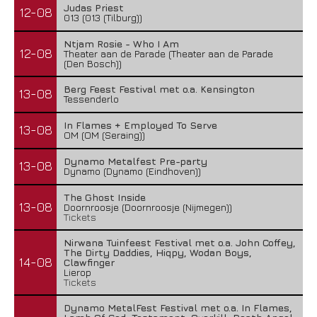
Judas Priest
12-08
013 (013 (Tilburg))
Ntjam Rosie - Who I Am
12-08
Theater aan de Parade (Theater aan de Parade
(Den Bosch))
Berg Feest Festival met o.a. Kensington
13-08
Tessenderlo
In Flames + Employed To Serve
13-08
OM (OM (Seraing))
Dynamo Metalfest Pre-party
13-08
Dynamo (Dynamo (Eindhoven))
The Ghost Inside
13-08
Doornroosje (Doornroosje (Nijmegen))
Tickets
Nirwana Tuinfeest Festival met o.a. John Coffey,
The Dirty Daddies, Hiqpy, Wodan Boys,
14-08
Clawfinger
Lierop
Tickets
Dynamo MetalFest Festival met o.a. In Flames,