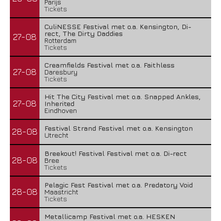
Parijs
Tickets
CuliNESSE Festival met o.a. Kensington, Di-
rect, The Dirty Daddies
27-08
Rotterdam
Tickets
Creamfields Festival met o.a. Faithless
27-08
Daresbury
Tickets
Hit The City Festival met o.a. Snapped Ankles,
27-08
Inherited
Eindhoven
Festival Strand Festival met o.a. Kensington
28-08
Utrecht
Breekout! Festival Festival met o.a. Di-rect
28-08
Bree
Tickets
Pelagic Fest Festival met o.a. Predatory Void
28-08
Maastricht
Tickets
Metallicamp Festival met o.a. HESKEN