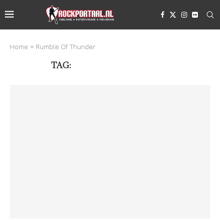
Home
»
Rumble Of Thunder
TAG:
RUMBLE OF THUNDER