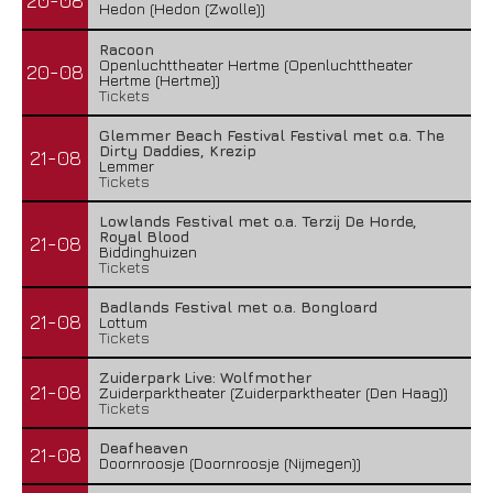
20-08
Hedon (Hedon (Zwolle))
Racoon
Openluchttheater Hertme (Openluchttheater
20-08
Hertme (Hertme))
Tickets
Glemmer Beach Festival Festival met o.a. The
Dirty Daddies, Krezip
21-08
Lemmer
Tickets
Lowlands Festival met o.a. Terzij De Horde,
Royal Blood
21-08
Biddinghuizen
Tickets
Badlands Festival met o.a. Bongloard
21-08
Lottum
Tickets
Zuiderpark Live: Wolfmother
21-08
Zuiderparktheater (Zuiderparktheater (Den Haag))
Tickets
Deafheaven
21-08
Doornroosje (Doornroosje (Nijmegen))