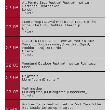
All Points East Festival Festival met o.a.
Deftones, Deafheaven
22-08
London
Tickets
Huntenpop Festival met o.a. Di-rect, Up The
Irons, The Dirty Daddies, Therapy?
22-08
Ulft
Tickets
DUISTER COLLECTIEF Festival met o.a. Sun
Worship, Doodseskader, Alkerdeel, Ggu:ll,
22-08
Modder, Terzij De Horde
Utrecht
Tickets
Waailand Outdoor Festival met o.a. Ruthless
22-08
Made
Cryptosis
22-08
Iduna (Iduna (Drachten))
Wolfmother
22-08
Muziekgieterij (Muziekgieterij (Maastricht))
Tickets
Rock en Seine Festival met o.a. Nick Cave & the
Bad Seeds, Deftones, Interpol
26-08