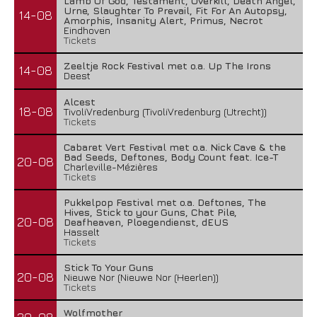
Lamb Of God, Testament, Overkill, Death Angel,
Urne, Slaughter To Prevail, Fit For An Autopsy,
14-08
Amorphis, Insanity Alert, Primus, Necrot
Eindhoven
Tickets
Zeeltje Rock Festival met o.a. Up The Irons
14-08
Deest
Alcest
18-08
TivoliVredenburg (TivoliVredenburg (Utrecht))
Tickets
Cabaret Vert Festival met o.a. Nick Cave & the
Bad Seeds, Deftones, Body Count feat. Ice-T
20-08
Charleville-Mézières
Tickets
Pukkelpop Festival met o.a. Deftones, The
Hives, Stick to your Guns, Chat Pile,
20-08
Deafheaven, Ploegendienst, dEUS
Hasselt
Tickets
Stick To Your Guns
20-08
Nieuwe Nor (Nieuwe Nor (Heerlen))
Tickets
Wolfmother