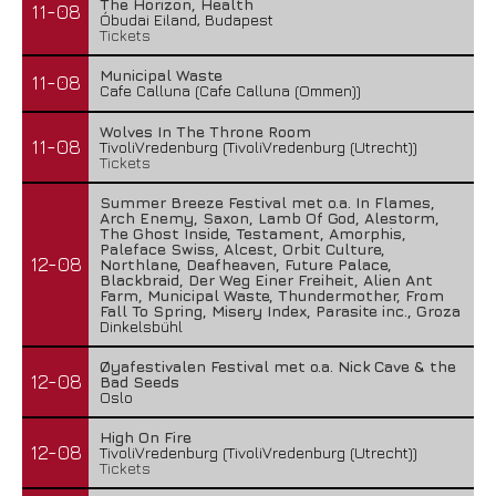
The Horizon, Health
11-08
Óbudai Eiland, Budapest
Tickets
Municipal Waste
11-08
Cafe Calluna (Cafe Calluna (Ommen))
Wolves In The Throne Room
11-08
TivoliVredenburg (TivoliVredenburg (Utrecht))
Tickets
Summer Breeze Festival met o.a. In Flames,
Arch Enemy, Saxon, Lamb Of God, Alestorm,
The Ghost Inside, Testament, Amorphis,
Paleface Swiss, Alcest, Orbit Culture,
12-08
Northlane, Deafheaven, Future Palace,
Blackbraid, Der Weg Einer Freiheit, Alien Ant
Farm, Municipal Waste, Thundermother, From
Fall To Spring, Misery Index, Parasite inc., Groza
Dinkelsbühl
Øyafestivalen Festival met o.a. Nick Cave & the
12-08
Bad Seeds
Oslo
High On Fire
12-08
TivoliVredenburg (TivoliVredenburg (Utrecht))
Tickets