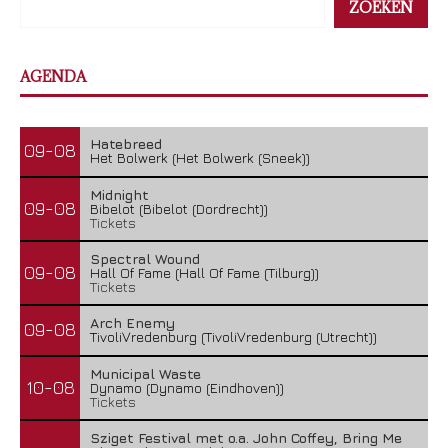
ZOEKEN
AGENDA
Hatebreed
09-08
Het Bolwerk (Het Bolwerk (Sneek))
Midnight
09-08
Bibelot (Bibelot (Dordrecht))
Tickets
Spectral Wound
09-08
Hall Of Fame (Hall Of Fame (Tilburg))
Tickets
Arch Enemy
09-08
TivoliVredenburg (TivoliVredenburg (Utrecht))
Municipal Waste
10-08
Dynamo (Dynamo (Eindhoven))
Tickets
Sziget Festival met o.a. John Coffey, Bring Me