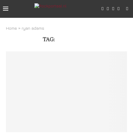
Home
»
ryan adams
TAG:
RYAN ADAMS