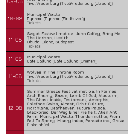
09-08
TivoliVredenburg (TivoliVredenburg (Utrecht))
Municipal Waste
10-08
Dynamo (Dynamo (Eindhoven))
Tickets
Sziget Festival met o.a. John Coffey, Bring Me
The Horizon, Health
11-08
Óbudai Eiland, Budapest
Tickets
Municipal Waste
11-08
Cafe Calluna (Cafe Calluna (Ommen))
Wolves In The Throne Room
11-08
TivoliVredenburg (TivoliVredenburg (Utrecht))
Tickets
Summer Breeze Festival met o.a. In Flames,
Arch Enemy, Saxon, Lamb Of God, Alestorm,
The Ghost Inside, Testament, Amorphis,
Paleface Swiss, Alcest, Orbit Culture,
12-08
Northlane, Deafheaven, Future Palace,
Blackbraid, Der Weg Einer Freiheit, Alien Ant
Farm, Municipal Waste, Thundermother, From
Fall To Spring, Misery Index, Parasite inc., Groza
Dinkelsbühl