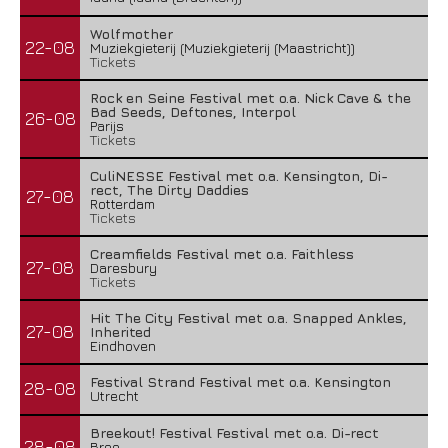
Wolfmother
22-08
Muziekgieterij (Muziekgieterij (Maastricht))
Tickets
Rock en Seine Festival met o.a. Nick Cave & the
Bad Seeds, Deftones, Interpol
26-08
Parijs
Tickets
CuliNESSE Festival met o.a. Kensington, Di-
rect, The Dirty Daddies
27-08
Rotterdam
Tickets
Creamfields Festival met o.a. Faithless
27-08
Daresbury
Tickets
Hit The City Festival met o.a. Snapped Ankles,
27-08
Inherited
Eindhoven
Festival Strand Festival met o.a. Kensington
28-08
Utrecht
Breekout! Festival Festival met o.a. Di-rect
28-08
Bree