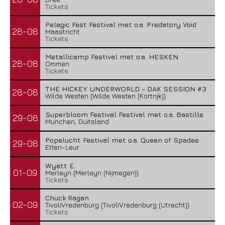
Tickets
Pelagic Fest Festival met o.a. Predatory Void
28-08
Maastricht
Tickets
Metallicamp Festival met o.a. HESKEN
28-08
Ommen
Tickets
THE HICKEY UNDERWORLD - DAK SESSION #3
28-08
Wilde Westen (Wilde Westen (Kortrijk))
Superbloom Festival Festival met o.a. Bastille
29-08
Munchen, Duitsland
Popelucht Festival met o.a. Queen of Spades
29-08
Etten-Leur
Wyatt E.
01-09
Merleyn (Merleyn (Nijmegen))
Tickets
Chuck Ragan
02-09
TivoliVredenburg (TivoliVredenburg (Utrecht))
Tickets