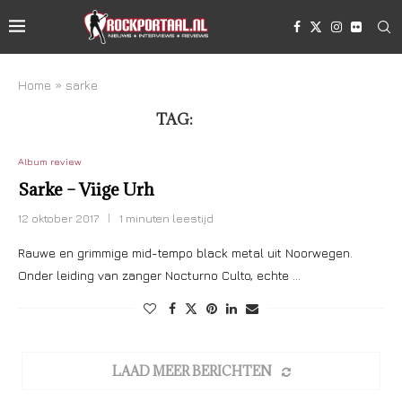
Home
»
sarke
TAG:
SARKE
Album review
Sarke – Viige Urh
12 oktober 2017
1 minuten leestijd
Rauwe en grimmige mid-tempo black metal uit Noorwegen.
Onder leiding van zanger Nocturno Culto, echte …
LAAD MEER BERICHTEN