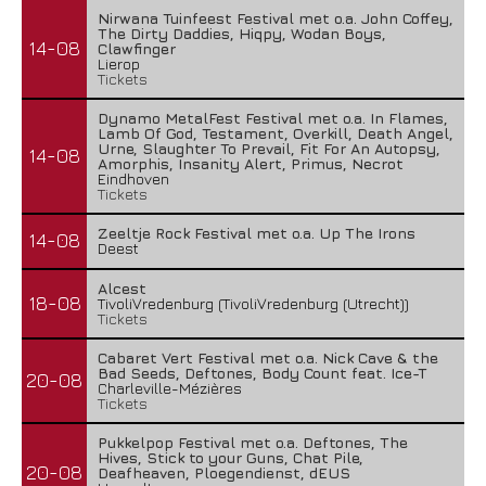
Nirwana Tuinfeest Festival met o.a. John Coffey,
The Dirty Daddies, Hiqpy, Wodan Boys,
14-08
Clawfinger
Lierop
Tickets
Dynamo MetalFest Festival met o.a. In Flames,
Lamb Of God, Testament, Overkill, Death Angel,
Urne, Slaughter To Prevail, Fit For An Autopsy,
14-08
Amorphis, Insanity Alert, Primus, Necrot
Eindhoven
Tickets
Zeeltje Rock Festival met o.a. Up The Irons
14-08
Deest
Alcest
18-08
TivoliVredenburg (TivoliVredenburg (Utrecht))
Tickets
Cabaret Vert Festival met o.a. Nick Cave & the
Bad Seeds, Deftones, Body Count feat. Ice-T
20-08
Charleville-Mézières
Tickets
Pukkelpop Festival met o.a. Deftones, The
Hives, Stick to your Guns, Chat Pile,
20-08
Deafheaven, Ploegendienst, dEUS