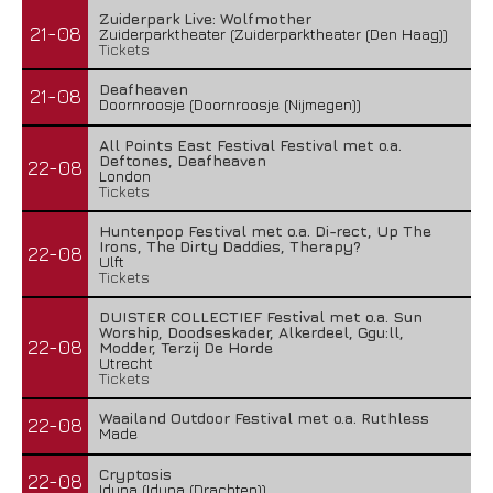
Zuiderpark Live: Wolfmother
21-08
Zuiderparktheater (Zuiderparktheater (Den Haag))
Tickets
Deafheaven
21-08
Doornroosje (Doornroosje (Nijmegen))
All Points East Festival Festival met o.a.
Deftones, Deafheaven
22-08
London
Tickets
Huntenpop Festival met o.a. Di-rect, Up The
Irons, The Dirty Daddies, Therapy?
22-08
Ulft
Tickets
DUISTER COLLECTIEF Festival met o.a. Sun
Worship, Doodseskader, Alkerdeel, Ggu:ll,
22-08
Modder, Terzij De Horde
Utrecht
Tickets
Waailand Outdoor Festival met o.a. Ruthless
22-08
Made
Cryptosis
22-08
Iduna (Iduna (Drachten))