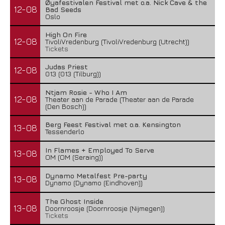
Øyafestivalen Festival met o.a. Nick Cave & the
12-08
Bad Seeds
Oslo
High On Fire
12-08
TivoliVredenburg (TivoliVredenburg (Utrecht))
Tickets
Judas Priest
12-08
013 (013 (Tilburg))
Ntjam Rosie - Who I Am
12-08
Theater aan de Parade (Theater aan de Parade
(Den Bosch))
Berg Feest Festival met o.a. Kensington
13-08
Tessenderlo
In Flames + Employed To Serve
13-08
OM (OM (Seraing))
Dynamo Metalfest Pre-party
13-08
Dynamo (Dynamo (Eindhoven))
The Ghost Inside
13-08
Doornroosje (Doornroosje (Nijmegen))
Tickets