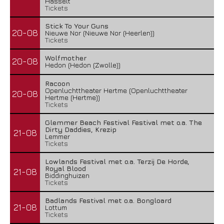
Hasselt
Tickets
Stick To Your Guns
20-08
Nieuwe Nor (Nieuwe Nor (Heerlen))
Tickets
Wolfmother
20-08
Hedon (Hedon (Zwolle))
Racoon
Openluchttheater Hertme (Openluchttheater
20-08
Hertme (Hertme))
Tickets
Glemmer Beach Festival Festival met o.a. The
Dirty Daddies, Krezip
21-08
Lemmer
Tickets
Lowlands Festival met o.a. Terzij De Horde,
Royal Blood
21-08
Biddinghuizen
Tickets
Badlands Festival met o.a. Bongloard
21-08
Lottum
Tickets