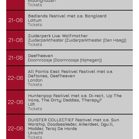
Biddinghuizen
Tickets
Badlands Festival met o.a. Bongloard
21-08
Lottum
Tickets
Zuiderpark Live: Wolfmother
21-08
Zuiderparktheater (Zuiderparktheater (Den Haag))
Tickets
Deafheaven
21-08
Doornroosje (Doornroosje (Nijmegen))
All Points East Festival Festival met o.a.
Deftones, Deafheaven
22-08
London
Tickets
Huntenpop Festival met o.a. Di-rect, Up The
Irons, The Dirty Daddies, Therapy?
22-08
Ulft
Tickets
DUISTER COLLECTIEF Festival met o.a. Sun
Worship, Doodseskader, Alkerdeel, Ggu:ll,
22-08
Modder, Terzij De Horde
Utrecht
Tickets