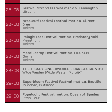
Festival Strand Festival met o.a. Kensington
28-08
Utrecht
Breekout! Festival Festival met o.a. Di-rect
28-08
Bree
Tickets
Pelagic Fest Festival met o.a. Predatory Void
28-08
Maastricht
Tickets
Metallicamp Festival met o.a. HESKEN
28-08
Ommen
Tickets
THE HICKEY UNDERWORLD - DAK SESSION #3
28-08
Wilde Westen (Wilde Westen (Kortrijk))
Superbloom Festival Festival met o.a. Bastille
29-08
Munchen, Duitsland
Popelucht Festival met o.a. Queen of Spades
29-08
Etten-Leur