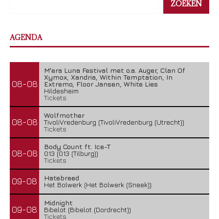
ZOEKEN
AGENDA
M'era Luna Festival met o.a. Auger, Clan Of
Xymox, Xandria, Within Temptation, In
08-08
Extremo, Floor Jansen, White Lies
Hildesheim
Tickets
Wolfmother
08-08
TivoliVredenburg (TivoliVredenburg (Utrecht))
Tickets
Body Count ft. Ice-T
08-08
013 (013 (Tilburg))
Tickets
Hatebreed
09-08
Het Bolwerk (Het Bolwerk (Sneek))
Midnight
09-08
Bibelot (Bibelot (Dordrecht))
Tickets