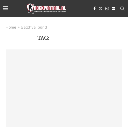
Home
»
Satchvai band
TAG:
SATCHVAI BAND