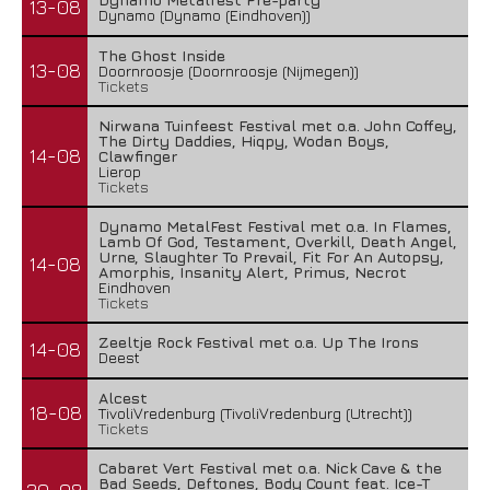
13-08
Dynamo (Dynamo (Eindhoven))
The Ghost Inside
13-08
Doornroosje (Doornroosje (Nijmegen))
Tickets
Nirwana Tuinfeest Festival met o.a. John Coffey,
The Dirty Daddies, Hiqpy, Wodan Boys,
14-08
Clawfinger
Lierop
Tickets
Dynamo MetalFest Festival met o.a. In Flames,
Lamb Of God, Testament, Overkill, Death Angel,
Urne, Slaughter To Prevail, Fit For An Autopsy,
14-08
Amorphis, Insanity Alert, Primus, Necrot
Eindhoven
Tickets
Zeeltje Rock Festival met o.a. Up The Irons
14-08
Deest
Alcest
18-08
TivoliVredenburg (TivoliVredenburg (Utrecht))
Tickets
Cabaret Vert Festival met o.a. Nick Cave & the
Bad Seeds, Deftones, Body Count feat. Ice-T