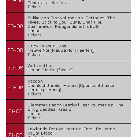
20-08
Charleville-Mézières
Tickets
Pukkelpop Festival met o.a. Deftones, The
Hives, Stick to your Guns, Chat Pile,
20-08
Deafheaven, Ploegendienst, dEUS
Hasselt
Tickets
Stick To Your Guns
20-08
Nieuwe Nor (Nieuwe Nor (Heerlen))
Tickets
Wolfmother
20-08
Hedon (Hedon (Zwolle))
Racoon
Openluchttheater Hertme (Openluchttheater
20-08
Hertme (Hertme))
Tickets
Glemmer Beach Festival Festival met o.a. The
Dirty Daddies, Krezip
21-08
Lemmer
Tickets
Lowlands Festival met o.a. Terzij De Horde,
Royal Blood
21-08