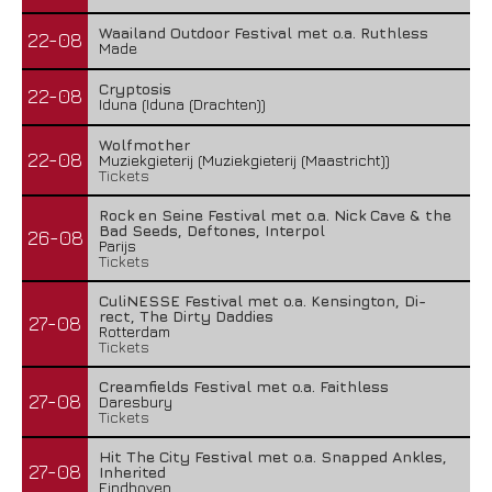
Waailand Outdoor Festival met o.a. Ruthless
22-08
Made
Cryptosis
22-08
Iduna (Iduna (Drachten))
Wolfmother
22-08
Muziekgieterij (Muziekgieterij (Maastricht))
Tickets
Rock en Seine Festival met o.a. Nick Cave & the
Bad Seeds, Deftones, Interpol
26-08
Parijs
Tickets
CuliNESSE Festival met o.a. Kensington, Di-
rect, The Dirty Daddies
27-08
Rotterdam
Tickets
Creamfields Festival met o.a. Faithless
27-08
Daresbury
Tickets
Hit The City Festival met o.a. Snapped Ankles,
27-08
Inherited
Eindhoven