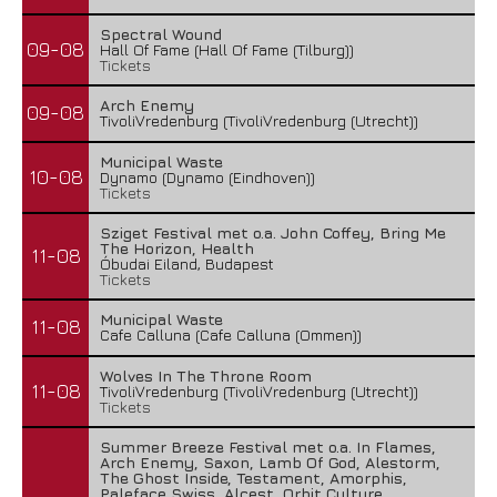
Spectral Wound
09-08
Hall Of Fame (Hall Of Fame (Tilburg))
Tickets
Arch Enemy
09-08
TivoliVredenburg (TivoliVredenburg (Utrecht))
Municipal Waste
10-08
Dynamo (Dynamo (Eindhoven))
Tickets
Sziget Festival met o.a. John Coffey, Bring Me
The Horizon, Health
11-08
Óbudai Eiland, Budapest
Tickets
Municipal Waste
11-08
Cafe Calluna (Cafe Calluna (Ommen))
Wolves In The Throne Room
11-08
TivoliVredenburg (TivoliVredenburg (Utrecht))
Tickets
Summer Breeze Festival met o.a. In Flames,
Arch Enemy, Saxon, Lamb Of God, Alestorm,
The Ghost Inside, Testament, Amorphis,
Paleface Swiss, Alcest, Orbit Culture,