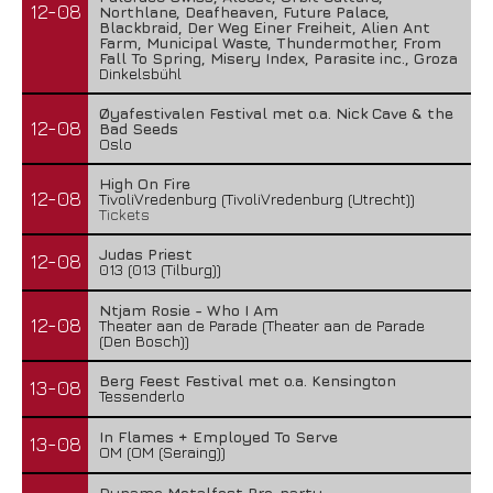
12-08
Northlane, Deafheaven, Future Palace,
Blackbraid, Der Weg Einer Freiheit, Alien Ant
Farm, Municipal Waste, Thundermother, From
Fall To Spring, Misery Index, Parasite inc., Groza
Dinkelsbühl
Øyafestivalen Festival met o.a. Nick Cave & the
12-08
Bad Seeds
Oslo
High On Fire
12-08
TivoliVredenburg (TivoliVredenburg (Utrecht))
Tickets
Judas Priest
12-08
013 (013 (Tilburg))
Ntjam Rosie - Who I Am
12-08
Theater aan de Parade (Theater aan de Parade
(Den Bosch))
Berg Feest Festival met o.a. Kensington
13-08
Tessenderlo
In Flames + Employed To Serve
13-08
OM (OM (Seraing))
Dynamo Metalfest Pre-party