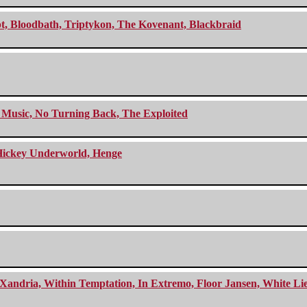
cept, Bloodbath, Triptykon, The Kovenant, Blackbraid
r Music, No Turning Back, The Exploited
e Hickey Underworld, Henge
Xandria, Within Temptation, In Extremo, Floor Jansen, White Li