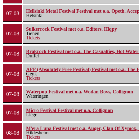
Hellsinki Metal Festival Festival met o.a. Opeth, Ac
07-08
Helsinki
Suikerrock Festival met o.a. Editors, Hiqpy
07-08
Tienen
Tickets
Brakrock Festival met o.a. The Casualties, Hot Wate
07-08
Duffel
AFF (Absolutely Free Festival) Festival met o.a. Th
07-08
Genk
Tickets
Waterpop Festival met o.a. Wodan Boys, Collignon
07-08
Wateringen
Micro Festival Festival met o.a. Collignon
07-08
Liège
M'era Luna Festival met o.a. Auger, Clan Of Xymox, 
08-08
Hildesheim
Tickets