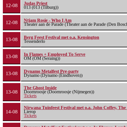
Judas Priest
12-08
013 (013 (Tilburg))
Ntjam Rosie - Who I Am
12-08
Theater aan de Parade (Theater aan de Parade (Den Bosc
Berg Feest Festival met o.a. Kensington
13-08
Tessenderlo
In Flames + Employed To Serve
13-08
OM (OM (Seraing))
Dynamo Metalfest Pre-party
13-08
Dynamo (Dynamo (Eindhoven))
The Ghost Inside
13-08
Doornroosje (Doornroosje (Nijmegen))
Tickets
Nirwana Tuinfeest Festival met o.a. John Coffey, Th
14-08
Lierop
Tickets