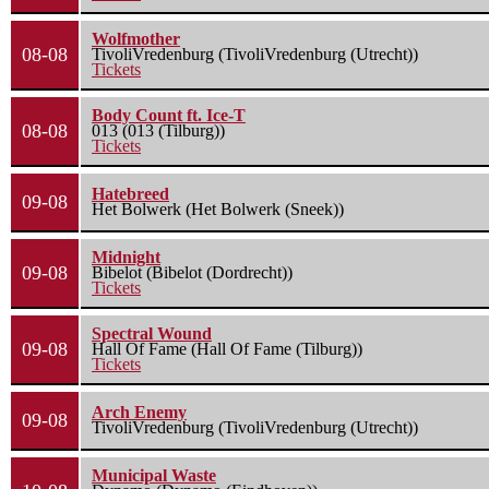
Wolfmother
08-08
TivoliVredenburg (TivoliVredenburg (Utrecht))
Tickets
Body Count ft. Ice-T
08-08
013 (013 (Tilburg))
Tickets
Hatebreed
09-08
Het Bolwerk (Het Bolwerk (Sneek))
Midnight
09-08
Bibelot (Bibelot (Dordrecht))
Tickets
Spectral Wound
09-08
Hall Of Fame (Hall Of Fame (Tilburg))
Tickets
Arch Enemy
09-08
TivoliVredenburg (TivoliVredenburg (Utrecht))
Municipal Waste