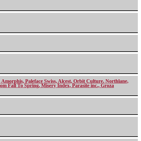
morphis, Paleface Swiss, Alcest, Orbit Culture, Northlane,
m Fall To Spring, Misery Index, Parasite inc., Groza