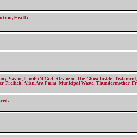
orizon, Health
my, Saxon, Lamb Of God, Alestorm, The Ghost Inside, Testament, A
r Freiheit, Alien Ant Farm, Municipal Waste, Thundermother, Fro
Seeds