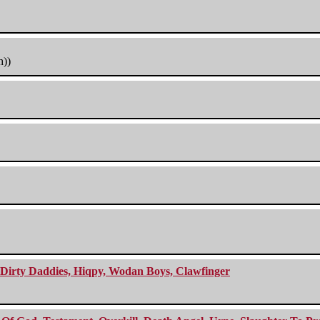
h))
e Dirty Daddies, Hiqpy, Wodan Boys, Clawfinger