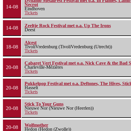
Dynamo MetalFest Festival met o.a. In Flames, Lamb O
Necrot
14-08
Eindhoven
Tickets
Zeeltje Rock Festival met o.a. Up The Irons
14-08
Deest
Alcest
18-08
TivoliVredenburg (TivoliVredenburg (Utrecht))
Tickets
Cabaret Vert Festival met o.a. Nick Cave & the Bad S
20-08
Charleville-Mézières
Tickets
Pukkelpop Festival met o.a. Deftones, The Hives, Sti
20-08
Hasselt
Tickets
Stick To Your Guns
20-08
Nieuwe Nor (Nieuwe Nor (Heerlen))
Tickets
Wolfmother
20-08
Hedon (Hedon (Zwolle))