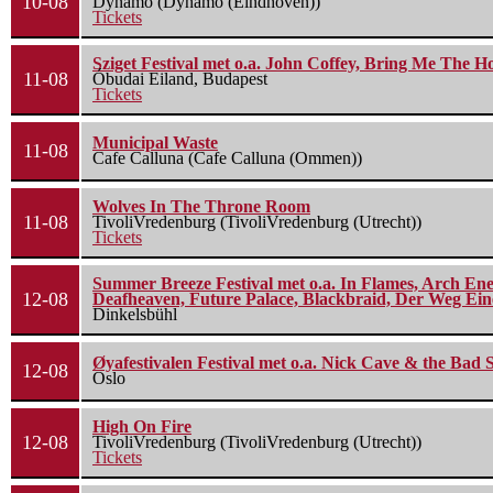
10-08
Dynamo (Dynamo (Eindhoven))
Tickets
Sziget Festival met o.a. John Coffey, Bring Me The H
11-08
Óbudai Eiland, Budapest
Tickets
Municipal Waste
11-08
Cafe Calluna (Cafe Calluna (Ommen))
Wolves In The Throne Room
11-08
TivoliVredenburg (TivoliVredenburg (Utrecht))
Tickets
Summer Breeze Festival met o.a. In Flames, Arch Ene
12-08
Deafheaven, Future Palace, Blackbraid, Der Weg Eine
Dinkelsbühl
Øyafestivalen Festival met o.a. Nick Cave & the Bad 
12-08
Oslo
High On Fire
12-08
TivoliVredenburg (TivoliVredenburg (Utrecht))
Tickets