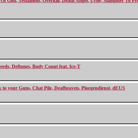
f God, Testament, Overkill, Death Angel, Urne, Slaughter To Prev
eeds, Deftones, Body Count feat. Ice-T
ck to your Guns, Chat Pile, Deafheaven, Ploegendienst, dEUS