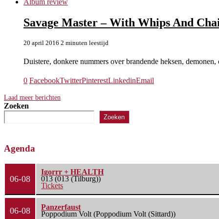
Album review
Savage Master – With Whips And Cha
20 april 2016
2 minuten leestijd
Duistere, donkere nummers over brandende heksen, demonen, 
0
Facebook
Twitter
Pinterest
Linkedin
Email
Laad meer berichten
Zoeken
Zoeken
Agenda
Igorrr + HEALTH
06-08
013 (013 (Tilburg))
Tickets
Panzerfaust
06-08
Poppodium Volt (Poppodium Volt (Sittard))