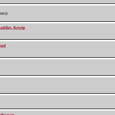
tme))
addies, Krezip
lood
eafheaven