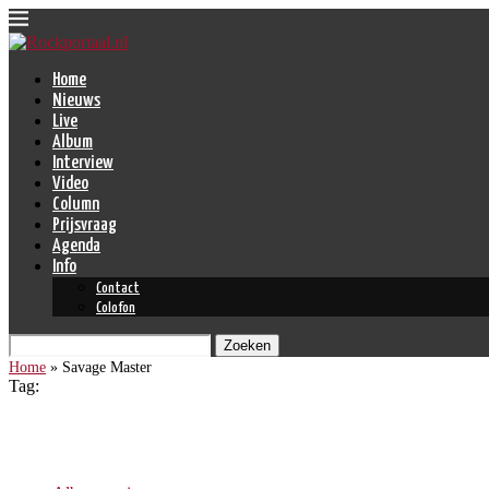
Home
Nieuws
Live
Album
Interview
Video
Column
Prijsvraag
Agenda
Info
Contact
Colofon
Zoeken
Home
»
Savage Master
Tag:
Savage Master