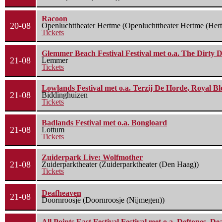
Racoon
20-08
Openluchttheater Hertme (Openluchttheater Hertme (Her
Tickets
Glemmer Beach Festival Festival met o.a. The Dirty D
21-08
Lemmer
Tickets
Lowlands Festival met o.a. Terzij De Horde, Royal B
21-08
Biddinghuizen
Tickets
Badlands Festival met o.a. Bongloard
21-08
Lottum
Tickets
Zuiderpark Live: Wolfmother
21-08
Zuiderparktheater (Zuiderparktheater (Den Haag))
Tickets
Deafheaven
21-08
Doornroosje (Doornroosje (Nijmegen))
All Points East Festival Festival met o.a. Deftones, D