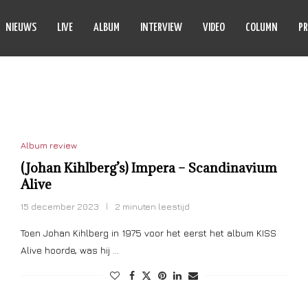
NIEUWS
LIVE
ALBUM
INTERVIEW
VIDEO
COLUMN
PR
INAVIUM ALIVE
Album review
(Johan Kihlberg’s) Impera – Scandinavium
Alive
15 december 2023
2 minuten leestijd
Toen Johan Kihlberg in 1975 voor het eerst het album KISS
Alive hoorde, was hij …