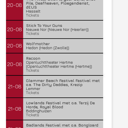
Pile, Deafheaven, Ploegendienst,
20-08
dEUS
Hasselt
Tickets
Stick To Your Guns
20-08
Nieuwe Nor (Nieuwe Nor (Heerlen))
Tickets
Wolfmother
20-08
Hedon (Hedon (Zwolle))
Racoon
Openluchttheater Hertme
20-08
(Openluchttheater Hertme (Hertme))
Tickets
Glemmer Beach Festival Festival met
o.a. The Dirty Daddies, Krezip
21-08
Lemmer
Tickets
Lowlands Festival met o.a. Terzij De
Horde, Royal Blood
21-08
Biddinghuizen
Tickets
Badlands Festival met o.a. Bongloard