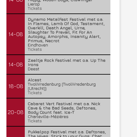
Lierop
Tickets
Dynamo MetalFest Festival met o.a.
In Flames, Lamb Of God, Testament,
Overkill, Death Angel, Urne,
Slaughter To Prevail, Fit For An
14-08
Autopsy, Amorphis, Insanity Alert,
Primus, Necrot
Eindhoven
Tickets
Zeeltje Rock Festival met o.a. Up The
14-08
Irons
Deest
Alcest
TivoliVredenburg (TivoliVredenburg
18-08
(Utrecht))
Tickets
Cabaret Vert Festival met o.a. Nick
Cave & the Bad Seeds, Deftones,
20-08
Body Count feat. Ice-T
Charleville-Mézières
Tickets
Pukkelpop Festival met o.a. Deftones,
The Hives, Stick to your Guns, Chat