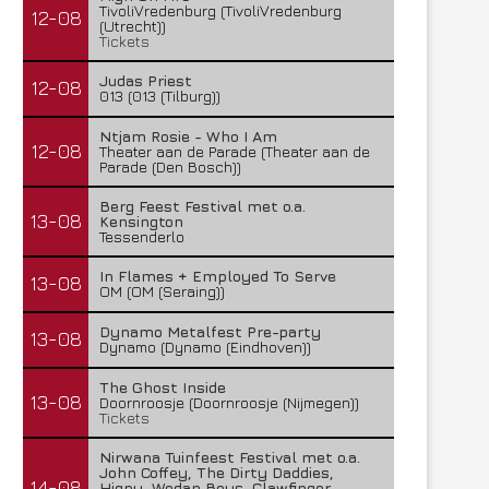
TivoliVredenburg (TivoliVredenburg
12-08
(Utrecht))
Tickets
Judas Priest
12-08
013 (013 (Tilburg))
Ntjam Rosie - Who I Am
12-08
Theater aan de Parade (Theater aan de
Parade (Den Bosch))
Berg Feest Festival met o.a.
13-08
Kensington
Tessenderlo
In Flames + Employed To Serve
13-08
OM (OM (Seraing))
Dynamo Metalfest Pre-party
13-08
Dynamo (Dynamo (Eindhoven))
The Ghost Inside
13-08
Doornroosje (Doornroosje (Nijmegen))
Tickets
Nirwana Tuinfeest Festival met o.a.
John Coffey, The Dirty Daddies,
14-08
Hiqpy, Wodan Boys, Clawfinger