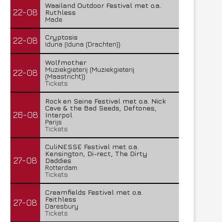
Waailand Outdoor Festival met o.a.
22-08
Ruthless
Made
Cryptosis
22-08
Iduna (Iduna (Drachten))
Wolfmother
Muziekgieterij (Muziekgieterij
22-08
(Maastricht))
Tickets
Rock en Seine Festival met o.a. Nick
Cave & the Bad Seeds, Deftones,
26-08
Interpol
Parijs
Tickets
CuliNESSE Festival met o.a.
Kensington, Di-rect, The Dirty
27-08
Daddies
Rotterdam
Tickets
Creamfields Festival met o.a.
Faithless
27-08
Daresbury
Tickets