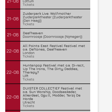
21-08
Lottum
Tickets
Zuiderpark Live: Wolfmother
Zuiderparktheater (Zuiderparktheater
21-08
(Den Haag))
Tickets
Deafheaven
21-08
Doornroosje (Doornroosje (Nijmegen))
All Points East Festival Festival met
o.a. Deftones, Deafheaven
22-08
London
Tickets
Huntenpop Festival met o.a. Di-rect,
Up The Irons, The Dirty Daddies,
22-08
Therapy?
Ulft
Tickets
DUISTER COLLECTIEF Festival met
o.a. Sun Worship, Doodseskader,
Alkerdeel, Ggu:ll, Modder, Terzij De
22-08
Horde
Utrecht
Tickets