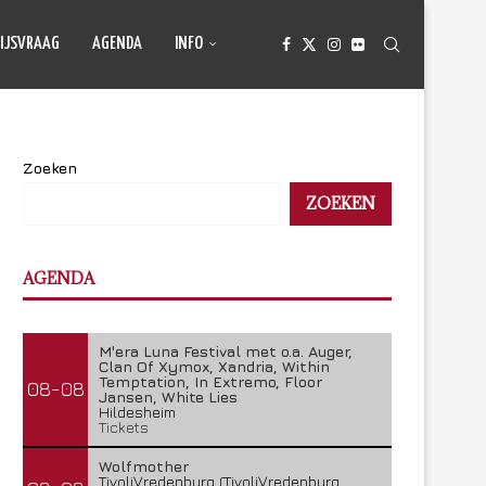
IJSVRAAG
AGENDA
INFO
Zoeken
ZOEKEN
AGENDA
M'era Luna Festival met o.a. Auger,
Clan Of Xymox, Xandria, Within
Temptation, In Extremo, Floor
08-08
Jansen, White Lies
Hildesheim
Tickets
Wolfmother
TivoliVredenburg (TivoliVredenburg