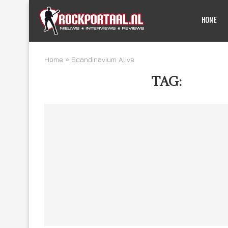
HOME
Home
»
Scandinavium Alive
TAG:
SCAND