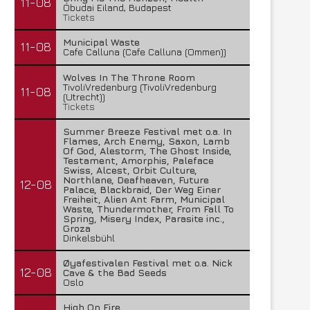
11-08
Óbudai Eiland, Budapest
Tickets
Municipal Waste
11-08
Cafe Calluna (Cafe Calluna (Ommen))
Wolves In The Throne Room
TivoliVredenburg (TivoliVredenburg
11-08
(Utrecht))
Tickets
Summer Breeze Festival met o.a. In
Flames, Arch Enemy, Saxon, Lamb
Of God, Alestorm, The Ghost Inside,
Testament, Amorphis, Paleface
Swiss, Alcest, Orbit Culture,
Northlane, Deafheaven, Future
12-08
Palace, Blackbraid, Der Weg Einer
Freiheit, Alien Ant Farm, Municipal
Waste, Thundermother, From Fall To
Spring, Misery Index, Parasite inc.,
Groza
Dinkelsbühl
Øyafestivalen Festival met o.a. Nick
12-08
Cave & the Bad Seeds
Oslo
High On Fire