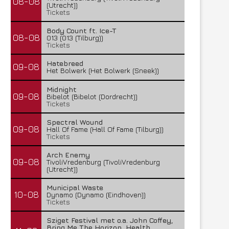
08-08
(Utrecht))
Tickets
Body Count ft. Ice-T
08-08
013 (013 (Tilburg))
Tickets
Hatebreed
09-08
Het Bolwerk (Het Bolwerk (Sneek))
Midnight
09-08
Bibelot (Bibelot (Dordrecht))
Tickets
Spectral Wound
09-08
Hall Of Fame (Hall Of Fame (Tilburg))
Tickets
Arch Enemy
09-08
TivoliVredenburg (TivoliVredenburg
(Utrecht))
Municipal Waste
10-08
Dynamo (Dynamo (Eindhoven))
Tickets
Sziget Festival met o.a. John Coffey,
Bring Me The Horizon, Health