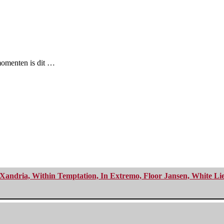
momenten is dit …
Xandria, Within Temptation, In Extremo, Floor Jansen, White Li