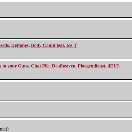
eeds, Deftones, Body Count feat. Ice-T
ck to your Guns, Chat Pile, Deafheaven, Ploegendienst, dEUS
tme))