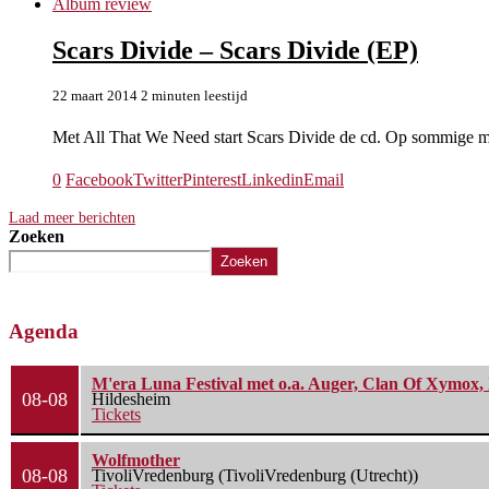
Album review
Scars Divide – Scars Divide (EP)
22 maart 2014
2 minuten leestijd
Met All That We Need start Scars Divide de cd. Op sommige 
0
Facebook
Twitter
Pinterest
Linkedin
Email
Laad meer berichten
Zoeken
Zoeken
Agenda
M'era Luna Festival met o.a. Auger, Clan Of Xymox, 
08-08
Hildesheim
Tickets
Wolfmother
08-08
TivoliVredenburg (TivoliVredenburg (Utrecht))