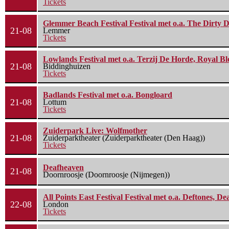
Tickets
Glemmer Beach Festival Festival met o.a. The Dirty D
21-08
Lemmer
Tickets
Lowlands Festival met o.a. Terzij De Horde, Royal B
21-08
Biddinghuizen
Tickets
Badlands Festival met o.a. Bongloard
21-08
Lottum
Tickets
Zuiderpark Live: Wolfmother
21-08
Zuiderparktheater (Zuiderparktheater (Den Haag))
Tickets
Deafheaven
21-08
Doornroosje (Doornroosje (Nijmegen))
All Points East Festival Festival met o.a. Deftones, D
22-08
London
Tickets