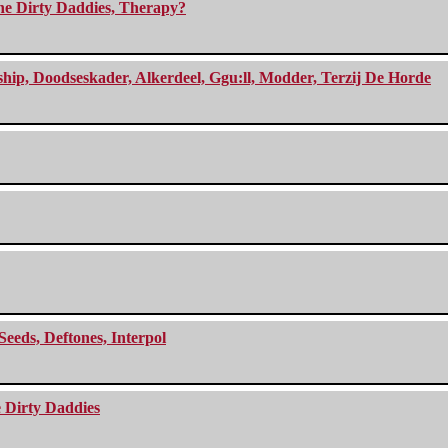
The Dirty Daddies, Therapy?
, Doodseskader, Alkerdeel, Ggu:ll, Modder, Terzij De Horde
Seeds, Deftones, Interpol
e Dirty Daddies