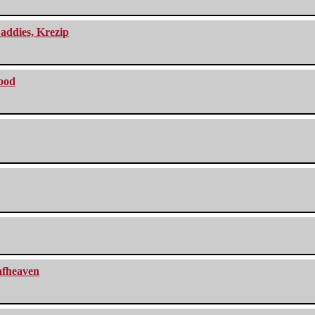
addies, Krezip
lood
eafheaven