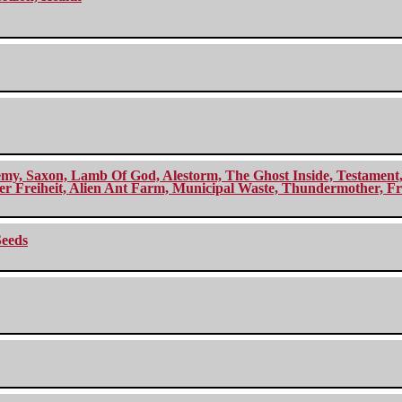
my, Saxon, Lamb Of God, Alestorm, The Ghost Inside, Testament, A
r Freiheit, Alien Ant Farm, Municipal Waste, Thundermother, Fro
Seeds