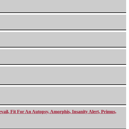
ail, Fit For An Autopsy, Amorphis, Insanity Alert, Primus,