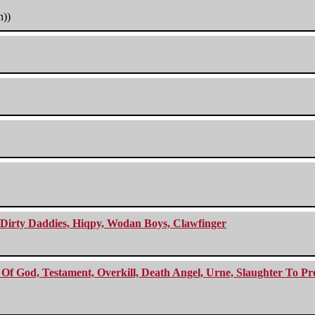
h))
e Dirty Daddies, Hiqpy, Wodan Boys, Clawfinger
f God, Testament, Overkill, Death Angel, Urne, Slaughter To Prev