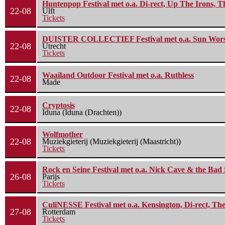
Huntenpop Festival met o.a. Di-rect, Up The Irons, 
22-08
Ulft
Tickets
DUISTER COLLECTIEF Festival met o.a. Sun Worship
22-08
Utrecht
Tickets
Waailand Outdoor Festival met o.a. Ruthless
22-08
Made
Cryptosis
22-08
Iduna (Iduna (Drachten))
Wolfmother
22-08
Muziekgieterij (Muziekgieterij (Maastricht))
Tickets
Rock en Seine Festival met o.a. Nick Cave & the Bad 
26-08
Parijs
Tickets
CuliNESSE Festival met o.a. Kensington, Di-rect, Th
27-08
Rotterdam
Tickets