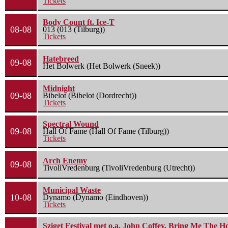
Tickets
Body Count ft. Ice-T
08-08
013 (013 (Tilburg))
Tickets
Hatebreed
09-08
Het Bolwerk (Het Bolwerk (Sneek))
Midnight
09-08
Bibelot (Bibelot (Dordrecht))
Tickets
Spectral Wound
09-08
Hall Of Fame (Hall Of Fame (Tilburg))
Tickets
Arch Enemy
09-08
TivoliVredenburg (TivoliVredenburg (Utrecht))
Municipal Waste
10-08
Dynamo (Dynamo (Eindhoven))
Tickets
Sziget Festival met o.a. John Coffey, Bring Me The H