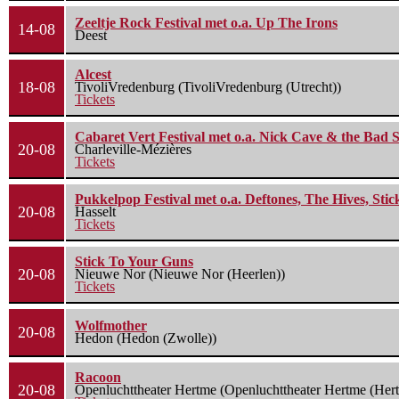
Zeeltje Rock Festival met o.a. Up The Irons
14-08
Deest
Alcest
18-08
TivoliVredenburg (TivoliVredenburg (Utrecht))
Tickets
Cabaret Vert Festival met o.a. Nick Cave & the Bad S
20-08
Charleville-Mézières
Tickets
Pukkelpop Festival met o.a. Deftones, The Hives, Sti
20-08
Hasselt
Tickets
Stick To Your Guns
20-08
Nieuwe Nor (Nieuwe Nor (Heerlen))
Tickets
Wolfmother
20-08
Hedon (Hedon (Zwolle))
Racoon
20-08
Openluchttheater Hertme (Openluchttheater Hertme (Her