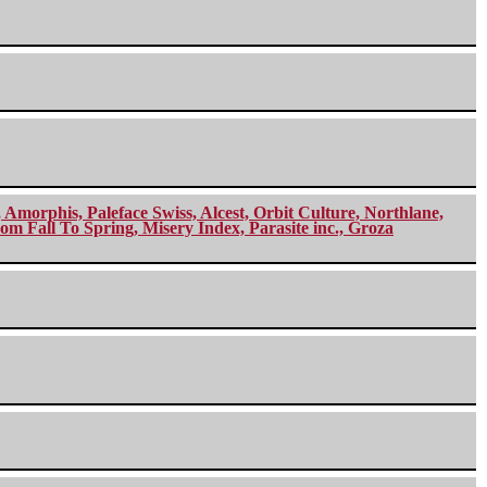
morphis, Paleface Swiss, Alcest, Orbit Culture, Northlane,
m Fall To Spring, Misery Index, Parasite inc., Groza