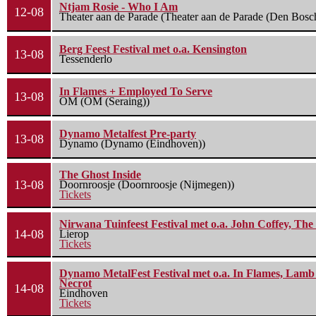
Ntjam Rosie - Who I Am
12-08
Theater aan de Parade (Theater aan de Parade (Den Bosc
Berg Feest Festival met o.a. Kensington
13-08
Tessenderlo
In Flames + Employed To Serve
13-08
OM (OM (Seraing))
Dynamo Metalfest Pre-party
13-08
Dynamo (Dynamo (Eindhoven))
The Ghost Inside
13-08
Doornroosje (Doornroosje (Nijmegen))
Tickets
Nirwana Tuinfeest Festival met o.a. John Coffey, Th
14-08
Lierop
Tickets
Dynamo MetalFest Festival met o.a. In Flames, Lamb O
Necrot
14-08
Eindhoven
Tickets