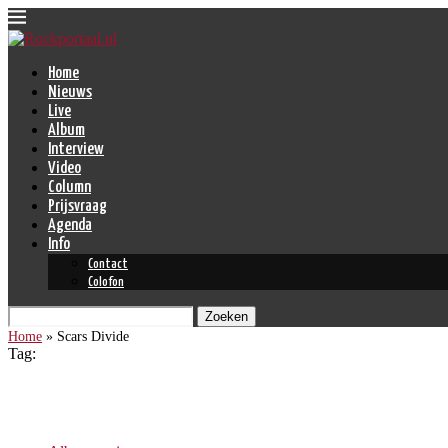
Home
Nieuws
Live
Album
Interview
Video
Column
Prijsvraag
Agenda
Info
Contact
Colofon
Zoeken
Home
»
Scars Divide
Tag:
Scars Divide