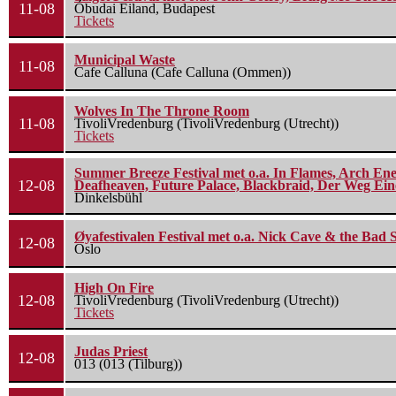
11-08
Óbudai Eiland, Budapest
Tickets
Municipal Waste
11-08
Cafe Calluna (Cafe Calluna (Ommen))
Wolves In The Throne Room
11-08
TivoliVredenburg (TivoliVredenburg (Utrecht))
Tickets
Summer Breeze Festival met o.a. In Flames, Arch Ene
12-08
Deafheaven, Future Palace, Blackbraid, Der Weg Eine
Dinkelsbühl
Øyafestivalen Festival met o.a. Nick Cave & the Bad 
12-08
Oslo
High On Fire
12-08
TivoliVredenburg (TivoliVredenburg (Utrecht))
Tickets
Judas Priest
12-08
013 (013 (Tilburg))