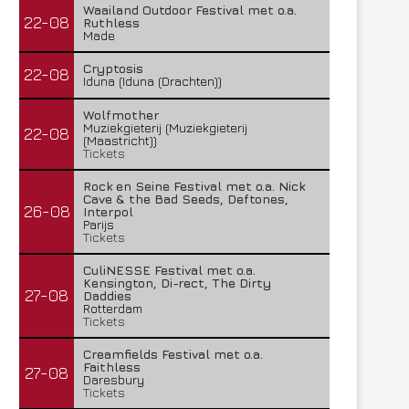
Waailand Outdoor Festival met o.a.
22-08
Ruthless
Made
Cryptosis
22-08
Iduna (Iduna (Drachten))
Wolfmother
Muziekgieterij (Muziekgieterij
22-08
(Maastricht))
Tickets
Rock en Seine Festival met o.a. Nick
Cave & the Bad Seeds, Deftones,
26-08
Interpol
Parijs
Tickets
CuliNESSE Festival met o.a.
Kensington, Di-rect, The Dirty
27-08
Daddies
Rotterdam
Tickets
Creamfields Festival met o.a.
Faithless
27-08
Daresbury
Tickets