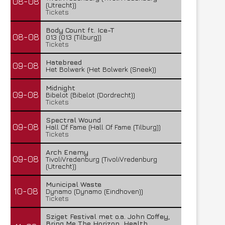
08-08
(Utrecht))
Tickets
Body Count ft. Ice-T
08-08
013 (013 (Tilburg))
Tickets
Hatebreed
09-08
Het Bolwerk (Het Bolwerk (Sneek))
Midnight
09-08
Bibelot (Bibelot (Dordrecht))
Tickets
Spectral Wound
09-08
Hall Of Fame (Hall Of Fame (Tilburg))
Tickets
Arch Enemy
09-08
TivoliVredenburg (TivoliVredenburg
(Utrecht))
Municipal Waste
10-08
Dynamo (Dynamo (Eindhoven))
Tickets
Sziget Festival met o.a. John Coffey,
Bring Me The Horizon, Health