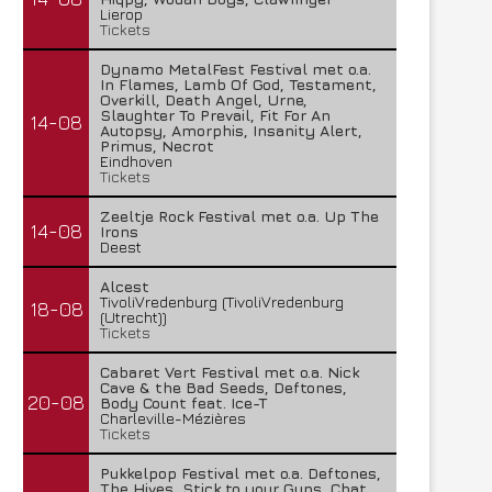
Lierop
Tickets
Dynamo MetalFest Festival met o.a.
In Flames, Lamb Of God, Testament,
Overkill, Death Angel, Urne,
Slaughter To Prevail, Fit For An
14-08
Autopsy, Amorphis, Insanity Alert,
Primus, Necrot
Eindhoven
Tickets
Zeeltje Rock Festival met o.a. Up The
14-08
Irons
Deest
Alcest
TivoliVredenburg (TivoliVredenburg
18-08
(Utrecht))
Tickets
Cabaret Vert Festival met o.a. Nick
Cave & the Bad Seeds, Deftones,
20-08
Body Count feat. Ice-T
Charleville-Mézières
Tickets
Pukkelpop Festival met o.a. Deftones,
The Hives, Stick to your Guns, Chat