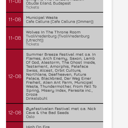
11-08
Óbudai Eiland, Budapest
Tickets
Municipal Waste
11-08
Cafe Calluna (Cafe Calluna (Ommen))
Wolves In The Throne Room
TivoliVredenburg (TivoliVredenburg
11-08
(Utrecht))
Tickets
Summer Breeze Festival met o.a. In
Flames, Arch Enemy, Saxon, Lamb
Of God, Alestorm, The Ghost Inside,
Testament, Amorphis, Paleface
Swiss, Alcest, Orbit Culture,
Northlane, Deafheaven, Future
12-08
Palace, Blackbraid, Der Weg Einer
Freiheit, Alien Ant Farm, Municipal
Waste, Thundermother, From Fall To
Spring, Misery Index, Parasite inc.,
Groza
Dinkelsbühl
Øyafestivalen Festival met o.a. Nick
12-08
Cave & the Bad Seeds
Oslo
High On Fire