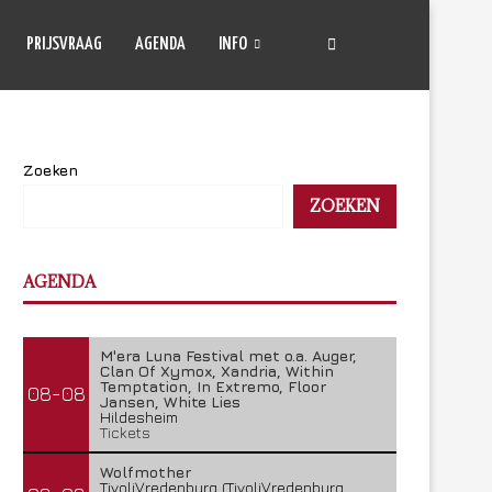
PRIJSVRAAG
AGENDA
INFO
Zoeken
ZOEKEN
AGENDA
M'era Luna Festival met o.a. Auger,
Clan Of Xymox, Xandria, Within
Temptation, In Extremo, Floor
08-08
Jansen, White Lies
Hildesheim
Tickets
Wolfmother
TivoliVredenburg (TivoliVredenburg