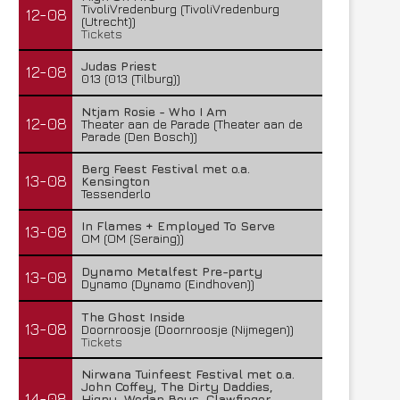
TivoliVredenburg (TivoliVredenburg
12-08
(Utrecht))
Tickets
Judas Priest
12-08
013 (013 (Tilburg))
Ntjam Rosie - Who I Am
12-08
Theater aan de Parade (Theater aan de
Parade (Den Bosch))
Berg Feest Festival met o.a.
13-08
Kensington
Tessenderlo
In Flames + Employed To Serve
13-08
OM (OM (Seraing))
Dynamo Metalfest Pre-party
13-08
Dynamo (Dynamo (Eindhoven))
The Ghost Inside
13-08
Doornroosje (Doornroosje (Nijmegen))
Tickets
Nirwana Tuinfeest Festival met o.a.
John Coffey, The Dirty Daddies,
14-08
Hiqpy, Wodan Boys, Clawfinger