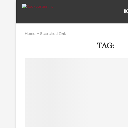
H
Home
»
Scorched Oak
TAG:
SC