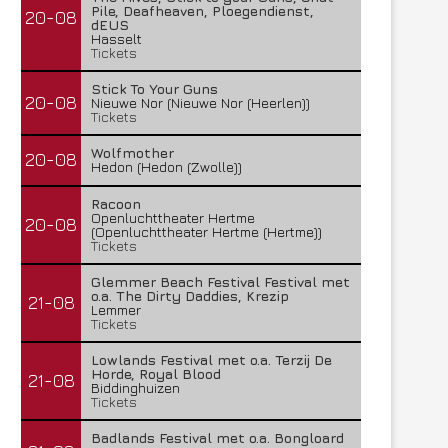
Pile, Deafheaven, Ploegendienst,
20-08
dEUS
Hasselt
Tickets
Stick To Your Guns
20-08
Nieuwe Nor (Nieuwe Nor (Heerlen))
Tickets
Wolfmother
20-08
Hedon (Hedon (Zwolle))
Racoon
Openluchttheater Hertme
20-08
(Openluchttheater Hertme (Hertme))
Tickets
Glemmer Beach Festival Festival met
o.a. The Dirty Daddies, Krezip
21-08
Lemmer
Tickets
Lowlands Festival met o.a. Terzij De
Horde, Royal Blood
21-08
Biddinghuizen
Tickets
Badlands Festival met o.a. Bongloard