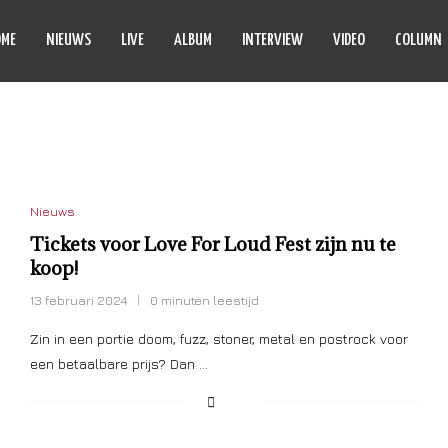
OME
NIEUWS
LIVE
ALBUM
INTERVIEW
VIDEO
COLUMN
ORCHED OAK
Nieuws
Tickets voor Love For Loud Fest zijn nu te
koop!
13 februari 2024
0 minuten leestijd
Zin in een portie doom, fuzz, stoner, metal en postrock voor
een betaalbare prijs? Dan …