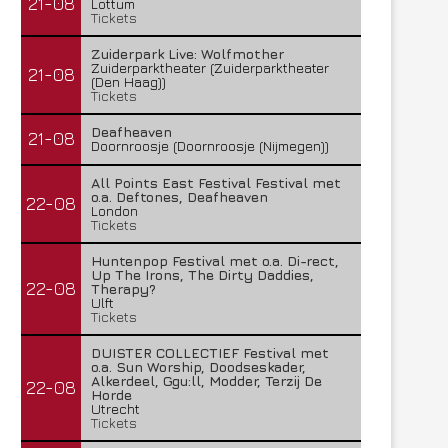
21-08
Lottum
Tickets
Zuiderpark Live: Wolfmother
Zuiderparktheater (Zuiderparktheater
21-08
(Den Haag))
Tickets
Deafheaven
21-08
Doornroosje (Doornroosje (Nijmegen))
All Points East Festival Festival met
o.a. Deftones, Deafheaven
22-08
London
Tickets
Huntenpop Festival met o.a. Di-rect,
Up The Irons, The Dirty Daddies,
22-08
Therapy?
Ulft
Tickets
DUISTER COLLECTIEF Festival met
o.a. Sun Worship, Doodseskader,
Alkerdeel, Ggu:ll, Modder, Terzij De
22-08
Horde
Utrecht
Tickets