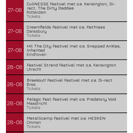
CuliNESSE Festival met o.a. Kensington, Di-
rect, The Dirty Daddies
27-08
Rotterdam
Tickets
Creamfields Festival met o.a. Faithless
27-08
Daresbury
Tickets
Hit The City Festival met o.a. Snapped Ankles,
27-08
Inherited
Eindhoven
Festival Strand Festival met o.a. Kensington
28-08
Utrecht
Breekout! Festival Festival met o.a. Di-rect
28-08
Bree
Tickets
Pelagic Fest Festival met o.a. Predatory Void
28-08
Maastricht
Tickets
Metallicamp Festival met o.a. HESKEN
28-08
Ommen
Tickets