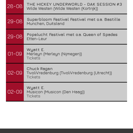
THE HICKEY UNDERWORLD - DAK SESSION #3
28-08
Wilde Westen (Wilde Westen (Kortrijk))
Superbloom Festival Festival met o.a. Bastille
29-08
Munchen, Duitsland
Popelucht Festival met o.a. Queen of Spades
29-08
Etten-Leur
Wyatt E.
01-09
Merleyn (Merleyn (Nijmegen))
Tickets
Chuck Ragan
02-09
TivoliVredenburg (TivoliVredenburg (Utrecht))
Tickets
Wyatt E.
02-09
Musicon (Musicon (Den Haag))
Tickets