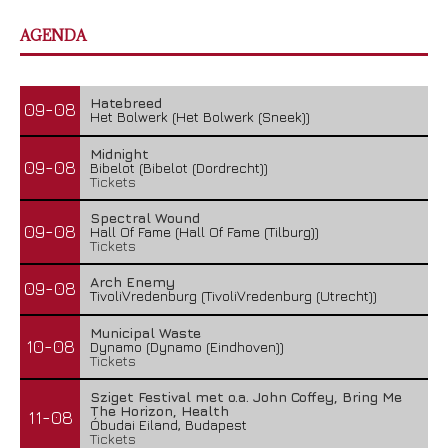
AGENDA
Hatebreed
09-08
Het Bolwerk (Het Bolwerk (Sneek))
Midnight
09-08
Bibelot (Bibelot (Dordrecht))
Tickets
Spectral Wound
09-08
Hall Of Fame (Hall Of Fame (Tilburg))
Tickets
Arch Enemy
09-08
TivoliVredenburg (TivoliVredenburg (Utrecht))
Municipal Waste
10-08
Dynamo (Dynamo (Eindhoven))
Tickets
Sziget Festival met o.a. John Coffey, Bring Me
The Horizon, Health
11-08
Óbudai Eiland, Budapest
Tickets