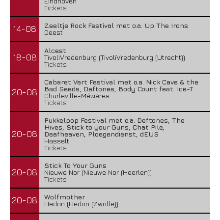
Eindhoven
Tickets
Zeeltje Rock Festival met o.a. Up The Irons
14-08
Deest
Alcest
18-08
TivoliVredenburg (TivoliVredenburg (Utrecht))
Tickets
Cabaret Vert Festival met o.a. Nick Cave & the
Bad Seeds, Deftones, Body Count feat. Ice-T
20-08
Charleville-Mézières
Tickets
Pukkelpop Festival met o.a. Deftones, The
Hives, Stick to your Guns, Chat Pile,
20-08
Deafheaven, Ploegendienst, dEUS
Hasselt
Tickets
Stick To Your Guns
20-08
Nieuwe Nor (Nieuwe Nor (Heerlen))
Tickets
Wolfmother
20-08
Hedon (Hedon (Zwolle))