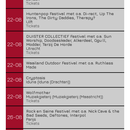
Tickets
Huntenpop Festival met o.a. Di-rect, Up The
Irons, The Dirty Daddies, Therapy?
22-08
Ulft
Tickets
DUISTER COLLECTIEF Festival met o.a. Sun
Worship, Doodseskader, Alkerdeel, Ggu:ll,
22-08
Modder, Terzij De Horde
Utrecht
Tickets
Waailand Outdoor Festival met o.a. Ruthless
22-08
Made
Cryptosis
22-08
Iduna (Iduna (Drachten))
Wolfmother
22-08
Muziekgieterij (Muziekgieterij (Maastricht))
Tickets
Rock en Seine Festival met o.a. Nick Cave & the
Bad Seeds, Deftones, Interpol
26-08
Parijs
Tickets