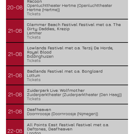
Racoon
Openluchttheater Hertme (Openluchttheater
20-08
Hertme (Hertme))
Tickets
Glemmer Beach Festival Festival met o.a. The
Dirty Daddies, Krezip
21-08
Lemmer
Tickets
Lowlands Festival met o.a. Terzij De Horde,
Royal Blood
21-08
Biddinghuizen
Tickets
Badlands Festival met o.a. Bongloard
21-08
Lottum
Tickets
Zuiderpark Live: Wolfmother
21-08
Zuiderparktheater (Zuiderparktheater (Den Haag))
Tickets
Deafheaven
21-08
Doornroosje (Doornroosje (Nijmegen))
All Points East Festival Festival met o.a.
Deftones, Deafheaven
22-08
London