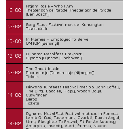
Ntjam Rosie - Who I Am
12-08
Theater aan de Parade (Theater aan de Parade
(Den Bosch))
Berg Feest Festival met o.a. Kensington
13-08
Tessenderlo
In Flames + Employed To Serve
13-08
OM (OM (Seraing))
Dynamo Metalfest Pre-party
13-08
Dynamo (Dynamo (Eindhoven))
The Ghost Inside
13-08
Doornroosje (Doornroosje (Nijmegen))
Tickets
Nirwana Tuinfeest Festival met o.a. John Coffey,
The Dirty Daddies, Hiqpy, Wodan Boys,
14-08
Clawfinger
Lierop
Tickets
Dynamo MetalFest Festival met o.a. In Flames,
Lamb Of God, Testament, Overkill, Death Angel,
Urne, Slaughter To Prevail, Fit For An Autopsy,
14-08
Amorphis, Insanity Alert, Primus, Necrot