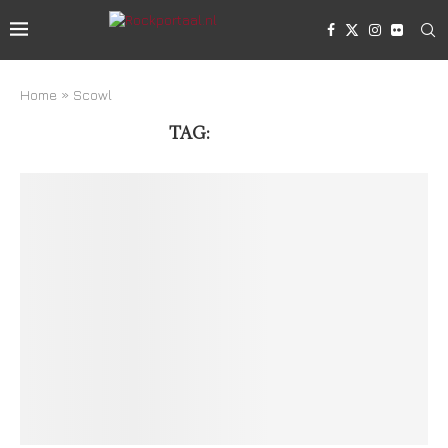
Home
»
Scowl
TAG:
SCOWL