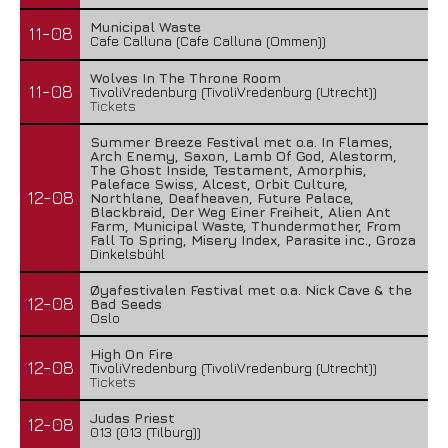
Municipal Waste
11-08
Cafe Calluna (Cafe Calluna (Ommen))
Wolves In The Throne Room
11-08
TivoliVredenburg (TivoliVredenburg (Utrecht))
Tickets
Summer Breeze Festival met o.a. In Flames,
Arch Enemy, Saxon, Lamb Of God, Alestorm,
The Ghost Inside, Testament, Amorphis,
Paleface Swiss, Alcest, Orbit Culture,
12-08
Northlane, Deafheaven, Future Palace,
Blackbraid, Der Weg Einer Freiheit, Alien Ant
Farm, Municipal Waste, Thundermother, From
Fall To Spring, Misery Index, Parasite inc., Groza
Dinkelsbühl
Øyafestivalen Festival met o.a. Nick Cave & the
12-08
Bad Seeds
Oslo
High On Fire
12-08
TivoliVredenburg (TivoliVredenburg (Utrecht))
Tickets
Judas Priest
12-08
013 (013 (Tilburg))