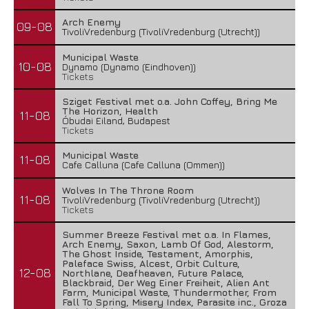
Arch Enemy
09-08
TivoliVredenburg (TivoliVredenburg (Utrecht))
Municipal Waste
10-08
Dynamo (Dynamo (Eindhoven))
Tickets
Sziget Festival met o.a. John Coffey, Bring Me
The Horizon, Health
11-08
Óbudai Eiland, Budapest
Tickets
Municipal Waste
11-08
Cafe Calluna (Cafe Calluna (Ommen))
Wolves In The Throne Room
11-08
TivoliVredenburg (TivoliVredenburg (Utrecht))
Tickets
Summer Breeze Festival met o.a. In Flames,
Arch Enemy, Saxon, Lamb Of God, Alestorm,
The Ghost Inside, Testament, Amorphis,
Paleface Swiss, Alcest, Orbit Culture,
12-08
Northlane, Deafheaven, Future Palace,
Blackbraid, Der Weg Einer Freiheit, Alien Ant
Farm, Municipal Waste, Thundermother, From
Fall To Spring, Misery Index, Parasite inc., Groza