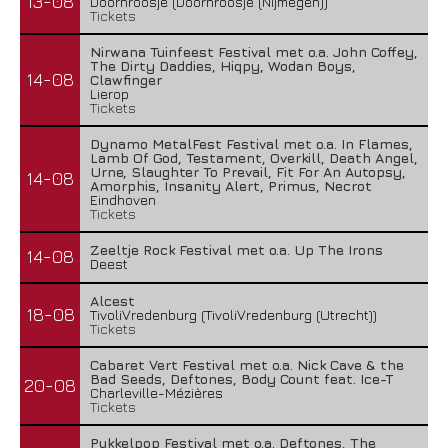
13-08
Doornroosje (Doornroosje (Nijmegen))
Tickets
Nirwana Tuinfeest Festival met o.a. John Coffey,
The Dirty Daddies, Hiqpy, Wodan Boys,
14-08
Clawfinger
Lierop
Tickets
Dynamo MetalFest Festival met o.a. In Flames,
Lamb Of God, Testament, Overkill, Death Angel,
Urne, Slaughter To Prevail, Fit For An Autopsy,
14-08
Amorphis, Insanity Alert, Primus, Necrot
Eindhoven
Tickets
Zeeltje Rock Festival met o.a. Up The Irons
14-08
Deest
Alcest
18-08
TivoliVredenburg (TivoliVredenburg (Utrecht))
Tickets
Cabaret Vert Festival met o.a. Nick Cave & the
Bad Seeds, Deftones, Body Count feat. Ice-T
20-08
Charleville-Mézières
Tickets
Pukkelpop Festival met o.a. Deftones, The