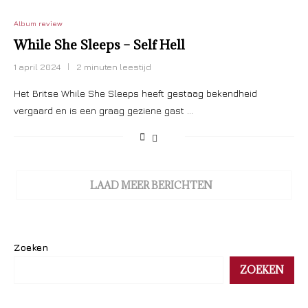
Album review
While She Sleeps – Self Hell
1 april 2024
2 minuten leestijd
Het Britse While She Sleeps heeft gestaag bekendheid
vergaard en is een graag geziene gast …
LAAD MEER BERICHTEN
Zoeken
ZOEKEN