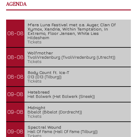
AGENDA
M'era Luna Festival met o.a. Auger, Clan Of
Xymox, Xandria, Within Temptation, In
08-08
Extremo, Floor Jansen, White Lies
Hildesheim
Tickets
Wolfmother
08-08
TivoliVredenburg (TivoliVredenburg (Utrecht))
Tickets
Body Count ft. Ice-T
08-08
013 (013 (Tilburg))
Tickets
Hatebreed
09-08
Het Bolwerk (Het Bolwerk (Sneek))
Midnight
09-08
Bibelot (Bibelot (Dordrecht))
Tickets
Spectral Wound
09-08
Hall Of Fame (Hall Of Fame (Tilburg))
Tickets