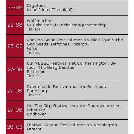
Cryptosis
22-08
Iduna (Iduna (Drachten))
Wolfmother
22-08
Muziekgieterij (Muziekgieterij (Maastricht))
Tickets
Rock en Seine Festival met o.a. Nick Cave & the
Bad Seeds, Deftones, Interpol
26-08
Parijs
Tickets
CuliNESSE Festival met o.a. Kensington, Di-
rect, The Dirty Daddies
27-08
Rotterdam
Tickets
Creamfields Festival met o.a. Faithless
27-08
Daresbury
Tickets
Hit The City Festival met o.a. Snapped Ankles,
27-08
Inherited
Eindhoven
Festival Strand Festival met o.a. Kensington
28-08
Utrecht