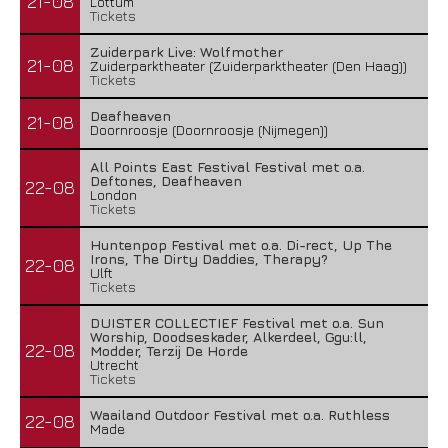
21-08
Lottum
Tickets
Zuiderpark Live: Wolfmother
21-08
Zuiderparktheater (Zuiderparktheater (Den Haag))
Tickets
Deafheaven
21-08
Doornroosje (Doornroosje (Nijmegen))
All Points East Festival Festival met o.a.
Deftones, Deafheaven
22-08
London
Tickets
Huntenpop Festival met o.a. Di-rect, Up The
Irons, The Dirty Daddies, Therapy?
22-08
Ulft
Tickets
DUISTER COLLECTIEF Festival met o.a. Sun
Worship, Doodseskader, Alkerdeel, Ggu:ll,
22-08
Modder, Terzij De Horde
Utrecht
Tickets
Waailand Outdoor Festival met o.a. Ruthless
22-08
Made