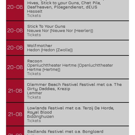
Hives, Stick to your Guns, Chat Pile,
20-08
Deafheaven, Ploegendienst, dEUS
Hasselt
Tickets
Stick To Your Guns
20-08
Nieuwe Nor (Nieuwe Nor (Heerlen))
Tickets
Wolfmother
20-08
Hedon (Hedon (Zwolle))
Racoon
Openluchttheater Hertme (Openluchttheater
20-08
Hertme (Hertme))
Tickets
Glemmer Beach Festival Festival met o.a. The
Dirty Daddies, Krezip
21-08
Lemmer
Tickets
Lowlands Festival met o.a. Terzij De Horde,
Royal Blood
21-08
Biddinghuizen
Tickets
Badlands Festival met o.a. Bongloard