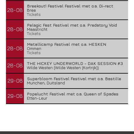
Breekout! Festival Festival met o.a. Di-rect
28-08
Bree
Tickets
Pelagic Fest Festival met o.a. Predatory Void
28-08
Maastricht
Tickets
Metallicamp Festival met o.a. HESKEN
28-08
Ommen
Tickets
THE HICKEY UNDERWORLD - DAK SESSION #3
28-08
Wilde Westen (Wilde Westen (Kortrijk))
Superbloom Festival Festival met o.a. Bastille
29-08
Munchen, Duitsland
Popelucht Festival met o.a. Queen of Spades
29-08
Etten-Leur