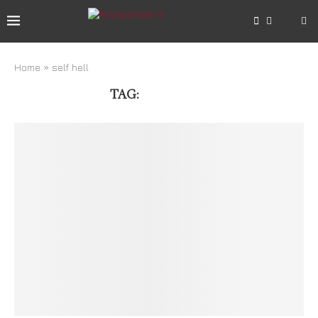
Home
»
self hell
TAG:
SELF HELL