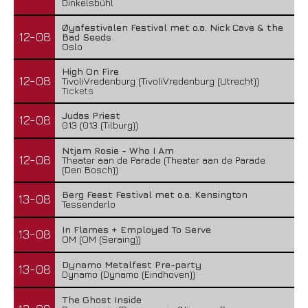
Dinkelsbühl
Øyafestivalen Festival met o.a. Nick Cave & the
12-08
Bad Seeds
Oslo
High On Fire
12-08
TivoliVredenburg (TivoliVredenburg (Utrecht))
Tickets
Judas Priest
12-08
013 (013 (Tilburg))
Ntjam Rosie - Who I Am
12-08
Theater aan de Parade (Theater aan de Parade
(Den Bosch))
Berg Feest Festival met o.a. Kensington
13-08
Tessenderlo
In Flames + Employed To Serve
13-08
OM (OM (Seraing))
Dynamo Metalfest Pre-party
13-08
Dynamo (Dynamo (Eindhoven))
The Ghost Inside