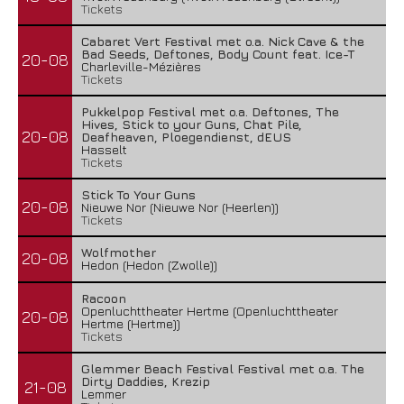
Tickets
Cabaret Vert Festival met o.a. Nick Cave & the
Bad Seeds, Deftones, Body Count feat. Ice-T
20-08
Charleville-Mézières
Tickets
Pukkelpop Festival met o.a. Deftones, The
Hives, Stick to your Guns, Chat Pile,
20-08
Deafheaven, Ploegendienst, dEUS
Hasselt
Tickets
Stick To Your Guns
20-08
Nieuwe Nor (Nieuwe Nor (Heerlen))
Tickets
Wolfmother
20-08
Hedon (Hedon (Zwolle))
Racoon
Openluchttheater Hertme (Openluchttheater
20-08
Hertme (Hertme))
Tickets
Glemmer Beach Festival Festival met o.a. The
Dirty Daddies, Krezip
21-08
Lemmer