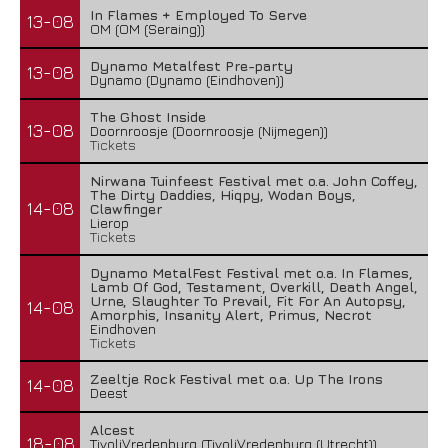
In Flames + Employed To Serve
13-08
OM (OM (Seraing))
Dynamo Metalfest Pre-party
13-08
Dynamo (Dynamo (Eindhoven))
The Ghost Inside
13-08
Doornroosje (Doornroosje (Nijmegen))
Tickets
Nirwana Tuinfeest Festival met o.a. John Coffey,
The Dirty Daddies, Hiqpy, Wodan Boys,
14-08
Clawfinger
Lierop
Tickets
Dynamo MetalFest Festival met o.a. In Flames,
Lamb Of God, Testament, Overkill, Death Angel,
Urne, Slaughter To Prevail, Fit For An Autopsy,
14-08
Amorphis, Insanity Alert, Primus, Necrot
Eindhoven
Tickets
Zeeltje Rock Festival met o.a. Up The Irons
14-08
Deest
Alcest
18-08
TivoliVredenburg (TivoliVredenburg (Utrecht))