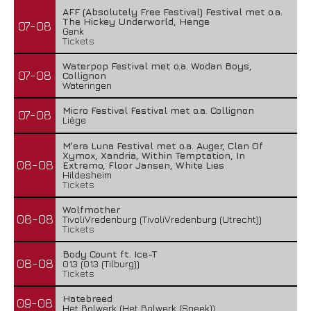
AFF (Absolutely Free Festival) Festival met o.a.
The Hickey Underworld, Henge
07-08
Genk
Tickets
Waterpop Festival met o.a. Wodan Boys,
07-08
Collignon
Wateringen
Micro Festival Festival met o.a. Collignon
07-08
Liège
M'era Luna Festival met o.a. Auger, Clan Of
Xymox, Xandria, Within Temptation, In
08-08
Extremo, Floor Jansen, White Lies
Hildesheim
Tickets
Wolfmother
08-08
TivoliVredenburg (TivoliVredenburg (Utrecht))
Tickets
Body Count ft. Ice-T
08-08
013 (013 (Tilburg))
Tickets
Hatebreed
09-08
Het Bolwerk (Het Bolwerk (Sneek))