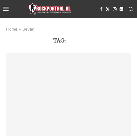
Home
»
Sever
TAG:
SEVER