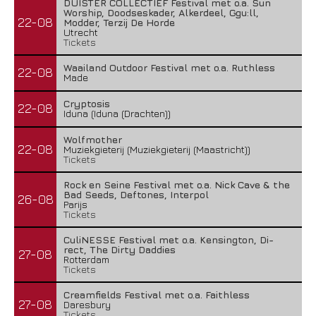
DUISTER COLLECTIEF Festival met o.a. Sun
Worship, Doodseskader, Alkerdeel, Ggu:ll,
22-08
Modder, Terzij De Horde
Utrecht
Tickets
Waailand Outdoor Festival met o.a. Ruthless
22-08
Made
Cryptosis
22-08
Iduna (Iduna (Drachten))
Wolfmother
22-08
Muziekgieterij (Muziekgieterij (Maastricht))
Tickets
Rock en Seine Festival met o.a. Nick Cave & the
Bad Seeds, Deftones, Interpol
26-08
Parijs
Tickets
CuliNESSE Festival met o.a. Kensington, Di-
rect, The Dirty Daddies
27-08
Rotterdam
Tickets
Creamfields Festival met o.a. Faithless
27-08
Daresbury
Tickets