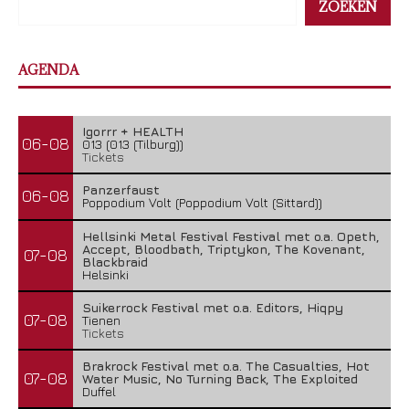
ZOEKEN
AGENDA
Igorrr + HEALTH
06-08
013 (013 (Tilburg))
Tickets
Panzerfaust
06-08
Poppodium Volt (Poppodium Volt (Sittard))
Hellsinki Metal Festival Festival met o.a. Opeth,
Accept, Bloodbath, Triptykon, The Kovenant,
07-08
Blackbraid
Helsinki
Suikerrock Festival met o.a. Editors, Hiqpy
07-08
Tienen
Tickets
Brakrock Festival met o.a. The Casualties, Hot
07-08
Water Music, No Turning Back, The Exploited
Duffel