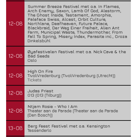
Summer Breeze Festival met o.a. In Flames,
Arch Enemy, Saxon, Lamb Of God, Alestorm,
The Ghost Inside, Testament, Amorphis,
Paleface Swiss, Alcest, Orbit Culture,
12-08
Northlane, Deafheaven, Future Palace,
Blackbraid, Der Weg Einer Freiheit, Alien Ant
Farm, Municipal Waste, Thundermother, From
Fall To Spring, Misery Index, Parasite inc., Groza
Dinkelsbühl
Øyafestivalen Festival met o.a. Nick Cave & the
12-08
Bad Seeds
Oslo
High On Fire
12-08
TivoliVredenburg (TivoliVredenburg (Utrecht))
Tickets
Judas Priest
12-08
013 (013 (Tilburg))
Ntjam Rosie - Who I Am
12-08
Theater aan de Parade (Theater aan de Parade
(Den Bosch))
Berg Feest Festival met o.a. Kensington
13-08
Tessenderlo