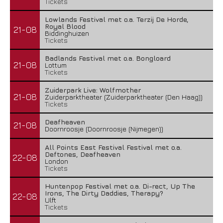
Tickets
Lowlands Festival met o.a. Terzij De Horde,
Royal Blood
21-08
Biddinghuizen
Tickets
Badlands Festival met o.a. Bongloard
21-08
Lottum
Tickets
Zuiderpark Live: Wolfmother
21-08
Zuiderparktheater (Zuiderparktheater (Den Haag))
Tickets
Deafheaven
21-08
Doornroosje (Doornroosje (Nijmegen))
All Points East Festival Festival met o.a.
Deftones, Deafheaven
22-08
London
Tickets
Huntenpop Festival met o.a. Di-rect, Up The
Irons, The Dirty Daddies, Therapy?
22-08
Ulft
Tickets