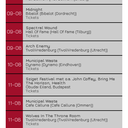
Midnight
09-08
Bibelot (Bibelot (Dordrecht))
Tickets
Spectral Wound
09-08
Hall Of Fame (Hall Of Fame (Tilburg))
Tickets
Arch Enemy
09-08
TivoliVredenburg (TivoliVredenburg (Utrecht))
Municipal Waste
10-08
Dynamo (Dynamo (Eindhoven))
Tickets
Sziget Festival met o.a. John Coffey, Bring Me
The Horizon, Health
11-08
Óbudai Eiland, Budapest
Tickets
Municipal Waste
11-08
Cafe Calluna (Cafe Calluna (Ommen))
Wolves In The Throne Room
11-08
TivoliVredenburg (TivoliVredenburg (Utrecht))
Tickets