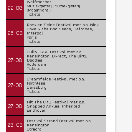
Wolfmother
Muziekgieterij (Muziekgieterij
22-08
(Maastricht))
Tickets
Rock en Seine Festival met o.a. Nick
Cave & the Bad Seeds, Deftones,
26-08
Interpol
Parijs
Tickets
CuliNESSE Festival met o.a.
Kensington, Di-rect, The Dirty
27-08
Daddies
Rotterdam
Tickets
Creamfields Festival met o.a.
Faithless
27-08
Daresbury
Tickets
Hit The City Festival met o.a.
27-08
Snapped Ankles, Inherited
Eindhoven
Festival Strand Festival met o.a.
28-08
Kensington
Utrecht