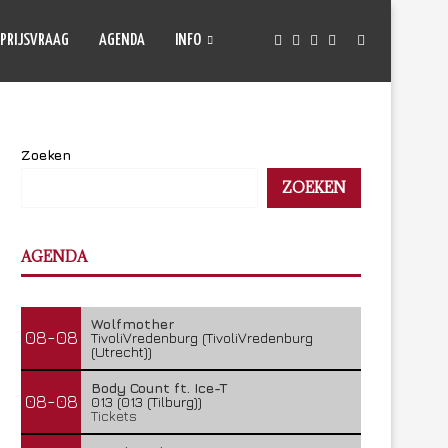
PRIJSVRAAG
AGENDA
INFO
Zoeken
ZOEKEN
AGENDA
Wolfmother
08-08
TivoliVredenburg (TivoliVredenburg
(Utrecht))
Body Count ft. Ice-T
08-08
013 (013 (Tilburg))
Tickets