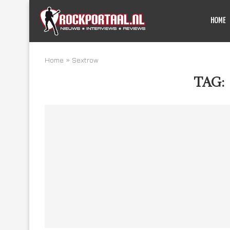
HOME
Home
»
Sextrow
TAG: