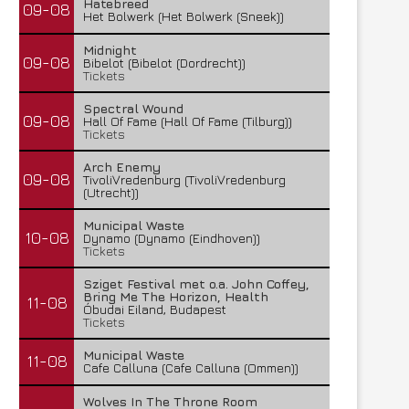
Hatebreed
09-08
Het Bolwerk (Het Bolwerk (Sneek))
Midnight
09-08
Bibelot (Bibelot (Dordrecht))
Tickets
Spectral Wound
09-08
Hall Of Fame (Hall Of Fame (Tilburg))
Tickets
Arch Enemy
09-08
TivoliVredenburg (TivoliVredenburg
(Utrecht))
Municipal Waste
10-08
Dynamo (Dynamo (Eindhoven))
Tickets
Sziget Festival met o.a. John Coffey,
Bring Me The Horizon, Health
11-08
Óbudai Eiland, Budapest
Tickets
Municipal Waste
11-08
Cafe Calluna (Cafe Calluna (Ommen))
Wolves In The Throne Room