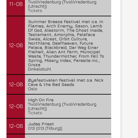
TivoliVredenburg (TivoliVredenburg
11-08
(Utrecht))
Tickets
Summer Breeze Festival met o.a. In
Flames, Arch Enemy, Saxon, Lamb
Of God, Alestorm, The Ghost Inside,
Testament, Amorphis, Paleface
Swiss, Alcest, Orbit Culture,
Northlane, Deafheaven, Future
12-08
Palace, Blackbraid, Der Weg Einer
Freiheit, Alien Ant Farm, Municipal
Waste, Thundermother, From Fall To
Spring, Misery Index, Parasite inc.,
Groza
Dinkelsbühl
Øyafestivalen Festival met o.a. Nick
12-08
Cave & the Bad Seeds
Oslo
High On Fire
TivoliVredenburg (TivoliVredenburg
12-08
(Utrecht))
Tickets
Judas Priest
12-08
013 (013 (Tilburg))