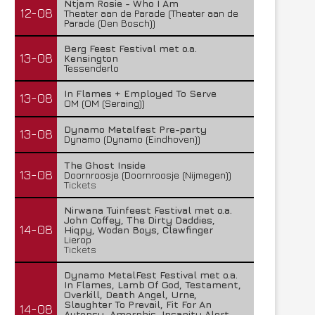
Ntjam Rosie - Who I Am
12-08
Theater aan de Parade (Theater aan de
Parade (Den Bosch))
Berg Feest Festival met o.a.
13-08
Kensington
Tessenderlo
In Flames + Employed To Serve
13-08
OM (OM (Seraing))
Dynamo Metalfest Pre-party
13-08
Dynamo (Dynamo (Eindhoven))
The Ghost Inside
13-08
Doornroosje (Doornroosje (Nijmegen))
Tickets
Nirwana Tuinfeest Festival met o.a.
John Coffey, The Dirty Daddies,
14-08
Hiqpy, Wodan Boys, Clawfinger
Lierop
Tickets
Dynamo MetalFest Festival met o.a.
In Flames, Lamb Of God, Testament,
Overkill, Death Angel, Urne,
Slaughter To Prevail, Fit For An
14-08
Autopsy, Amorphis, Insanity Alert,