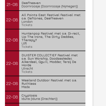
Deafheaven
21-08
Doornroosje (Doornroosje (Nijmegen))
All Points East Festival Festival met
o.a. Deftones, Deafheaven
22-08
London
Tickets
Huntenpop Festival met o.a. Di-rect,
Up The Irons, The Dirty Daddies,
22-08
Therapy?
Ulft
Tickets
DUISTER COLLECTIEF Festival met
o.a. Sun Worship, Doodseskader,
Alkerdeel, Ggu:ll, Modder, Terzij De
22-08
Horde
Utrecht
Tickets
Waailand Outdoor Festival met o.a.
22-08
Ruthless
Made
Cryptosis
22-08
Iduna (Iduna (Drachten))