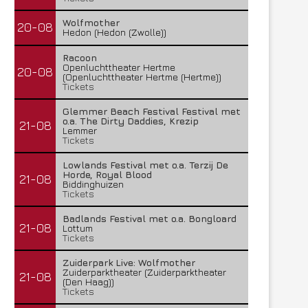
Wolfmother
20-08
Hedon (Hedon (Zwolle))
Racoon
Openluchttheater Hertme
20-08
(Openluchttheater Hertme (Hertme))
Tickets
Glemmer Beach Festival Festival met
o.a. The Dirty Daddies, Krezip
21-08
Lemmer
Tickets
Lowlands Festival met o.a. Terzij De
Horde, Royal Blood
21-08
Biddinghuizen
Tickets
Badlands Festival met o.a. Bongloard
21-08
Lottum
Tickets
Zuiderpark Live: Wolfmother
Zuiderparktheater (Zuiderparktheater
21-08
(Den Haag))
Tickets