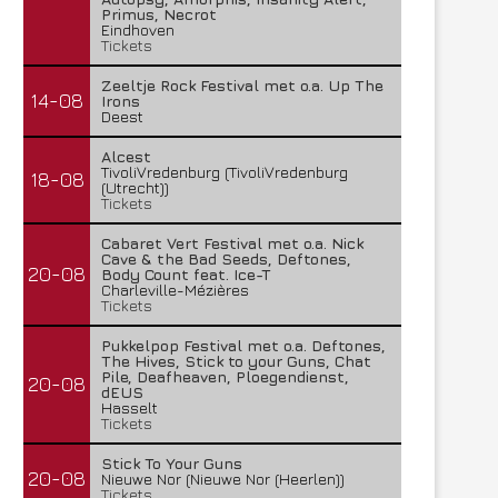
Primus, Necrot
Eindhoven
Tickets
Zeeltje Rock Festival met o.a. Up The
14-08
Irons
Deest
Alcest
TivoliVredenburg (TivoliVredenburg
18-08
(Utrecht))
Tickets
Cabaret Vert Festival met o.a. Nick
Cave & the Bad Seeds, Deftones,
20-08
Body Count feat. Ice-T
Charleville-Mézières
Tickets
Pukkelpop Festival met o.a. Deftones,
The Hives, Stick to your Guns, Chat
Pile, Deafheaven, Ploegendienst,
20-08
dEUS
Hasselt
Tickets
Stick To Your Guns
20-08
Nieuwe Nor (Nieuwe Nor (Heerlen))
Tickets