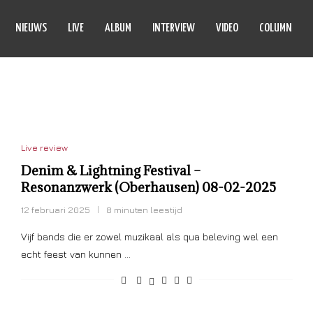
NIEUWS
LIVE
ALBUM
INTERVIEW
VIDEO
COLUMN
SEXTROW
Live review
Denim & Lightning Festival –
Resonanzwerk (Oberhausen) 08-02-2025
12 februari 2025
8 minuten leestijd
Vijf bands die er zowel muzikaal als qua beleving wel een
echt feest van kunnen …