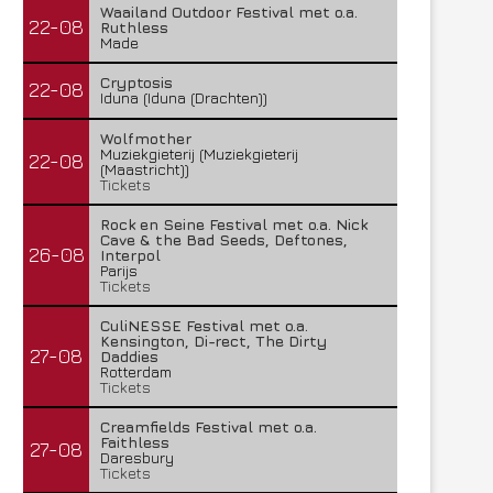
Waailand Outdoor Festival met o.a.
22-08
Ruthless
Made
Cryptosis
22-08
Iduna (Iduna (Drachten))
Wolfmother
Muziekgieterij (Muziekgieterij
22-08
(Maastricht))
Tickets
Rock en Seine Festival met o.a. Nick
Cave & the Bad Seeds, Deftones,
26-08
Interpol
Parijs
Tickets
CuliNESSE Festival met o.a.
Kensington, Di-rect, The Dirty
27-08
Daddies
Rotterdam
Tickets
Creamfields Festival met o.a.
Faithless
27-08
Daresbury
Tickets