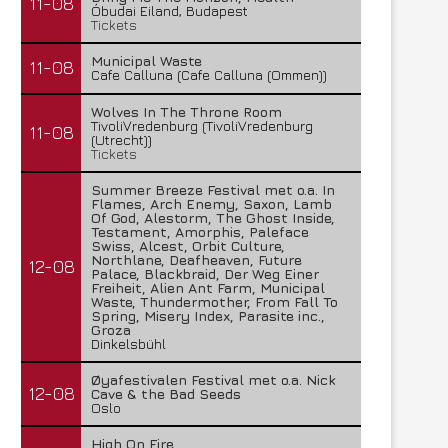
11-08
Óbudai Eiland, Budapest
Tickets
Municipal Waste
11-08
Cafe Calluna (Cafe Calluna (Ommen))
Wolves In The Throne Room
TivoliVredenburg (TivoliVredenburg
11-08
(Utrecht))
Tickets
Summer Breeze Festival met o.a. In
Flames, Arch Enemy, Saxon, Lamb
Of God, Alestorm, The Ghost Inside,
Testament, Amorphis, Paleface
Swiss, Alcest, Orbit Culture,
Northlane, Deafheaven, Future
12-08
Palace, Blackbraid, Der Weg Einer
Freiheit, Alien Ant Farm, Municipal
Waste, Thundermother, From Fall To
Spring, Misery Index, Parasite inc.,
Groza
Dinkelsbühl
Øyafestivalen Festival met o.a. Nick
12-08
Cave & the Bad Seeds
Oslo
High On Fire