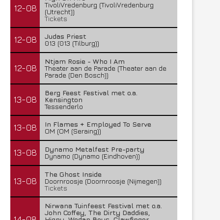
TivoliVredenburg (TivoliVredenburg
12-08
(Utrecht))
Tickets
Judas Priest
12-08
013 (013 (Tilburg))
Ntjam Rosie - Who I Am
12-08
Theater aan de Parade (Theater aan de
Parade (Den Bosch))
Berg Feest Festival met o.a.
13-08
Kensington
Tessenderlo
In Flames + Employed To Serve
13-08
OM (OM (Seraing))
Dynamo Metalfest Pre-party
13-08
Dynamo (Dynamo (Eindhoven))
The Ghost Inside
13-08
Doornroosje (Doornroosje (Nijmegen))
Tickets
Nirwana Tuinfeest Festival met o.a.
John Coffey, The Dirty Daddies,
14-08
Hiqpy, Wodan Boys, Clawfinger