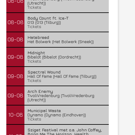
08-08
(Utrecht))
Tickets
Body Count ft. Ice-T
08-08
013 (013 (Tilburg))
Tickets
Hatebreed
09-08
Het Bolwerk (Het Bolwerk (Sneek))
Midnight
09-08
Bibelot (Bibelot (Dordrecht))
Tickets
Spectral Wound
09-08
Hall Of Fame (Hall Of Fame (Tilburg))
Tickets
Arch Enemy
09-08
TivoliVredenburg (TivoliVredenburg
(Utrecht))
Municipal Waste
10-08
Dynamo (Dynamo (Eindhoven))
Tickets
Sziget Festival met o.a. John Coffey,
Bring Me The Horizon, Health