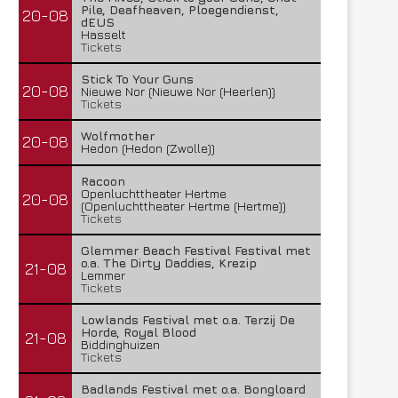
Pile, Deafheaven, Ploegendienst,
20-08
dEUS
Hasselt
Tickets
Stick To Your Guns
20-08
Nieuwe Nor (Nieuwe Nor (Heerlen))
Tickets
Wolfmother
20-08
Hedon (Hedon (Zwolle))
Racoon
Openluchttheater Hertme
20-08
(Openluchttheater Hertme (Hertme))
Tickets
Glemmer Beach Festival Festival met
o.a. The Dirty Daddies, Krezip
21-08
Lemmer
Tickets
Lowlands Festival met o.a. Terzij De
Horde, Royal Blood
21-08
Biddinghuizen
Tickets
Badlands Festival met o.a. Bongloard