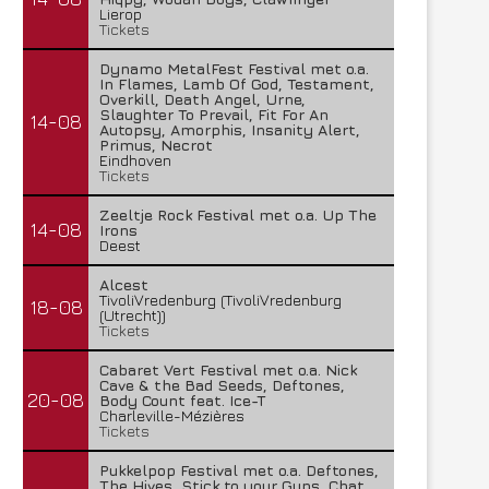
Lierop
Tickets
Dynamo MetalFest Festival met o.a.
In Flames, Lamb Of God, Testament,
Overkill, Death Angel, Urne,
Slaughter To Prevail, Fit For An
14-08
Autopsy, Amorphis, Insanity Alert,
Primus, Necrot
Eindhoven
Tickets
Zeeltje Rock Festival met o.a. Up The
14-08
Irons
Deest
Alcest
TivoliVredenburg (TivoliVredenburg
18-08
(Utrecht))
Tickets
Cabaret Vert Festival met o.a. Nick
Cave & the Bad Seeds, Deftones,
20-08
Body Count feat. Ice-T
Charleville-Mézières
Tickets
Pukkelpop Festival met o.a. Deftones,
The Hives, Stick to your Guns, Chat