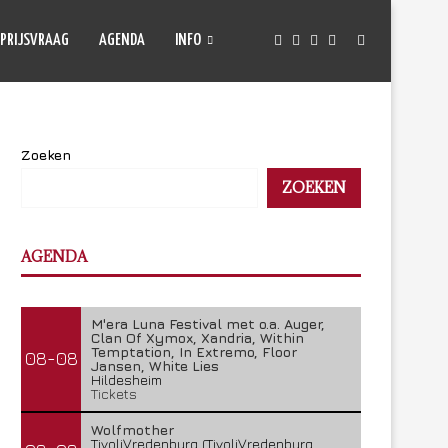
PRIJSVRAAG
AGENDA
INFO
Zoeken
ZOEKEN
AGENDA
M'era Luna Festival met o.a. Auger,
Clan Of Xymox, Xandria, Within
Temptation, In Extremo, Floor
08-08
Jansen, White Lies
Hildesheim
Tickets
Wolfmother
TivoliVredenburg (TivoliVredenburg