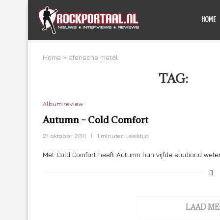
HOME
Home
»
sferische metal
TAG:
SFE
Album review
Autumn – Cold Comfort
21 oktober 2011
1 minuten leestijd
Met Cold Comfort heeft Autumn hun vijfde studiocd wet
LAAD ME