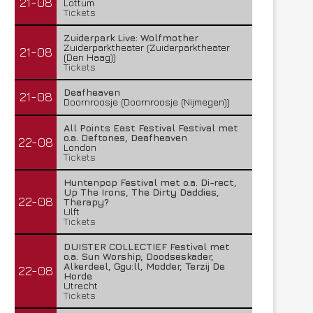
21-08
Lottum
Tickets
Zuiderpark Live: Wolfmother
Zuiderparktheater (Zuiderparktheater
21-08
(Den Haag))
Tickets
Deafheaven
21-08
Doornroosje (Doornroosje (Nijmegen))
All Points East Festival Festival met
o.a. Deftones, Deafheaven
22-08
London
Tickets
Huntenpop Festival met o.a. Di-rect,
Up The Irons, The Dirty Daddies,
22-08
Therapy?
Ulft
Tickets
DUISTER COLLECTIEF Festival met
o.a. Sun Worship, Doodseskader,
Alkerdeel, Ggu:ll, Modder, Terzij De
22-08
Horde
Utrecht
Tickets