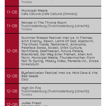
Tickets
Municipal Waste
11-08
Cafe Calluna (Cafe Calluna (Ommen))
Wolves In The Throne Room
11-08
TivoliVredenburg (TivoliVredenburg (Utrecht))
Tickets
Summer Breeze Festival met o.a. In Flames,
Arch Enemy, Saxon, Lamb Of God, Alestorm,
The Ghost Inside, Testament, Amorphis,
Paleface Swiss, Alcest, Orbit Culture,
12-08
Northlane, Deafheaven, Future Palace,
Blackbraid, Der Weg Einer Freiheit, Alien Ant
Farm, Municipal Waste, Thundermother, From
Fall To Spring, Misery Index, Parasite inc., Groza
Dinkelsbühl
Øyafestivalen Festival met o.a. Nick Cave & the
12-08
Bad Seeds
Oslo
High On Fire
12-08
TivoliVredenburg (TivoliVredenburg (Utrecht))
Tickets
Judas Priest
12-08