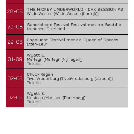
THE HICKEY UNDERWORLD - DAK SESSION #3
28-08
Wilde Westen (Wilde Westen (Kortrijk))
Superbloom Festival Festival met o.a. Bastille
29-08
Munchen, Duitsland
Popelucht Festival met o.a. Queen of Spades
29-08
Etten-Leur
Wyatt E.
01-09
Merleyn (Merleyn (Nijmegen))
Tickets
Chuck Ragan
02-09
TivoliVredenburg (TivoliVredenburg (Utrecht))
Tickets
Wyatt E.
02-09
Musicon (Musicon (Den Haag))
Tickets