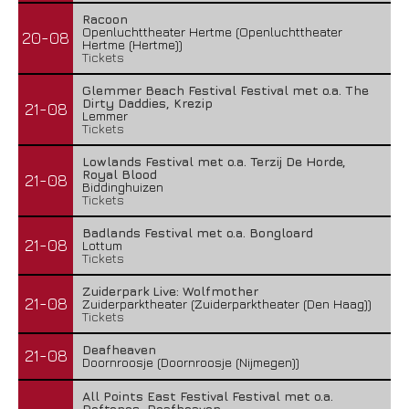
Racoon
Openluchttheater Hertme (Openluchttheater
20-08
Hertme (Hertme))
Tickets
Glemmer Beach Festival Festival met o.a. The
Dirty Daddies, Krezip
21-08
Lemmer
Tickets
Lowlands Festival met o.a. Terzij De Horde,
Royal Blood
21-08
Biddinghuizen
Tickets
Badlands Festival met o.a. Bongloard
21-08
Lottum
Tickets
Zuiderpark Live: Wolfmother
21-08
Zuiderparktheater (Zuiderparktheater (Den Haag))
Tickets
Deafheaven
21-08
Doornroosje (Doornroosje (Nijmegen))
All Points East Festival Festival met o.a.
Deftones, Deafheaven