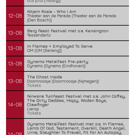
013 (013 (Tilburg))
Ntjam Rosie - Who I Am
12-08
Theater aan de Parade (Theater aan de Parade
(Den Bosch))
Berg Feest Festival met o.a. Kensington
13-08
Tessenderlo
In Flames + Employed To Serve
13-08
OM (OM (Seraing))
Dynamo Metalfest Pre-party
13-08
Dynamo (Dynamo (Eindhoven))
The Ghost Inside
13-08
Doornroosje (Doornroosje (Nijmegen))
Tickets
Nirwana Tuinfeest Festival met o.a. John Coffey,
The Dirty Daddies, Hiqpy, Wodan Boys,
14-08
Clawfinger
Lierop
Tickets
Dynamo MetalFest Festival met o.a. In Flames,
Lamb Of God, Testament, Overkill, Death Angel,
Urne, Slaughter To Prevail, Fit For An Autopsy,
14-08