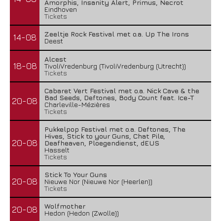
Amorphis, Insanity Alert, Primus, Necrot
Eindhoven
Tickets
Zeeltje Rock Festival met o.a. Up The Irons
14-08
Deest
Alcest
18-08
TivoliVredenburg (TivoliVredenburg (Utrecht))
Tickets
Cabaret Vert Festival met o.a. Nick Cave & the
Bad Seeds, Deftones, Body Count feat. Ice-T
20-08
Charleville-Mézières
Tickets
Pukkelpop Festival met o.a. Deftones, The
Hives, Stick to your Guns, Chat Pile,
20-08
Deafheaven, Ploegendienst, dEUS
Hasselt
Tickets
Stick To Your Guns
20-08
Nieuwe Nor (Nieuwe Nor (Heerlen))
Tickets
Wolfmother
20-08
Hedon (Hedon (Zwolle))