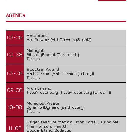
AGENDA
Hatebreed
09-08
Het Bolwerk (Het Bolwerk (Sneek))
Midnight
09-08
Bibelot (Bibelot (Dordrecht))
Tickets
Spectral Wound
09-08
Hall Of Fame (Hall Of Fame (Tilburg))
Tickets
Arch Enemy
09-08
TivoliVredenburg (TivoliVredenburg (Utrecht))
Municipal Waste
10-08
Dynamo (Dynamo (Eindhoven))
Tickets
Sziget Festival met o.a. John Coffey, Bring Me
The Horizon, Health
11-08
Óbudai Eiland, Budapest