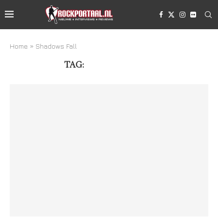
Home
»
Shadows Fall
TAG:
SHADOWS FALL