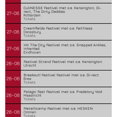
CuliNESSE Festival met o.a. Kensington, Di-
rect, The Dirty Daddies
27-08
Rotterdam
Tickets
Creamfields Festival met o.a. Faithless
27-08
Daresbury
Tickets
Hit The City Festival met o.a. Snapped Ankles,
27-08
Inherited
Eindhoven
Festival Strand Festival met o.a. Kensington
28-08
Utrecht
Breekout! Festival Festival met o.a. Di-rect
28-08
Bree
Tickets
Pelagic Fest Festival met o.a. Predatory Void
28-08
Maastricht
Tickets
Metallicamp Festival met o.a. HESKEN
28-08
Ommen
Tickets