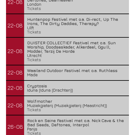
22-08
London
Tickets
Huntenpop Festival met o.a. Di-rect, Up The
Irons, The Dirty Daddies, Therapy?
22-08
Ulft
Tickets
DUISTER COLLECTIEF Festival met o.a. Sun
Worship, Doodseskader, Alkerdeel, Ggu:ll,
22-08
Modder, Terzij De Horde
Utrecht
Tickets
Waailand Outdoor Festival met o.a. Ruthless
22-08
Made
Cryptosis
22-08
Iduna (Iduna (Drachten))
Wolfmother
22-08
Muziekgieterij (Muziekgieterij (Maastricht))
Tickets
Rock en Seine Festival met o.a. Nick Cave & the
Bad Seeds, Deftones, Interpol
26-08
Parijs
Tickets