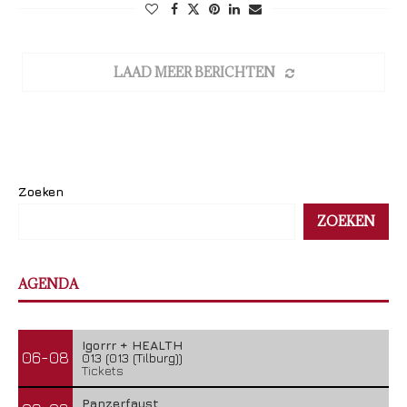
LAAD MEER BERICHTEN
Zoeken
ZOEKEN
AGENDA
Igorrr + HEALTH
06-08
013 (013 (Tilburg))
Tickets
Panzerfaust