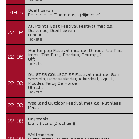
Deafheaven
21-08
Doornroosje (Doornroosje (Nijmegen))
All Points East Festival Festival met o.a.
Deftones, Deafheaven
22-08
London
Tickets
Huntenpop Festival met o.a. Di-rect, Up The
Irons, The Dirty Daddies, Therapy?
22-08
Ulft
Tickets
DUISTER COLLECTIEF Festival met o.a. Sun
Worship, Doodseskader, Alkerdeel, Ggu:ll,
22-08
Modder, Terzij De Horde
Utrecht
Tickets
Waailand Outdoor Festival met o.a. Ruthless
22-08
Made
Cryptosis
22-08
Iduna (Iduna (Drachten))
Wolfmother
22-08
Muziekgieterij (Muziekgieterij (Maastricht))