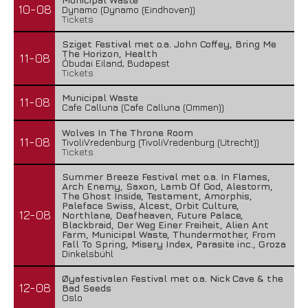
10-08
Dynamo (Dynamo (Eindhoven))
Tickets
Sziget Festival met o.a. John Coffey, Bring Me
The Horizon, Health
11-08
Óbudai Eiland, Budapest
Tickets
Municipal Waste
11-08
Cafe Calluna (Cafe Calluna (Ommen))
Wolves In The Throne Room
11-08
TivoliVredenburg (TivoliVredenburg (Utrecht))
Tickets
Summer Breeze Festival met o.a. In Flames,
Arch Enemy, Saxon, Lamb Of God, Alestorm,
The Ghost Inside, Testament, Amorphis,
Paleface Swiss, Alcest, Orbit Culture,
12-08
Northlane, Deafheaven, Future Palace,
Blackbraid, Der Weg Einer Freiheit, Alien Ant
Farm, Municipal Waste, Thundermother, From
Fall To Spring, Misery Index, Parasite inc., Groza
Dinkelsbühl
Øyafestivalen Festival met o.a. Nick Cave & the
12-08
Bad Seeds
Oslo