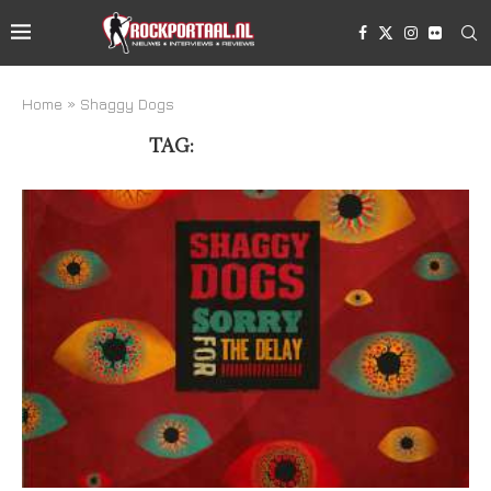
Home
»
Shaggy Dogs
TAG:
SHAGGY DOGS