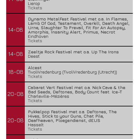
Lierop
Tickets
Dynamo MetalFest Festival met o.a. In Flames,
Lamb Of God, Testament, Overkill, Death Angel,
Urne, Slaughter To Prevail, Fit For An Autopsy,
14-08
Amorphis, Insanity Alert, Primus, Necrot
Eindhoven
Tickets
Zeeltje Rock Festival met o.a. Up The Irons
14-08
Deest
Alcest
18-08
TivoliVredenburg (TivoliVredenburg (Utrecht))
Tickets
Cabaret Vert Festival met o.a. Nick Cave & the
Bad Seeds, Deftones, Body Count feat. Ice-T
20-08
Charleville-Mézières
Tickets
Pukkelpop Festival met o.a. Deftones, The
Hives, Stick to your Guns, Chat Pile,
20-08
Deafheaven, Ploegendienst, dEUS
Hasselt
Tickets