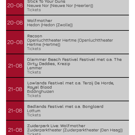
Stick To Your Guns
20-08
Nieuwe Nor (Nieuwe Nor (Heerlen))
Tickets
Wolfmother
20-08
Hedon (Hedon (Zwolle))
Racoon
Openluchttheater Hertme (Openluchttheater
20-08
Hertme (Hertme))
Tickets
Glemmer Beach Festival Festival met o.a. The
Dirty Daddies, Krezip
21-08
Lemmer
Tickets
Lowlands Festival met o.a. Terzij De Horde,
Royal Blood
21-08
Biddinghuizen
Tickets
Badlands Festival met o.a. Bongloard
21-08
Lottum
Tickets
Zuiderpark Live: Wolfmother
21-08
Zuiderparktheater (Zuiderparktheater (Den Haag))
Tickets