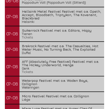
06-08
Poppodium Volt (Poppodium Volt (Sittard))
Hellsinki Metal Festival Festival met o.a. Opeth,
Accept, Bloodbath, Triptykon, The Kovenant,
07-08
Blackbraid
Helsinki
Suikerrock Festival met o.a. Editors, Hiqpy
07-08
Tienen
Tickets
Brakrock Festival met o.a. The Casualties, Hot
07-08
Water Music, No Turning Back, The Exploited
Duffel
AFF (Absolutely Free Festival) Festival met o.a.
The Hickey Underworld, Henge
07-08
Genk
Tickets
Waterpop Festival met o.a. Wodan Boys,
07-08
Collignon
Wateringen
Micro Festival Festival met o.a. Collignon
07-08
Liège
M'era Luna Festival met o.a. Auger, Clan Of