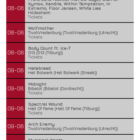
Xymox, Xandria, Within Temptation, In
08-08
Extremo, Floor Jansen, White Lies
Hildesheim
Tickets
Wolfmother
08-08
TivoliVredenburg (TivoliVredenburg (Utrecht))
Tickets
Body Count ft. Ice-T
08-08
013 (013 (Tilburg))
Tickets
Hatebreed
09-08
Het Bolwerk (Het Bolwerk (Sneek))
Midnight
09-08
Bibelot (Bibelot (Dordrecht))
Tickets
Spectral Wound
09-08
Hall Of Fame (Hall Of Fame (Tilburg))
Tickets
Arch Enemy
09-08
TivoliVredenburg (TivoliVredenburg (Utrecht))
Municipal Waste