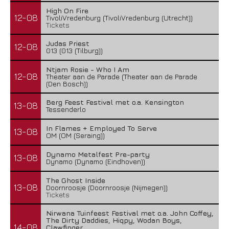
High On Fire
12-08
TivoliVredenburg (TivoliVredenburg (Utrecht))
Tickets
Judas Priest
12-08
013 (013 (Tilburg))
Ntjam Rosie - Who I Am
12-08
Theater aan de Parade (Theater aan de Parade
(Den Bosch))
Berg Feest Festival met o.a. Kensington
13-08
Tessenderlo
In Flames + Employed To Serve
13-08
OM (OM (Seraing))
Dynamo Metalfest Pre-party
13-08
Dynamo (Dynamo (Eindhoven))
The Ghost Inside
13-08
Doornroosje (Doornroosje (Nijmegen))
Tickets
Nirwana Tuinfeest Festival met o.a. John Coffey,
The Dirty Daddies, Hiqpy, Wodan Boys,
14-08
Clawfinger