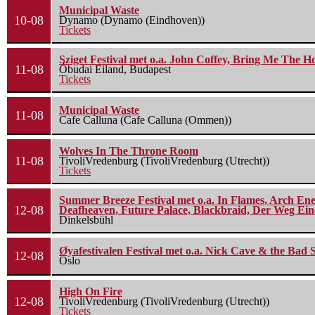
Municipal Waste
10-08
Dynamo (Dynamo (Eindhoven))
Tickets
Sziget Festival met o.a. John Coffey, Bring Me The H
11-08
Óbudai Eiland, Budapest
Tickets
Municipal Waste
11-08
Cafe Calluna (Cafe Calluna (Ommen))
Wolves In The Throne Room
11-08
TivoliVredenburg (TivoliVredenburg (Utrecht))
Tickets
Summer Breeze Festival met o.a. In Flames, Arch Ene
12-08
Deafheaven, Future Palace, Blackbraid, Der Weg Eine
Dinkelsbühl
Øyafestivalen Festival met o.a. Nick Cave & the Bad 
12-08
Oslo
High On Fire
12-08
TivoliVredenburg (TivoliVredenburg (Utrecht))
Tickets