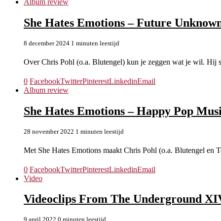
Album review
She Hates Emotions – Future Unknow
8 december 2024
1 minuten leestijd
Over Chris Pohl (o.a. Blutengel) kun je zeggen wat je wil. Hij 
0
Facebook
Twitter
Pinterest
Linkedin
Email
Album review
She Hates Emotions – Happy Pop Mus
28 november 2022
1 minuten leestijd
Met She Hates Emotions maakt Chris Pohl (o.a. Blutengel en
0
Facebook
Twitter
Pinterest
Linkedin
Email
Video
Videoclips From The Underground XIV
9 april 2022
0 minuten leestijd