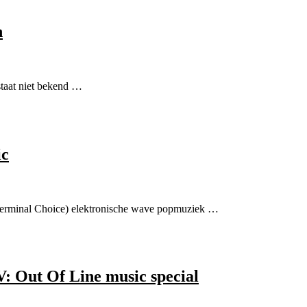
n
staat niet bekend …
ic
 Terminal Choice) elektronische wave popmuziek …
: Out Of Line music special