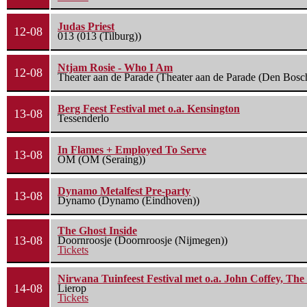
Judas Priest
12-08
013 (013 (Tilburg))
Ntjam Rosie - Who I Am
12-08
Theater aan de Parade (Theater aan de Parade (Den Bosc
Berg Feest Festival met o.a. Kensington
13-08
Tessenderlo
In Flames + Employed To Serve
13-08
OM (OM (Seraing))
Dynamo Metalfest Pre-party
13-08
Dynamo (Dynamo (Eindhoven))
The Ghost Inside
13-08
Doornroosje (Doornroosje (Nijmegen))
Tickets
Nirwana Tuinfeest Festival met o.a. John Coffey, Th
14-08
Lierop
Tickets