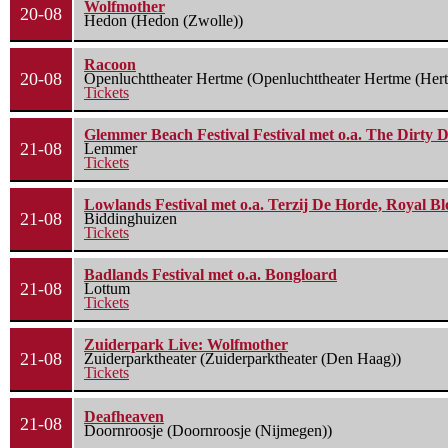
Wolfmother
20-08
Hedon (Hedon (Zwolle))
Racoon
20-08
Openluchttheater Hertme (Openluchttheater Hertme (Her
Tickets
Glemmer Beach Festival Festival met o.a. The Dirty D
21-08
Lemmer
Tickets
Lowlands Festival met o.a. Terzij De Horde, Royal B
21-08
Biddinghuizen
Tickets
Badlands Festival met o.a. Bongloard
21-08
Lottum
Tickets
Zuiderpark Live: Wolfmother
21-08
Zuiderparktheater (Zuiderparktheater (Den Haag))
Tickets
Deafheaven
21-08
Doornroosje (Doornroosje (Nijmegen))