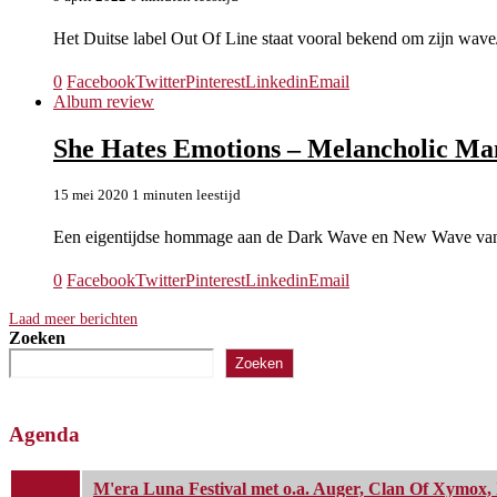
Het Duitse label Out Of Line staat vooral bekend om zijn wave
0
Facebook
Twitter
Pinterest
Linkedin
Email
Album review
She Hates Emotions – Melancholic Ma
15 mei 2020
1 minuten leestijd
Een eigentijdse hommage aan de Dark Wave en New Wave van 
0
Facebook
Twitter
Pinterest
Linkedin
Email
Laad meer berichten
Zoeken
Zoeken
Agenda
M'era Luna Festival met o.a. Auger, Clan Of Xymox, 