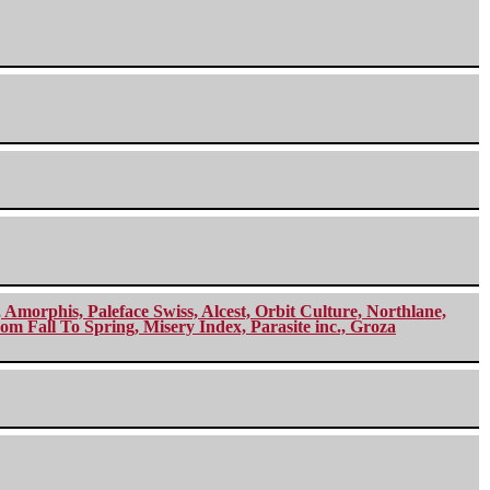
morphis, Paleface Swiss, Alcest, Orbit Culture, Northlane,
m Fall To Spring, Misery Index, Parasite inc., Groza