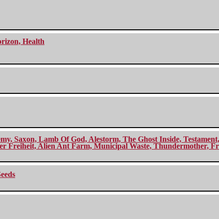
orizon, Health
my, Saxon, Lamb Of God, Alestorm, The Ghost Inside, Testament, A
r Freiheit, Alien Ant Farm, Municipal Waste, Thundermother, Fro
Seeds