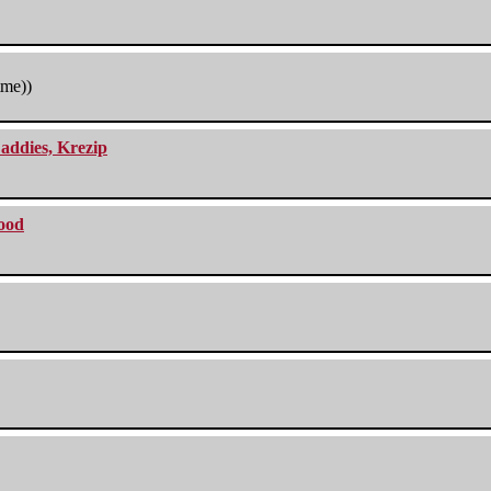
tme))
addies, Krezip
lood