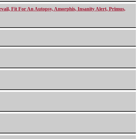
ail, Fit For An Autopsy, Amorphis, Insanity Alert, Primus,