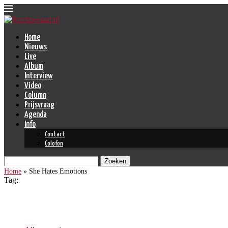
Home
Nieuws
Live
Album
Interview
Video
Column
Prijsvraag
Agenda
Info
Contact
Colofon
Zoeken
Home
»
She Hates Emotions
Tag:
She Hates Emotions