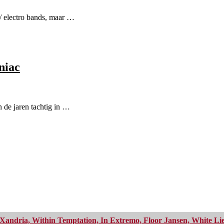
/ electro bands, maar …
niac
de jaren tachtig in …
Xandria, Within Temptation, In Extremo, Floor Jansen, White Li