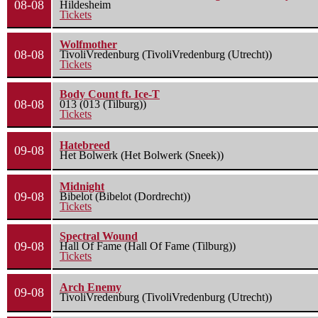
08-08
Hildesheim
Tickets
Wolfmother
08-08
TivoliVredenburg (TivoliVredenburg (Utrecht))
Tickets
Body Count ft. Ice-T
08-08
013 (013 (Tilburg))
Tickets
Hatebreed
09-08
Het Bolwerk (Het Bolwerk (Sneek))
Midnight
09-08
Bibelot (Bibelot (Dordrecht))
Tickets
Spectral Wound
09-08
Hall Of Fame (Hall Of Fame (Tilburg))
Tickets
Arch Enemy
09-08
TivoliVredenburg (TivoliVredenburg (Utrecht))