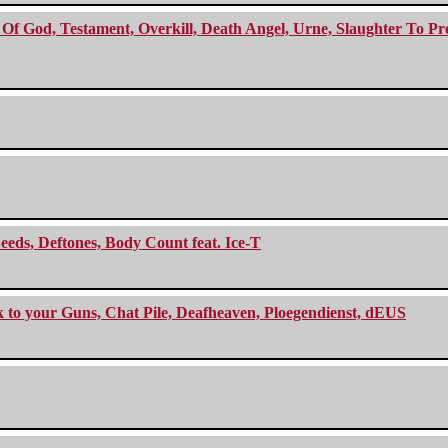
f God, Testament, Overkill, Death Angel, Urne, Slaughter To Prev
eeds, Deftones, Body Count feat. Ice-T
ck to your Guns, Chat Pile, Deafheaven, Ploegendienst, dEUS