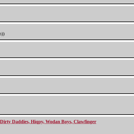
h))
e Dirty Daddies, Hiqpy, Wodan Boys, Clawfinger