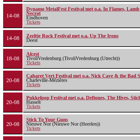
Dynamo MetalFest Festival met o.a. In Flames, Lamb O
Necrot
14-08
Eindhoven
Tickets
Zeeltje Rock Festival met o.a. Up The Irons
14-08
Deest
Alcest
18-08
TivoliVredenburg (TivoliVredenburg (Utrecht))
Tickets
Cabaret Vert Festival met o.a. Nick Cave & the Bad S
20-08
Charleville-Mézières
Tickets
Pukkelpop Festival met o.a. Deftones, The Hives, Sti
20-08
Hasselt
Tickets
Stick To Your Guns
20-08
Nieuwe Nor (Nieuwe Nor (Heerlen))
Tickets