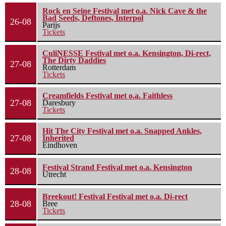
Rock en Seine Festival met o.a. Nick Cave & the
Bad Seeds, Deftones, Interpol
26-08
Parijs
Tickets
CuliNESSE Festival met o.a. Kensington, Di-rect,
The Dirty Daddies
27-08
Rotterdam
Tickets
Creamfields Festival met o.a. Faithless
27-08
Daresbury
Tickets
Hit The City Festival met o.a. Snapped Ankles,
27-08
Inherited
Eindhoven
Festival Strand Festival met o.a. Kensington
28-08
Utrecht
Breekout! Festival Festival met o.a. Di-rect
28-08
Bree
Tickets