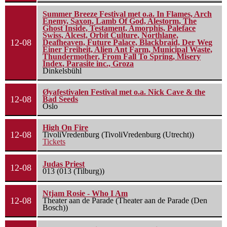
Summer Breeze Festival met o.a. In Flames, Arch
Enemy, Saxon, Lamb Of God, Alestorm, The
Ghost Inside, Testament, Amorphis, Paleface
Swiss, Alcest, Orbit Culture, Northlane,
12-08
Deafheaven, Future Palace, Blackbraid, Der Weg
Einer Freiheit, Alien Ant Farm, Municipal Waste,
Thundermother, From Fall To Spring, Misery
Index, Parasite inc., Groza
Dinkelsbühl
Øyafestivalen Festival met o.a. Nick Cave & the
12-08
Bad Seeds
Oslo
High On Fire
12-08
TivoliVredenburg (TivoliVredenburg (Utrecht))
Tickets
Judas Priest
12-08
013 (013 (Tilburg))
Ntjam Rosie - Who I Am
12-08
Theater aan de Parade (Theater aan de Parade (Den
Bosch))