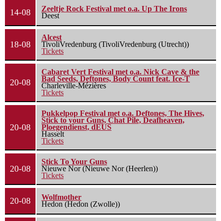
Zeeltje Rock Festival met o.a. Up The Irons
14-08
Deest
Alcest
18-08
TivoliVredenburg (TivoliVredenburg (Utrecht))
Tickets
Cabaret Vert Festival met o.a. Nick Cave & the
Bad Seeds, Deftones, Body Count feat. Ice-T
20-08
Charleville-Mézières
Tickets
Pukkelpop Festival met o.a. Deftones, The Hives,
Stick to your Guns, Chat Pile, Deafheaven,
20-08
Ploegendienst, dEUS
Hasselt
Tickets
Stick To Your Guns
20-08
Nieuwe Nor (Nieuwe Nor (Heerlen))
Tickets
Wolfmother
20-08
Hedon (Hedon (Zwolle))