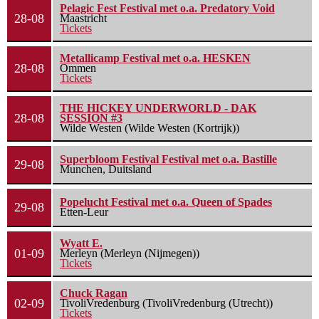
Pelagic Fest Festival met o.a. Predatory Void
28-08
Maastricht
Tickets
Metallicamp Festival met o.a. HESKEN
28-08
Ommen
Tickets
THE HICKEY UNDERWORLD - DAK
28-08
SESSION #3
Wilde Westen (Wilde Westen (Kortrijk))
Superbloom Festival Festival met o.a. Bastille
29-08
Munchen, Duitsland
Popelucht Festival met o.a. Queen of Spades
29-08
Etten-Leur
Wyatt E.
01-09
Merleyn (Merleyn (Nijmegen))
Tickets
Chuck Ragan
02-09
TivoliVredenburg (TivoliVredenburg (Utrecht))
Tickets