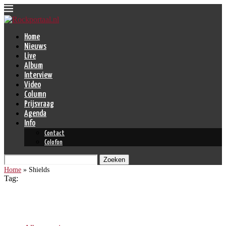
Home
Nieuws
Live
Album
Interview
Video
Column
Prijsvraag
Agenda
Info
Contact
Colofon
Zoeken
Home
»
Shields
Tag:
Shields