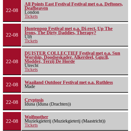
All Points East Festival Festival met o.a. Deftones,
Deafheaven
22-08
London
Tickets
Huntenpop Festival met o.a. Di-rect, Up The
Irons, The Dirty Daddies, Therapy?
22-08
Ulft
Tickets
DUISTER COLLECTIEF Festival met o.a. Sun
Worship, Doodseskader, Alkerdeel, Ggu:ll,
22-08
Modder, Terzij De Horde
Utrecht
Tickets
Waailand Outdoor Festival met o.a. Ruthless
22-08
Made
Cryptosis
22-08
Iduna (Iduna (Drachten))
Wolfmother
22-08
Muziekgieterij (Muziekgieterij (Maastricht))
Tickets