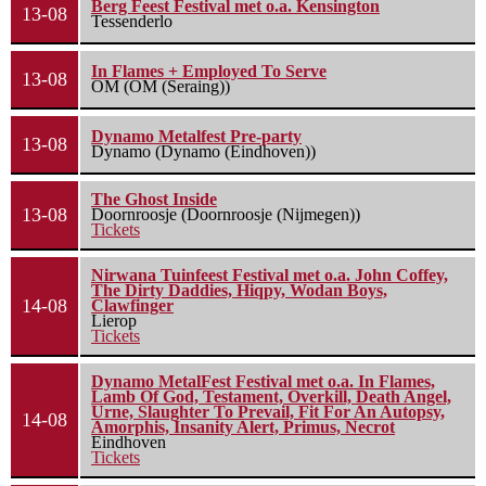
Berg Feest Festival met o.a. Kensington
13-08
Tessenderlo
In Flames + Employed To Serve
13-08
OM (OM (Seraing))
Dynamo Metalfest Pre-party
13-08
Dynamo (Dynamo (Eindhoven))
The Ghost Inside
13-08
Doornroosje (Doornroosje (Nijmegen))
Tickets
Nirwana Tuinfeest Festival met o.a. John Coffey,
The Dirty Daddies, Hiqpy, Wodan Boys,
14-08
Clawfinger
Lierop
Tickets
Dynamo MetalFest Festival met o.a. In Flames,
Lamb Of God, Testament, Overkill, Death Angel,
Urne, Slaughter To Prevail, Fit For An Autopsy,
14-08
Amorphis, Insanity Alert, Primus, Necrot
Eindhoven
Tickets