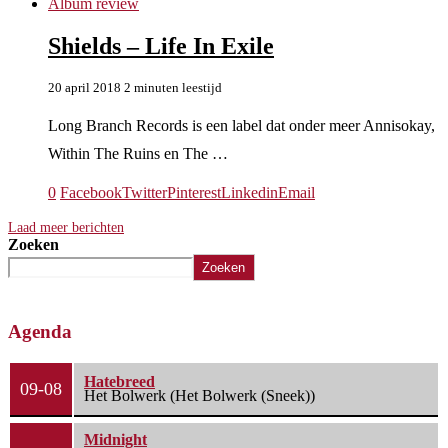
Album review
Shields – Life In Exile
20 april 2018
2 minuten leestijd
Long Branch Records is een label dat onder meer Annisokay,
Within The Ruins en The …
0
Facebook
Twitter
Pinterest
Linkedin
Email
Laad meer berichten
Zoeken
Zoeken
Agenda
Hatebreed
09-08
Het Bolwerk (Het Bolwerk (Sneek))
Midnight