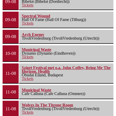
09-08
Bibelot (Bibelot (Dordrecht))
Tickets
Spectral Wound
09-08
Hall Of Fame (Hall Of Fame (Tilburg))
Tickets
Arch Enemy
09-08
TivoliVredenburg (TivoliVredenburg (Utrecht))
Municipal Waste
10-08
Dynamo (Dynamo (Eindhoven))
Tickets
Sziget Festival met o.a. John Coffey, Bring Me The
Horizon, Health
11-08
Óbudai Eiland, Budapest
Tickets
Municipal Waste
11-08
Cafe Calluna (Cafe Calluna (Ommen))
Wolves In The Throne Room
11-08
TivoliVredenburg (TivoliVredenburg (Utrecht))
Tickets