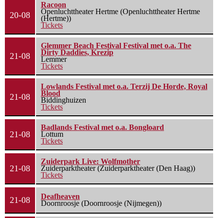
Racoon
Openluchttheater Hertme (Openluchttheater Hertme
20-08
(Hertme))
Tickets
Glemmer Beach Festival Festival met o.a. The
Dirty Daddies, Krezip
21-08
Lemmer
Tickets
Lowlands Festival met o.a. Terzij De Horde, Royal
Blood
21-08
Biddinghuizen
Tickets
Badlands Festival met o.a. Bongloard
21-08
Lottum
Tickets
Zuiderpark Live: Wolfmother
21-08
Zuiderparktheater (Zuiderparktheater (Den Haag))
Tickets
Deafheaven
21-08
Doornroosje (Doornroosje (Nijmegen))