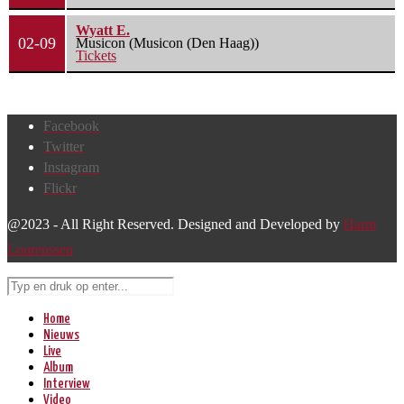
Wyatt E.
02-09
Musicon (Musicon (Den Haag))
Tickets
Facebook
Twitter
Instagram
Flickr
@2023 - All Right Reserved. Designed and Developed by
Harm
Lourenssen
Home
Nieuws
Live
Album
Interview
Video