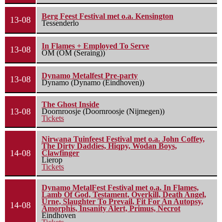
Berg Feest Festival met o.a. Kensington
13-08
Tessenderlo
In Flames + Employed To Serve
13-08
OM (OM (Seraing))
Dynamo Metalfest Pre-party
13-08
Dynamo (Dynamo (Eindhoven))
The Ghost Inside
13-08
Doornroosje (Doornroosje (Nijmegen))
Tickets
Nirwana Tuinfeest Festival met o.a. John Coffey,
The Dirty Daddies, Hiqpy, Wodan Boys,
14-08
Clawfinger
Lierop
Tickets
Dynamo MetalFest Festival met o.a. In Flames,
Lamb Of God, Testament, Overkill, Death Angel,
Urne, Slaughter To Prevail, Fit For An Autopsy,
14-08
Amorphis, Insanity Alert, Primus, Necrot
Eindhoven