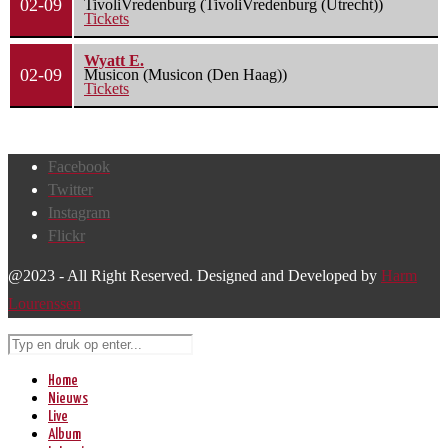
02-09
TivoliVredenburg (TivoliVredenburg (Utrecht))
Tickets
Wyatt E.
02-09
Musicon (Musicon (Den Haag))
Tickets
Facebook
Twitter
Instagram
Flickr
@2023 - All Right Reserved. Designed and Developed by
Harm
Lourenssen
Home
Nieuws
Live
Album