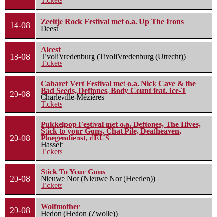
Tickets
Zeeltje Rock Festival met o.a. Up The Irons
14-08
Deest
Alcest
18-08
TivoliVredenburg (TivoliVredenburg (Utrecht))
Tickets
Cabaret Vert Festival met o.a. Nick Cave & the
Bad Seeds, Deftones, Body Count feat. Ice-T
20-08
Charleville-Mézières
Tickets
Pukkelpop Festival met o.a. Deftones, The Hives,
Stick to your Guns, Chat Pile, Deafheaven,
20-08
Ploegendienst, dEUS
Hasselt
Tickets
Stick To Your Guns
20-08
Nieuwe Nor (Nieuwe Nor (Heerlen))
Tickets
Wolfmother
20-08
Hedon (Hedon (Zwolle))