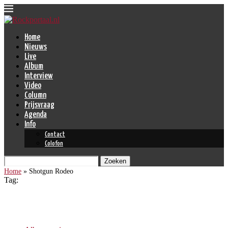
Home
Nieuws
Live
Album
Interview
Video
Column
Prijsvraag
Agenda
Info
Contact
Colofon
Zoeken
Home
»
Shotgun Rodeo
Tag:
Shotgun Rodeo