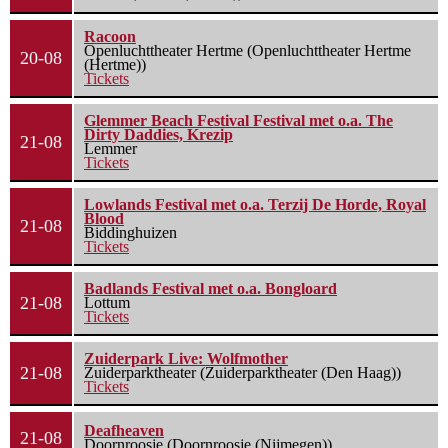
Racoon
Openluchttheater Hertme (Openluchttheater Hertme
20-08
(Hertme))
Tickets
Glemmer Beach Festival Festival met o.a. The
Dirty Daddies, Krezip
21-08
Lemmer
Tickets
Lowlands Festival met o.a. Terzij De Horde, Royal
Blood
21-08
Biddinghuizen
Tickets
Badlands Festival met o.a. Bongloard
21-08
Lottum
Tickets
Zuiderpark Live: Wolfmother
21-08
Zuiderparktheater (Zuiderparktheater (Den Haag))
Tickets
Deafheaven
21-08
Doornroosje (Doornroosje (Nijmegen))