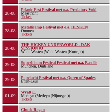
Pelagic Fest Festival met o.a. Predatory Void
28-08
Maastricht
Tickets
Metallicamp Festival met o.a. HESKEN
28-08
Ommen
Tickets
THE HICKEY UNDERWORLD - DAK
28-08
SESSION #3
Wilde Westen (Wilde Westen (Kortrijk))
Superbloom Festival Festival met o.a. Bastille
29-08
Munchen, Duitsland
Popelucht Festival met o.a. Queen of Spades
29-08
Etten-Leur
Wyatt E.
01-09
Merleyn (Merleyn (Nijmegen))
Tickets
Chuck Ragan