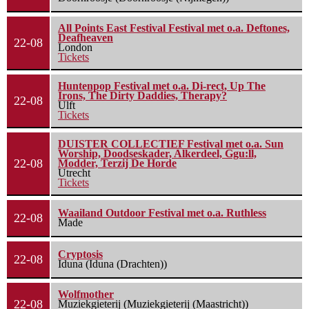
All Points East Festival Festival met o.a. Deftones,
Deafheaven
22-08
London
Tickets
Huntenpop Festival met o.a. Di-rect, Up The
Irons, The Dirty Daddies, Therapy?
22-08
Ulft
Tickets
DUISTER COLLECTIEF Festival met o.a. Sun
Worship, Doodseskader, Alkerdeel, Ggu:ll,
22-08
Modder, Terzij De Horde
Utrecht
Tickets
Waailand Outdoor Festival met o.a. Ruthless
22-08
Made
Cryptosis
22-08
Iduna (Iduna (Drachten))
Wolfmother
22-08
Muziekgieterij (Muziekgieterij (Maastricht))