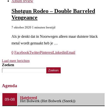
Album review
Shotgun Rodeo – Double Barreled
Vengeance
7 oktober 2020
1 minuten leestijd
Als je denkt dat in Noorwegen alleen maar duistere black
metal wordt gemaakt heb je …
0
Facebook
Twitter
Pinterest
Linkedin
Email
Laad meer berichten
Zoeken
Zoeken
Agenda
Hatebreed
09-08
Het Bolwerk (Het Bolwerk (Sneek))