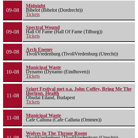
Midnight
09-08
Bibelot (Bibelot (Dordrecht))
Tickets
Spectral Wound
09-08
Hall Of Fame (Hall Of Fame (Tilburg))
Tickets
Arch Enemy
09-08
TivoliVredenburg (TivoliVredenburg (Utrecht))
Municipal Waste
10-08
Dynamo (Dynamo (Eindhoven))
Tickets
Sziget Festival met o.a. John Coffey, Bring Me The
Horizon, Health
11-08
Óbudai Eiland, Budapest
Tickets
Municipal Waste
11-08
Cafe Calluna (Cafe Calluna (Ommen))
Wolves In The Throne Room
11-08
TivoliVredenburg (TivoliVredenburg (Utrecht))