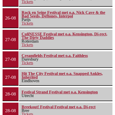
Tickets
Rock en Seine Festival met o.a. Nick Cave & the
Bad Seeds, Deftones, Interpol
26-08
Parijs
Tickets
CuliNESSE Festival met o.a. Kensington, Di-rect,
The Dirty Daddies
27-08
Rotterdam
Tickets
Creamfields Festival met o.a. Faithless
27-08
Daresbury
Tickets
Hit The City Festival met o.a. Snapped Ankles,
27-08
Inherited
Eindhoven
Festival Strand Festival met o.a. Kensington
28-08
Utrecht
Breekout! Festival Festival met o.a. Di-rect
28-08
Bree
Tickets