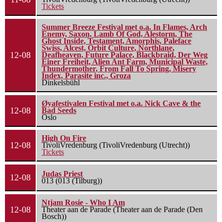
Tickets
Summer Breeze Festival met o.a. In Flames, Arch
Enemy, Saxon, Lamb Of God, Alestorm, The
Ghost Inside, Testament, Amorphis, Paleface
Swiss, Alcest, Orbit Culture, Northlane,
12-08
Deafheaven, Future Palace, Blackbraid, Der Weg
Einer Freiheit, Alien Ant Farm, Municipal Waste,
Thundermother, From Fall To Spring, Misery
Index, Parasite inc., Groza
Dinkelsbühl
Øyafestivalen Festival met o.a. Nick Cave & the
12-08
Bad Seeds
Oslo
High On Fire
12-08
TivoliVredenburg (TivoliVredenburg (Utrecht))
Tickets
Judas Priest
12-08
013 (013 (Tilburg))
Ntjam Rosie - Who I Am
12-08
Theater aan de Parade (Theater aan de Parade (Den
Bosch))