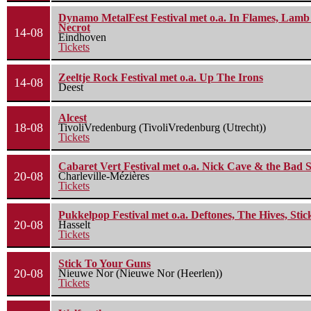
Dynamo MetalFest Festival met o.a. In Flames, Lamb O
Necrot
14-08
Eindhoven
Tickets
Zeeltje Rock Festival met o.a. Up The Irons
14-08
Deest
Alcest
18-08
TivoliVredenburg (TivoliVredenburg (Utrecht))
Tickets
Cabaret Vert Festival met o.a. Nick Cave & the Bad S
20-08
Charleville-Mézières
Tickets
Pukkelpop Festival met o.a. Deftones, The Hives, Sti
20-08
Hasselt
Tickets
Stick To Your Guns
20-08
Nieuwe Nor (Nieuwe Nor (Heerlen))
Tickets