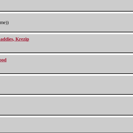
tme))
addies, Krezip
lood