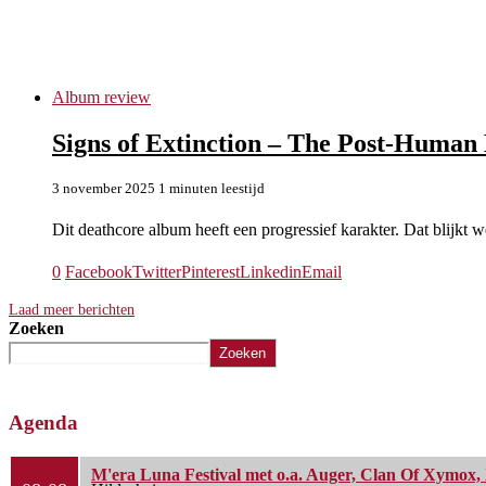
Signs of Extinction
Album review
Signs of Extinction – The Post-Human
3 november 2025
1 minuten leestijd
Dit deathcore album heeft een progressief karakter. Dat blijkt we
0
Facebook
Twitter
Pinterest
Linkedin
Email
Laad meer berichten
Zoeken
Zoeken
Agenda
M'era Luna Festival met o.a. Auger, Clan Of Xymox, 