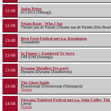
Judas Priest
12-08
013 (013 (Tilburg))
Ntjam Rosie - Who I Am
12-08
Theater aan de Parade (Theater aan de Parade (Den Bosc
Berg Feest Festival met o.a. Kensington
13-08
Tessenderlo
In Flames + Employed To Serve
13-08
OM (OM (Seraing))
Dynamo Metalfest Pre-party
13-08
Dynamo (Dynamo (Eindhoven))
The Ghost Inside
13-08
Doornroosje (Doornroosje (Nijmegen))
Tickets
Nirwana Tuinfeest Festival met o.a. John Coffey, Th
14-08
Lierop
Tickets