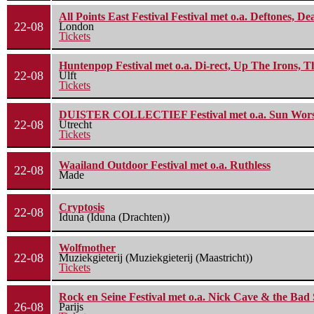
All Points East Festival Festival met o.a. Deftones, D
22-08
London
Tickets
Huntenpop Festival met o.a. Di-rect, Up The Irons, 
22-08
Ulft
Tickets
DUISTER COLLECTIEF Festival met o.a. Sun Worship
22-08
Utrecht
Tickets
Waailand Outdoor Festival met o.a. Ruthless
22-08
Made
Cryptosis
22-08
Iduna (Iduna (Drachten))
Wolfmother
22-08
Muziekgieterij (Muziekgieterij (Maastricht))
Tickets
Rock en Seine Festival met o.a. Nick Cave & the Bad 
26-08
Parijs