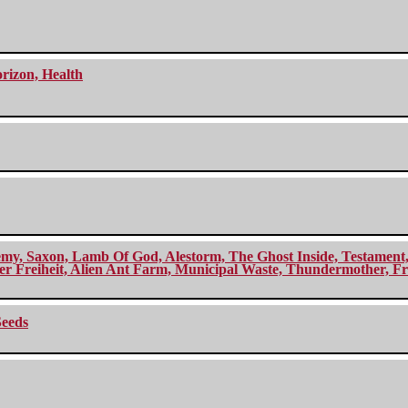
orizon, Health
my, Saxon, Lamb Of God, Alestorm, The Ghost Inside, Testament, A
r Freiheit, Alien Ant Farm, Municipal Waste, Thundermother, Fro
Seeds