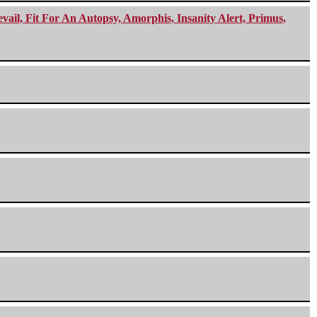
ail, Fit For An Autopsy, Amorphis, Insanity Alert, Primus,