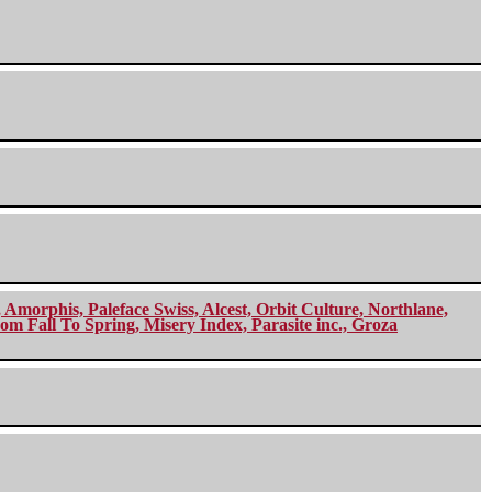
morphis, Paleface Swiss, Alcest, Orbit Culture, Northlane,
m Fall To Spring, Misery Index, Parasite inc., Groza