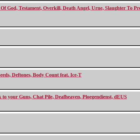
f God, Testament, Overkill, Death Angel, Urne, Slaughter To Prev
eeds, Deftones, Body Count feat. Ice-T
ck to your Guns, Chat Pile, Deafheaven, Ploegendienst, dEUS