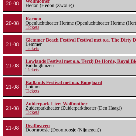
Wolfmother
20-08
Hedon (Hedon (Zwolle))
Racoon
20-08
Openluchttheater Hertme (Openluchttheater Hertme (Her
Tickets
Glemmer Beach Festival Festival met o.a. The Dirty D
21-08
Lemmer
Tickets
Lowlands Festival met o.a. Terzij De Horde, Royal B
21-08
Biddinghuizen
Tickets
Badlands Festival met o.a. Bongloard
21-08
Lottum
Tickets
Zuiderpark Live: Wolfmother
21-08
Zuiderparktheater (Zuiderparktheater (Den Haag))
Tickets
Deafheaven
21-08
Doornroosje (Doornroosje (Nijmegen))