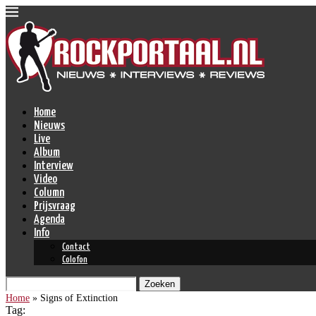
Home
Nieuws
Live
Album
Interview
Video
Column
Prijsvraag
Agenda
Info
Contact
Colofon
Zoeken
Home
»
Signs of Extinction
Tag: