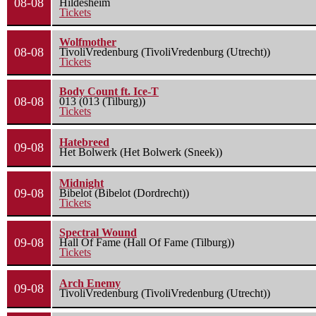
08-08
Hildesheim
Tickets
Wolfmother
08-08
TivoliVredenburg (TivoliVredenburg (Utrecht))
Tickets
Body Count ft. Ice-T
08-08
013 (013 (Tilburg))
Tickets
Hatebreed
09-08
Het Bolwerk (Het Bolwerk (Sneek))
Midnight
09-08
Bibelot (Bibelot (Dordrecht))
Tickets
Spectral Wound
09-08
Hall Of Fame (Hall Of Fame (Tilburg))
Tickets
Arch Enemy
09-08
TivoliVredenburg (TivoliVredenburg (Utrecht))