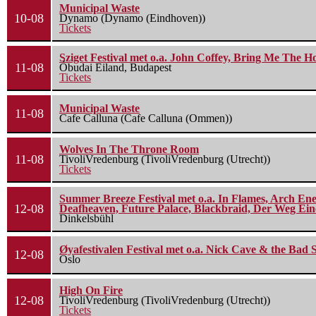
Municipal Waste
10-08
Dynamo (Dynamo (Eindhoven))
Tickets
Sziget Festival met o.a. John Coffey, Bring Me The H
11-08
Óbudai Eiland, Budapest
Tickets
Municipal Waste
11-08
Cafe Calluna (Cafe Calluna (Ommen))
Wolves In The Throne Room
11-08
TivoliVredenburg (TivoliVredenburg (Utrecht))
Tickets
Summer Breeze Festival met o.a. In Flames, Arch Ene
12-08
Deafheaven, Future Palace, Blackbraid, Der Weg Eine
Dinkelsbühl
Øyafestivalen Festival met o.a. Nick Cave & the Bad 
12-08
Oslo
High On Fire
12-08
TivoliVredenburg (TivoliVredenburg (Utrecht))
Tickets