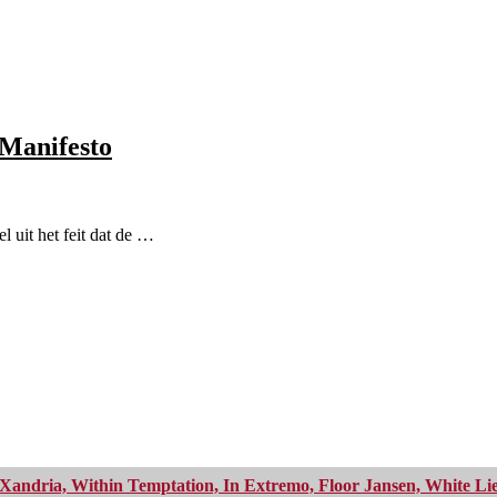
 Manifesto
l uit het feit dat de …
Xandria, Within Temptation, In Extremo, Floor Jansen, White Li