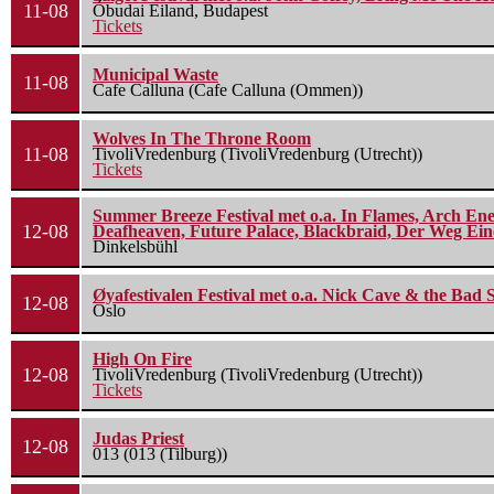
11-08
Óbudai Eiland, Budapest
Tickets
Municipal Waste
11-08
Cafe Calluna (Cafe Calluna (Ommen))
Wolves In The Throne Room
11-08
TivoliVredenburg (TivoliVredenburg (Utrecht))
Tickets
Summer Breeze Festival met o.a. In Flames, Arch Ene
12-08
Deafheaven, Future Palace, Blackbraid, Der Weg Eine
Dinkelsbühl
Øyafestivalen Festival met o.a. Nick Cave & the Bad 
12-08
Oslo
High On Fire
12-08
TivoliVredenburg (TivoliVredenburg (Utrecht))
Tickets
Judas Priest
12-08
013 (013 (Tilburg))