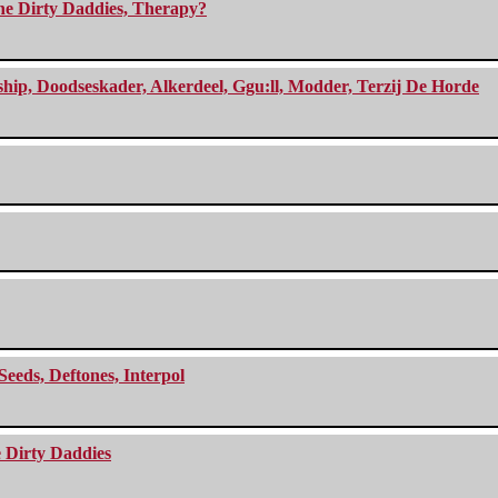
The Dirty Daddies, Therapy?
, Doodseskader, Alkerdeel, Ggu:ll, Modder, Terzij De Horde
Seeds, Deftones, Interpol
e Dirty Daddies