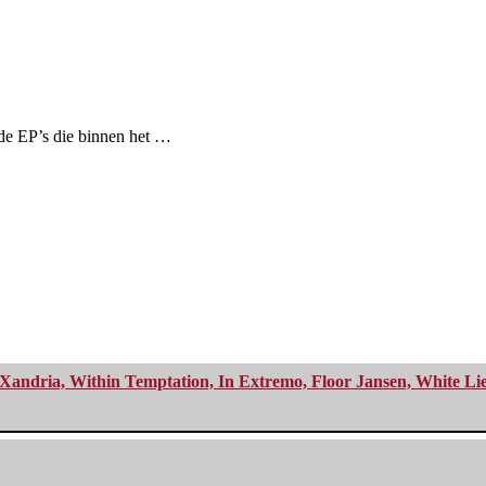
de EP’s die binnen het …
Xandria, Within Temptation, In Extremo, Floor Jansen, White Li