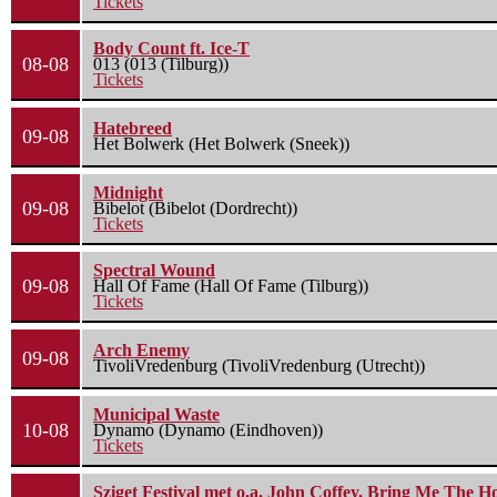
Tickets
Body Count ft. Ice-T
08-08
013 (013 (Tilburg))
Tickets
Hatebreed
09-08
Het Bolwerk (Het Bolwerk (Sneek))
Midnight
09-08
Bibelot (Bibelot (Dordrecht))
Tickets
Spectral Wound
09-08
Hall Of Fame (Hall Of Fame (Tilburg))
Tickets
Arch Enemy
09-08
TivoliVredenburg (TivoliVredenburg (Utrecht))
Municipal Waste
10-08
Dynamo (Dynamo (Eindhoven))
Tickets
Sziget Festival met o.a. John Coffey, Bring Me The H