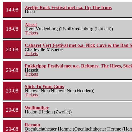
Zeeltje Rock Festival met o.a. Up The Irons
14-08
Deest
Alcest
18-08
TivoliVredenburg (TivoliVredenburg (Utrecht))
Tickets
Cabaret Vert Festival met o.a. Nick Cave & the Bad S
20-08
Charleville-Mézières
Tickets
Pukkelpop Festival met o.a. Deftones, The Hives, Sti
20-08
Hasselt
Tickets
Stick To Your Guns
20-08
Nieuwe Nor (Nieuwe Nor (Heerlen))
Tickets
Wolfmother
20-08
Hedon (Hedon (Zwolle))
Racoon
20-08
Openluchttheater Hertme (Openluchttheater Hertme (Her