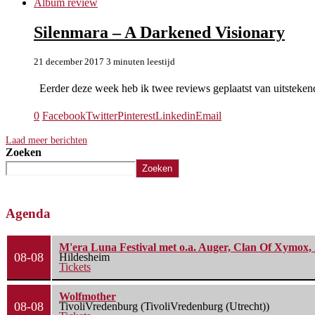
Album review
Silenmara – A Darkened Visionary
21 december 2017
3 minuten leestijd
Eerder deze week heb ik twee reviews geplaatst van uitsteken
0
Facebook
Twitter
Pinterest
Linkedin
Email
Laad meer berichten
Zoeken
Zoeken
Agenda
M'era Luna Festival met o.a. Auger, Clan Of Xymox, 
08-08
Hildesheim
Tickets
Wolfmother
08-08
TivoliVredenburg (TivoliVredenburg (Utrecht))