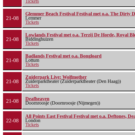
Tickets
Glemmer Beach Festival Festival met o.a. The Dirty D
21-08
Lemmer
Tickets
Lowlands Festival met o.a. Terzij De Horde, Royal B
21-08
Biddinghuizen
Tickets
Badlands Festival met o.a. Bongloard
21-08
Lottum
Tickets
Zuiderpark Live: Wolfmother
21-08
Zuiderparktheater (Zuiderparktheater (Den Haag))
Tickets
Deafheaven
21-08
Doornroosje (Doornroosje (Nijmegen))
All Points East Festival Festival met o.a. Deftones, D
22-08
London
Tickets