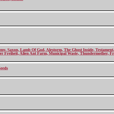
my, Saxon, Lamb Of God, Alestorm, The Ghost Inside, Testament, A
r Freiheit, Alien Ant Farm, Municipal Waste, Thundermother, Fro
Seeds