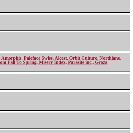
morphis, Paleface Swiss, Alcest, Orbit Culture, Northlane,
m Fall To Spring, Misery Index, Parasite inc., Groza