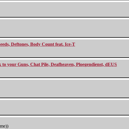
eeds, Deftones, Body Count feat. Ice-T
ck to your Guns, Chat Pile, Deafheaven, Ploegendienst, dEUS
tme))