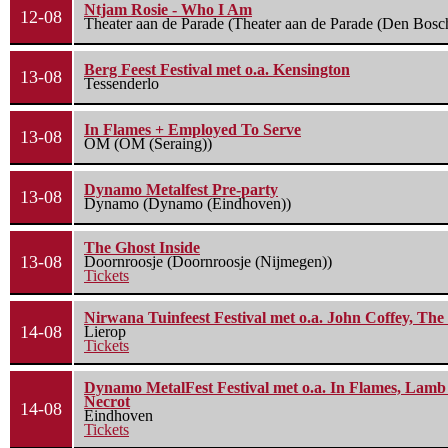
Ntjam Rosie - Who I Am
12-08
Theater aan de Parade (Theater aan de Parade (Den Bosc
Berg Feest Festival met o.a. Kensington
13-08
Tessenderlo
In Flames + Employed To Serve
13-08
OM (OM (Seraing))
Dynamo Metalfest Pre-party
13-08
Dynamo (Dynamo (Eindhoven))
The Ghost Inside
13-08
Doornroosje (Doornroosje (Nijmegen))
Tickets
Nirwana Tuinfeest Festival met o.a. John Coffey, Th
14-08
Lierop
Tickets
Dynamo MetalFest Festival met o.a. In Flames, Lamb O
Necrot
14-08
Eindhoven
Tickets