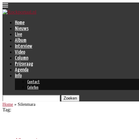
Home
Nieuws
Live
Album
Interview
Video
Column
Prijsvraag
Agenda
Info
Contact
Colofon
Zoeken
Home
»
Silenmara
Tag:
Silenmara