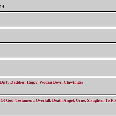
h))
e Dirty Daddies, Hiqpy, Wodan Boys, Clawfinger
f God, Testament, Overkill, Death Angel, Urne, Slaughter To Prev