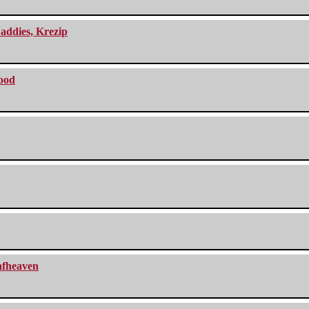
addies, Krezip
lood
eafheaven