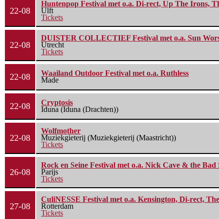
Huntenpop Festival met o.a. Di-rect, Up The Irons, 
22-08
Ulft
Tickets
DUISTER COLLECTIEF Festival met o.a. Sun Worship
22-08
Utrecht
Tickets
Waailand Outdoor Festival met o.a. Ruthless
22-08
Made
Cryptosis
22-08
Iduna (Iduna (Drachten))
Wolfmother
22-08
Muziekgieterij (Muziekgieterij (Maastricht))
Tickets
Rock en Seine Festival met o.a. Nick Cave & the Bad 
26-08
Parijs
Tickets
CuliNESSE Festival met o.a. Kensington, Di-rect, Th
27-08
Rotterdam
Tickets