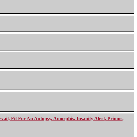
ail, Fit For An Autopsy, Amorphis, Insanity Alert, Primus,