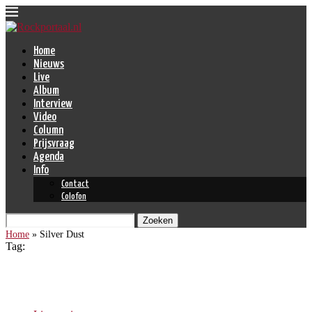
Home
Nieuws
Live
Album
Interview
Video
Column
Prijsvraag
Agenda
Info
Contact
Colofon
Zoeken
Home
»
Silver Dust
Tag:
Silver Dust