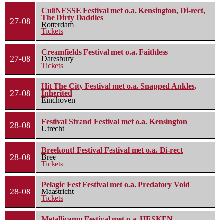
CuliNESSE Festival met o.a. Kensington, Di-rect,
The Dirty Daddies
27-08
Rotterdam
Tickets
Creamfields Festival met o.a. Faithless
27-08
Daresbury
Tickets
Hit The City Festival met o.a. Snapped Ankles,
27-08
Inherited
Eindhoven
Festival Strand Festival met o.a. Kensington
28-08
Utrecht
Breekout! Festival Festival met o.a. Di-rect
28-08
Bree
Tickets
Pelagic Fest Festival met o.a. Predatory Void
28-08
Maastricht
Tickets
Metallicamp Festival met o.a. HESKEN