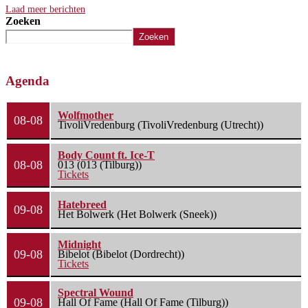
Laad meer berichten
Zoeken
Zoeken
Agenda
Wolfmother
08-08
TivoliVredenburg (TivoliVredenburg (Utrecht))
Body Count ft. Ice-T
08-08
013 (013 (Tilburg))
Tickets
Hatebreed
09-08
Het Bolwerk (Het Bolwerk (Sneek))
Midnight
09-08
Bibelot (Bibelot (Dordrecht))
Tickets
Spectral Wound
09-08
Hall Of Fame (Hall Of Fame (Tilburg))