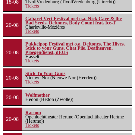
18-08
TivoliVredenburg (TivoliVredenburg (Utrecht))
Tickets
Cabaret Vert Festival met o.a. Nick Cave & the
Bad Seeds, Deftones, Body Count feat. Ice-T
20-08
Charleville-Mézières
Tickets
Pukkelpop Festival met o.a. Deftones, The Hives,
Stick to your Guns, Chat Pile, Deafheaven,
20-08
Ploegendienst, dEUS
Hasselt
Tickets
Stick To Your Guns
20-08
Nieuwe Nor (Nieuwe Nor (Heerlen))
Tickets
Wolfmother
20-08
Hedon (Hedon (Zwolle))
Racoon
Openluchttheater Hertme (Openluchttheater Hertme
20-08
(Hertme))
Tickets