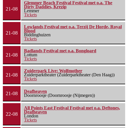
Glemmer Beach Festival Festival met o.a. The
Dirty Daddies, Krezip
21-08
Lemmer
Tickets
Lowlands Festival met o.a. Terzij De Horde, Royal
Blood
21-08
Biddinghuizen
Tickets
Badlands Festival met o.a. Bongloard
21-08
Lottum
Tickets
Zuiderpark Live: Wolfmother
21-08
Zuiderparktheater (Zuiderparktheater (Den Haag))
Tickets
Deafheaven
21-08
Doornroosje (Doornroosje (Nijmegen))
All Points East Festival Festival met o.a. Deftones,
Deafheaven
22-08
London
Tickets