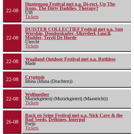
Huntenpop Festival met o.a. Di-rect, Up The
Irons, The Dirty Daddies, Therapy?
22-08
Ulft
Tickets
DUISTER COLLECTIEF Festival met o.a. Sun
Worship, Doodseskader, Alkerdeel, Ggu:ll,
22-08
Modder, Terzij De Horde
Utrecht
Tickets
Waailand Outdoor Festival met o.a. Ruthless
22-08
Made
Cryptosis
22-08
Iduna (Iduna (Drachten))
Wolfmother
22-08
Muziekgieterij (Muziekgieterij (Maastricht))
Tickets
Rock en Seine Festival met o.a. Nick Cave & the
Bad Seeds, Deftones, Interpol
26-08
Parijs
Tickets