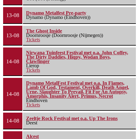
Dynamo Metalfest Pre-party
13-08
Dynamo (Dynamo (Eindhoven))
The Ghost Inside
13-08
Doornroosje (Doornroosje (Nijmegen))
Tickets
Nirwana Tuinfeest Festival met o.a. John Coffey,
The Dirty Daddies, Hiqpy, Wodan Boys,
14-08
Clawfinger
Lierop
Tickets
Dynamo MetalFest Festival met o.a. In Flames,
Lamb Of God, Testament, Overkill, Death Angel,
Urne, Slaughter To Prevail, Fit For An Autopsy,
14-08
Amorphis, Insanity Alert, Primus, Necrot
Eindhoven
Tickets
Zeeltje Rock Festival met o.a. Up The Irons
14-08
Deest
Alcest