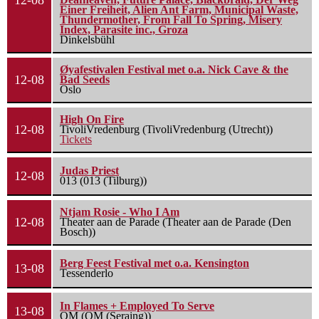
12-08
Einer Freiheit, Alien Ant Farm, Municipal Waste,
Thundermother, From Fall To Spring, Misery
Index, Parasite inc., Groza
Dinkelsbühl
Øyafestivalen Festival met o.a. Nick Cave & the
12-08
Bad Seeds
Oslo
High On Fire
12-08
TivoliVredenburg (TivoliVredenburg (Utrecht))
Tickets
Judas Priest
12-08
013 (013 (Tilburg))
Ntjam Rosie - Who I Am
12-08
Theater aan de Parade (Theater aan de Parade (Den
Bosch))
Berg Feest Festival met o.a. Kensington
13-08
Tessenderlo
In Flames + Employed To Serve
13-08
OM (OM (Seraing))