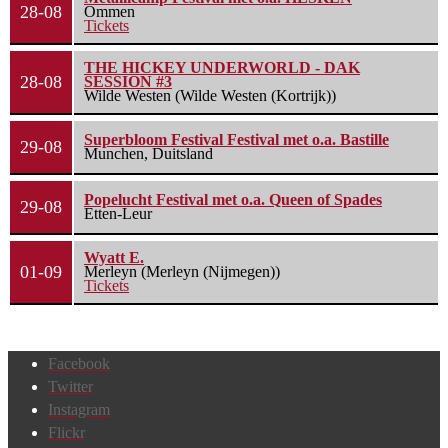
28-08
Ommen
Tickets
THE HICKEY UNDERWORLD - DAK
28-08
SESSION #3
Wilde Westen (Wilde Westen (Kortrijk))
Superbloom Festival Festival met o.a. Bastille
29-08
Munchen, Duitsland
Popelucht Festival met o.a. Queen of Spades
29-08
Etten-Leur
Wyatt E.
01-09
Merleyn (Merleyn (Nijmegen))
Tickets
Facebook
Twitter
Instagram
Flickr