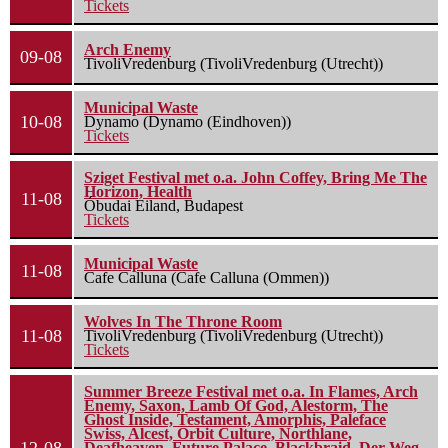
Tickets
Arch Enemy
09-08
TivoliVredenburg (TivoliVredenburg (Utrecht))
Municipal Waste
10-08
Dynamo (Dynamo (Eindhoven))
Tickets
Sziget Festival met o.a. John Coffey, Bring Me The
Horizon, Health
11-08
Óbudai Eiland, Budapest
Tickets
Municipal Waste
11-08
Cafe Calluna (Cafe Calluna (Ommen))
Wolves In The Throne Room
11-08
TivoliVredenburg (TivoliVredenburg (Utrecht))
Tickets
Summer Breeze Festival met o.a. In Flames, Arch
Enemy, Saxon, Lamb Of God, Alestorm, The
Ghost Inside, Testament, Amorphis, Paleface
Swiss, Alcest, Orbit Culture, Northlane,
Deafheaven, Future Palace, Blackbraid, Der Weg