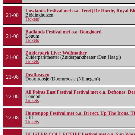
Lowlands Festival met o.a. Terzij De Horde, Royal B
21-08
Biddinghuizen
Tickets
Badlands Festival met o.a. Bongloard
21-08
Lottum
Tickets
Zuiderpark Live: Wolfmother
21-08
Zuiderparktheater (Zuiderparktheater (Den Haag))
Tickets
Deafheaven
21-08
Doornroosje (Doornroosje (Nijmegen))
All Points East Festival Festival met o.a. Deftones, D
22-08
London
Tickets
Huntenpop Festival met o.a. Di-rect, Up The Irons, 
22-08
Ulft
Tickets
DUISTER COLLECTIEF Festival met o.a. Sun Worship