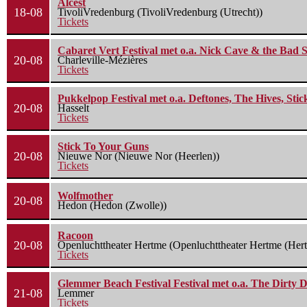
Alcest
18-08
TivoliVredenburg (TivoliVredenburg (Utrecht))
Tickets
Cabaret Vert Festival met o.a. Nick Cave & the Bad S
20-08
Charleville-Mézières
Tickets
Pukkelpop Festival met o.a. Deftones, The Hives, Sti
20-08
Hasselt
Tickets
Stick To Your Guns
20-08
Nieuwe Nor (Nieuwe Nor (Heerlen))
Tickets
Wolfmother
20-08
Hedon (Hedon (Zwolle))
Racoon
20-08
Openluchttheater Hertme (Openluchttheater Hertme (Her
Tickets
Glemmer Beach Festival Festival met o.a. The Dirty D
21-08
Lemmer
Tickets