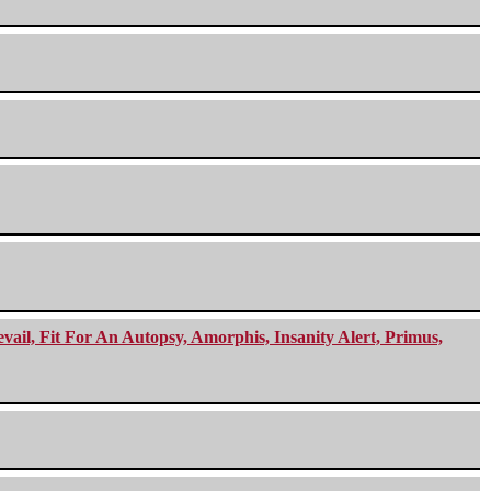
ail, Fit For An Autopsy, Amorphis, Insanity Alert, Primus,