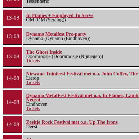
Tessenderlo
In Flames + Employed To Serve
13-08
OM (OM (Seraing))
Dynamo Metalfest Pre-party
13-08
Dynamo (Dynamo (Eindhoven))
The Ghost Inside
13-08
Doornroosje (Doornroosje (Nijmegen))
Tickets
Nirwana Tuinfeest Festival met o.a. John Coffey, Th
14-08
Lierop
Tickets
Dynamo MetalFest Festival met o.a. In Flames, Lamb O
Necrot
14-08
Eindhoven
Tickets
Zeeltje Rock Festival met o.a. Up The Irons
14-08
Deest