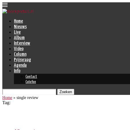
Home
Nieuws
Live
Album
Interview
Video
Column
Prijsvraag
Agenda
Info
Contact
Colofon
Zoeken
Home
»
single review
Tag:
single review