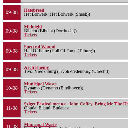
Hatebreed
09-08
Het Bolwerk (Het Bolwerk (Sneek))
Midnight
09-08
Bibelot (Bibelot (Dordrecht))
Tickets
Spectral Wound
09-08
Hall Of Fame (Hall Of Fame (Tilburg))
Tickets
Arch Enemy
09-08
TivoliVredenburg (TivoliVredenburg (Utrecht))
Municipal Waste
10-08
Dynamo (Dynamo (Eindhoven))
Tickets
Sziget Festival met o.a. John Coffey, Bring Me The H
11-08
Óbudai Eiland, Budapest
Tickets
Municipal Waste
11-08