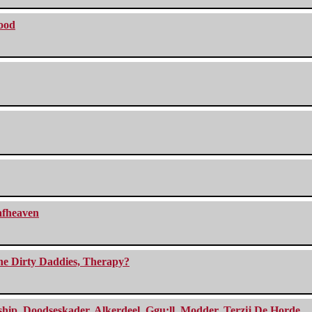
lood
eafheaven
The Dirty Daddies, Therapy?
, Doodseskader, Alkerdeel, Ggu:ll, Modder, Terzij De Horde