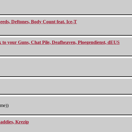
eeds, Deftones, Body Count feat. Ice-T
ck to your Guns, Chat Pile, Deafheaven, Ploegendienst, dEUS
tme))
addies, Krezip