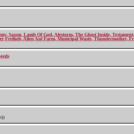
my, Saxon, Lamb Of God, Alestorm, The Ghost Inside, Testament, A
r Freiheit, Alien Ant Farm, Municipal Waste, Thundermother, Fro
Seeds
h))