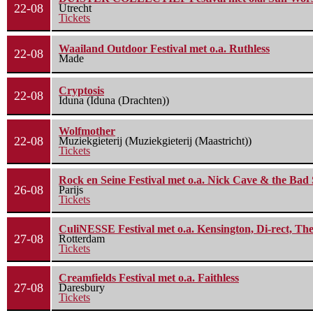
22-08
Utrecht
Tickets
Waailand Outdoor Festival met o.a. Ruthless
22-08
Made
Cryptosis
22-08
Iduna (Iduna (Drachten))
Wolfmother
22-08
Muziekgieterij (Muziekgieterij (Maastricht))
Tickets
Rock en Seine Festival met o.a. Nick Cave & the Bad 
26-08
Parijs
Tickets
CuliNESSE Festival met o.a. Kensington, Di-rect, Th
27-08
Rotterdam
Tickets
Creamfields Festival met o.a. Faithless
27-08
Daresbury
Tickets