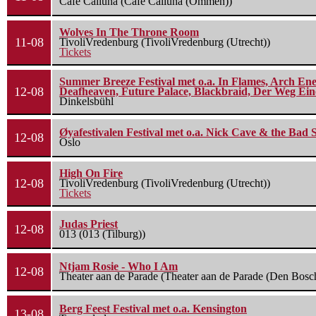
Cafe Calluna (Cafe Calluna (Ommen))
Wolves In The Throne Room
11-08
TivoliVredenburg (TivoliVredenburg (Utrecht))
Tickets
Summer Breeze Festival met o.a. In Flames, Arch Ene
12-08
Deafheaven, Future Palace, Blackbraid, Der Weg Eine
Dinkelsbühl
Øyafestivalen Festival met o.a. Nick Cave & the Bad 
12-08
Oslo
High On Fire
12-08
TivoliVredenburg (TivoliVredenburg (Utrecht))
Tickets
Judas Priest
12-08
013 (013 (Tilburg))
Ntjam Rosie - Who I Am
12-08
Theater aan de Parade (Theater aan de Parade (Den Bosc
Berg Feest Festival met o.a. Kensington
13-08