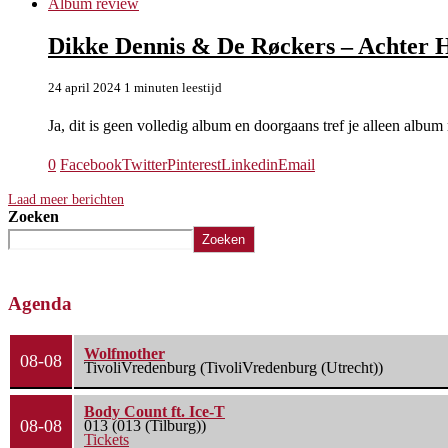
Album review
Dikke Dennis & De Røckers – Achter He
24 april 2024
1 minuten leestijd
Ja, dit is geen volledig album en doorgaans tref je alleen album
0
Facebook
Twitter
Pinterest
Linkedin
Email
Laad meer berichten
Zoeken
Zoeken
Agenda
Wolfmother
08-08
TivoliVredenburg (TivoliVredenburg (Utrecht))
Body Count ft. Ice-T
08-08
013 (013 (Tilburg))
Tickets