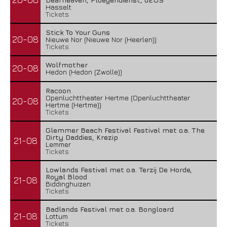
Hasselt
Tickets
Stick To Your Guns
20-08
Nieuwe Nor (Nieuwe Nor (Heerlen))
Tickets
Wolfmother
20-08
Hedon (Hedon (Zwolle))
Racoon
Openluchttheater Hertme (Openluchttheater
20-08
Hertme (Hertme))
Tickets
Glemmer Beach Festival Festival met o.a. The
Dirty Daddies, Krezip
21-08
Lemmer
Tickets
Lowlands Festival met o.a. Terzij De Horde,
Royal Blood
21-08
Biddinghuizen
Tickets
Badlands Festival met o.a. Bongloard
21-08
Lottum
Tickets