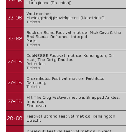
22-08
Iduna (Iduna (Drachten))
Wolfmother
22-08
Muziekgieterij (Muziekgieterij (Maastricht))
Tickets
Rock en Seine Festival met o.a. Nick Cave & the
Bad Seeds, Deftones, Interpol
26-08
Parijs
Tickets
CuliNESSE Festival met o.a. Kensington, Di-
rect, The Dirty Daddies
27-08
Rotterdam
Tickets
Creamfields Festival met o.a. Faithless
27-08
Daresbury
Tickets
Hit The City Festival met o.a. Snapped Ankles,
27-08
Inherited
Eindhoven
Festival Strand Festival met o.a. Kensington
28-08
Utrecht
Breekout! Festival Festival met o.a. Di-rect