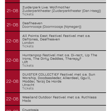
Zuiderpark Live: Wolfmother
21-08
Zuiderparktheater (Zuiderparktheater (Den Haag))
Tickets
Deafheaven
21-08
Doornroosje (Doornroosje (Nijmegen))
All Points East Festival Festival met o.a.
Deftones, Deafheaven
22-08
London
Tickets
Huntenpop Festival met o.a. Di-rect, Up The
Irons, The Dirty Daddies, Therapy?
22-08
Ulft
Tickets
DUISTER COLLECTIEF Festival met o.a. Sun
Worship, Doodseskader, Alkerdeel, Ggu:ll,
22-08
Modder, Terzij De Horde
Utrecht
Tickets
Waailand Outdoor Festival met o.a. Ruthless
22-08
Made
Cryptosis