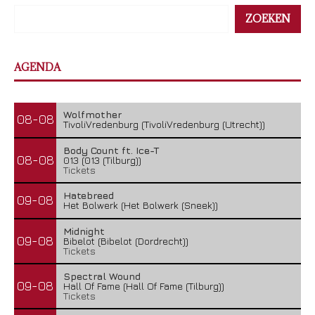
ZOEKEN
AGENDA
Wolfmother
08-08
TivoliVredenburg (TivoliVredenburg (Utrecht))
Body Count ft. Ice-T
08-08
013 (013 (Tilburg))
Tickets
Hatebreed
09-08
Het Bolwerk (Het Bolwerk (Sneek))
Midnight
09-08
Bibelot (Bibelot (Dordrecht))
Tickets
Spectral Wound
09-08
Hall Of Fame (Hall Of Fame (Tilburg))
Tickets