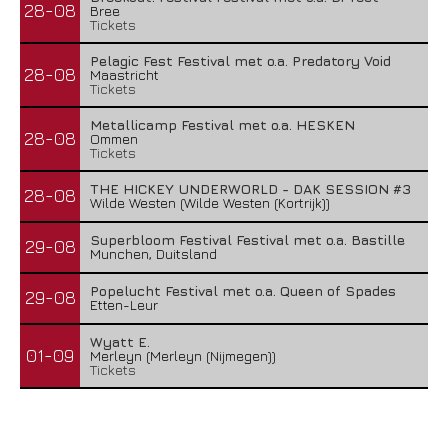
28-08
Bree
Tickets
Pelagic Fest Festival met o.a. Predatory Void
28-08
Maastricht
Tickets
Metallicamp Festival met o.a. HESKEN
28-08
Ommen
Tickets
THE HICKEY UNDERWORLD - DAK SESSION #3
28-08
Wilde Westen (Wilde Westen (Kortrijk))
Superbloom Festival Festival met o.a. Bastille
29-08
Munchen, Duitsland
Popelucht Festival met o.a. Queen of Spades
29-08
Etten-Leur
Wyatt E.
01-09
Merleyn (Merleyn (Nijmegen))
Tickets