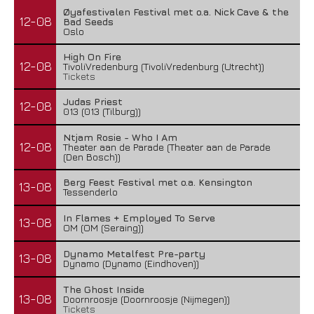
Øyafestivalen Festival met o.a. Nick Cave & the
12-08
Bad Seeds
Oslo
High On Fire
12-08
TivoliVredenburg (TivoliVredenburg (Utrecht))
Tickets
Judas Priest
12-08
013 (013 (Tilburg))
Ntjam Rosie - Who I Am
12-08
Theater aan de Parade (Theater aan de Parade
(Den Bosch))
Berg Feest Festival met o.a. Kensington
13-08
Tessenderlo
In Flames + Employed To Serve
13-08
OM (OM (Seraing))
Dynamo Metalfest Pre-party
13-08
Dynamo (Dynamo (Eindhoven))
The Ghost Inside
13-08
Doornroosje (Doornroosje (Nijmegen))
Tickets