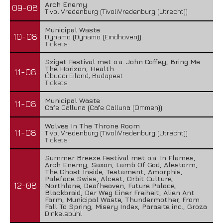
Arch Enemy
09-08
TivoliVredenburg (TivoliVredenburg (Utrecht))
Municipal Waste
10-08
Dynamo (Dynamo (Eindhoven))
Tickets
Sziget Festival met o.a. John Coffey, Bring Me
The Horizon, Health
11-08
Óbudai Eiland, Budapest
Tickets
Municipal Waste
11-08
Cafe Calluna (Cafe Calluna (Ommen))
Wolves In The Throne Room
11-08
TivoliVredenburg (TivoliVredenburg (Utrecht))
Tickets
Summer Breeze Festival met o.a. In Flames,
Arch Enemy, Saxon, Lamb Of God, Alestorm,
The Ghost Inside, Testament, Amorphis,
Paleface Swiss, Alcest, Orbit Culture,
12-08
Northlane, Deafheaven, Future Palace,
Blackbraid, Der Weg Einer Freiheit, Alien Ant
Farm, Municipal Waste, Thundermother, From
Fall To Spring, Misery Index, Parasite inc., Groza
Dinkelsbühl