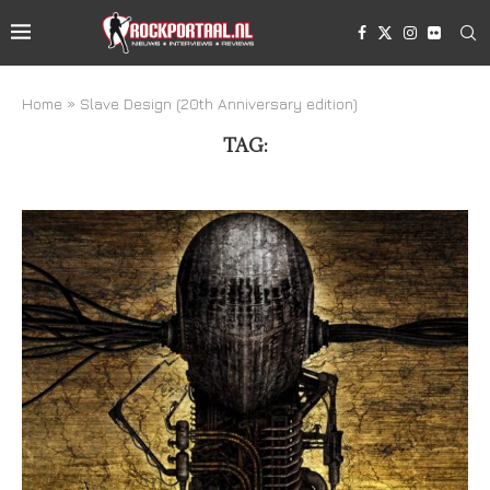
Home
»
Slave Design (20th Anniversary edition)
TAG:
SLAVE DESIGN (20TH ANNIVERSARY EDITION)