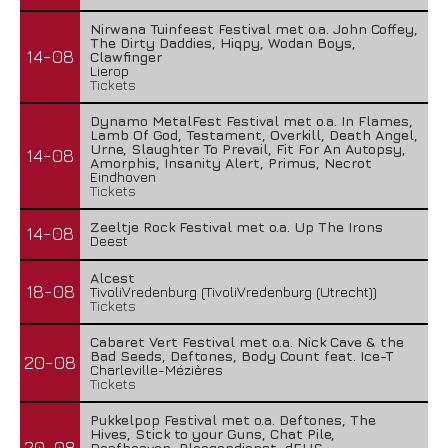
Nirwana Tuinfeest Festival met o.a. John Coffey,
The Dirty Daddies, Hiqpy, Wodan Boys,
14-08
Clawfinger
Lierop
Tickets
Dynamo MetalFest Festival met o.a. In Flames,
Lamb Of God, Testament, Overkill, Death Angel,
Urne, Slaughter To Prevail, Fit For An Autopsy,
14-08
Amorphis, Insanity Alert, Primus, Necrot
Eindhoven
Tickets
Zeeltje Rock Festival met o.a. Up The Irons
14-08
Deest
Alcest
18-08
TivoliVredenburg (TivoliVredenburg (Utrecht))
Tickets
Cabaret Vert Festival met o.a. Nick Cave & the
Bad Seeds, Deftones, Body Count feat. Ice-T
20-08
Charleville-Mézières
Tickets
Pukkelpop Festival met o.a. Deftones, The
Hives, Stick to your Guns, Chat Pile,
20-08
Deafheaven, Ploegendienst, dEUS