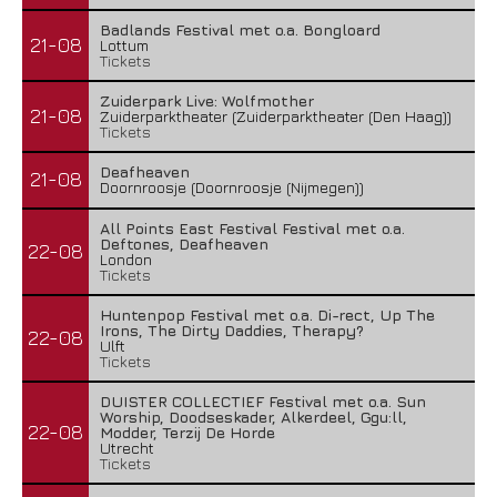
Badlands Festival met o.a. Bongloard
21-08
Lottum
Tickets
Zuiderpark Live: Wolfmother
21-08
Zuiderparktheater (Zuiderparktheater (Den Haag))
Tickets
Deafheaven
21-08
Doornroosje (Doornroosje (Nijmegen))
All Points East Festival Festival met o.a.
Deftones, Deafheaven
22-08
London
Tickets
Huntenpop Festival met o.a. Di-rect, Up The
Irons, The Dirty Daddies, Therapy?
22-08
Ulft
Tickets
DUISTER COLLECTIEF Festival met o.a. Sun
Worship, Doodseskader, Alkerdeel, Ggu:ll,
22-08
Modder, Terzij De Horde
Utrecht
Tickets