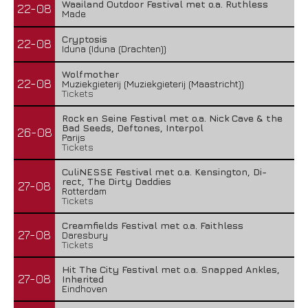
Waailand Outdoor Festival met o.a. Ruthless
22-08
Made
Cryptosis
22-08
Iduna (Iduna (Drachten))
Wolfmother
22-08
Muziekgieterij (Muziekgieterij (Maastricht))
Tickets
Rock en Seine Festival met o.a. Nick Cave & the
Bad Seeds, Deftones, Interpol
26-08
Parijs
Tickets
CuliNESSE Festival met o.a. Kensington, Di-
rect, The Dirty Daddies
27-08
Rotterdam
Tickets
Creamfields Festival met o.a. Faithless
27-08
Daresbury
Tickets
Hit The City Festival met o.a. Snapped Ankles,
27-08
Inherited
Eindhoven