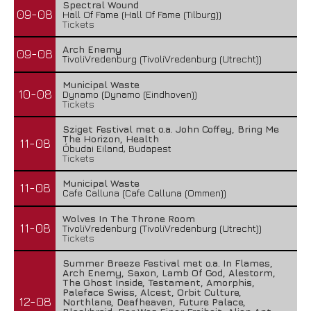
Spectral Wound
09-08
Hall Of Fame (Hall Of Fame (Tilburg))
Tickets
Arch Enemy
09-08
TivoliVredenburg (TivoliVredenburg (Utrecht))
Municipal Waste
10-08
Dynamo (Dynamo (Eindhoven))
Tickets
Sziget Festival met o.a. John Coffey, Bring Me
The Horizon, Health
11-08
Óbudai Eiland, Budapest
Tickets
Municipal Waste
11-08
Cafe Calluna (Cafe Calluna (Ommen))
Wolves In The Throne Room
11-08
TivoliVredenburg (TivoliVredenburg (Utrecht))
Tickets
Summer Breeze Festival met o.a. In Flames,
Arch Enemy, Saxon, Lamb Of God, Alestorm,
The Ghost Inside, Testament, Amorphis,
Paleface Swiss, Alcest, Orbit Culture,
12-08
Northlane, Deafheaven, Future Palace,