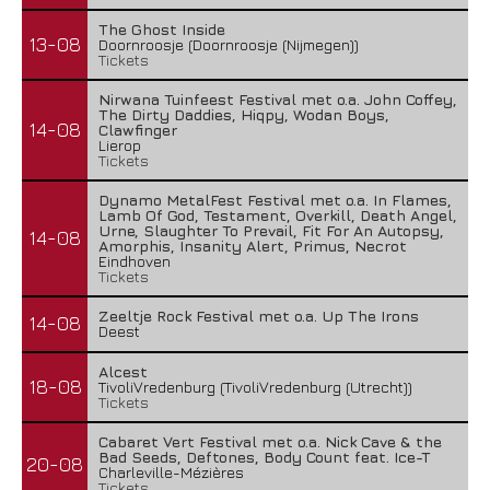
The Ghost Inside
13-08
Doornroosje (Doornroosje (Nijmegen))
Tickets
Nirwana Tuinfeest Festival met o.a. John Coffey,
The Dirty Daddies, Hiqpy, Wodan Boys,
14-08
Clawfinger
Lierop
Tickets
Dynamo MetalFest Festival met o.a. In Flames,
Lamb Of God, Testament, Overkill, Death Angel,
Urne, Slaughter To Prevail, Fit For An Autopsy,
14-08
Amorphis, Insanity Alert, Primus, Necrot
Eindhoven
Tickets
Zeeltje Rock Festival met o.a. Up The Irons
14-08
Deest
Alcest
18-08
TivoliVredenburg (TivoliVredenburg (Utrecht))
Tickets
Cabaret Vert Festival met o.a. Nick Cave & the
Bad Seeds, Deftones, Body Count feat. Ice-T
20-08
Charleville-Mézières
Tickets