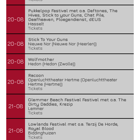
Pukkelpop Festival met o.a. Deftones, The
Hives, Stick to your Guns, Chat Pile,
20-08
Deafheaven, Ploegendienst, dEUS
Hasselt
Tickets
Stick To Your Guns
20-08
Nieuwe Nor (Nieuwe Nor (Heerlen))
Tickets
Wolfmother
20-08
Hedon (Hedon (Zwolle))
Racoon
Openluchttheater Hertme (Openluchttheater
20-08
Hertme (Hertme))
Tickets
Glemmer Beach Festival Festival met o.a. The
Dirty Daddies, Krezip
21-08
Lemmer
Tickets
Lowlands Festival met o.a. Terzij De Horde,
Royal Blood
21-08
Biddinghuizen
Tickets