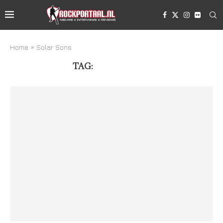
Home
»
Solar Sons
TAG:
SOLAR SONS