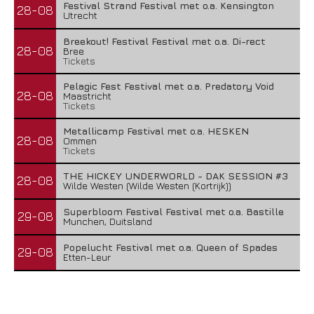
Festival Strand Festival met o.a. Kensington
28-08
Utrecht
Breekout! Festival Festival met o.a. Di-rect
28-08
Bree
Tickets
Pelagic Fest Festival met o.a. Predatory Void
28-08
Maastricht
Tickets
Metallicamp Festival met o.a. HESKEN
28-08
Ommen
Tickets
THE HICKEY UNDERWORLD - DAK SESSION #3
28-08
Wilde Westen (Wilde Westen (Kortrijk))
Superbloom Festival Festival met o.a. Bastille
29-08
Munchen, Duitsland
Popelucht Festival met o.a. Queen of Spades
29-08
Etten-Leur