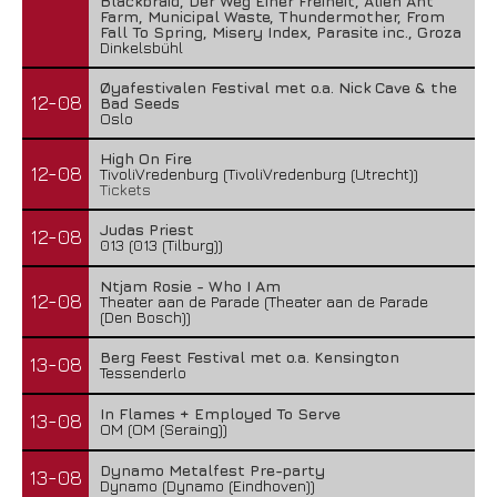
Blackbraid, Der Weg Einer Freiheit, Alien Ant
Farm, Municipal Waste, Thundermother, From
Fall To Spring, Misery Index, Parasite inc., Groza
Dinkelsbühl
Øyafestivalen Festival met o.a. Nick Cave & the
12-08
Bad Seeds
Oslo
High On Fire
12-08
TivoliVredenburg (TivoliVredenburg (Utrecht))
Tickets
Judas Priest
12-08
013 (013 (Tilburg))
Ntjam Rosie - Who I Am
12-08
Theater aan de Parade (Theater aan de Parade
(Den Bosch))
Berg Feest Festival met o.a. Kensington
13-08
Tessenderlo
In Flames + Employed To Serve
13-08
OM (OM (Seraing))
Dynamo Metalfest Pre-party
13-08
Dynamo (Dynamo (Eindhoven))