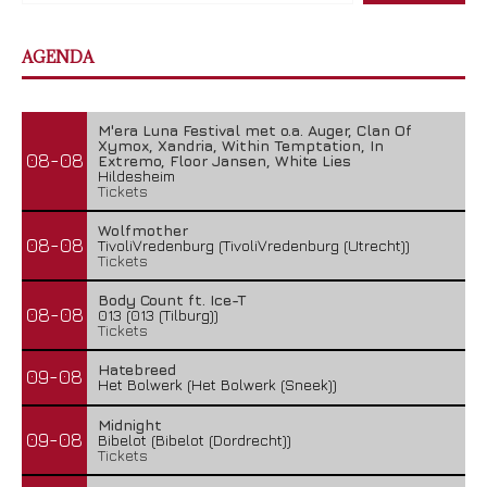
AGENDA
M'era Luna Festival met o.a. Auger, Clan Of
Xymox, Xandria, Within Temptation, In
08-08
Extremo, Floor Jansen, White Lies
Hildesheim
Tickets
Wolfmother
08-08
TivoliVredenburg (TivoliVredenburg (Utrecht))
Tickets
Body Count ft. Ice-T
08-08
013 (013 (Tilburg))
Tickets
Hatebreed
09-08
Het Bolwerk (Het Bolwerk (Sneek))
Midnight
09-08
Bibelot (Bibelot (Dordrecht))
Tickets