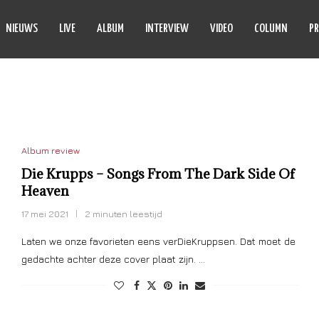
NIEUWS
LIVE
ALBUM
INTERVIEW
VIDEO
COLUMN
PR
E DARK SIDE OF HEAVEN
Album review
Die Krupps – Songs From The Dark Side Of
Heaven
17 mei 2021
2 minuten leestijd
Laten we onze favorieten eens verDieKruppsen. Dat moet de
gedachte achter deze cover plaat zijn. …