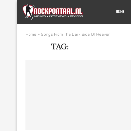
HOME
Home
»
Songs From The Dark Side Of Heaven
TAG:
SONGS FROM TH