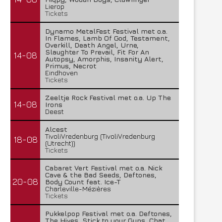
Lierop
Tickets
Dynamo MetalFest Festival met o.a.
In Flames, Lamb Of God, Testament,
Overkill, Death Angel, Urne,
Slaughter To Prevail, Fit For An
14-08
Autopsy, Amorphis, Insanity Alert,
Primus, Necrot
Eindhoven
Tickets
Zeeltje Rock Festival met o.a. Up The
14-08
Irons
Deest
Alcest
TivoliVredenburg (TivoliVredenburg
18-08
(Utrecht))
Tickets
Cabaret Vert Festival met o.a. Nick
Cave & the Bad Seeds, Deftones,
20-08
Body Count feat. Ice-T
Charleville-Mézières
Tickets
Pukkelpop Festival met o.a. Deftones,
The Hives, Stick to your Guns, Chat