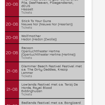
Pile, Deafheaven, Ploegendienst,
20-08
dEUS
Hasselt
Tickets
Stick To Your Guns
20-08
Nieuwe Nor (Nieuwe Nor (Heerlen))
Tickets
Wolfmother
20-08
Hedon (Hedon (Zwolle))
Racoon
Openluchttheater Hertme
20-08
(Openluchttheater Hertme (Hertme))
Tickets
Glemmer Beach Festival Festival met
o.a. The Dirty Daddies, Krezip
21-08
Lemmer
Tickets
Lowlands Festival met o.a. Terzij De
Horde, Royal Blood
21-08
Biddinghuizen
Tickets
Badlands Festival met o.a. Bongloard