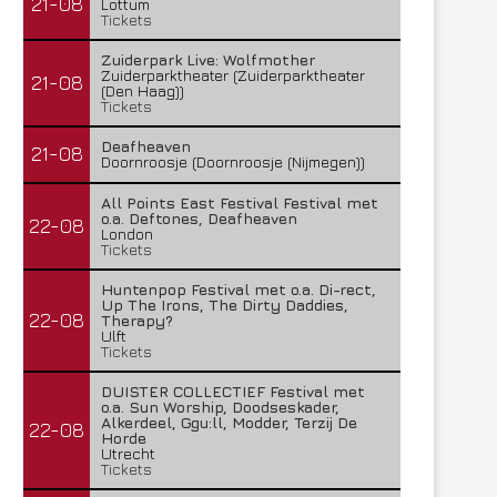
21-08
Lottum
Tickets
Zuiderpark Live: Wolfmother
Zuiderparktheater (Zuiderparktheater
21-08
(Den Haag))
Tickets
Deafheaven
21-08
Doornroosje (Doornroosje (Nijmegen))
All Points East Festival Festival met
o.a. Deftones, Deafheaven
22-08
London
Tickets
Huntenpop Festival met o.a. Di-rect,
Up The Irons, The Dirty Daddies,
22-08
Therapy?
Ulft
Tickets
DUISTER COLLECTIEF Festival met
o.a. Sun Worship, Doodseskader,
Alkerdeel, Ggu:ll, Modder, Terzij De
22-08
Horde
Utrecht
Tickets