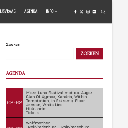
IJSVRAAG
AGENDA
INFO
Zoeken
ZOEKEN
AGENDA
M'era Luna Festival met o.a. Auger,
Clan Of Xymox, Xandria, Within
Temptation, In Extremo, Floor
08-08
Jansen, White Lies
Hildesheim
Tickets
Wolfmother
TivoliVredenburg (TivoliVredenburg