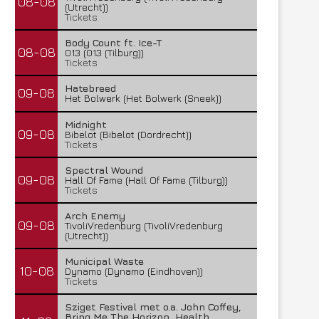
08-08
(Utrecht))
Tickets
Body Count ft. Ice-T
08-08
013 (013 (Tilburg))
Tickets
Hatebreed
09-08
Het Bolwerk (Het Bolwerk (Sneek))
Midnight
09-08
Bibelot (Bibelot (Dordrecht))
Tickets
Spectral Wound
09-08
Hall Of Fame (Hall Of Fame (Tilburg))
Tickets
Arch Enemy
09-08
TivoliVredenburg (TivoliVredenburg
(Utrecht))
Municipal Waste
10-08
Dynamo (Dynamo (Eindhoven))
Tickets
Sziget Festival met o.a. John Coffey,
Bring Me The Horizon, Health