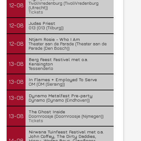
TivoliVredenburg (TivoliVredenburg
12-08
(Utrecht))
Tickets
Judas Priest
12-08
013 (013 (Tilburg))
Ntjam Rosie - Who I Am
12-08
Theater aan de Parade (Theater aan de
Parade (Den Bosch))
Berg Feest Festival met o.a.
13-08
Kensington
Tessenderlo
In Flames + Employed To Serve
13-08
OM (OM (Seraing))
Dynamo Metalfest Pre-party
13-08
Dynamo (Dynamo (Eindhoven))
The Ghost Inside
13-08
Doornroosje (Doornroosje (Nijmegen))
Tickets
Nirwana Tuinfeest Festival met o.a.
John Coffey, The Dirty Daddies,
14-08
Hiqpy, Wodan Boys, Clawfinger