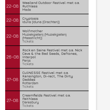
Waailand Outdoor Festival met o.a.
22-08
Ruthless
Made
Cryptosis
22-08
Iduna (Iduna (Drachten))
Wolfmother
Muziekgieterij (Muziekgieterij
22-08
(Maastricht))
Tickets
Rock en Seine Festival met o.a. Nick
Cave & the Bad Seeds, Deftones,
26-08
Interpol
Parijs
Tickets
CuliNESSE Festival met o.a.
Kensington, Di-rect, The Dirty
27-08
Daddies
Rotterdam
Tickets
Creamfields Festival met o.a.
Faithless
27-08
Daresbury
Tickets