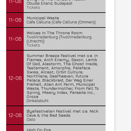
11-08
Óbudai Eiland, Budapest
Tickets
Municipal Waste
11-08
Cafe Calluna (Cafe Calluna (Ommen))
Wolves In The Throne Room
TivoliVredenburg (TivoliVredenburg
11-08
(Utrecht))
Tickets
Summer Breeze Festival met o.a. In
Flames, Arch Enemy, Saxon, Lamb
Of God, Alestorm, The Ghost Inside,
Testament, Amorphis, Paleface
Swiss, Alcest, Orbit Culture,
Northlane, Deafheaven, Future
12-08
Palace, Blackbraid, Der Weg Einer
Freiheit, Alien Ant Farm, Municipal
Waste, Thundermother, From Fall To
Spring, Misery Index, Parasite inc.,
Groza
Dinkelsbühl
Øyafestivalen Festival met o.a. Nick
12-08
Cave & the Bad Seeds
Oslo
High On Fire