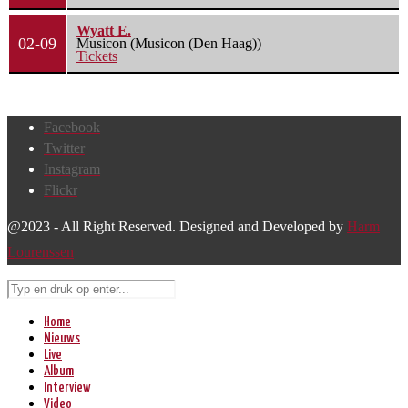
Wyatt E.
02-09
Musicon (Musicon (Den Haag))
Tickets
Facebook
Twitter
Instagram
Flickr
@2023 - All Right Reserved. Designed and Developed by
Harm
Lourenssen
Home
Nieuws
Live
Album
Interview
Video