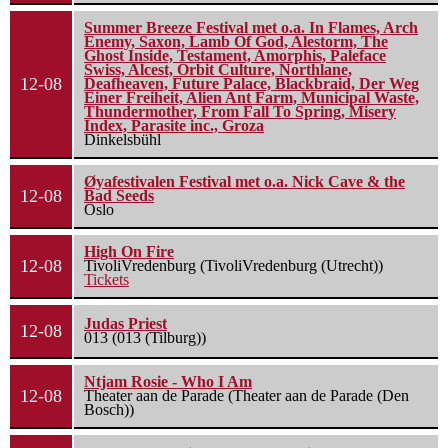
Summer Breeze Festival met o.a. In Flames, Arch
Enemy, Saxon, Lamb Of God, Alestorm, The
Ghost Inside, Testament, Amorphis, Paleface
Swiss, Alcest, Orbit Culture, Northlane,
12-08
Deafheaven, Future Palace, Blackbraid, Der Weg
Einer Freiheit, Alien Ant Farm, Municipal Waste,
Thundermother, From Fall To Spring, Misery
Index, Parasite inc., Groza
Dinkelsbühl
Øyafestivalen Festival met o.a. Nick Cave & the
12-08
Bad Seeds
Oslo
High On Fire
12-08
TivoliVredenburg (TivoliVredenburg (Utrecht))
Tickets
Judas Priest
12-08
013 (013 (Tilburg))
Ntjam Rosie - Who I Am
12-08
Theater aan de Parade (Theater aan de Parade (Den
Bosch))