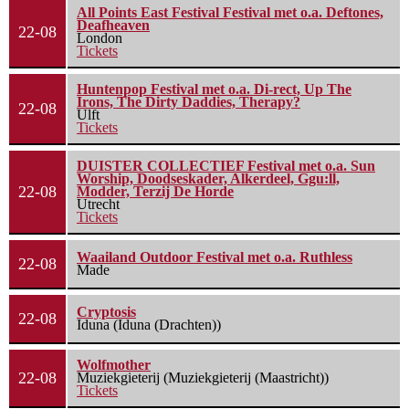
All Points East Festival Festival met o.a. Deftones,
Deafheaven
22-08
London
Tickets
Huntenpop Festival met o.a. Di-rect, Up The
Irons, The Dirty Daddies, Therapy?
22-08
Ulft
Tickets
DUISTER COLLECTIEF Festival met o.a. Sun
Worship, Doodseskader, Alkerdeel, Ggu:ll,
22-08
Modder, Terzij De Horde
Utrecht
Tickets
Waailand Outdoor Festival met o.a. Ruthless
22-08
Made
Cryptosis
22-08
Iduna (Iduna (Drachten))
Wolfmother
22-08
Muziekgieterij (Muziekgieterij (Maastricht))
Tickets