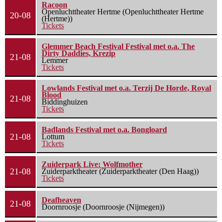
Racoon
Openluchttheater Hertme (Openluchttheater Hertme
20-08
(Hertme))
Tickets
Glemmer Beach Festival Festival met o.a. The
Dirty Daddies, Krezip
21-08
Lemmer
Tickets
Lowlands Festival met o.a. Terzij De Horde, Royal
Blood
21-08
Biddinghuizen
Tickets
Badlands Festival met o.a. Bongloard
21-08
Lottum
Tickets
Zuiderpark Live: Wolfmother
21-08
Zuiderparktheater (Zuiderparktheater (Den Haag))
Tickets
Deafheaven
21-08
Doornroosje (Doornroosje (Nijmegen))