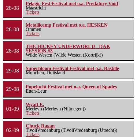
Pelagic Fest Festival met o.a. Predatory Void
28-08
Maastricht
Tickets
Metallicamp Festival met o.a. HESKEN
28-08
Ommen
Tickets
THE HICKEY UNDERWORLD - DAK
28-08
SESSION #3
Wilde Westen (Wilde Westen (Kortrijk))
Superbloom Festival Festival met o.a. Bastille
29-08
Munchen, Duitsland
Popelucht Festival met o.a. Queen of Spades
29-08
Etten-Leur
Wyatt E.
01-09
Merleyn (Merleyn (Nijmegen))
Tickets
Chuck Ragan
02-09
TivoliVredenburg (TivoliVredenburg (Utrecht))
Tickets