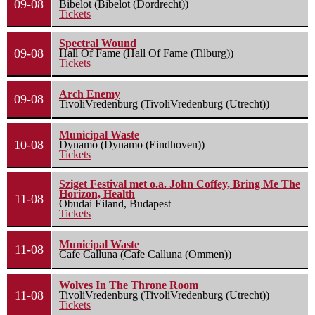
09-08
Bibelot (Bibelot (Dordrecht))
Tickets
Spectral Wound
09-08
Hall Of Fame (Hall Of Fame (Tilburg))
Tickets
Arch Enemy
09-08
TivoliVredenburg (TivoliVredenburg (Utrecht))
Municipal Waste
10-08
Dynamo (Dynamo (Eindhoven))
Tickets
Sziget Festival met o.a. John Coffey, Bring Me The
Horizon, Health
11-08
Óbudai Eiland, Budapest
Tickets
Municipal Waste
11-08
Cafe Calluna (Cafe Calluna (Ommen))
Wolves In The Throne Room
11-08
TivoliVredenburg (TivoliVredenburg (Utrecht))
Tickets