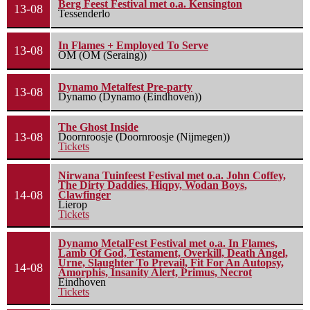
Berg Feest Festival met o.a. Kensington
13-08
Tessenderlo
In Flames + Employed To Serve
13-08
OM (OM (Seraing))
Dynamo Metalfest Pre-party
13-08
Dynamo (Dynamo (Eindhoven))
The Ghost Inside
13-08
Doornroosje (Doornroosje (Nijmegen))
Tickets
Nirwana Tuinfeest Festival met o.a. John Coffey,
The Dirty Daddies, Hiqpy, Wodan Boys,
14-08
Clawfinger
Lierop
Tickets
Dynamo MetalFest Festival met o.a. In Flames,
Lamb Of God, Testament, Overkill, Death Angel,
Urne, Slaughter To Prevail, Fit For An Autopsy,
14-08
Amorphis, Insanity Alert, Primus, Necrot
Eindhoven
Tickets