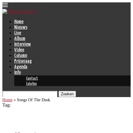
Home
Nieuws
Live
Album
Interview
Video
Column
Prijsvraag
Agenda
Info
Contact
Colofon
Zoeken
Home
»
Songs Of The Dusk
Tag:
Songs Of The Dusk