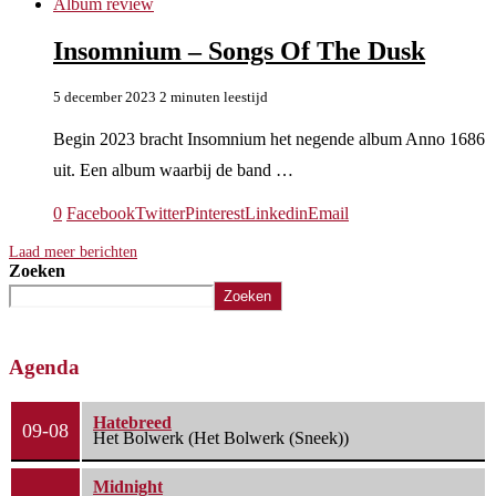
Album review
Insomnium – Songs Of The Dusk
5 december 2023
2 minuten leestijd
Begin 2023 bracht Insomnium het negende album Anno 1686
uit. Een album waarbij de band …
0
Facebook
Twitter
Pinterest
Linkedin
Email
Laad meer berichten
Zoeken
Zoeken
Agenda
Hatebreed
09-08
Het Bolwerk (Het Bolwerk (Sneek))
Midnight