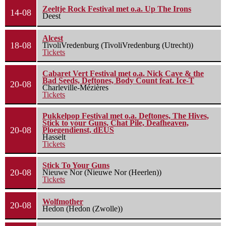
Zeeltje Rock Festival met o.a. Up The Irons
14-08
Deest
Alcest
18-08
TivoliVredenburg (TivoliVredenburg (Utrecht))
Tickets
Cabaret Vert Festival met o.a. Nick Cave & the
Bad Seeds, Deftones, Body Count feat. Ice-T
20-08
Charleville-Mézières
Tickets
Pukkelpop Festival met o.a. Deftones, The Hives,
Stick to your Guns, Chat Pile, Deafheaven,
20-08
Ploegendienst, dEUS
Hasselt
Tickets
Stick To Your Guns
20-08
Nieuwe Nor (Nieuwe Nor (Heerlen))
Tickets
Wolfmother
20-08
Hedon (Hedon (Zwolle))