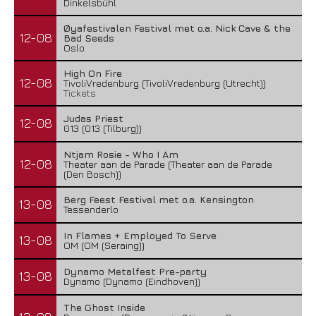
Dinkelsbühl
Øyafestivalen Festival met o.a. Nick Cave & the
12-08
Bad Seeds
Oslo
High On Fire
12-08
TivoliVredenburg (TivoliVredenburg (Utrecht))
Tickets
Judas Priest
12-08
013 (013 (Tilburg))
Ntjam Rosie - Who I Am
12-08
Theater aan de Parade (Theater aan de Parade
(Den Bosch))
Berg Feest Festival met o.a. Kensington
13-08
Tessenderlo
In Flames + Employed To Serve
13-08
OM (OM (Seraing))
Dynamo Metalfest Pre-party
13-08
Dynamo (Dynamo (Eindhoven))
The Ghost Inside