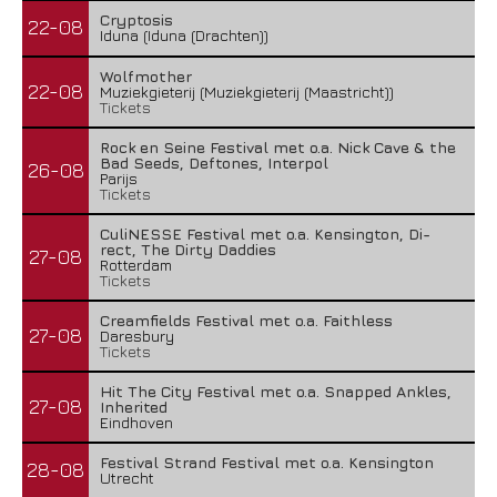
Cryptosis
22-08
Iduna (Iduna (Drachten))
Wolfmother
22-08
Muziekgieterij (Muziekgieterij (Maastricht))
Tickets
Rock en Seine Festival met o.a. Nick Cave & the
Bad Seeds, Deftones, Interpol
26-08
Parijs
Tickets
CuliNESSE Festival met o.a. Kensington, Di-
rect, The Dirty Daddies
27-08
Rotterdam
Tickets
Creamfields Festival met o.a. Faithless
27-08
Daresbury
Tickets
Hit The City Festival met o.a. Snapped Ankles,
27-08
Inherited
Eindhoven
Festival Strand Festival met o.a. Kensington
28-08
Utrecht