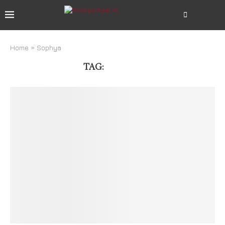
Home
»
Sophya
TAG:
SOPHYA