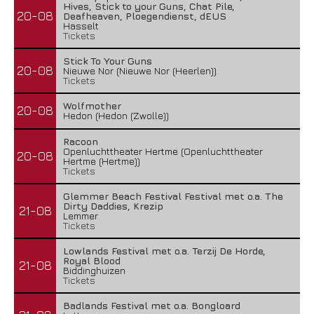
Hives, Stick to your Guns, Chat Pile,
20-08
Deafheaven, Ploegendienst, dEUS
Hasselt
Tickets
Stick To Your Guns
20-08
Nieuwe Nor (Nieuwe Nor (Heerlen))
Tickets
Wolfmother
20-08
Hedon (Hedon (Zwolle))
Racoon
Openluchttheater Hertme (Openluchttheater
20-08
Hertme (Hertme))
Tickets
Glemmer Beach Festival Festival met o.a. The
Dirty Daddies, Krezip
21-08
Lemmer
Tickets
Lowlands Festival met o.a. Terzij De Horde,
Royal Blood
21-08
Biddinghuizen
Tickets
Badlands Festival met o.a. Bongloard