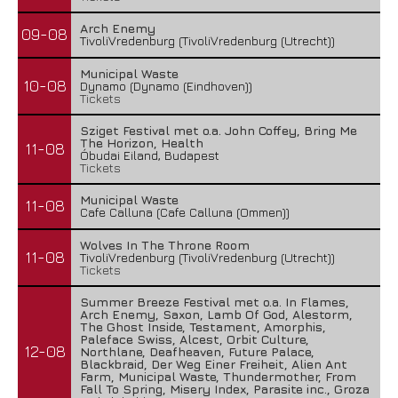
Arch Enemy
09-08
TivoliVredenburg (TivoliVredenburg (Utrecht))
Municipal Waste
10-08
Dynamo (Dynamo (Eindhoven))
Tickets
Sziget Festival met o.a. John Coffey, Bring Me
The Horizon, Health
11-08
Óbudai Eiland, Budapest
Tickets
Municipal Waste
11-08
Cafe Calluna (Cafe Calluna (Ommen))
Wolves In The Throne Room
11-08
TivoliVredenburg (TivoliVredenburg (Utrecht))
Tickets
Summer Breeze Festival met o.a. In Flames,
Arch Enemy, Saxon, Lamb Of God, Alestorm,
The Ghost Inside, Testament, Amorphis,
Paleface Swiss, Alcest, Orbit Culture,
12-08
Northlane, Deafheaven, Future Palace,
Blackbraid, Der Weg Einer Freiheit, Alien Ant
Farm, Municipal Waste, Thundermother, From
Fall To Spring, Misery Index, Parasite inc., Groza