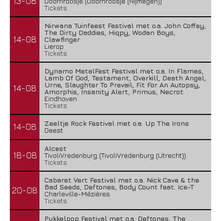
13-08
Doornroosje (Doornroosje (Nijmegen))
Tickets
Nirwana Tuinfeest Festival met o.a. John Coffey,
The Dirty Daddies, Hiqpy, Wodan Boys,
14-08
Clawfinger
Lierop
Tickets
Dynamo MetalFest Festival met o.a. In Flames,
Lamb Of God, Testament, Overkill, Death Angel,
Urne, Slaughter To Prevail, Fit For An Autopsy,
14-08
Amorphis, Insanity Alert, Primus, Necrot
Eindhoven
Tickets
Zeeltje Rock Festival met o.a. Up The Irons
14-08
Deest
Alcest
18-08
TivoliVredenburg (TivoliVredenburg (Utrecht))
Tickets
Cabaret Vert Festival met o.a. Nick Cave & the
Bad Seeds, Deftones, Body Count feat. Ice-T
20-08
Charleville-Mézières
Tickets
Pukkelpop Festival met o.a. Deftones, The