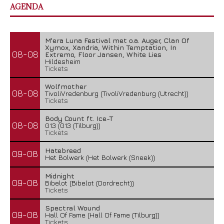
AGENDA
M'era Luna Festival met o.a. Auger, Clan Of
Xymox, Xandria, Within Temptation, In
08-08
Extremo, Floor Jansen, White Lies
Hildesheim
Tickets
Wolfmother
08-08
TivoliVredenburg (TivoliVredenburg (Utrecht))
Tickets
Body Count ft. Ice-T
08-08
013 (013 (Tilburg))
Tickets
Hatebreed
09-08
Het Bolwerk (Het Bolwerk (Sneek))
Midnight
09-08
Bibelot (Bibelot (Dordrecht))
Tickets
Spectral Wound
09-08
Hall Of Fame (Hall Of Fame (Tilburg))
Tickets