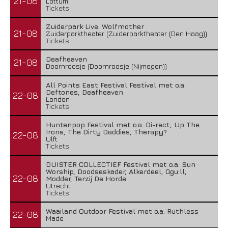
21-08
Lottum
Tickets
Zuiderpark Live: Wolfmother
21-08
Zuiderparktheater (Zuiderparktheater (Den Haag))
Tickets
Deafheaven
21-08
Doornroosje (Doornroosje (Nijmegen))
All Points East Festival Festival met o.a.
Deftones, Deafheaven
22-08
London
Tickets
Huntenpop Festival met o.a. Di-rect, Up The
Irons, The Dirty Daddies, Therapy?
22-08
Ulft
Tickets
DUISTER COLLECTIEF Festival met o.a. Sun
Worship, Doodseskader, Alkerdeel, Ggu:ll,
22-08
Modder, Terzij De Horde
Utrecht
Tickets
Waailand Outdoor Festival met o.a. Ruthless
22-08
Made