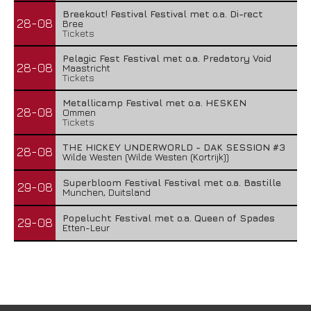
Breekout! Festival Festival met o.a. Di-rect
28-08
Bree
Tickets
Pelagic Fest Festival met o.a. Predatory Void
28-08
Maastricht
Tickets
Metallicamp Festival met o.a. HESKEN
28-08
Ommen
Tickets
THE HICKEY UNDERWORLD - DAK SESSION #3
28-08
Wilde Westen (Wilde Westen (Kortrijk))
Superbloom Festival Festival met o.a. Bastille
29-08
Munchen, Duitsland
Popelucht Festival met o.a. Queen of Spades
29-08
Etten-Leur