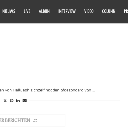
NIEUWS
LIVE
ALBUM
INTERVIEW
VIDEO
COLUMN
PR
UL IN EXILE
eren van Hellyeah zichzelf hadden afgezonderd van …
ER BERICHTEN