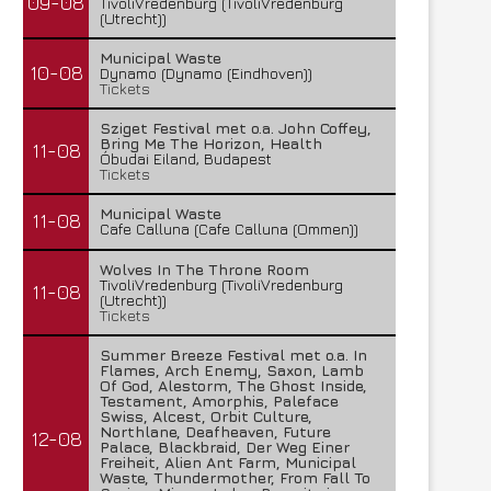
09-08
TivoliVredenburg (TivoliVredenburg
(Utrecht))
Municipal Waste
10-08
Dynamo (Dynamo (Eindhoven))
Tickets
Sziget Festival met o.a. John Coffey,
Bring Me The Horizon, Health
11-08
Óbudai Eiland, Budapest
Tickets
Municipal Waste
11-08
Cafe Calluna (Cafe Calluna (Ommen))
Wolves In The Throne Room
TivoliVredenburg (TivoliVredenburg
11-08
(Utrecht))
Tickets
Summer Breeze Festival met o.a. In
Flames, Arch Enemy, Saxon, Lamb
Of God, Alestorm, The Ghost Inside,
Testament, Amorphis, Paleface
Swiss, Alcest, Orbit Culture,
Northlane, Deafheaven, Future
12-08
Palace, Blackbraid, Der Weg Einer
Freiheit, Alien Ant Farm, Municipal
Waste, Thundermother, From Fall To