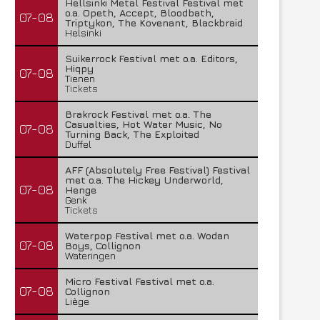
Hellsinki Metal Festival Festival met
o.a. Opeth, Accept, Bloodbath,
07-08
Triptykon, The Kovenant, Blackbraid
Helsinki
Suikerrock Festival met o.a. Editors,
Hiqpy
07-08
Tienen
Tickets
Brakrock Festival met o.a. The
Casualties, Hot Water Music, No
07-08
Turning Back, The Exploited
Duffel
AFF (Absolutely Free Festival) Festival
met o.a. The Hickey Underworld,
07-08
Henge
Genk
Tickets
Waterpop Festival met o.a. Wodan
07-08
Boys, Collignon
Wateringen
Micro Festival Festival met o.a.
07-08
Collignon
Liège