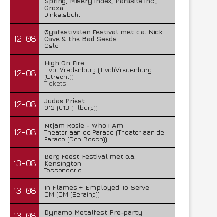
Spring, Misery Index, Parasite inc.,
Groza
Dinkelsbühl
Øyafestivalen Festival met o.a. Nick
12-08
Cave & the Bad Seeds
Oslo
High On Fire
TivoliVredenburg (TivoliVredenburg
12-08
(Utrecht))
Tickets
Judas Priest
12-08
013 (013 (Tilburg))
Ntjam Rosie - Who I Am
12-08
Theater aan de Parade (Theater aan de
Parade (Den Bosch))
Berg Feest Festival met o.a.
13-08
Kensington
Tessenderlo
In Flames + Employed To Serve
13-08
OM (OM (Seraing))
Dynamo Metalfest Pre-party
13-08