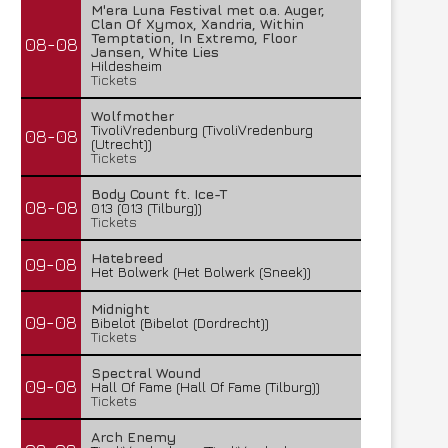
M'era Luna Festival met o.a. Auger,
Clan Of Xymox, Xandria, Within
Temptation, In Extremo, Floor
08-08
Jansen, White Lies
Hildesheim
Tickets
Wolfmother
TivoliVredenburg (TivoliVredenburg
08-08
(Utrecht))
Tickets
Body Count ft. Ice-T
08-08
013 (013 (Tilburg))
Tickets
Hatebreed
09-08
Het Bolwerk (Het Bolwerk (Sneek))
Midnight
09-08
Bibelot (Bibelot (Dordrecht))
Tickets
Spectral Wound
09-08
Hall Of Fame (Hall Of Fame (Tilburg))
Tickets
Arch Enemy