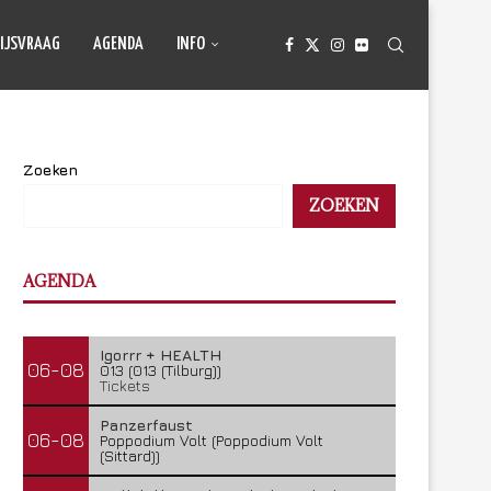
IJSVRAAG
AGENDA
INFO
Zoeken
ZOEKEN
AGENDA
Igorrr + HEALTH
06-08
013 (013 (Tilburg))
Tickets
Panzerfaust
06-08
Poppodium Volt (Poppodium Volt
(Sittard))