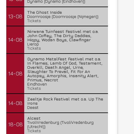
Dynamo (Dynamo (Eindhoven))
The Ghost Inside
13-08
Doornroosje (Doornroosje (Nijmegen))
Tickets
Nirwana Tuinfeest Festival met o.a.
John Coffey, The Dirty Daddies,
14-08
Hiqpy, Wodan Boys, Clawfinger
Lierop
Tickets
Dynamo MetalFest Festival met o.a.
In Flames, Lamb Of God, Testament,
Overkill, Death Angel, Urne,
Slaughter To Prevail, Fit For An
14-08
Autopsy, Amorphis, Insanity Alert,
Primus, Necrot
Eindhoven
Tickets
Zeeltje Rock Festival met o.a. Up The
14-08
Irons
Deest
Alcest
TivoliVredenburg (TivoliVredenburg
18-08
(Utrecht))
Tickets