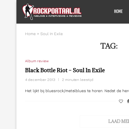
HOME
Home
»
Soul In Exile
TAG:
SO
Album review
Black Bottle Riot – Soul In Exile
4 december 2013
2 minuten leestijd
Het lijkt bij bluesrock/metalblues te horen. Nadat de h
LAAD ME