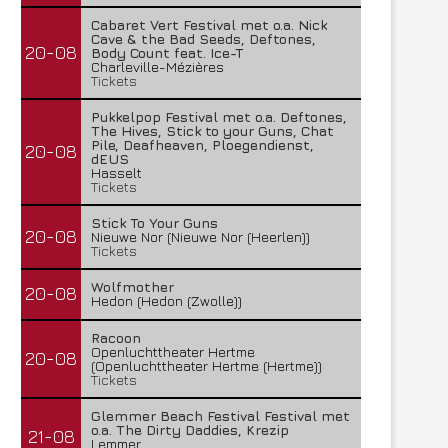
Cabaret Vert Festival met o.a. Nick
Cave & the Bad Seeds, Deftones,
20-08
Body Count feat. Ice-T
Charleville-Mézières
Tickets
Pukkelpop Festival met o.a. Deftones,
The Hives, Stick to your Guns, Chat
Pile, Deafheaven, Ploegendienst,
20-08
dEUS
Hasselt
Tickets
Stick To Your Guns
20-08
Nieuwe Nor (Nieuwe Nor (Heerlen))
Tickets
Wolfmother
20-08
Hedon (Hedon (Zwolle))
Racoon
Openluchttheater Hertme
20-08
(Openluchttheater Hertme (Hertme))
Tickets
Glemmer Beach Festival Festival met
o.a. The Dirty Daddies, Krezip
21-08
Lemmer