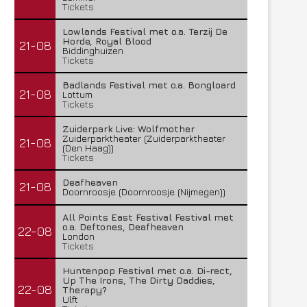
Tickets
Lowlands Festival met o.a. Terzij De
Horde, Royal Blood
21-08
Biddinghuizen
Tickets
Badlands Festival met o.a. Bongloard
21-08
Lottum
Tickets
Zuiderpark Live: Wolfmother
Zuiderparktheater (Zuiderparktheater
21-08
(Den Haag))
Tickets
Deafheaven
21-08
Doornroosje (Doornroosje (Nijmegen))
All Points East Festival Festival met
o.a. Deftones, Deafheaven
22-08
London
Tickets
Huntenpop Festival met o.a. Di-rect,
Up The Irons, The Dirty Daddies,
22-08
Therapy?
Ulft