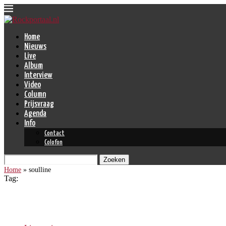
Home
Nieuws
Live
Album
Interview
Video
Column
Prijsvraag
Agenda
Info
Contact
Colofon
Zoeken
Home
»
soulline
Tag:
soulline